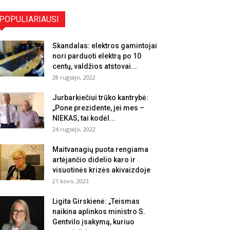
POPULIARIAUSI
Skandalas: elektros gamintojai
nori parduoti elektrą po 10
centų, valdžios atstovai...
28 rugsėjo, 2022
Jurbarkiečiui trūko kantrybė:
„Pone prezidente, jei mes –
NIEKAS, tai kodėl...
24 rugsėjo, 2022
Maitvanagių puota rengiama
artėjančio didelio karo ir
visuotinės krizės akivaizdoje
21 kovo, 2023
Ligita Girskienė: „Teismas
naikina aplinkos ministro S.
Gentvilo įsakymą, kuriuo