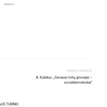
- Reklama -
Sekantis straipsnis
A. Kubilius: „Geriausi mitų griovėjai –
socialdemokratai“
AUS TURINIO