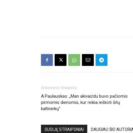
Ankstesnis straipsnis
A.Paulauskas: „Man akivaizdu buvo pačiomis
pirmomis dienomis, kur reikia ieškoti šitų
kaltininkų“
SUSIJĘ STRAIPSNIAI
DAUGIAU ŠIO AUTORI