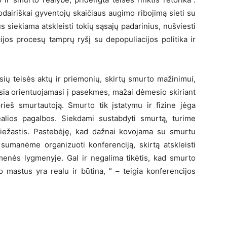
odairiškai gyventojų skaičiaus augimo ribojimą sieti su
siekiama atskleisti tokių sąsajų padarinius, nušviesti
ijos procesų tamprų ryšį su depopuliacijos politika ir
sių teisės aktų ir priemonių, skirtų smurto mažinimui,
ia orientuojamasi į pasekmes, mažai dėmesio skiriant
prieš smurtautoją. Smurto tik įstatymu ir fizine jėga
alios pagalbos. Siekdami sustabdyti smurtą, turime
 priežastis. Pastebėję, kad dažnai kovojama su smurtu
 sumanėme organizuoti konferenciją, skirtą atskleisti
menės lygmenyje. Gal ir negalima tikėtis, kad smurto
jo mastus yra realu ir būtina, ” – teigia konferencijos