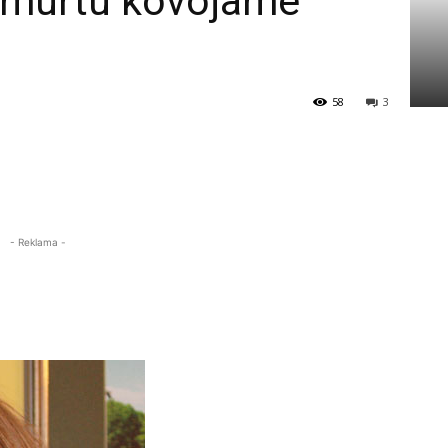
 smurtu kovojame
58
3
- Reklama -