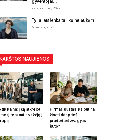
gyventojai...
22 gruodžio, 2022
Tyliai atslenka tai, ko nelaukėm
6 sausio, 2023
KARŠTOS NAUJIENOS
 tik kaina: į ką atkreipti
Pirmas būstas: ką būtina
mesį renkantis vežėją į
žinoti dar prieš
ropą
pradedant žvalgytis
buto?