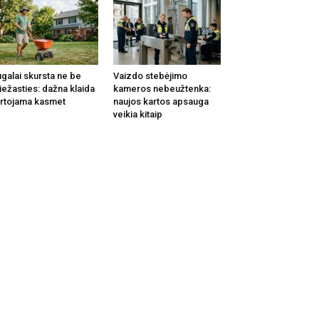
galai skursta ne be
Vaizdo stebėjimo
iežasties: dažna klaida
kameros nebeužtenka:
rtojama kasmet
naujos kartos apsauga
veikia kitaip