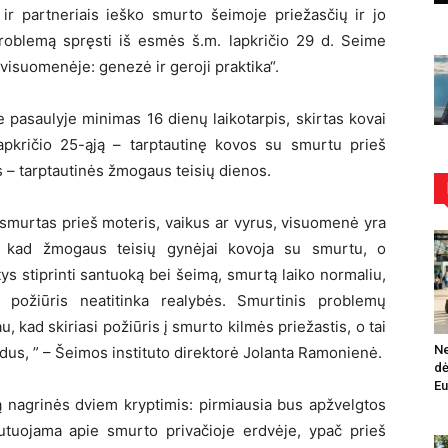
 ir partneriais ieško smurto šeimoje priežasčių ir jo
oblemą spręsti iš esmės š.m. lapkričio 29 d. Seime
visuomenėje: genezė ir geroji praktika“.
 pasaulyje minimas 16 dienų laikotarpis, skirtas kovai
apkričio 25-ąją – tarptautinę kovos su smurtu prieš
os – tarptautinės žmogaus teisių dienos.
 smurtas prieš moteris, vaikus ar vyrus, visuomenė yra
me, kad žmogaus teisių gynėjai kovoja su smurtu, o
tys stiprinti santuoką bei šeimą, smurtą laiko normaliu,
 požiūris neatitinka realybės. Smurtinis problemų
kad skiriasi požiūris į smurto kilmės priežastis, o tai
Ne
us, ” – Šeimos instituto direktorė Jolanta Ramonienė.
dė
Eu
 nagrinės dviem kryptimis: pirmiausia bus apžvelgtos
utuojama apie smurto privačioje erdvėje, ypač prieš