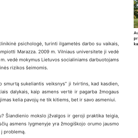
Au
pr
klinikinė psichologė, turinti ilgametės darbo su vaikais,
ka
ampiotti Marazza. 2009 m. Vilniaus universitete ji vedė
2 m. vedė mokymus Lietuvos socialiniams darbuotojams
linės rizikos šeimomis.
murtą sukeliantis veiksnys” ji tvirtins, kad kasdien,
kiais dalykais, kaip asmens vertė ir pagarba žmogaus
imas kelia pavojų ne tik kitiems, bet ir savo asmeniui.
Šiandienio mokslo įžvalgos ir geroji praktika teigia,
žasčių asmens lygmenyje yra žmogiškojo orumo jausmo
 į problemą.