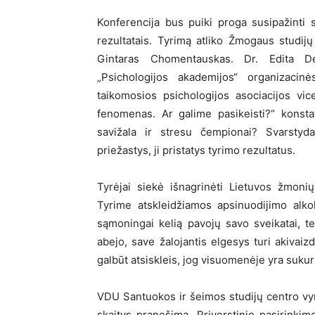
Konferencija bus puiki proga susipažinti
rezultatais. Tyrimą atliko Žmogaus studij
Gintaras Chomentauskas. Dr. Edita De
„Psichologijos akademijos“ organizacinė
taikomosios psichologijos asociacijos vi
fenomenas. Ar galime pasikeisti?“ konstat
savižala ir stresu čempionai? Svarstyd
priežastys, ji pristatys tyrimo rezultatus.
Tyrėjai siekė išnagrinėti Lietuvos žmoni
Tyrime atskleidžiamos apsinuodijimo alko
sąmoningai kelią pavojų savo sveikatai, t
abejo, save žalojantis elgesys turi akivaiz
galbūt atsiskleis, jog visuomenėje yra sukur
VDU Santuokos ir šeimos studijų centro vyr
skaitys pranešimą „Priverstinio pasirinkimo