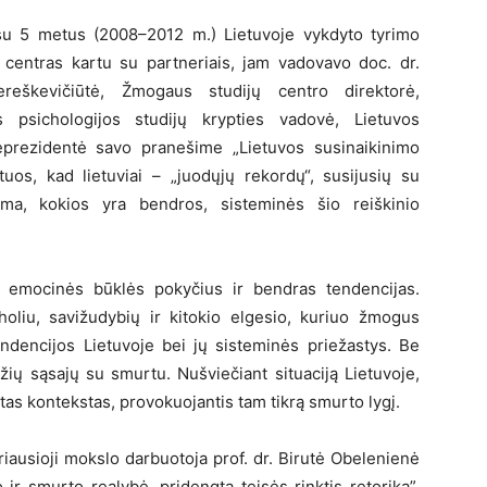
 su 5 metus (2008–2012 m.) Lietuvoje vykdyto tyrimo
ų centras kartu su partneriais, jam vadovavo doc. dr.
reškevičiūtė, Žmogaus studijų centro direktorė,
s psichologijos studijų krypties vadovė, Lietuvos
ceprezidentė savo pranešime „Lietuvos susinaikinimo
uos, kad lietuviai – „juodųjų rekordų“, susijusių su
ama, kokios yra bendros, sisteminės šio reiškinio
ų emocinės būklės pokyčius ir bendras tendencijas.
holiu, savižudybių ir kitokio elgesio, kuriuo žmogus
endencijos Lietuvoje bei jų sisteminės priežastys. Be
džių sąsajų su smurtu. Nušviečiant situaciją Lietuvoje,
tas kontekstas, provokuojantis tam tikrą smurto lygį.
iausioji mokslo darbuotoja prof. dr. Birutė Obelenienė
 ir smurto realybė, pridengta teisės rinktis retorika”.