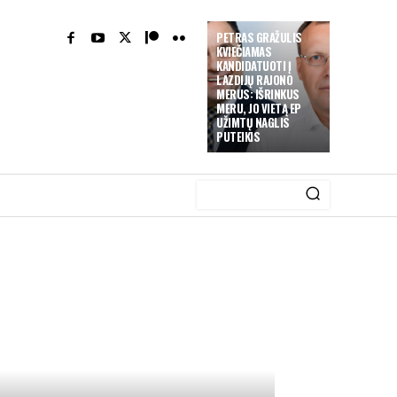
PETRAS GRAŽULIS
KVIEČIAMAS
KANDIDATUOTI Į
LAZDIJŲ RAJONO
MERUS: IŠRINKUS
MERU, JO VIETĄ EP
UŽIMTŲ NAGLIS
PUTEIKIS