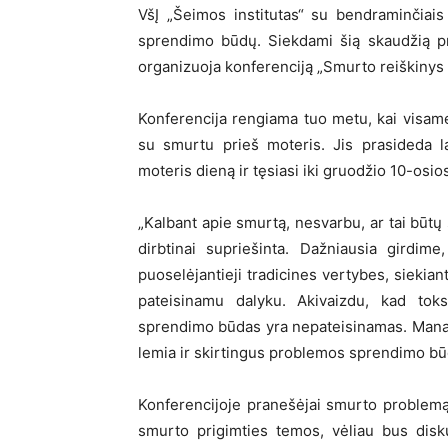
VšĮ „Šeimos institutas“ su bendraminčiais
sprendimo būdų. Siekdami šią skaudžią pr
organizuoja konferenciją „Smurto reiškinys 
Konferencija rengiama tuo metu, kai visame
su smurtu prieš moteris. Jis prasideda l
moteris dieną ir tęsiasi iki gruodžio 10-osi
„Kalbant apie smurtą, nesvarbu, ar tai būtų
dirbtinai supriešinta. Dažniausia girdi
puoselėjantieji tradicines vertybes, siekian
pateisinamu dalyku. Akivaizdu, kad toks
sprendimo būdas yra nepateisinamas. Manau, 
lemia ir skirtingus problemos sprendimo būd
Konferencijoje pranešėjai smurto problemą
smurto prigimties temos, vėliau bus disk