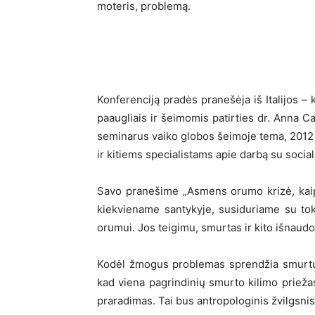
moteris, problemą.
Konferenciją pradės pranešėja iš Italijos – 
paaugliais ir šeimomis patirties dr. Anna C
seminarus vaiko globos šeimoje tema, 201
ir kitiems specialistams apie darbą su socia
Savo pranešime „Asmens orumo krizė, kaip s
kiekviename santykyje, susiduriame su to
orumui. Jos teigimu, smurtas ir kito išnaudoj
Kodėl žmogus problemas sprendžia smurtu? 
kad viena pagrindinių smurto kilimo prie
praradimas. Tai bus antropologinis žvilgsnis