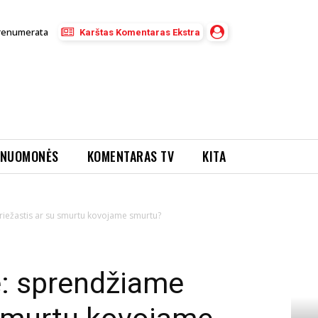
renumerata
Karštas Komentaras Ekstra
NUOMONĖS
KOMENTARAS TV
KITA
iežastis ar su smurtu kovojame smurtu?
: sprendžiame