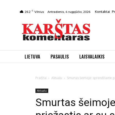
C
Kontaktai
P
Antradienis, 4 rugpjūčio, 2026
26.2
Vilnius
LIETUVA
PASAULIS
LAISVALAIKIS
Pradžia
Aktualu
Smurtas šeimoje: sprendžiame pr
Aktualu
Smurtas šeimoje