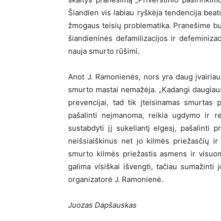
Šiandien vis labiau ryškėja tendencija beat
žmogaus teisių problematika. Pranešime bus 
šiandieninės defamilizacijos ir defeminizac
nauja smurto rūšimi.
Anot J. Ramonienės, nors yra daug įvairiau
smurto mastai nemažėja. „Kadangi daugiaus
prevencijai, tad tik įteisinamas smurtas 
pašalinti neįmanoma, reikia ugdymo ir re
sustabdyti jį sukeliantį elgesį, pašalinti
neišsiaiškinus net jo kilmės priežasčių ir
smurto kilmės priežastis asmens ir visuo
galima visiškai išvengti, tačiau sumažinti 
organizatorė J. Ramonienė.
Juozas Dapšauskas