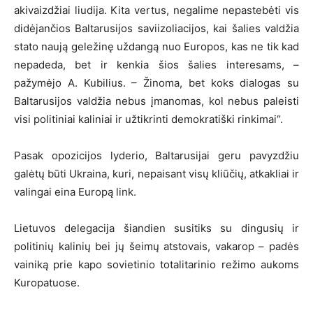
akivaizdžiai liudija. Kita vertus, negalime nepastebėti vis
didėjančios Baltarusijos saviizoliacijos, kai šalies valdžia
stato naują geležinę uždangą nuo Europos, kas ne tik kad
nepadeda, bet ir kenkia šios šalies interesams, –
pažymėjo A. Kubilius. – Žinoma, bet koks dialogas su
Baltarusijos valdžia nebus įmanomas, kol nebus paleisti
visi politiniai kaliniai ir užtikrinti demokratiški rinkimai“.
Pasak opozicijos lyderio, Baltarusijai geru pavyzdžiu
galėtų būti Ukraina, kuri, nepaisant visų kliūčių, atkakliai ir
valingai eina Europą link.
Lietuvos delegacija šiandien susitiks su dingusių ir
politinių kalinių bei jų šeimų atstovais, vakarop – padės
vainiką prie kapo sovietinio totalitarinio režimo aukoms
Kuropatuose.