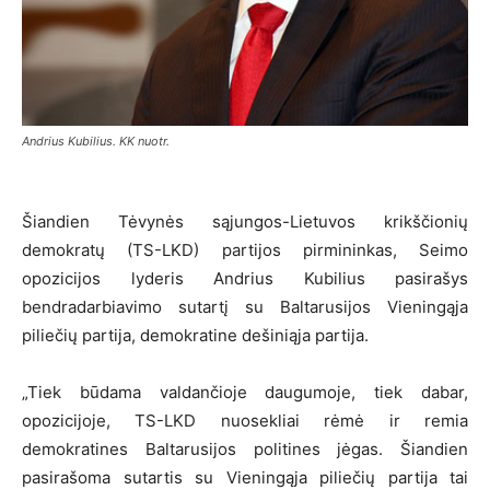
Andrius Kubilius. KK nuotr.
Šiandien Tėvynės sąjungos-Lietuvos krikščionių
demokratų (TS-LKD) partijos pirmininkas, Seimo
opozicijos lyderis Andrius Kubilius pasirašys
bendradarbiavimo sutartį su Baltarusijos Vieningąja
piliečių partija, demokratine dešiniąja partija.
„Tiek būdama valdančioje daugumoje, tiek dabar,
opozicijoje, TS-LKD nuosekliai rėmė ir remia
demokratines Baltarusijos politines jėgas. Šiandien
pasirašoma sutartis su Vieningąja piliečių partija tai