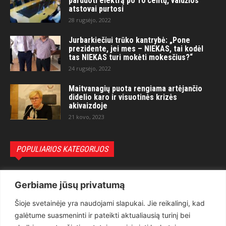
parduoti elektrą po 10 centų, valdžios
atstovai purtosi
28 rugsėjo, 2022
Jurbarkiečiui trūko kantrybė: „Pone
prezidente, jei mes – NIEKAS, tai kodėl
tas NIEKAS turi mokėti mokesčius?“
24 rugsėjo, 2022
Maitvanagių puota rengiama artėjančio
didelio karo ir visuotinės krizės
akivaizdoje
21 kovo, 2023
POPULIARIOS KATEGORIJOS
Politika
3281
Gerbiame jūsų privatumą
Nuomonės
2174
Šioje svetainėje yra naudojami slapukai. Jie reikalingi, kad
Teisėsauga
1497
galėtume suasmeninti ir pateikti aktualiausią turinį bei
Aktualu
1373