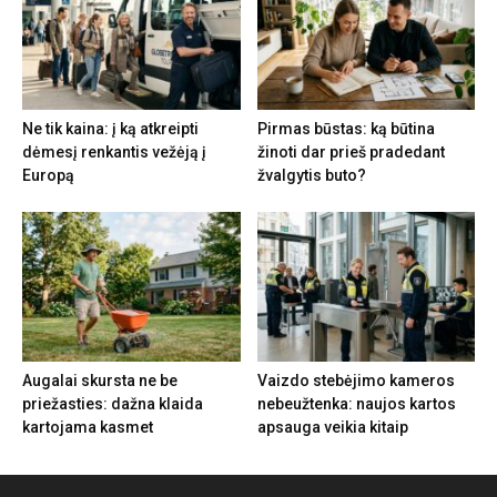
Ne tik kaina: į ką atkreipti
Pirmas būstas: ką būtina
dėmesį renkantis vežėją į
žinoti dar prieš pradedant
Europą
žvalgytis buto?
Augalai skursta ne be
Vaizdo stebėjimo kameros
priežasties: dažna klaida
nebeužtenka: naujos kartos
kartojama kasmet
apsauga veikia kitaip