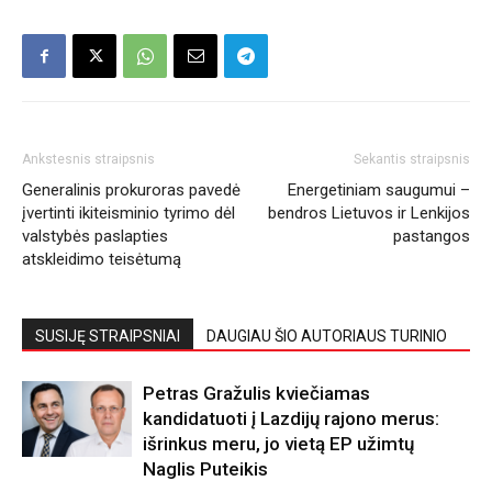
Ankstesnis straipsnis
Sekantis straipsnis
Generalinis prokuroras pavedė
Energetiniam saugumui –
įvertinti ikiteisminio tyrimo dėl
bendros Lietuvos ir Lenkijos
valstybės paslapties
pastangos
atskleidimo teisėtumą
SUSIJĘ STRAIPSNIAI
DAUGIAU ŠIO AUTORIAUS TURINIO
Petras Gražulis kviečiamas
kandidatuoti į Lazdijų rajono merus:
išrinkus meru, jo vietą EP užimtų
Naglis Puteikis