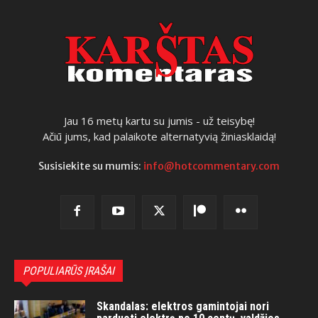
Jau 16 metų kartu su jumis - už teisybę!
Ačiū jums, kad palaikote alternatyvią žiniasklaidą!
Susisiekite su mumis:
info@hotcommentary.com
POPULIARŪS ĮRAŠAI
Skandalas: elektros gamintojai nori