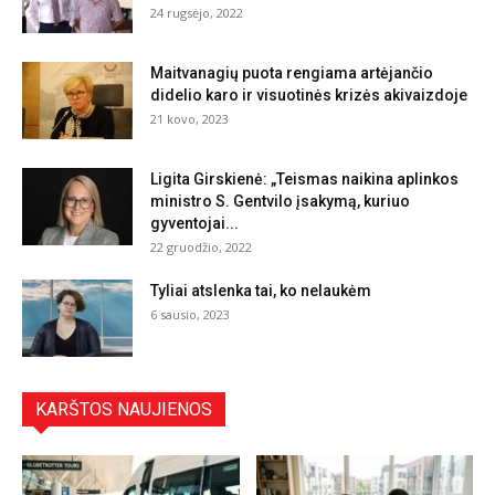
24 rugsėjo, 2022
Maitvanagių puota rengiama artėjančio
didelio karo ir visuotinės krizės akivaizdoje
21 kovo, 2023
Ligita Girskienė: „Teismas naikina aplinkos
ministro S. Gentvilo įsakymą, kuriuo
gyventojai...
22 gruodžio, 2022
Tyliai atslenka tai, ko nelaukėm
6 sausio, 2023
KARŠTOS NAUJIENOS