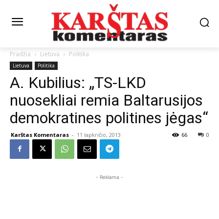
Pradžia
Lietuva
Politika
Lietuva
Politika
A. Kubilius: „TS-LKD
nuosekliai remia Baltarusijos
demokratines politines jėgas“
Karštas Komentaras
-
11 lapkričio, 2013
66
0
- Reklama -