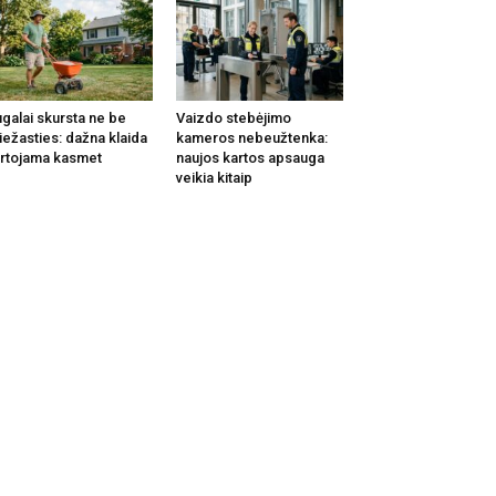
galai skursta ne be
Vaizdo stebėjimo
iežasties: dažna klaida
kameros nebeužtenka:
rtojama kasmet
naujos kartos apsauga
veikia kitaip