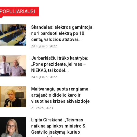
POPULIARIAUSI
Skandalas: elektros gamintojai
nori parduoti elektrą po 10
centų, valdžios atstovai...
28 rugsėjo, 2022
Jurbarkiečiui trūko kantrybė:
„Pone prezidente, jei mes –
NIEKAS, tai kodėl...
24 rugsėjo, 2022
Maitvanagių puota rengiama
artėjančio didelio karo ir
visuotinės krizės akivaizdoje
21 kovo, 2023
Ligita Girskienė: „Teismas
naikina aplinkos ministro S.
Gentvilo įsakymą, kuriuo