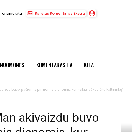
Prenumerata
Karštas Komentaras Ekstra
NUOMONĖS
KOMENTARAS TV
KITA
vaizdu buvo pačiomis pirmomis dienomis, kur reikia ieškoti šitų kaltininkų“
Man akivaizdu buvo