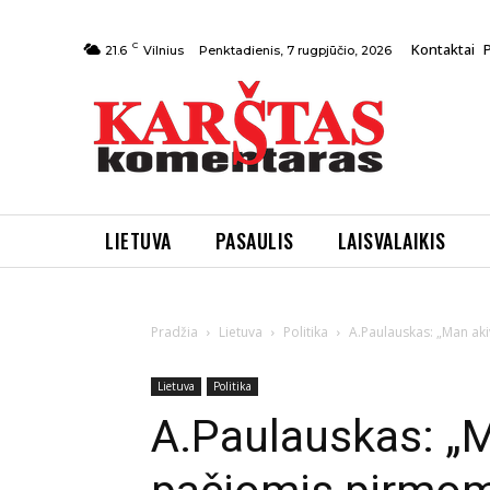
C
Kontaktai
Penktadienis, 7 rugpjūčio, 2026
21.6
Vilnius
LIETUVA
PASAULIS
LAISVALAIKIS
Pradžia
Lietuva
Politika
A.Paulauskas: „Man aki
Lietuva
Politika
A.Paulauskas: „