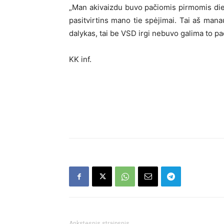
„Man akivaizdu buvo pačiomis pirmomis dienom
pasitvirtins mano tie spėjimai. Tai aš mana
dalykas, tai be VSD irgi nebuvo galima to pada
KK inf.
Ankstesnis straipsnis