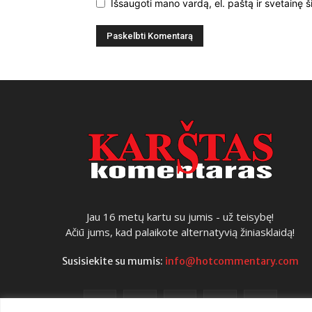
Išsaugoti mano vardą, el. paštą ir svetainę š
Jau 16 metų kartu su jumis - už teisybę!
Ačiū jums, kad palaikote alternatyvią žiniasklaidą!
Susisiekite su mumis:
info@hotcommentary.com