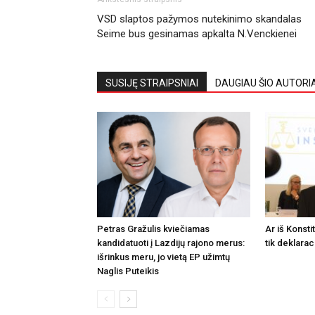
VSD slaptos pažymos nutekinimo skandalas
Seime bus gesinamas apkalta N.Venckienei
SUSIJĘ STRAIPSNIAI
DAUGIAU ŠIO AUTORI
Petras Gražulis kviečiamas
Ar iš Konsti
kandidatuoti į Lazdijų rajono merus:
tik deklarac
išrinkus meru, jo vietą EP užimtų
Naglis Puteikis