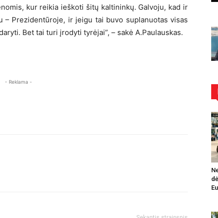
is, kur reikia ieškoti šitų kaltininkų. Galvoju, kad ir
u – Prezidentūroje, ir jeigu tai buvo suplanuotas visas
ryti. Bet tai turi įrodyti tyrėjai”, – sakė A.Paulauskas.
- Reklama -
Ne
dė
Eu
Sekantis straipsnis