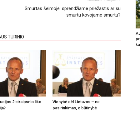
Smurtas šeimoje: sprendžiame priežastis ar su
smurtu kovojame smurtu?
Au
AUS TURINIO
pr
ka
tucijos 2 straipsnio liko
Vienybė dėl Lietuvos – ne
ija?
pasirinkimas, o būtinybė