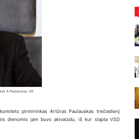
kas A.Paulauskas. KK
omiteto pirmininkas Artūras Paulauskas trečiadienį
is dienomis jam buvo akivaizdu, iš kur slapta VSD