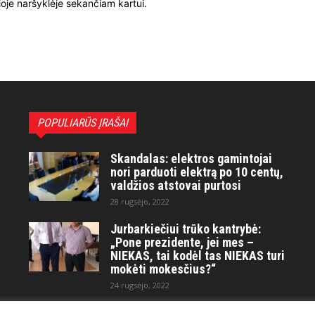
ioje naršyklėje sekančiam kartui.
POPULIARŪS ĮRAŠAI
Skandalas: elektros gamintojai
nori parduoti elektrą po 10 centų,
valdžios atstovai purtosi
28 rugsėjo, 2022
Jurbarkiečiui trūko kantrybė:
„Pone prezidente, jei mes –
NIEKAS, tai kodėl tas NIEKAS turi
mokėti mokesčius?“
24 rugsėjo, 2022
Maitvanagių puota rengiama