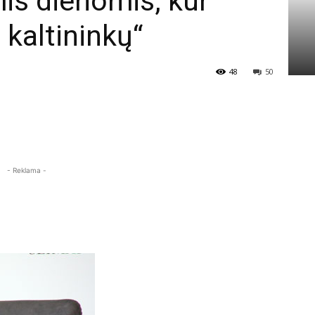
is dienomis, kur
ų kaltininkų“
48
50
- Reklama -