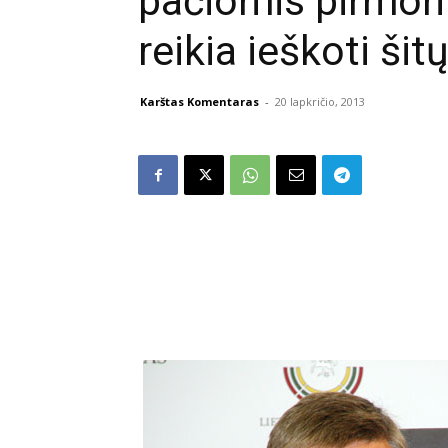
pačiomis pirmom
reikia ieškoti šit
Karštas Komentaras
-
20 lapkričio, 2013