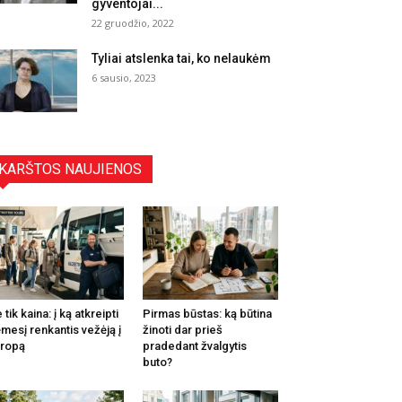
gyventojai...
22 gruodžio, 2022
Tyliai atslenka tai, ko nelaukėm
6 sausio, 2023
KARŠTOS NAUJIENOS
 tik kaina: į ką atkreipti
Pirmas būstas: ką būtina
mesį renkantis vežėją į
žinoti dar prieš
ropą
pradedant žvalgytis
buto?