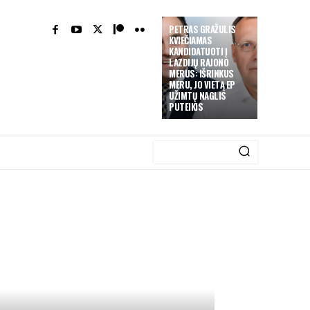
PETRAS GRAŽULIS
KVIEČIAMAS
KANDIDATUOTI Į
LAZDIJŲ RAJONO
MERUS: IŠRINKUS
MERU, JO VIETĄ EP
UŽIMTŲ NAGLIS
PUTEIKIS