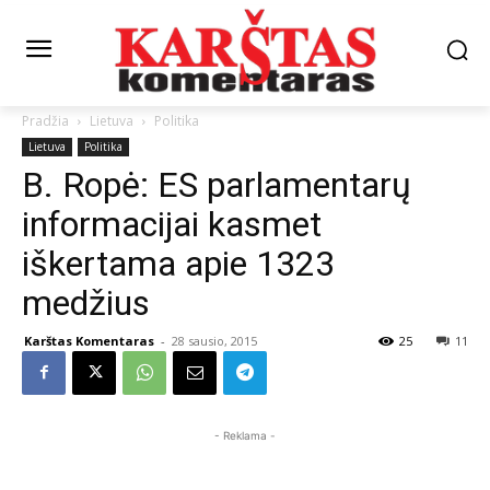
Pradžia
Lietuva
Politika
Lietuva
Politika
B. Ropė: ES parlamentarų
informacijai kasmet
iškertama apie 1323
medžius
Karštas Komentaras
-
28 sausio, 2015
25
11
- Reklama -