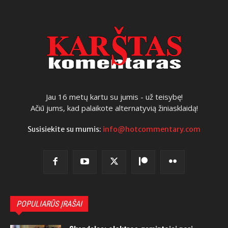
Jau 16 metų kartu su jumis - už teisybę!
Ačiū jums, kad palaikote alternatyvią žiniasklaidą!
Susisiekite su mumis:
info@hotcommentary.com
POPULIARŪS ĮRAŠAI