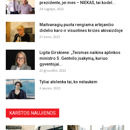
prezidente, jei mes – NIEKAS, tai kodėl...
24 rugsėjo, 2022
Maitvanagių puota rengiama artėjančio
didelio karo ir visuotinės krizės akivaizdoje
21 kovo, 2023
Ligita Girskienė: „Teismas naikina aplinkos
ministro S. Gentvilo įsakymą, kuriuo
gyventojai...
22 gruodžio, 2022
Tyliai atslenka tai, ko nelaukėm
6 sausio, 2023
KARŠTOS NAUJIENOS