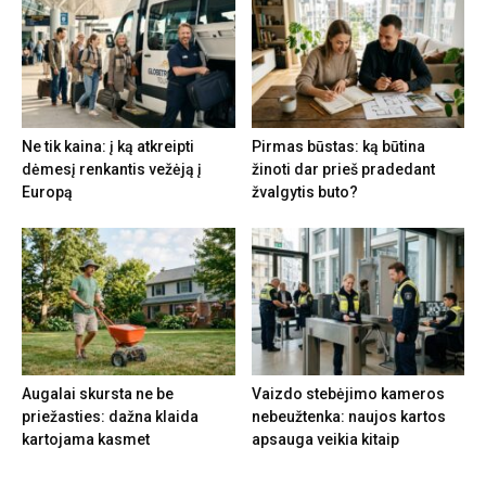
Ne tik kaina: į ką atkreipti
Pirmas būstas: ką būtina
dėmesį renkantis vežėją į
žinoti dar prieš pradedant
Europą
žvalgytis buto?
Augalai skursta ne be
Vaizdo stebėjimo kameros
priežasties: dažna klaida
nebeužtenka: naujos kartos
kartojama kasmet
apsauga veikia kitaip