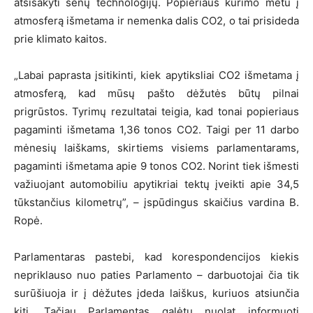
atsisakyti senų technologijų. Popieriaus kūrimo metu į
atmosferą išmetama ir nemenka dalis CO2, o tai prisideda
prie klimato kaitos.
„Labai paprasta įsitikinti, kiek apytiksliai CO2 išmetama į
atmosferą, kad mūsų pašto dėžutės būtų pilnai
prigrūstos. Tyrimų rezultatai teigia, kad tonai popieriaus
pagaminti išmetama 1,36 tonos CO2. Taigi per 11 darbo
mėnesių laiškams, skirtiems visiems parlamentarams,
pagaminti išmetama apie 9 tonos CO2. Norint tiek išmesti
važiuojant automobiliu apytikriai tektų įveikti apie 34,5
tūkstančius kilometrų”, – įspūdingus skaičius vardina B.
Ropė.
Parlamentaras pastebi, kad korespondencijos kiekis
nepriklauso nuo paties Parlamento – darbuotojai čia tik
surūšiuoja ir į dėžutes įdeda laiškus, kuriuos atsiunčia
kiti. Tačiau Parlamentas galėtų nuolat informuoti