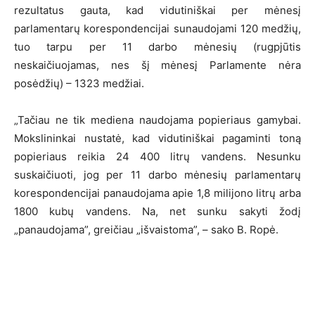
rezultatus gauta, kad vidutiniškai per mėnesį
parlamentarų korespondencijai sunaudojami 120 medžių,
tuo tarpu per 11 darbo mėnesių (rugpjūtis
neskaičiuojamas, nes šį mėnesį Parlamente nėra
posėdžių) – 1323 medžiai.
„Tačiau ne tik mediena naudojama popieriaus gamybai.
Mokslininkai nustatė, kad vidutiniškai pagaminti toną
popieriaus reikia 24 400 litrų vandens. Nesunku
suskaičiuoti, jog per 11 darbo mėnesių parlamentarų
korespondencijai panaudojama apie 1,8 milijono litrų arba
1800 kubų vandens. Na, net sunku sakyti žodį
„panaudojama”, greičiau „išvaistoma”, – sako B. Ropė.