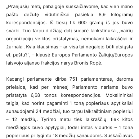
„Praėjusių metų pabaigoje suskaičiavome, kad vien mano
pašto dėžutę vidutiniškai pasiekia 8,9 kilogramų
korespondencijos. Iš tiesų tik 600 gramų iš jos buvo
svarbi. Tuo tarpu didžiąją dalį sudarė lankstinukai, įvairių
organizacijų veiklos pristatymas, nemokami laikraščiai ir
žurnalai. Kyla klausimas – ar visa tai negalėjo būti atsiųsta
el. paštu?”, – klausė Europos Parlamento Žaliųjų/Europos
laisvojo aljanso frakcijos narys Bronis Ropė.
Kadangi parlamente dirba 751 parlamentaras, daroma
prielaida, kad per mėnesį Parlamento nariams buvo
pristatyta 6,68 tonos korespondencijos. Mokslininkai
teigia, kad norint pagaminti 1 toną popieriaus apytiksliai
sunaudojami 24 medžiai, tuo tarpu laikraštiniam popieriui
– 12 medžių. Tyrimo metu tiek laikraščių, tiek kitos
medžiagos buvo apylygiai, todėl imtas vidurkis – 1 tona
popieriaus prilyginta 18 medžių sąnaudoms. Suskaičiavus