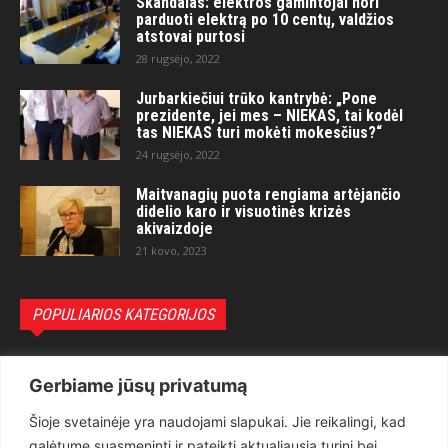
Skandalas: elektros gamintojai nori
parduoti elektrą po 10 centų, valdžios
atstovai purtosi
28 rugsėjo, 2022
Jurbarkiečiui trūko kantrybė: „Pone
prezidente, jei mes – NIEKAS, tai kodėl
tas NIEKAS turi mokėti mokesčius?“
24 rugsėjo, 2022
Maitvanagių puota rengiama artėjančio
didelio karo ir visuotinės krizės
akivaizdoje
21 kovo, 2023
POPULIARIOS KATEGORIJOS
Politika
3281
Gerbiame jūsų privatumą
Nuomonės
2174
Šioje svetainėje yra naudojami slapukai. Jie reikalingi, kad
Teisėsauga
1497
galėtume suasmeninti ir pateikti aktualiausią turinį bei