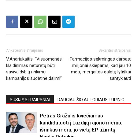
Ankstesnis straipsnis
Sekantis straipsnis
V.Andriukaitis: “Visuomenės
Farmacijos sėkmingas darbas:
klaidinimas neturėtų būti
milijonai skiepams, kad jau 10
savivaldybių rinkimų
metų mergaitės galėtų lytiškai
kampanijos sudėtine dalimi”
santykiauti
SUSIJĘ STRAIPSNIAI
DAUGIAU ŠIO AUTORIAUS TURINIO
Petras Gražulis kviečiamas
kandidatuoti į Lazdijų rajono merus:
išrinkus meru, jo vietą EP užimtų
Naglis Puteikis