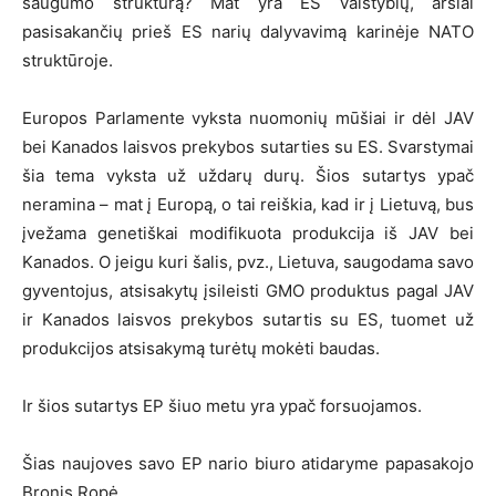
saugumo struktūrą? Mat yra ES valstybių, aršiai
pasisakančių prieš ES narių dalyvavimą karinėje NATO
struktūroje.
Europos Parlamente vyksta nuomonių mūšiai ir dėl JAV
bei Kanados laisvos prekybos sutarties su ES. Svarstymai
šia tema vyksta už uždarų durų. Šios sutartys ypač
neramina – mat į Europą, o tai reiškia, kad ir į Lietuvą, bus
įvežama genetiškai modifikuota produkcija iš JAV bei
Kanados. O jeigu kuri šalis, pvz., Lietuva, saugodama savo
gyventojus, atsisakytų įsileisti GMO produktus pagal JAV
ir Kanados laisvos prekybos sutartis su ES, tuomet už
produkcijos atsisakymą turėtų mokėti baudas.
Ir šios sutartys EP šiuo metu yra ypač forsuojamos.
Šias naujoves savo EP nario biuro atidaryme papasakojo
Bronis Ropė.