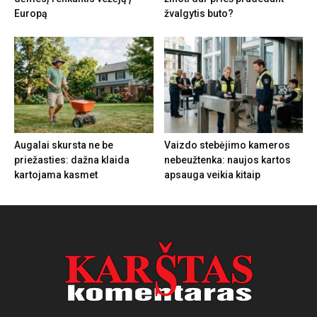
Europą
žvalgytis buto?
Augalai skursta ne be
Vaizdo stebėjimo kameros
priežasties: dažna klaida
nebeužtenka: naujos kartos
kartojama kasmet
apsauga veikia kitaip