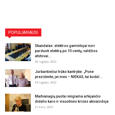
POPULIARIAUSI
Skandalas: elektros gamintojai nori
parduoti elektrą po 10 centų, valdžios
atstovai...
28 rugsėjo, 2022
Jurbarkiečiui trūko kantrybė: „Pone
prezidente, jei mes – NIEKAS, tai kodėl...
24 rugsėjo, 2022
Maitvanagių puota rengiama artėjančio
didelio karo ir visuotinės krizės akivaizdoje
21 kovo, 2023