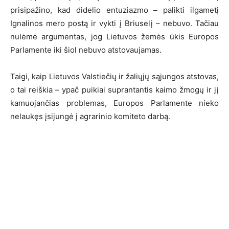
prisipažino, kad didelio entuziazmo – palikti ilgametį
Ignalinos mero postą ir vykti į Briuselį – nebuvo. Tačiau
nulėmė argumentas, jog Lietuvos žemės ūkis Europos
Parlamente iki šiol nebuvo atstovaujamas.
Taigi, kaip Lietuvos Valstiečių ir žaliųjų sąjungos atstovas,
o tai reiškia – ypač puikiai suprantantis kaimo žmogų ir jį
kamuojančias problemas, Europos Parlamente nieko
nelaukęs įsijungė į agrarinio komiteto darbą.