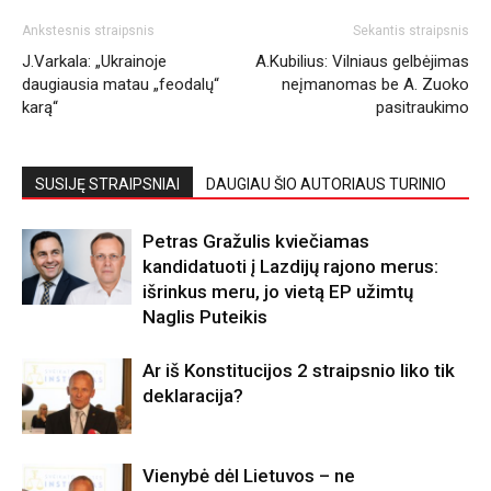
Ankstesnis straipsnis
Sekantis straipsnis
J.Varkala: „Ukrainoje
A.Kubilius: Vilniaus gelbėjimas
daugiausia matau „feodalų“
neįmanomas be A. Zuoko
karą“
pasitraukimo
SUSIJĘ STRAIPSNIAI
DAUGIAU ŠIO AUTORIAUS TURINIO
Petras Gražulis kviečiamas
kandidatuoti į Lazdijų rajono merus:
išrinkus meru, jo vietą EP užimtų
Naglis Puteikis
Ar iš Konstitucijos 2 straipsnio liko tik
deklaracija?
Vienybė dėl Lietuvos – ne