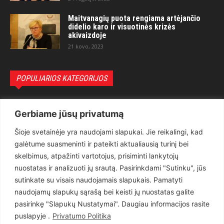
Maitvanagių puota rengiama artėjančio
didelio karo ir visuotinės krizės
akivaizdoje
21 kovo, 2023
POPULIARIOS KATEGORIJOS
Politika
3281
Gerbiame jūsų privatumą
Nuomonės
2174
Šioje svetainėje yra naudojami slapukai. Jie reikalingi, kad
Teisėsauga
1497
galėtume suasmeninti ir pateikti aktualiausią turinį bei
Aktualu
1373
skelbimus, atpažinti vartotojus, prisiminti lankytojų
Lietuva
619
nuostatas ir analizuoti jų srautą. Pasirinkdami "Sutinku", jūs
sutinkate su visais naudojamais slapukais. Pamatyti
Pasaulis
560
naudojamų slapukų sąrašą bei keisti jų nuostatas galite
Статьи на русском
282
pasirinkę "Slapukų Nustatymai". Daugiau informacijos rasite
Articles in english
160
puslapyje .
Privatumo Politika