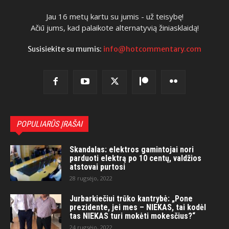
Jau 16 metų kartu su jumis - už teisybę!
Ačiū jums, kad palaikote alternatyvią žiniasklaidą!
Susisiekite su mumis:
info@hotcommentary.com
POPULIARŪS ĮRAŠAI
Skandalas: elektros gamintojai nori
parduoti elektrą po 10 centų, valdžios
atstovai purtosi
28 rugsėjo, 2022
Jurbarkiečiui trūko kantrybė: „Pone
prezidente, jei mes – NIEKAS, tai kodėl
tas NIEKAS turi mokėti mokesčius?“
24 rugsėjo, 2022