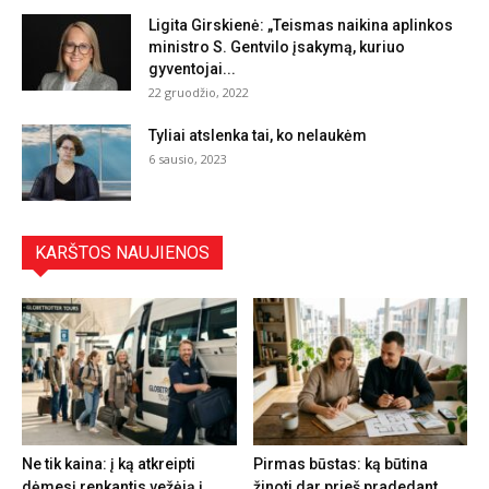
Ligita Girskienė: „Teismas naikina aplinkos
ministro S. Gentvilo įsakymą, kuriuo
gyventojai...
22 gruodžio, 2022
Tyliai atslenka tai, ko nelaukėm
6 sausio, 2023
KARŠTOS NAUJIENOS
Ne tik kaina: į ką atkreipti
Pirmas būstas: ką būtina
dėmesį renkantis vežėją į
žinoti dar prieš pradedant