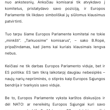
nuo ankstesnių. Anksčiau komisarai tik atvykdavo į
komitetus, pristatydavo savo poziciją, ir Europos
Parlamente tik likdavo simboliškai jų siūlomus klausimus
patvirtinti.
Tuo tarpu šiame Europos Parlamente komitetai ne tokie
„minkšti“. „Tarkuosime“ komisarus“, – sako B.Ropė,
pripažindamas, kad jiems kai kuriais klausimais lengva
nebus.
Keičiasi ne tik darbas Europos Parlamento viduje, bet ir
ES politika: ES tam tikrą laikotarpį daugiau nebesiplės –
naujų narių nepriiminės, o stiprės kaip Europos Sąjungos
bendrija ir tvarkysis savo viduje.
Be to, Europos Parlamente vyksta karštos diskusijos ir
dėl NATO: ar nereikėtų Europos Sąjungai kuri savo