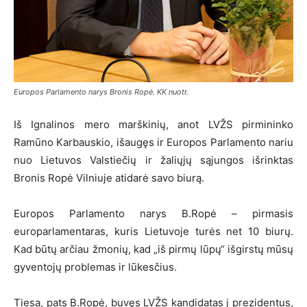
Europos Parlamento narys Bronis Ropė. KK nuotr.
Iš Ignalinos mero marškinių, anot LVŽS pirmininko
Ramūno Karbauskio, išaugęs ir Europos Parlamento nariu
nuo Lietuvos Valstiečių ir žaliųjų sąjungos išrinktas
Bronis Ropė Vilniuje atidarė savo biurą.
Europos Parlamento narys B.Ropė – pirmasis
europarlamentaras, kuris Lietuvoje turės net 10 biurų.
Kad būtų arčiau žmonių, kad „iš pirmų lūpų“ išgirstų mūsų
gyventojų problemas ir lūkesčius.
Tiesa, pats B.Ropė, buvęs LVŽS kandidatas į prezidentus,