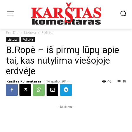
Pradžia
Lietuva
Politika
Lietuva
Politika
B.Ropė – iš pirmų lūpų apie
tai, kas nutylima viešojoje
erdvėje
Karštas Komentaras
-
16 spalio, 2014
46
18
- Reklama -