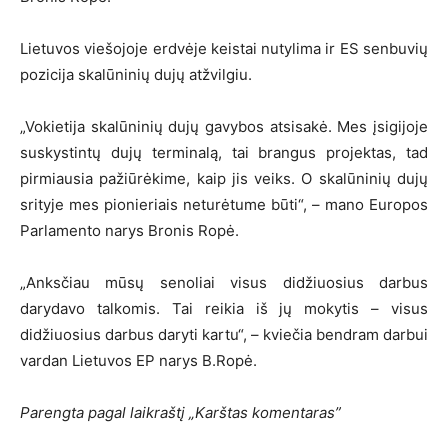
Lietuvos viešojoje erdvėje keistai nutylima ir ES senbuvių
pozicija skalūninių dujų atžvilgiu.
„Vokietija skalūninių dujų gavybos atsisakė. Mes įsigijoje
suskystintų dujų terminalą, tai brangus projektas, tad
pirmiausia pažiūrėkime, kaip jis veiks. O skalūninių dujų
srityje mes pionieriais neturėtume būti“, – mano Europos
Parlamento narys Bronis Ropė.
„Anksčiau mūsų senoliai visus didžiuosius darbus
darydavo talkomis. Tai reikia iš jų mokytis – visus
didžiuosius darbus daryti kartu“, – kviečia bendram darbui
vardan Lietuvos EP narys B.Ropė.
Parengta pagal laikraštį „Karštas komentaras”