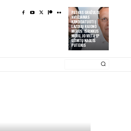
PETRAS GRAŽULIS
KVIEČIAMAS
KANDIDATUOTI Į
LAZDIJŲ RAJONO
MERUS: IŠRINKUS
MERU, JO VIETĄ EP
UŽIMTŲ NAGLIS
PUTEIKIS