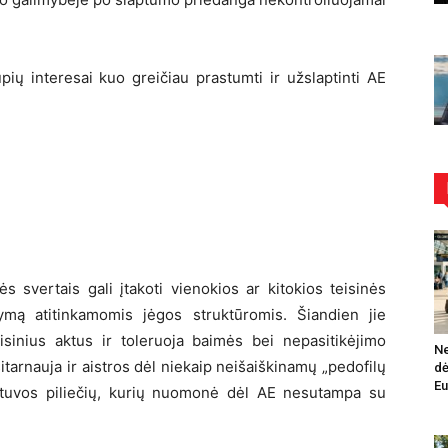
pių interesai kuo greičiau prastumti ir užslaptinti AE
ės svertais gali įtakoti vienokios ar kitokios teisinės
mą atitinkamomis jėgos struktūromis. Šiandien jie
isinius aktus ir toleruoja baimės bei nepasitikėjimo
Ne
arnauja ir aistros dėl niekaip neišaiškinamų „pedofilų
dė
Eu
etuvos piliečių, kurių nuomonė dėl AE nesutampa su