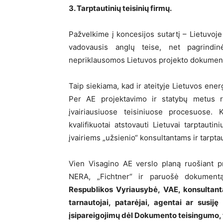
3. Tarptautinių teisinių firmų.
Pažvelkime į koncesijos sutartį – Lietuvoje 
vadovausis anglų teise, net pagrindin
nepriklausomos Lietuvos projekto dokumentai
Taip siekiama, kad ir ateityje Lietuvos ener
Per AE projektavimo ir statybų metus re
įvairiausiuose teisiniuose procesuose. K
kvalifikuotai atstovauti Lietuvai tarptaut
įvairiems „užsienio“ konsultantams ir tarpt
Vien Visagino AE verslo planą ruošiant p
NERA, „Fichtner“ ir paruošė dokumentą
Respublikos Vyriausybė, VAE, konsultanta
tarnautojai, patarėjai, agentai ar susi
įsipareigojimų dėl Dokumento teisingumo, 