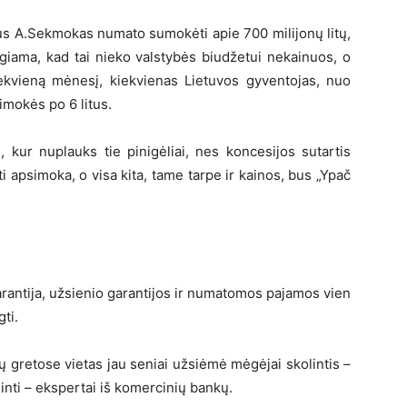
s A.Sekmokas numato sumokėti apie 700 milijonų litų,
eigiama, kad tai nieko valstybės biudžetui nekainuos, o
kiekvieną mėnesį, kiekvienas Lietuvos gyventojas, nuo
imokės po 6 litus.
 kur nuplauks tie pinigėliai, nes koncesijos sutartis
bti apsimoka, o visa kita, tame tarpe ir kainos, bus „Ypač
rantija, užsienio garantijos ir numatomos pajamos vien
ti.
ų gretose vietas jau seniai užsiėmė mėgėjai skolintis –
inti – ekspertai iš komercinių bankų.