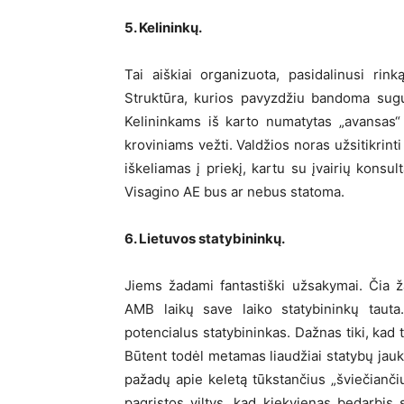
5. Kelininkų.
Tai aiškiai organizuota, pasidalinusi rinką
Struktūra, kurios pavyzdžiu bandoma sugun
Kelininkams iš karto numatytas „avansas“
kroviniams vežti. Valdžios noras užsitikrint
iškeliamas į priekį, kartu su įvairių konsu
Visagino AE bus ar nebus statoma.
6. Lietuvos statybininkų.
Jiems žadami fantastiški užsakymai. Čia ž
AMB laikų save laiko statybininkų tauta.
potencialus statybininkas. Dažnas tiki, kad 
Būtent todėl metamas liaudžiai statybų jauka
pažadų apie keletą tūkstančius „šviečianči
pagrįstos viltys, kad kiekvienas bedarbis 