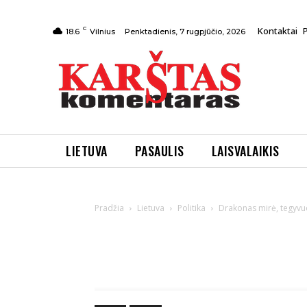
C
Kontaktai
Penktadienis, 7 rugpjūčio, 2026
18.6
Vilnius
LIETUVA
PASAULIS
LAISVALAIKIS
Pradžia
Lietuva
Politika
Drakonas mirė, tegyvu