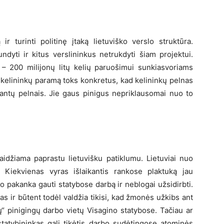
 ir turinti politinę įtaką lietuviško verslo struktūra.
dyti ir kitus verslininkus netrukdyti šiam projektui.
 – 200 milijonų litų kelių paruošimui sunkiasvoriams
i kelininkų paramą toks konkretus, kad kelininkų pelnas
ltantų pelnais. Jie gaus pinigus nepriklausomai nuo to
aidžiama paprastu lietuvišku patiklumu. Lietuviai nuo
 Kiekvienas vyras išlaikantis rankose plaktuką jau
to pakanka gauti statybose darbą ir neblogai užsidirbti.
s ir būtent todėl valdžia tikisi, kad žmonės užkibs ant
ų“ pinigingų darbo vietų Visagino statybose. Tačiau ar
statybininkas gali tikėtis darbo sudėtingose atominės