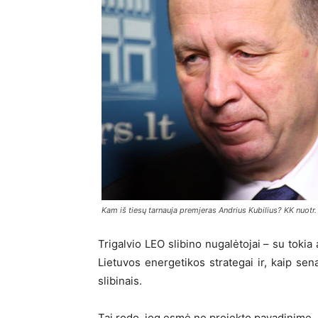
Kam iš tiesų tarnauja premjeras Andrius Kubilius? KK nuotr.
Trigalvio LEO slibino nugalėtojai – su tokia
Lietuvos energetikos strategai ir, kaip se
slibinais.
Tai rodo, jog esmė ne projekto pavadinime,