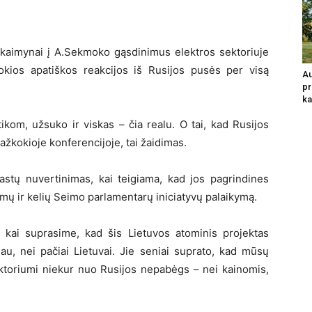
sų kaimynai į A.Sekmoko gąsdinimus elektros sektoriuje
Tokios apatiškos reakcijos iš Rusijos pusės per visą
Au
pr
ka
tikom, užsuko ir viskas – čia realu. O tai, kad Rusijos
žkokioje konferencijoje, tai žaidimas.
astų nuvertinimas, kai teigiama, kad jos pagrindines
mų ir kelių Seimo parlamentarų iniciatyvų palaikymą.
, kai suprasime, kad šis Lietuvos atominis projektas
iau, nei pačiai Lietuvai. Jie seniai suprato, kad mūsų
toriumi niekur nuo Rusijos nepabėgs – nei kainomis,