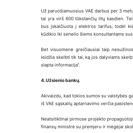
Už paruošiamuosius VAE darbus per 3 metu
tai yra virš 600 tūkstančių litų kasdien. T
bus įskaičiuota į elektros tarifus, todėl 
kūdikio iki senelio šiems konsultantams sus
Bet visuomenė greičiausiai taip nesužinos,
leidžia skelbti tik tai, ką jos dalyviams skel
slapta informacija“.
4. Užsienio bankų.
Akivaizdu, kad tokios sumos su valstybės ga
iš VAE sąskaitų aptarnavimo verčia pasisteng
Neatsitiktinai pirmose projekto propaguotoj
finansų ministrė su premjeru ir mėgėjai skol