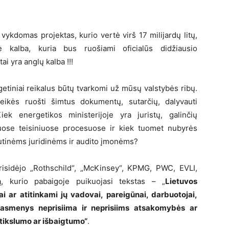
vykdomas projektas, kurio vertė virš 17 milijardų litų,
ė kalba, kuria bus ruošiami oficialūs didžiausio
 yra anglų kalba !!!
getiniai reikalus būtų tvarkomi už mūsų valstybės ribų.
ikės ruošti šimtus dokumentų, sutarčių, dalyvauti
iek energetikos ministerijoje yra juristų, galinčių
iniuose teisiniuose procesuose ir kiek tuomet nubyrės
autinėms juridinėms ir audito įmonėms?
risidėjo „Rothschild“, „McKinsey“, KPMG, PWC, EVLI,
, kurio pabaigoje puikuojasi tekstas – „
Lietuvos
i ar atitinkami jų vadovai, pareigūnai, darbuotojai,
ję asmenys neprisiima ir neprisiims atsakomybės ar
tikslumo ar išbaigtumo“
.