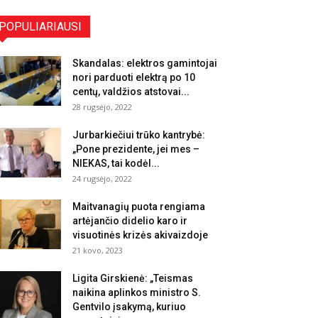
POPULIARIAUSI
Skandalas: elektros gamintojai
nori parduoti elektrą po 10
centų, valdžios atstovai...
28 rugsėjo, 2022
Jurbarkiečiui trūko kantrybė:
„Pone prezidente, jei mes –
NIEKAS, tai kodėl...
24 rugsėjo, 2022
Maitvanagių puota rengiama
artėjančio didelio karo ir
visuotinės krizės akivaizdoje
21 kovo, 2023
Ligita Girskienė: „Teismas
naikina aplinkos ministro S.
Gentvilo įsakymą, kuriuo