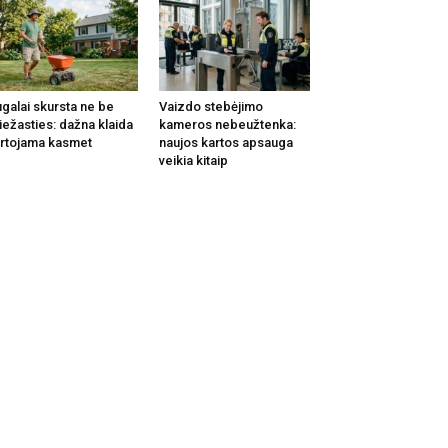
galai skursta ne be
Vaizdo stebėjimo
iežasties: dažna klaida
kameros nebeužtenka:
rtojama kasmet
naujos kartos apsauga
veikia kitaip