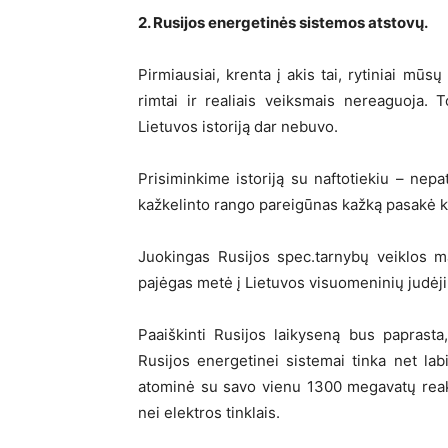
2. Rusijos energetinės sistemos atstovų.
Pirmiausiai, krenta į akis tai, rytiniai mū
rimtai ir realiais veiksmais nereaguoja. 
Lietuvos istoriją dar nebuvo.
Prisiminkime istoriją su naftotiekiu – nepa
kažkelinto rango pareigūnas kažką pasakė ka
Juokingas Rusijos spec.tarnybų veiklos m
pajėgas metė į Lietuvos visuomeninių judėji
Paaiškinti Rusijos laikyseną bus paprasta
Rusijos energetinei sistemai tinka net lab
atominė su savo vienu 1300 megavatų reak
nei elektros tinklais.