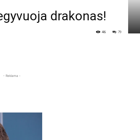
egyvuoja drakonas!
46
79
- Reklama -