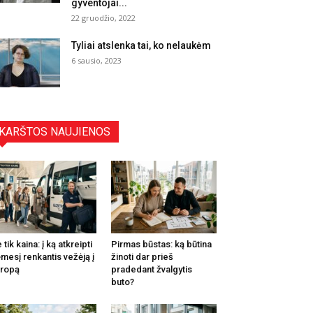
gyventojai...
22 gruodžio, 2022
Tyliai atslenka tai, ko nelaukėm
6 sausio, 2023
KARŠTOS NAUJIENOS
 tik kaina: į ką atkreipti
Pirmas būstas: ką būtina
mesį renkantis vežėją į
žinoti dar prieš
ropą
pradedant žvalgytis
buto?