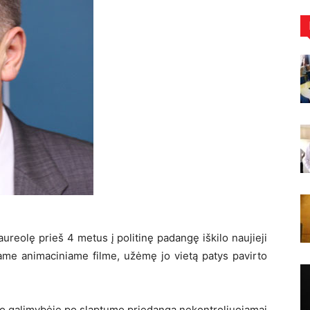
 aureolę prieš 4 metus į politinę padangę iškilo naujieji
name animaciniame filme, užėmę jo vietą patys pavirto
 o galimybėje po slaptumo priedanga nekontroliuojamai