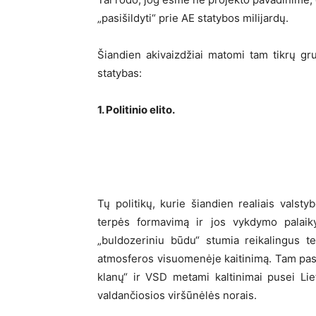
„pasišildyti“ prie AE statybos milijardų.
Šiandien akivaizdžiai matomi tam tikrų gru
statybas:
1. Politinio elito.
Tų politikų, kurie šiandien realiais valstyb
terpės formavimą ir jos vykdymo palaiky
„buldozeriniu būdu“ stumia reikalingus te
atmosferos visuomenėje kaitinimą. Tam pasit
klanų“ ir VSD metami kaltinimai pusei Li
valdančiosios viršūnėlės norais.