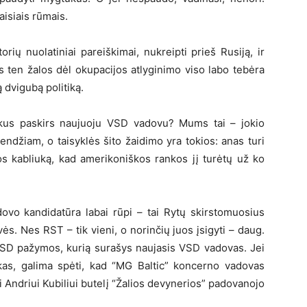
aisiais rūmais.
ių nuolatiniai pareiškimai, nukreipti prieš Rusiją, ir
s ten žalos dėl okupacijos atlyginimo viso labo tebėra
dvigubą politiką.
mkus paskirs naujuoju VSD vadovu? Mums tai – jokio
ndžiam, o taisyklės šito žaidimo yra tokios: anas turi
bos kabliuką, kad amerikoniškos rankos jį turėtų už ko
dovo kandidatūra labai rūpi – tai Rytų skirstomuosius
vės. Nes RST – tik vieni, o norinčių juos įsigyti – daug.
 VSD pažymos, kurią surašys naujasis VSD vadovas. Jei
kas, galima spėti, kad “MG Baltic” koncerno vadovas
 Andriui Kubiliui butelį “Žalios devynerios” padovanojo