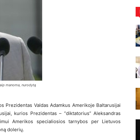
kaip manoma, nurodytą
vos Prezidentas Valdas Adamkus Amerikoje Baltarusijai
rusijai, kurios Prezidentas – “diktatorius” Aleksandras
imui Amerikos specialiosios tarnybos per Lietuvos
oną dolerių.