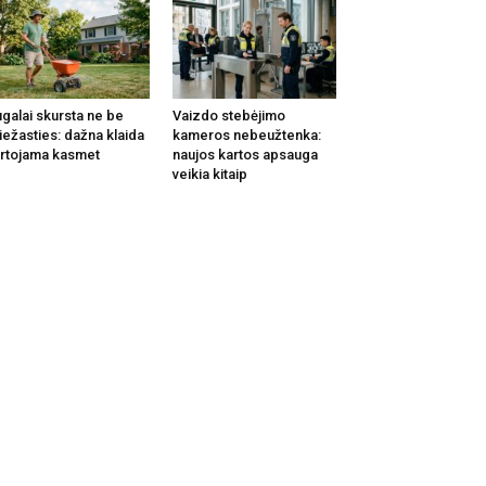
galai skursta ne be
Vaizdo stebėjimo
iežasties: dažna klaida
kameros nebeužtenka:
rtojama kasmet
naujos kartos apsauga
veikia kitaip