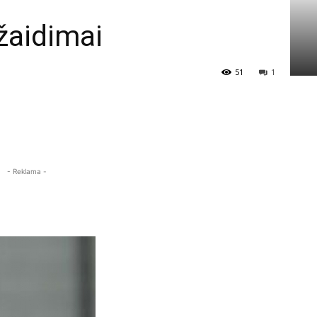
žaidimai
51
1
- Reklama -