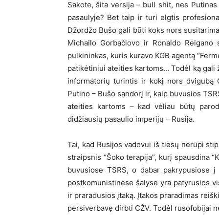
Sakote, šita versija – bull shit, nes Putina
pasaulyje? Bet taip ir turi elgtis profesion
Džordžo Bušo gali būti koks nors susitarim
Michailo Gorbačiovo ir Ronaldo Reigano sl
pulkininkas, kuris kuravo KGB agentą “Ferm
patikėtiniui ateities kartoms… Todėl ką gali 
informatorių turintis ir kokį nors dvigub
Putino – Bušo sandorį ir, kaip buvusios TSRS
ateities kartoms – kad vėliau būtų parod
didžiausių pasaulio imperijų – Rusija.
Tai, kad Rusijos vadovui iš tiesų nerūpi stip
straipsnis “Šoko terapija”, kurį spausdina “
buvusiose TSRS, o dabar pakrypusiose į J
postkomunistinėse šalyse yra patyrusios visi
ir praradusios įtaką. Įtakos praradimas reiš
persiverbavę dirbti CŽV. Todėl rusofobijai nei