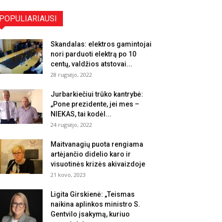
POPULIARIAUSI
Skandalas: elektros gamintojai
nori parduoti elektrą po 10
centų, valdžios atstovai...
28 rugsėjo, 2022
Jurbarkiečiui trūko kantrybė:
„Pone prezidente, jei mes –
NIEKAS, tai kodėl...
24 rugsėjo, 2022
Maitvanagių puota rengiama
artėjančio didelio karo ir
visuotinės krizės akivaizdoje
21 kovo, 2023
Ligita Girskienė: „Teismas
naikina aplinkos ministro S.
Gentvilo įsakymą, kuriuo