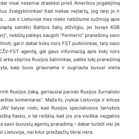
s dar visai neseniai draskėsi prieš Amerikos įsigalėjimą
alus žvalgybininkas! Kad niekas neįtartų, jog tarp jo ir
as… Juk ir Lietuvoje mes nieko nebūtume sužinoję apie
aptą sandėrį Baltijos šalių atžvilgiu, jei buvęs KGB
erį”, nebūtų palikęs saugoti “Fermerio” pranešimų savo
žinoti, gal ir dabar koks nors FST pulkininkas, tarp savo
ą CŽV-FST agentą, gal gaus informaciją apie kokį nors
 arba stiprios Rusijos šalininkas, paliks tokį pranešimą
yta, kaip buvo griaunama ir sugriauta buvusi viena
rinti Rusijos įtaką, geriausiai parodo Rusijos žurnalisto
Karštas komentaras”. Maža to, įvykiai Lietuvoje ir kitose
AV šalyse rodo, kad Rusijos specialiosios tarnybos
šką fiasko, o tai reiškia, kad jos yra visiškai neįgalios
kia savo buvusių agentų praradimą – dabar turbūt visi jie
 Lietuvoje, nei kitur priežasčių tikrai nėra.