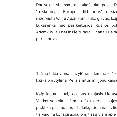
Dar vakar Aleksandras Lukašenka, pasak D
“paskutinysis Europos diktatorius”, o š
rezervistu Valdu Adamkumi suka galvas, kaip č
Lukašenką nuo pasikeitusios Rusijos poli
Adamkus jau net ir išeitį rado – nafta į Balt
per Lietuvą.
Tačiau tokia viena mažytė smulkmena – iš kur
kažkaip nutylima. Kelis šimtus milijonų kai
Kaip įdomu ir tai, kas bus naujasis Liet
Valdas Adamkus ištars, aišku viena: nauja
praktika pas mus nuo tų laikų: tie aniems liep
tie vaidina konspiraciją, o iš tiesų vieni apie