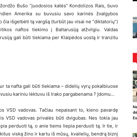
žordžo Bušo “juodosios katės” Kondolizos Rais, buvo
iandien Amerika su buvusiu savo karinės žvalgybos
ia išgelbėti tą vargšą (turbūt jau visai ne “diktatorių”)
tikos naftos tiekimo į Baltarusiją atžvilgiu. Valdas
arusiją gali būti tiekiama per Klaipėdos uostą ir tranzitu
 ta nafta gali būti tiekiama – didelių vyrų pokalbiuose
navusiu kariniu lėktuvu iš Irako pargabenama ? Įdomu…
Ne
uvos VSD vadovas. Tačiau nepaisant to, kieno pavardę
dė
sis VSD vadovas privalės būti dvigubas. Nes tokia jau
Eu
ia perduoti tą, o anie tiems liepia perduoti tą. Ir tie, ir
 kitus viską žino ir kartu iš mūsų, kvailelių, bendrą biznį