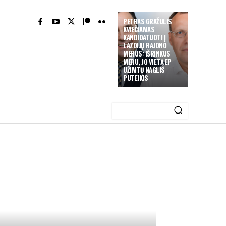
PETRAS GRAŽULIS
KVIEČIAMAS
KANDIDATUOTI Į
LAZDIJŲ RAJONO
MERUS: IŠRINKUS
MERU, JO VIETĄ EP
UŽIMTŲ NAGLIS
PUTEIKIS