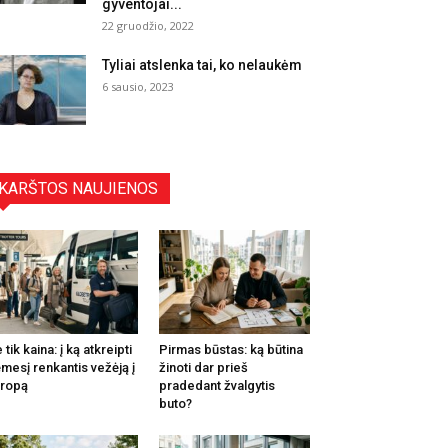
gyventojai...
22 gruodžio, 2022
Tyliai atslenka tai, ko nelaukėm
6 sausio, 2023
KARŠTOS NAUJIENOS
 tik kaina: į ką atkreipti
Pirmas būstas: ką būtina
mesį renkantis vežėją į
žinoti dar prieš
ropą
pradedant žvalgytis
buto?