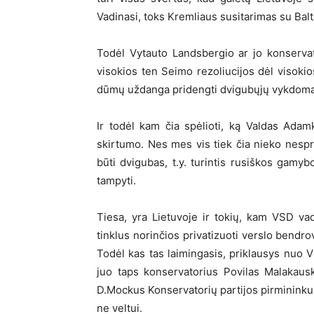
Vadinasi, toks Kremliaus susitarimas su Balt
Todėl Vytauto Landsbergio ar jo konservator
visokios ten Seimo rezoliucijos dėl visokio
dūmų uždanga pridengti dvigubųjų vykdomą 
Ir todėl kam čia spėlioti, ką Valdas Ada
skirtumo. Nes mes vis tiek čia nieko nespre
būti dvigubas, t.y. turintis rusiškos gamy
tampyti.
Tiesa, yra Lietuvoje ir tokių, kam VSD va
tinklus norinčios privatizuoti verslo bendro
Todėl kas tas laimingasis, priklausys nuo
juo taps konservatorius Povilas Malakaus
D.Mockus Konservatorių partijos pirmininkui
ne veltui.