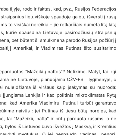
Pabaltijyje, rodo ir faktas, kad, pvz., Rusijos Federacijos
straipsnius lietuviškoje spaudoje galėtų išversti į rusų
ems to visiškai nereikia – jie retkarčiais numeta litą kitą
s, kurie spausdina Lietuvoje pasirodžiusių straipsnių
kmena, bet būtent ši smulkmena parodo Rusijos požiūrį į
altijį Amerikai, ir Vladimiras Putinas šito susitarimo
eparduotos “Mažeikių naftos”? Netikime. Matyt, tai irgi
nuojama ne Lietuvoje, planuojama CŽV-FST lygmenyje, o
i nuleidžiama iš viršaus kaip įsakymas su nuoroda:
s įjungiama Lenkija ir kad politinis mikroklimatas Rytų
iena: kad Amerika Vladimirui Putinui turbūt garantavo
būkime naivūs : jei Putinas iš tiesų būtų norėjęs, kad
ė, tai “Mažeikių nafta” ir būtų parduota rusams, o ne
 bylos iš Lietuvos buvo išvežtos į Maskvą, ir Kremlius
spaudyti mygtukus. O jei nespaudo, vadinasi, nenori.