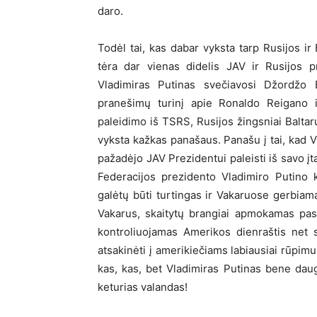
daro.
Todėl tai, kas dabar vyksta tarp Rusijos ir
tėra dar vienas didelis JAV ir Rusijos p
Vladimiras Putinas svečiavosi Džordžo 
pranešimų turinį apie Ronaldo Reigano ir
paleidimo iš TSRS, Rusijos žingsniai Baltarus
vyksta kažkas panašaus. Panašu į tai, kad V
pažadėjo JAV Prezidentui paleisti iš savo įt
Federacijos prezidento Vladimiro Putino ka
galėtų būti turtingas ir Vakaruose gerbia
Vakarus, skaitytų brangiai apmokamas pas
kontroliuojamas Amerikos dienraštis net ski
atsakinėti į amerikiečiams labiausiai rūpimu
kas, kas, bet Vladimiras Putinas bene daug
keturias valandas!