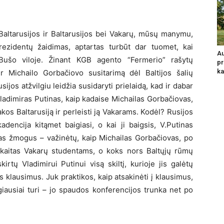
 Baltarusijos ir Baltarusijos bei Vakarų, mūsų manymu,
rezidentų žaidimas, aptartas turbūt dar tuomet, kai
Au
Bušo viloje. Žinant KGB agento “Fermerio” rašytų
pr
ka
 Michailo Gorbačiovo susitarimą dėl Baltijos šalių
ijos atžvilgiu leidžia susidaryti prielaidą, kad ir dabar
ladimiras Putinas, kaip kadaise Michailas Gorbačiovas,
akos Baltarusiją ir perleisti ją Vakarams. Kodėl? Rusijos
dencija kitąmet baigiasi, o kai ji baigsis, V.Putinas
mas žmogus – važinėtų, kaip Michailas Gorbačiovas, po
kaitas Vakarų studentams, o koks nors Baltųjų rūmų
rtų Vladimirui Putinui visą skiltį, kurioje jis galėtų
s klausimus. Juk praktikos, kaip atsakinėti į klausimus,
iausiai turi – jo spaudos konferencijos trunka net po