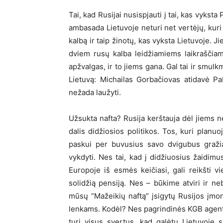
Tai, kad Rusijai nusispjauti į tai, kas vyksta 
ambasada Lietuvoje neturi net vertėjų, kuri 
kalbą ir taip žinotų, kas vyksta Lietuvoje. Ji
dviem rusų kalba leidžiamiems laikraščiam
apžvalgas, ir to jiems gana. Gal tai ir smul
Lietuvą: Michailas Gorbačiovas atidavė Pab
nežada laužyti.
Užsukta nafta? Rusija kerštauja dėl jiems n
dalis didžiosios politikos. Tos, kuri pla
paskui per buvusius savo dvigubus gražia
vykdyti. Nes tai, kad į didžiuosius žaidimu
Europoje iš esmės keičiasi, gali reikšti v
solidžią pensiją. Nes – būkime atviri ir ne
mūsų “Mažeikių naftą” įsigytų Rusijos įmon
lenkams. Kodėl? Nes pagrindinės KGB agentų
turi visus svertus, kad galėtų Lietuvoje 