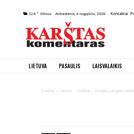
C
Kontaktai
P
Antradienis, 4 rugpjūčio, 2026
22.6
Vilnius
LIETUVA
PASAULIS
LAISVALAIKIS
Pradžia
Lietuva
Politika
Dvigubų dvigubi žaidi