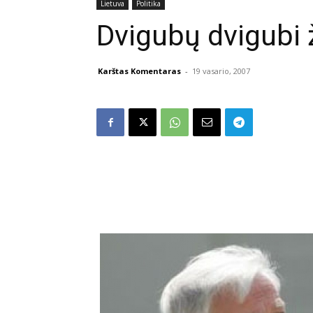
Lietuva
Politika
Dvigubų dvigubi 
Karštas Komentaras
-
19 vasario, 2007