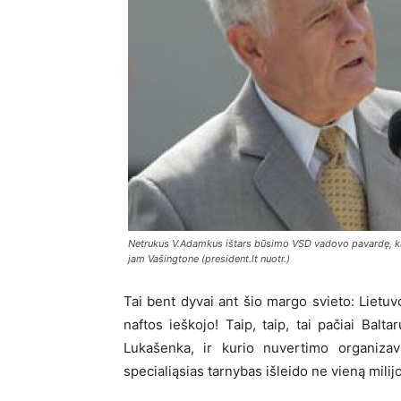
Netrukus V.Adamkus ištars būsimo VSD vadovo pavardę, 
jam Vašingtone (president.lt nuotr.)
Tai bent dyvai ant šio margo svieto: Lietu
naftos ieškojo! Taip, taip, tai pačiai Balta
Lukašenka, ir kurio nuvertimo organizav
specialiąsias tarnybas išleido ne vieną milij