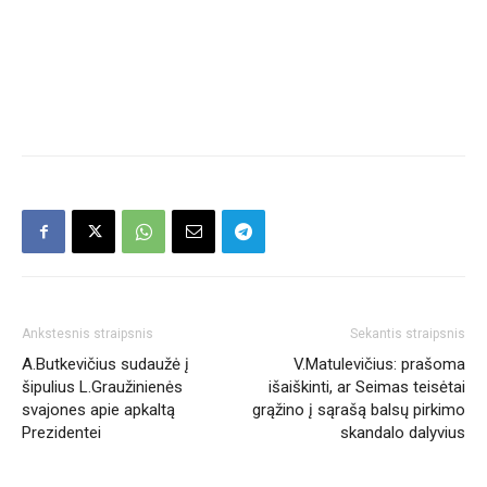
Ankstesnis straipsnis
Sekantis straipsnis
A.Butkevičius sudaužė į
V.Matulevičius: prašoma
šipulius L.Graužinienės
išaiškinti, ar Seimas teisėtai
svajones apie apkaltą
grąžino į sąrašą balsų pirkimo
Prezidentei
skandalo dalyvius