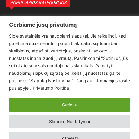
POPULIARIOS KATEGORIJOS
Politika
3281
Gerbiame jūsų privatumą
Nuomonės
2174
Šioje svetainėje yra naudojami slapukai. Jie reikalingi, kad
Teisėsauga
1497
galėtume suasmeninti ir pateikti aktualiausią turinį bei
Aktualu
1373
skelbimus, atpažinti vartotojus, prisiminti lankytojų
Lietuva
619
nuostatas ir analizuoti jų srautą. Pasirinkdami "Sutinku", jūs
sutinkate su visais naudojamais slapukais. Pamatyti
Pasaulis
560
naudojamų slapukų sąrašą bei keisti jų nuostatas galite
Статьи на русском
282
pasirinkę "Slapukų Nustatymai". Daugiau informacijos rasite
Articles in english
160
puslapyje .
Privatumo Politika
Muzika
116
Sutinku
Copyright © 2026 UAB „Goruva“. Visos teisės saugomos.
Slapukų Nustatymai
Kontaktai
Prenumerata
Privatumo Politika
Naudojimosi Taisyklės
Atmesti