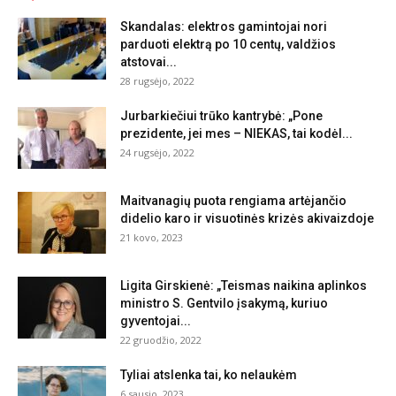
Skandalas: elektros gamintojai nori
parduoti elektrą po 10 centų, valdžios
atstovai...
28 rugsėjo, 2022
Jurbarkiečiui trūko kantrybė: „Pone
prezidente, jei mes – NIEKAS, tai kodėl...
24 rugsėjo, 2022
Maitvanagių puota rengiama artėjančio
didelio karo ir visuotinės krizės akivaizdoje
21 kovo, 2023
Ligita Girskienė: „Teismas naikina aplinkos
ministro S. Gentvilo įsakymą, kuriuo
gyventojai...
22 gruodžio, 2022
Tyliai atslenka tai, ko nelaukėm
6 sausio, 2023