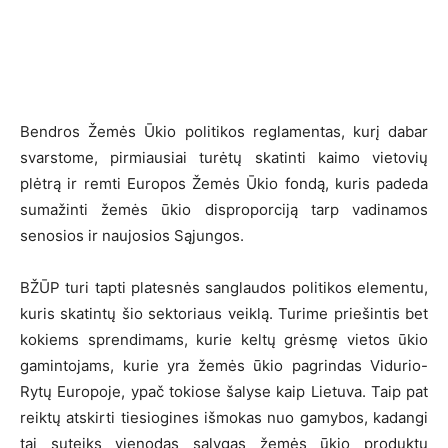
Bendros Žemės Ūkio politikos reglamentas, kurį dabar
svarstome, pirmiausiai turėtų skatinti kaimo vietovių
plėtrą ir remti Europos Žemės Ūkio fondą, kuris padeda
sumažinti žemės ūkio disproporciją tarp vadinamos
senosios ir naujosios Sąjungos.
BŽŪP turi tapti platesnės sanglaudos politikos elementu,
kuris skatintų šio sektoriaus veiklą. Turime priešintis bet
kokiems sprendimams, kurie keltų grėsmę vietos ūkio
gamintojams, kurie yra žemės ūkio pagrindas Vidurio-
Rytų Europoje, ypač tokiose šalyse kaip Lietuva. Taip pat
reiktų atskirti tiesiogines išmokas nuo gamybos, kadangi
tai suteiks vienodas sąlygas žemės ūkio produktų