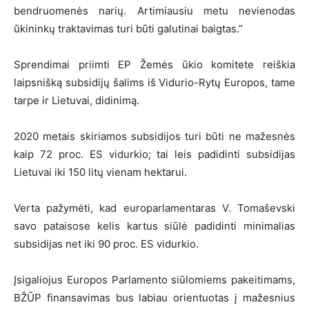
bendruomenės narių. Artimiausiu metu nevienodas
ūkininkų traktavimas turi būti galutinai baigtas.”
Sprendimai priimti EP Žemės ūkio komitete reiškia
laipsnišką subsidijų šalims iš Vidurio-Rytų Europos, tame
tarpe ir Lietuvai, didinimą.
2020 metais skiriamos subsidijos turi būti ne mažesnės
kaip 72 proc. ES vidurkio; tai leis padidinti subsidijas
Lietuvai iki 150 litų vienam hektarui.
Verta pažymėti, kad europarlamentaras V. Tomaševski
savo pataisose kelis kartus siūlė padidinti minimalias
subsidijas net iki 90 proc. ES vidurkio.
Įsigaliojus Europos Parlamento siūlomiems pakeitimams,
BŽŪP finansavimas bus labiau orientuotas į mažesnius