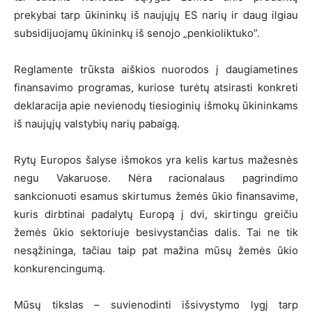
prekybai tarp ūkininkų iš naujųjų ES narių ir daug ilgiau
subsidijuojamų ūkininkų iš senojo „penkioliktuko”.
Reglamente trūksta aiškios nuorodos į daugiametines
finansavimo programas, kuriose turėtų atsirasti konkreti
deklaracija apie nevienodų tiesioginių išmokų ūkininkams
iš naujųjų valstybių narių pabaigą.
Rytų Europos šalyse išmokos yra kelis kartus mažesnės
negu Vakaruose. Nėra racionalaus pagrindimo
sankcionuoti esamus skirtumus žemės ūkio finansavime,
kuris dirbtinai padalytų Europą į dvi, skirtingu greičiu
žemės ūkio sektoriuje besivystančias dalis. Tai ne tik
nesąžininga, tačiau taip pat mažina mūsų žemės ūkio
konkurencingumą.
Mūsų tikslas – suvienodinti išsivystymo lygį tarp