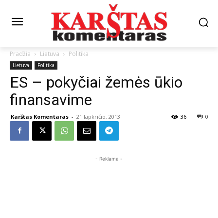
Pradžia
Lietuva
Politika
Lietuva
Politika
ES – pokyčiai žemės ūkio
finansavime
Karštas Komentaras
-
21 lapkričio, 2013
36
0
- Reklama -