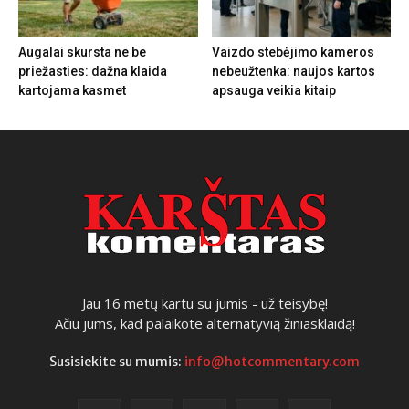
Augalai skursta ne be
Vaizdo stebėjimo kameros
priežasties: dažna klaida
nebeužtenka: naujos kartos
kartojama kasmet
apsauga veikia kitaip
Jau 16 metų kartu su jumis - už teisybę!
Ačiū jums, kad palaikote alternatyvią žiniasklaidą!
Susisiekite su mumis:
info@hotcommentary.com