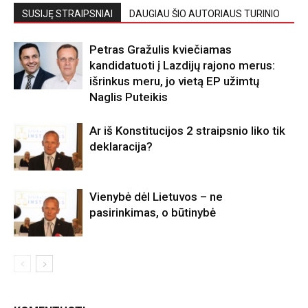
SUSIJĘ STRAIPSNIAI
DAUGIAU ŠIO AUTORIAUS TURINIO
Petras Gražulis kviečiamas
kandidatuoti į Lazdijų rajono merus:
išrinkus meru, jo vietą EP užimtų
Naglis Puteikis
Ar iš Konstitucijos 2 straipsnio liko tik
deklaracija?
Vienybė dėl Lietuvos – ne
pasirinkimas, o būtinybė