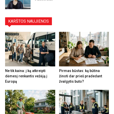
KARŠTOS NAUJIENOS
Ne tik kaina: į ką atkreipti
Pirmas būstas: ką būtina
dėmesį renkantis vežėją į
žinoti dar prieš pradedant
Europą
žvalgytis buto?