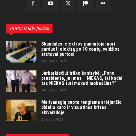
POPULIARŪS ĮRAŠAI
Skandalas: elektros gamintojai nori
parduoti elektrą po 10 centų, valdžios
atstovai purtosi
28 rugsėjo, 2022
Jurbarkiečiui trūko kantrybė: „Pone
prezidente, jei mes – NIEKAS, tai kodėl
tas NIEKAS turi mokėti mokesčius?“
24 rugsėjo, 2022
Maitvanagių puota rengiama artėjančio
didelio karo ir visuotinės krizės
akivaizdoje
21 kovo, 2023