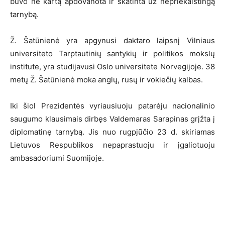
buvo ne kartą apdovanota ir skatinta už nepriekaištingą
tarnybą.
Ž. Šatūnienė yra apgynusi daktaro laipsnį Vilniaus
universiteto Tarptautinių santykių ir politikos mokslų
institute, yra studijavusi Oslo universitete Norvegijoje. 38
metų Ž. Šatūnienė moka anglų, rusų ir vokiečių kalbas.
Iki šiol Prezidentės vyriausiuoju patarėju nacionalinio
saugumo klausimais dirbęs Valdemaras Sarapinas grįžta į
diplomatinę tarnybą. Jis nuo rugpjūčio 23 d. skiriamas
Lietuvos Respublikos nepaprastuoju ir įgaliotuoju
ambasadoriumi Suomijoje.