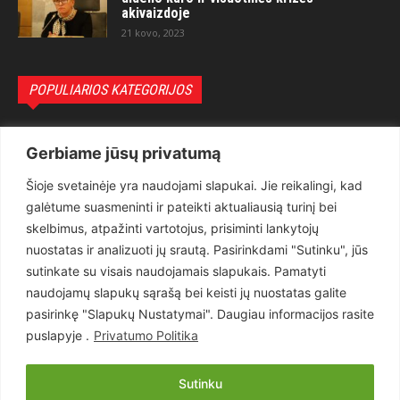
akivaizdoje
21 kovo, 2023
POPULIARIOS KATEGORIJOS
Politika
3281
Gerbiame jūsų privatumą
Nuomonės
2174
Šioje svetainėje yra naudojami slapukai. Jie reikalingi, kad
Teisėsauga
1497
galėtume suasmeninti ir pateikti aktualiausią turinį bei
Aktualu
1373
skelbimus, atpažinti vartotojus, prisiminti lankytojų
Lietuva
619
nuostatas ir analizuoti jų srautą. Pasirinkdami "Sutinku", jūs
sutinkate su visais naudojamais slapukais. Pamatyti
Pasaulis
560
naudojamų slapukų sąrašą bei keisti jų nuostatas galite
Статьи на русском
282
pasirinkę "Slapukų Nustatymai". Daugiau informacijos rasite
Articles in english
160
puslapyje .
Privatumo Politika
Muzika
116
Sutinku