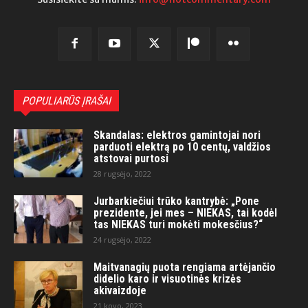
POPULIARŪS ĮRAŠAI
Skandalas: elektros gamintojai nori
parduoti elektrą po 10 centų, valdžios
atstovai purtosi
28 rugsėjo, 2022
Jurbarkiečiui trūko kantrybė: „Pone
prezidente, jei mes – NIEKAS, tai kodėl
tas NIEKAS turi mokėti mokesčius?“
24 rugsėjo, 2022
Maitvanagių puota rengiama artėjančio
didelio karo ir visuotinės krizės
akivaizdoje
21 kovo, 2023