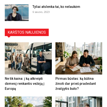
Tyliai atslenka tai, ko nelaukėm
6 sausio, 2023
KARŠTOS NAUJIENOS
Ne tik kaina: į ką atkreipti
Pirmas būstas: ką būtina
dėmesį renkantis vežėją į
žinoti dar prieš pradedant
Europą
žvalgytis buto?