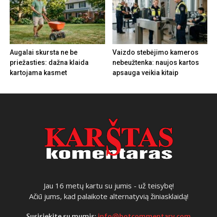
Augalai skursta ne be
Vaizdo stebėjimo kameros
priežasties: dažna klaida
nebeužtenka: naujos kartos
kartojama kasmet
apsauga veikia kitaip
Jau 16 metų kartu su jumis - už teisybę!
Ačiū jums, kad palaikote alternatyvią žiniasklaidą!
Susisiekite su mumis:
info@hotcommentary.com