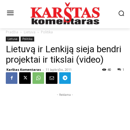
Pradžia
Lietuva
Politika
Lietuva
Politika
Lietuvą ir Lenkiją sieja bendri
projektai ir tikslai (video)
Karštas Komentaras
-
11 lapkričio, 2011
40
1
- Reklama -