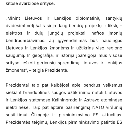
kitose svarbiose srityse.
„Minint Lietuvos ir Lenkijos diplomatinių santykių
dvidešimtmetį šalis sieja daug bendrų projektų ir tikslų –
elektros ir dujų jungčių projektai, naftos įmonių
bendradarbiavimas. Jų įgyvendinimas bus naudingas
Lietuvos ir Lenkijos žmonėms ir užtikrins viso regiono
saugumą. Ir geografija, ir istorija įpareigoja mus visose
srityse ieškoti geriausių sprendimų Lietuvos ir Lenkijos
žmonėms”, – teigia Prezidentė.
Prezidentai taip pat kalbėjosi apie bendrus veiksmus
siekiant branduolinės saugos užtikrinimo netoli Lietuvos
ir Lenkijos statomose Kaliningrado ir Astravo atominėse
elektrinėse. Taip pat aptarė pasirengimą NATO viršūnių
susitikimui Čikagoje ir pirmininkavimo ES aktualijas.
Prezidentės teigimu, Lenkijos pirmininkavimo patirtis ES