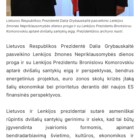
Lietuvos Respublikos Prezidentė Dalia Grybauskaitė pasveikino Lenkijos
žmones Nepriklausomybės dienos proga ir su Lenkijos Prezidentu Bronislovu
Komorovskiu aptarė dvišalių santykių eigą. Prezidentūros archyvo nuotr.
Lietuvos Respublikos Prezidentė Dalia Grybauskaitė
pasveikino Lenkijos žmones Nepriklausomybės dienos
proga ir su Lenkijos Prezidentu Bronislovu Komorovskiu
aptarė dvišalių santykių eigą ir perspektyvas, bendrus
energetinius projektus, euro zonos skolų krizės įtaką
šalių ekonomikai bei prioritetus derantis dėl naujos ES
finansinės perspektyvos.
Lietuvos ir Lenkijos prezidentai sutarė asmeniškai
rūpintis dvišalių santykių gerinimu ir sieks, kad tai būtų
įgyvendinta įvairiomis formomis, apimant
bendradarbiavimą švietimo, kultūros, ekonomikos ir