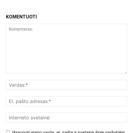
KOMENTUOTI
Išsaugoti mano vardą, el. paštą ir svetainę šioje naršyklėje