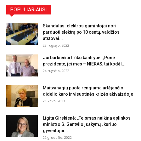
POPULIARIAUSI
Skandalas: elektros gamintojai nori
parduoti elektrą po 10 centų, valdžios
atstovai...
28 rugsėjo, 2022
Jurbarkiečiui trūko kantrybė: „Pone
prezidente, jei mes – NIEKAS, tai kodėl...
24 rugsėjo, 2022
Maitvanagių puota rengiama artėjančio
didelio karo ir visuotinės krizės akivaizdoje
21 kovo, 2023
Ligita Girskienė: „Teismas naikina aplinkos
ministro S. Gentvilo įsakymą, kuriuo
gyventojai...
22 gruodžio, 2022