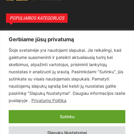
POPULIARIOS KATEGORIJOS
Politika
3281
Gerbiame jūsų privatumą
Nuomonės
2174
Šioje svetainėje yra naudojami slapukai. Jie reikalingi, kad
Teisėsauga
1497
galėtume suasmeninti ir pateikti aktualiausią turinį bei
Aktualu
1373
skelbimus, atpažinti vartotojus, prisiminti lankytojų
Lietuva
619
nuostatas ir analizuoti jų srautą. Pasirinkdami "Sutinku", jūs
sutinkate su visais naudojamais slapukais. Pamatyti
Pasaulis
560
naudojamų slapukų sąrašą bei keisti jų nuostatas galite
Статьи на русском
282
pasirinkę "Slapukų Nustatymai". Daugiau informacijos rasite
Articles in english
160
puslapyje .
Privatumo Politika
Muzika
116
Sutinku
Copyright © 2026 UAB „Goruva“. Visos teisės saugomos.
Slapukų Nustatymai