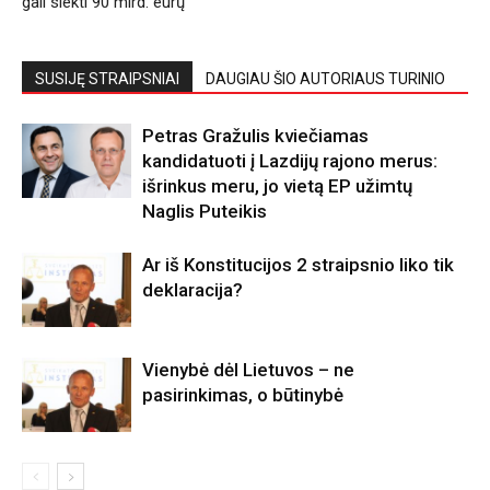
gali siekti 90 mlrd. eurų
SUSIJĘ STRAIPSNIAI
DAUGIAU ŠIO AUTORIAUS TURINIO
Petras Gražulis kviečiamas
kandidatuoti į Lazdijų rajono merus:
išrinkus meru, jo vietą EP užimtų
Naglis Puteikis
Ar iš Konstitucijos 2 straipsnio liko tik
deklaracija?
Vienybė dėl Lietuvos – ne
pasirinkimas, o būtinybė