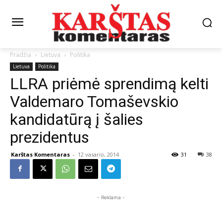
Pradžia
Lietuva
Politika
Lietuva
Politika
LLRA priėmė sprendimą kelti
Valdemaro Tomaševskio
kandidatūrą į šalies
prezidentus
Karštas Komentaras
-
12 vasario, 2014
31
38
- Reklama -