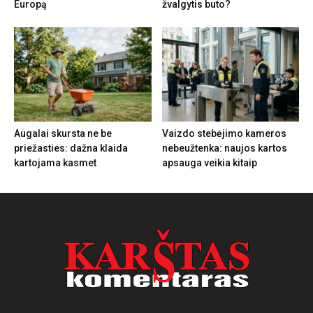
Europą
žvalgytis buto?
Augalai skursta ne be
Vaizdo stebėjimo kameros
priežasties: dažna klaida
nebeužtenka: naujos kartos
kartojama kasmet
apsauga veikia kitaip