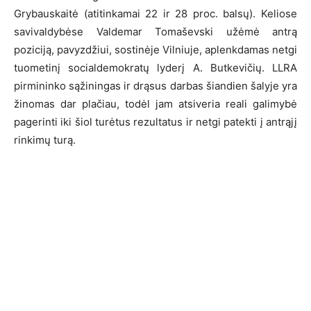
Grybauskaitė (atitinkamai 22 ir 28 proc. balsų). Keliose
savivaldybėse Valdemar Tomaševski užėmė antrą
poziciją, pavyzdžiui, sostinėje Vilniuje, aplenkdamas netgi
tuometinį socialdemokratų lyderį A. Butkevičių. LLRA
pirmininko sąžiningas ir drąsus darbas šiandien šalyje yra
žinomas dar plačiau, todėl jam atsiveria reali galimybė
pagerinti iki šiol turėtus rezultatus ir netgi patekti į antrąjį
rinkimų turą.