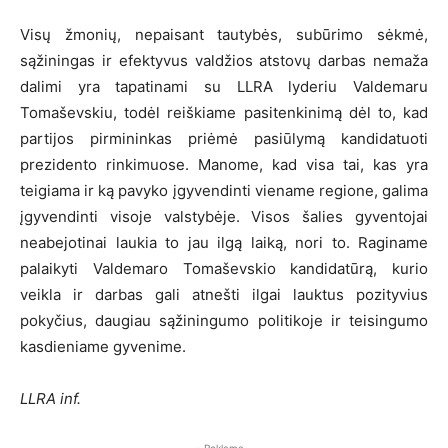
Visų žmonių, nepaisant tautybės, subūrimo sėkmė,
sąžiningas ir efektyvus valdžios atstovų darbas nemaža
dalimi yra tapatinami su LLRA lyderiu Valdemaru
Tomaševskiu, todėl reiškiame pasitenkinimą dėl to, kad
partijos pirmininkas priėmė pasiūlymą kandidatuoti
prezidento rinkimuose. Manome, kad visa tai, kas yra
teigiama ir ką pavyko įgyvendinti viename regione, galima
įgyvendinti visoje valstybėje. Visos šalies gyventojai
neabejotinai laukia to jau ilgą laiką, nori to. Raginame
palaikyti Valdemaro Tomaševskio kandidatūrą, kurio
veikla ir darbas gali atnešti ilgai lauktus pozityvius
pokyčius, daugiau sąžiningumo politikoje ir teisingumo
kasdieniame gyvenime.
LLRA inf.
- Reklama -