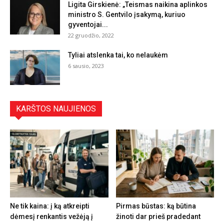
Ligita Girskienė: „Teismas naikina aplinkos
ministro S. Gentvilo įsakymą, kuriuo
gyventojai...
22 gruodžio, 2022
Tyliai atslenka tai, ko nelaukėm
6 sausio, 2023
KARŠTOS NAUJIENOS
Ne tik kaina: į ką atkreipti
Pirmas būstas: ką būtina
dėmesį renkantis vežėją į
žinoti dar prieš pradedant