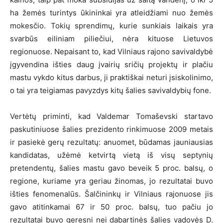
ha žemės turintys ūkininkai yra atleidžiami nuo žemės
mokesčio. Tokių sprendimų, kurie sunkiais laikais yra
svarbūs eiliniam piliečiui, nėra kituose Lietuvos
regionuose. Nepaisant to, kad Vilniaus rajono savivaldybė
įgyvendina išties daug įvairių sričių projektų ir plačiu
mastu vykdo kitus darbus, ji praktiškai neturi įsiskolinimo,
o tai yra teigiamas pavyzdys kitų šalies savivaldybių fone.
Vertėtų priminti, kad Valdemar Tomaševski startavo
paskutiniuose šalies prezidento rinkimuose 2009 metais
ir pasiekė gerų rezultatų: anuomet, būdamas jauniausias
kandidatas, užėmė ketvirtą vietą iš visų septynių
pretendentų, šalies mastu gavo beveik 5 proc. balsų, o
regione, kuriame yra geriau žinomas, jo rezultatai buvo
išties fenomenalūs. Šalčininkų ir Vilniaus rajonuose jis
gavo atitinkamai 67 ir 50 proc. balsų, tuo pačiu jo
rezultatai buvo geresni nei dabartinės šalies vadovės D.