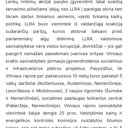
Lenkų rinkimų akcijai pavyko įgyvendinti labai svarbią
tarnavimo piliečiams idėją, nes LLRA į pareigas skiria tam
tikram darbui tinkamus asmenis, vykdo tinkamą kadrų
politiką. LLRA buvo vienintelė iš valdančiąją koaliciją
sudarančių partijų, kurios atstovai balsavo prieš
parlamentarų algų didinimą. LLRA valdomose
savivaldybėse nėra vietos korupcijai, atvirkščiai – jos gali
pasigirti nemažais pasiekimais įvairiose srityse. Vilniaus
krašto savivaldybės pirmauja įgyvendindamos socialinius
ir infrastruktūros plėtros projektus. Pavyzdžiui, tik
Vilniaus rajone per pastaruosius 10 metų buvo pastatyti 5
vaikų darželiai (Avižieniuose, Rudaminoje, Nemenčinėje,
Lavoriškese ir Mickūnuose), 2 naujos ligoninės (Šumske
ir Nemenčinėje), socialines paslaugas teikiantys centrai
(Paberžėje, Nemenčinėje). Vilniaus rajono savivaldybė
vienintelė šalyje dengia 25 proc. Valstybinės kainų ir
energetikos kontrolės komisijos nustatytos šilumos
kainos, taip pat moka subsidijas už šaltą vandenį, o iki 5