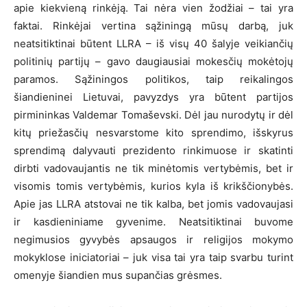
apie kiekvieną rinkėją. Tai nėra vien žodžiai – tai yra
faktai. Rinkėjai vertina sąžiningą mūsų darbą, juk
neatsitiktinai būtent LLRA – iš visų 40 šalyje veikiančių
politinių partijų – gavo daugiausiai mokesčių mokėtojų
paramos. Sąžiningos politikos, taip reikalingos
šiandieninei Lietuvai, pavyzdys yra būtent partijos
pirmininkas Valdemar Tomaševski. Dėl jau nurodytų ir dėl
kitų priežasčių nesvarstome kito sprendimo, išskyrus
sprendimą dalyvauti prezidento rinkimuose ir skatinti
dirbti vadovaujantis ne tik minėtomis vertybėmis, bet ir
visomis tomis vertybėmis, kurios kyla iš krikščionybės.
Apie jas LLRA atstovai ne tik kalba, bet jomis vadovaujasi
ir kasdieniniame gyvenime. Neatsitiktinai buvome
negimusios gyvybės apsaugos ir religijos mokymo
mokyklose iniciatoriai – juk visa tai yra taip svarbu turint
omenyje šiandien mus supančias grėsmes.