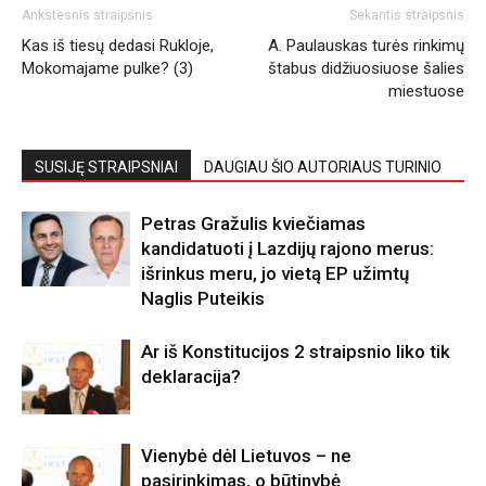
Ankstesnis straipsnis
Sekantis straipsnis
Kas iš tiesų dedasi Rukloje,
A. Paulauskas turės rinkimų
Mokomajame pulke? (3)
štabus didžiuosiuose šalies
miestuose
SUSIJĘ STRAIPSNIAI
DAUGIAU ŠIO AUTORIAUS TURINIO
Petras Gražulis kviečiamas
kandidatuoti į Lazdijų rajono merus:
išrinkus meru, jo vietą EP užimtų
Naglis Puteikis
Ar iš Konstitucijos 2 straipsnio liko tik
deklaracija?
Vienybė dėl Lietuvos – ne
pasirinkimas, o būtinybė