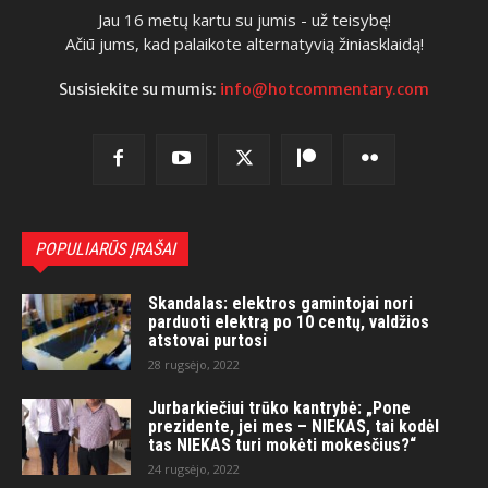
Jau 16 metų kartu su jumis - už teisybę!
Ačiū jums, kad palaikote alternatyvią žiniasklaidą!
Susisiekite su mumis:
info@hotcommentary.com
POPULIARŪS ĮRAŠAI
Skandalas: elektros gamintojai nori
parduoti elektrą po 10 centų, valdžios
atstovai purtosi
28 rugsėjo, 2022
Jurbarkiečiui trūko kantrybė: „Pone
prezidente, jei mes – NIEKAS, tai kodėl
tas NIEKAS turi mokėti mokesčius?“
24 rugsėjo, 2022