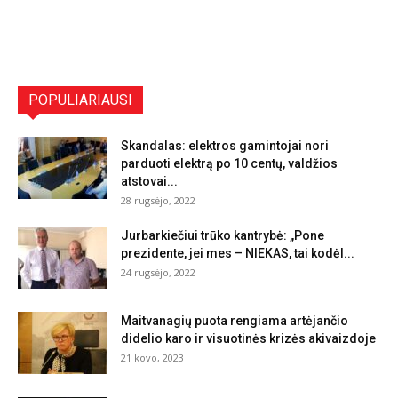
POPULIARIAUSI
Skandalas: elektros gamintojai nori
parduoti elektrą po 10 centų, valdžios
atstovai...
28 rugsėjo, 2022
Jurbarkiečiui trūko kantrybė: „Pone
prezidente, jei mes – NIEKAS, tai kodėl...
24 rugsėjo, 2022
Maitvanagių puota rengiama artėjančio
didelio karo ir visuotinės krizės akivaizdoje
21 kovo, 2023