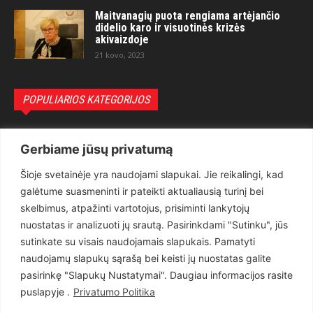
Maitvanagių puota rengiama artėjančio
didelio karo ir visuotinės krizės
akivaizdoje
21 kovo, 2023
POPULIARIOS KATEGORIJOS
Politika
3281
Gerbiame jūsų privatumą
Nuomonės
2174
Šioje svetainėje yra naudojami slapukai. Jie reikalingi, kad
Teisėsauga
1497
galėtume suasmeninti ir pateikti aktualiausią turinį bei
Aktualu
1373
skelbimus, atpažinti vartotojus, prisiminti lankytojų
Lietuva
619
nuostatas ir analizuoti jų srautą. Pasirinkdami "Sutinku", jūs
sutinkate su visais naudojamais slapukais. Pamatyti
Pasaulis
560
naudojamų slapukų sąrašą bei keisti jų nuostatas galite
Статьи на русском
282
pasirinkę "Slapukų Nustatymai". Daugiau informacijos rasite
Articles in english
160
puslapyje .
Privatumo Politika
Muzika
116