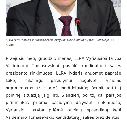
LLRA pirmininkas V.Tomaševskis aktyviai siekia dvikalbystės Lietuvoje. KK
nuotr.
Praėjusių metų gruodžio mėnesį LLRA Vyriausioji taryba
Valdemarui Tomaševskiui pasiūlė kandidatuoti šalies
prezidento rinkimuose. LLRA lyderis anuomet paprašė
laiko, reikalingo pasiūlymui apgalvoti, visiems
argumentams už ir prieš kandidatavimą išanalizuoti ir į
politinę situaciją įsigilinti. Šiandien, po to, kai partijos
pirmininkas priėmė pasiūlymą dalyvauti rinkimuose,
Vyriausioji taryba priėmė oficialų sprendimą kelti
Valdemaro Tomaševskio kandidatūrą į šalies prezidentus.