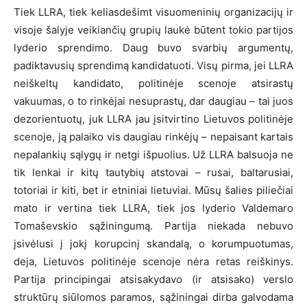
Tiek LLRA, tiek keliasdešimt visuomeninių organizacijų ir
visoje šalyje veikiančių grupių laukė būtent tokio partijos
lyderio sprendimo. Daug buvo svarbių argumentų,
padiktavusių sprendimą kandidatuoti. Visų pirma, jei LLRA
neiškeltų kandidato, politinėje scenoje atsirastų
vakuumas, o to rinkėjai nesuprastų, dar daugiau – tai juos
dezorientuotų, juk LLRA jau įsitvirtino Lietuvos politinėje
scenoje, ją palaiko vis daugiau rinkėjų – nepaisant kartais
nepalankių sąlygų ir netgi išpuolius. Už LLRA balsuoja ne
tik lenkai ir kitų tautybių atstovai – rusai, baltarusiai,
totoriai ir kiti, bet ir etniniai lietuviai. Mūsų šalies piliečiai
mato ir vertina tiek LLRA, tiek jos lyderio Valdemaro
Tomaševskio sąžiningumą. Partija niekada nebuvo
įsivėlusi į jokį korupcinį skandalą, o korumpuotumas,
deja, Lietuvos politinėje scenoje nėra retas reiškinys.
Partija principingai atsisakydavo (ir atsisako) verslo
struktūrų siūlomos paramos, sąžiningai dirba galvodama