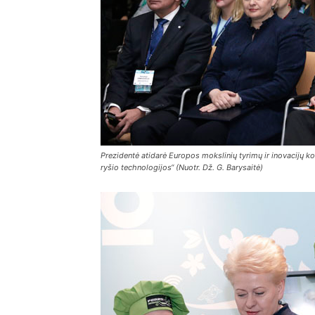
Prezidentė atidarė Europos mokslinių tyrimų ir inovacijų ko
ryšio technologijos“ (Nuotr. Dž. G. Barysaitė)