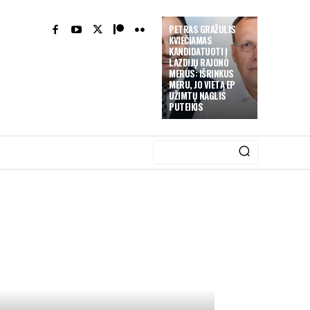
PETRAS GRAŽULIS
KVIEČIAMAS
KANDIDATUOTI Į
LAZDIJŲ RAJONO
MERUS: IŠRINKUS
MERU, JO VIETĄ EP
UŽIMTŲ NAGLIS
PUTEIKIS