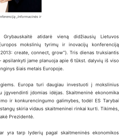
nferenciją „Informacinės ir
 Grybauskaitė atidarė vieną didžiausių Lietuvos
uropos mokslinių tyrimų ir inovacijų konferenciją
 2013: create, connect, grow”). Tris dienas truksiantis
apsilankyti jame planuoja apie 6 tūkst. dalyvių iš viso
enginys šiais metais Europoje.
ingiems. Europa turi daugiau investuoti į mokslinius
au įgyvendinti įdomias idėjas. Skaitmeninė ekonomika
ūrimo ir konkurencingumo galimybes, todėl ES Tarybai
tangų skiria vidaus skaitmeninei rinkai kurti. Tikimės,
 sakė Prezidentė.
ar yra tarp lyderių pagal skaitmeninės ekonomikos