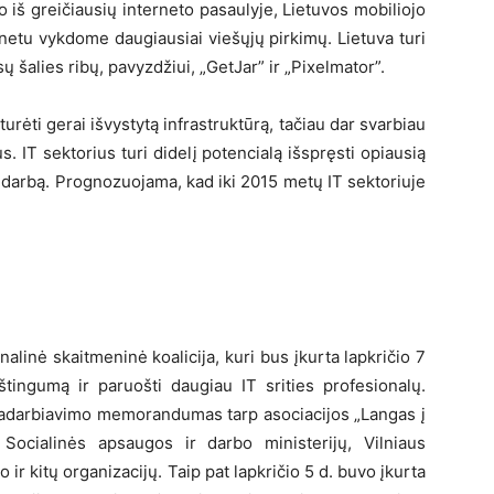
 iš greičiausių interneto pasaulyje, Lietuvos mobiliojo
rnetu vykdome daugiausiai viešųjų pirkimų. Lietuva turi
šalies ribų, pavyzdžiui, „GetJar” ir „Pixelmator”.
urėti gerai išvystytą infrastruktūrą, tačiau dar svarbiau
s. IT sektorius turi didelį potencialą išspręsti opiausią
darbą. Prognozuojama, kad iki 2015 metų IT sektoriuje
nalinė skaitmeninė koalicija, kuri bus įkurta lapkričio 7
aštingumą ir paruošti daugiau IT srities profesionalų.
dradarbiavimo memorandumas tarp asociacijos „Langas į
, Socialinės apsaugos ir darbo ministerijų, Vilniaus
 ir kitų organizacijų. Taip pat lapkričio 5 d. buvo įkurta