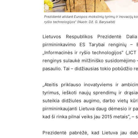
Prezidentė atidarė Europos mokslinių tyrimų ir inovacijų ko
ryšio technologijos“ (Nuotr. Dž. G. Barysaitė)
Lietuvos Respublikos Prezidentė Dalia
pirmininkavimo ES Tarybai renginių – E
„Informacinės ir ryšio technologijos” („ICT
renginys sulaukė milžiniško susidomėjimo – 
pasaulio. Tai – didžiausias tokio pobūdžio r
„Ateitis priklauso inovatyviems ir ambic
tyrimus, ieškoti naujų sprendimų ir drąsi
suteikia didžiules augimo, darbo vietų k
pirmininkaujanti Lietuva daug dėmesio ir pas
kad ši rinka pilnai veiks jau 2015 metais”, –
Prezidentė pabrėžė, kad Lietuva jau dab