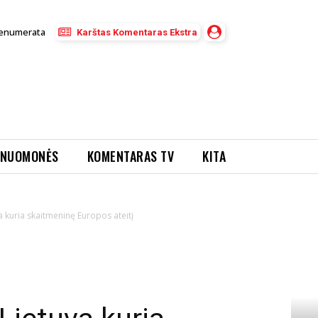
enumerata
Karštas Komentaras Ekstra
NUOMONĖS
KOMENTARAS TV
KITA
a kuria skaitmeninę Europos ateitį