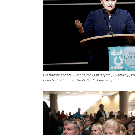
Prezidentė atidarė Europos mokslinių tyrimų ir inovacijų ko
ryšio technologijos“ (Nuotr. Dž. G. Barysaitė)