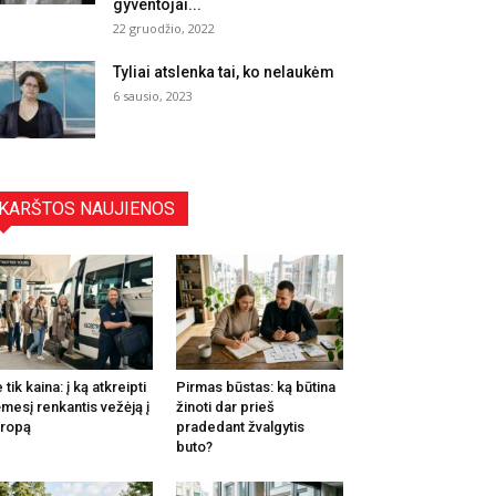
gyventojai...
22 gruodžio, 2022
Tyliai atslenka tai, ko nelaukėm
6 sausio, 2023
KARŠTOS NAUJIENOS
 tik kaina: į ką atkreipti
Pirmas būstas: ką būtina
mesį renkantis vežėją į
žinoti dar prieš
ropą
pradedant žvalgytis
buto?