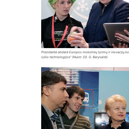
Prezidentė atidarė Europos mokslinių tyrimų ir inovacijų ko
ryšio technologijos“ (Nuotr. Dž. G. Barysaitė)