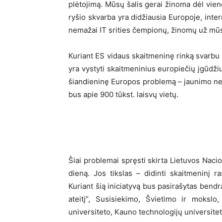
plėtojimą. Mūsų šalis gerai žinoma dėl vieno
ryšio skvarba yra didžiausia Europoje, inte
nemažai IT srities čempionų, žinomų už mūsų 
Kuriant ES vidaus skaitmeninę rinką svarbu t
yra vystyti skaitmeninius europiečių įgūdžiu
šiandieninę Europos problemą – jaunimo ne
bus apie 900 tūkst. laisvų vietų.
Šiai problemai spręsti skirta Lietuvos Nacio
dieną. Jos tikslas – didinti skaitmeninį r
Kuriant šią iniciatyvą bus pasirašytas ben
ateitį”, Susisiekimo, Švietimo ir mokslo
universiteto, Kauno technologijų universiteto