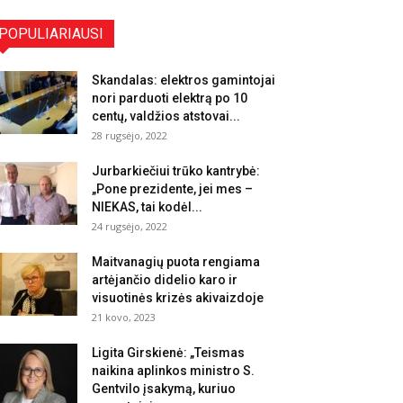
POPULIARIAUSI
Skandalas: elektros gamintojai
nori parduoti elektrą po 10
centų, valdžios atstovai...
28 rugsėjo, 2022
Jurbarkiečiui trūko kantrybė:
„Pone prezidente, jei mes –
NIEKAS, tai kodėl...
24 rugsėjo, 2022
Maitvanagių puota rengiama
artėjančio didelio karo ir
visuotinės krizės akivaizdoje
21 kovo, 2023
Ligita Girskienė: „Teismas
naikina aplinkos ministro S.
Gentvilo įsakymą, kuriuo