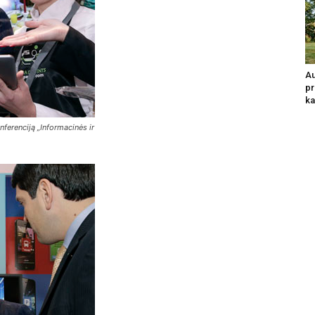
Au
pr
ka
nferenciją „Informacinės ir