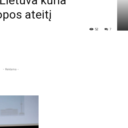
Lietuva kuria
pos ateitį
52
7
- Reklama -