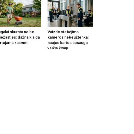
galai skursta ne be
Vaizdo stebėjimo
iežasties: dažna klaida
kameros nebeužtenka:
rtojama kasmet
naujos kartos apsauga
veikia kitaip