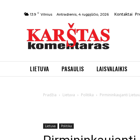
C
Kontaktai
Pr
Antradienis, 4 rugpjūčio, 2026
13.9
Vilnius
LIETUVA
PASAULIS
LAISVALAIKIS
Pradžia
Lietuva
Politika
Pirmininkaujanti Lietuv
Lietuva
Politika