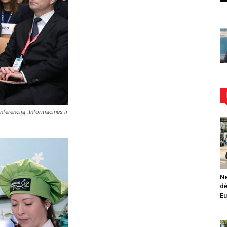
nferenciją „Informacinės ir
Ne
dė
Eu