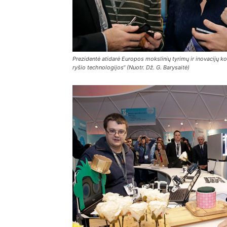
Prezidentė atidarė Europos mokslinių tyrimų ir inovacijų ko
ryšio technologijos“ (Nuotr. Dž. G. Barysaitė)