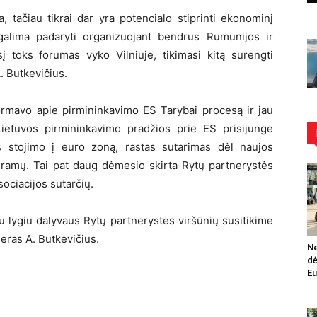
a, tačiau tikrai dar yra potencialo stiprinti ekonominį
galima padaryti organizuojant bendrus Rumunijos ir
toks forumas vyko Vilniuje, tikimasi kitą surengti
. Butkevičius.
ormavo apie pirmininkavimo ES Tarybai procesą ir jau
 Lietuvos pirmininkavimo pradžios prie ES prisijungė
os stojimo į euro zoną, rastas sutarimas dėl naujos
ramų. Tai pat daug dėmesio skirta Rytų partnerystės
ociacijos sutarčių.
u lygiu dalyvaus Rytų partnerystės viršūnių susitikime
jeras A. Butkevičius.
Ne
dė
Eu