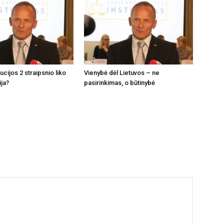
tucijos 2 straipsnio liko
Vienybė dėl Lietuvos – ne
ija?
pasirinkimas, o būtinybė