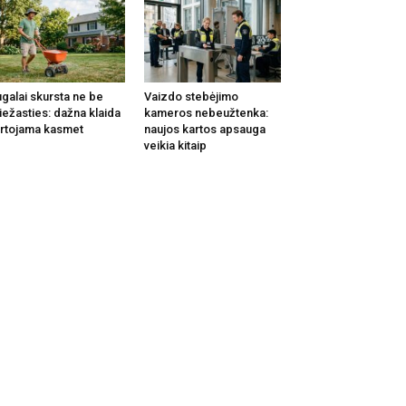
galai skursta ne be
Vaizdo stebėjimo
iežasties: dažna klaida
kameros nebeužtenka:
rtojama kasmet
naujos kartos apsauga
veikia kitaip