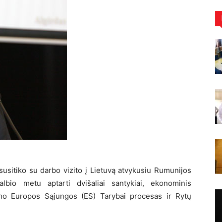
susitiko su darbo vizito į Lietuvą atvykusiu Rumunijos
lbio metu aptarti dvišaliai santykiai, ekonominis
imo Europos Sąjungos (ES) Tarybai procesas ir Rytų