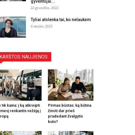
gyventojai...
22 gruodžio, 2022
Tyliai atslenka tai, ko nelaukėm
6 sausio, 2023
KARŠTOS NAUJIENOS
 tik kaina: į ką atkreipti
Pirmas būstas: ką būtina
mesį renkantis vežėją į
žinoti dar prieš
ropą
pradedant žvalgytis
buto?