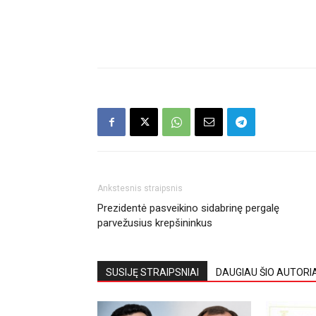
Ankstesnis straipsnis
Prezidentė pasveikino sidabrinę pergalę
parvežusius krepšininkus
SUSIJĘ STRAIPSNIAI
DAUGIAU ŠIO AUTORI