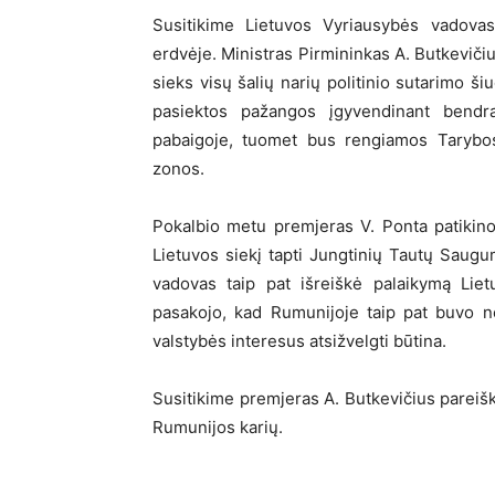
Susitikime Lietuvos Vyriausybės vadova
erdvėje. Ministras Pirmininkas A. Butkevičiu
sieks visų šalių narių politinio sutarimo 
pasiektos pažangos įgyvendinant bendr
pabaigoje, tuomet bus rengiamos Tarybo
zonos.
Pokalbio metu premjeras V. Ponta patikino 
Lietuvos siekį tapti Jungtinių Tautų Sau
vadovas taip pat išreiškė palaikymą Liet
pasakojo, kad Rumunijoje taip pat buvo n
valstybės interesus atsižvelgti būtina.
Susitikime premjeras A. Butkevičius pareiš
Rumunijos karių.