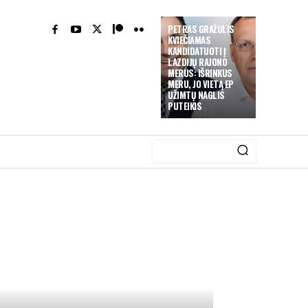
PETRAS GRAŽULIS
KVIEČIAMAS
KANDIDATUOTI Į
LAZDIJŲ RAJONO
MERUS: IŠRINKUS
MERU, JO VIETĄ EP
UŽIMTŲ NAGLIS
PUTEIKIS