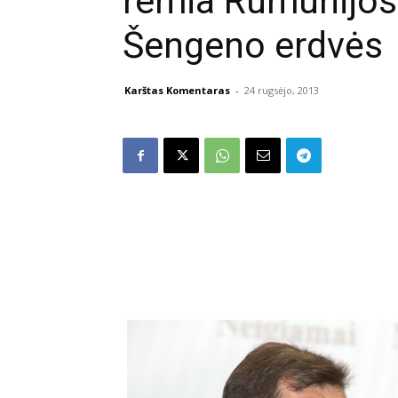
remia Rumunijos s
Šengeno erdvės
Karštas Komentaras
-
24 rugsėjo, 2013