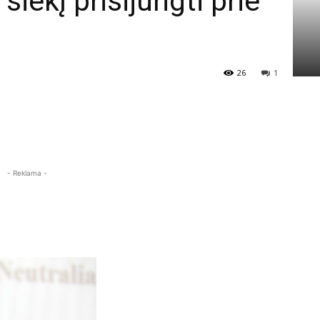
iekį prisijungti prie
26
1
- Reklama -