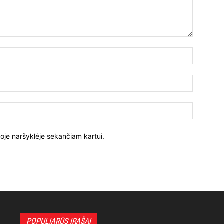
ioje naršyklėje sekančiam kartui.
POPULIARŪS ĮRAŠAI