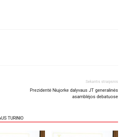
Sekantis straipsnis
Prezidentė Niujorke dalyvaus JT generalinės
asamblėjos debatuose
AUS TURINIO