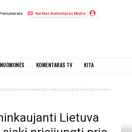
Prenumerata
Karštas Komentaras Ekstra
NUOMONĖS
KOMENTARAS TV
KITA
janti Lietuva remia Rumunijos siekį prisijungti prie Šengeno erdvės
ninkaujanti Lietuva