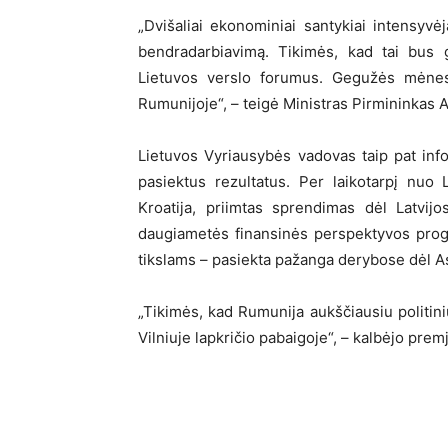
„Dvišaliai ekonominiai santykiai intensyvėj
bendradarbiavimą. Tikimės, kad tai bus 
Lietuvos verslo forumus. Gegužės mėnesį 
Rumunijoje“, – teigė Ministras Pirmininkas A
Lietuvos Vyriausybės vadovas taip pat inf
pasiektus rezultatus. Per laikotarpį nuo
Kroatija, priimtas sprendimas dėl Latvij
daugiametės finansinės perspektyvos prog
tikslams – pasiekta pažanga derybose dėl As
„Tikimės, kad Rumunija aukščiausiu politini
Vilniuje lapkričio pabaigoje“, – kalbėjo prem