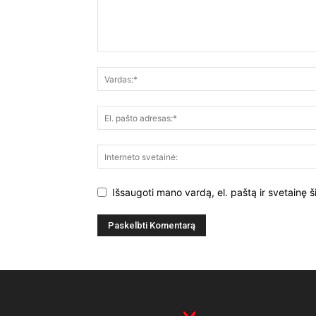
Išsaugoti mano vardą, el. paštą ir svetainę š