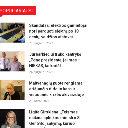
POPULIARIAUSI
Skandalas: elektros gamintojai
nori parduoti elektrą po 10
centų, valdžios atstovai...
28 rugsėjo, 2022
Jurbarkiečiui trūko kantrybė:
„Pone prezidente, jei mes –
NIEKAS, tai kodėl...
24 rugsėjo, 2022
Maitvanagių puota rengiama
artėjančio didelio karo ir
visuotinės krizės akivaizdoje
21 kovo, 2023
Ligita Girskienė: „Teismas
naikina aplinkos ministro S.
Gentvilo įsakymą, kuriuo