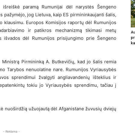
s išreiškė paramą Rumunijai dėl narystės Šengeno
s pažymėjo, jog Lietuva, kaip ES pirmininkaujanti šalis,
šiuo klausimu. Europos Komisijos raportų dėl Rumunijos
adarbiavimo ir patikros mechanizmą tikimasi metų
Au
s išvados dėl Rumunijos prisijungimo prie Šengeno
pr
ka
Ministrą Pirmininką A. Butkevičių, kad jo šalis remia
gumo Tarybos nenuolatine nare. Rumunijos Vyriausybės
uvos sprendimui žvalgyti angliavandenių išteklius ir
epatenkintų tokiu jo Vyriausybės sprendimu, tačiau į
kė nuoširdžią užuojautą dėl Afganistane žuvusių dviejų
- Reklama -