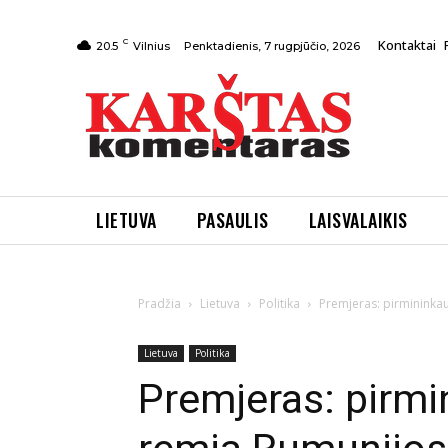
C
Kontaktai
Penktadienis, 7 rugpjūčio, 2026
20.5
Vilnius
LIETUVA
PASAULIS
LAISVALAIKIS
Pradžia
Lietuva
Politika
Premjeras: pirmininkau
Lietuva
Politika
Premjeras: pirmi