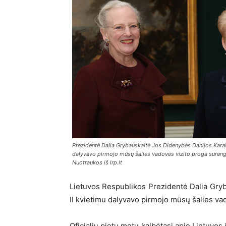
Prezidentė Dalia Grybauskaitė Jos Didenybės Danijos Karal
dalyvavo pirmojo mūsų šalies vadovės vizito proga surengt
Nuotraukos iš lrp.lt
Lietuvos Respublikos Prezidentė Dalia Gry
II kvietimu dalyvavo pirmojo mūsų šalies va
Oficialių pietų metu kalbėtasi apie Lietuvos i