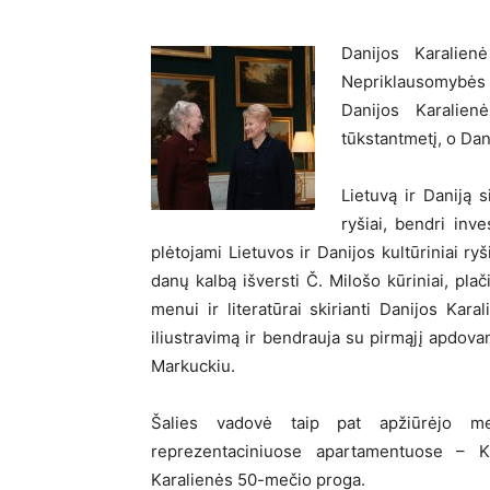
Danijos Karalien
Nepriklausomybės
Danijos Karalie
tūkstantmetį, o Dan
Lietuvą ir Daniją s
ryšiai, bendri inve
plėtojami Lietuvos ir Danijos kultūriniai ryš
danų kalbą išversti Č. Milošo kūriniai, plač
menui ir literatūrai skirianti Danijos Ka
iliustravimą ir bendrauja su pirmąjį apdov
Markuckiu.
Šalies vadovė taip pat apžiūrėjo me
reprezentaciniuose apartamentuose – K
Karalienės 50-mečio proga.