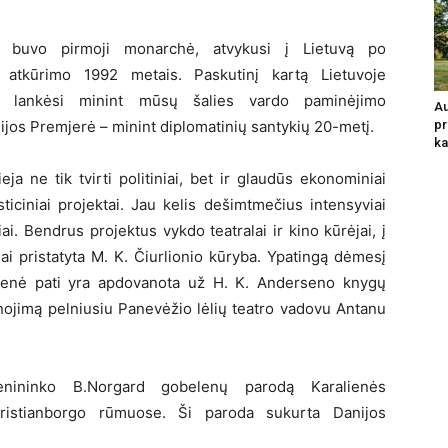
ė buvo pirmoji monarchė, atvykusi į Lietuvą po
 atkūrimo 1992 metais. Paskutinį kartą Lietuvoje
nė lankėsi minint mūsų šalies vardo paminėjimo
Au
ijos Premjerė – minint diplomatinių santykių 20-metį.
pr
ka
ieja ne tik tvirti politiniai, bet ir glaudūs ekonominiai
sticiniai projektai. Jau kelis dešimtmečius intensyviai
iai. Bendrus projektus vykdo teatralai ir kino kūrėjai, į
iai pristatyta M. K. Čiurlionio kūryba. Ypatingą dėmesį
ralienė pati yra apdovanota už H. K. Anderseno knygų
anojimą pelniusiu Panevėžio lėlių teatro vadovu Antanu
nininko B.Norgard gobelenų parodą Karalienės
ristianborgo rūmuose. Ši paroda sukurta Danijos