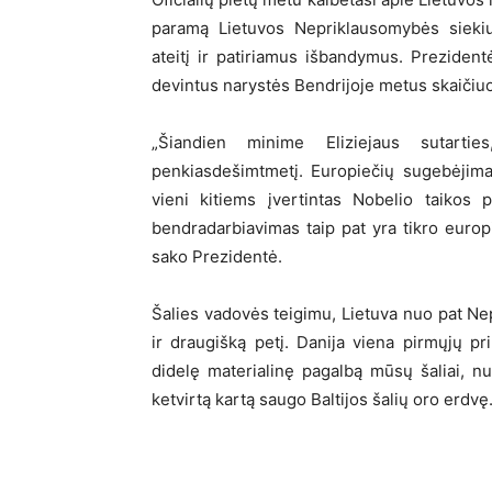
paramą Lietuvos Nepriklausomybės siekiu
ateitį ir patiriamus išbandymus. Preziden
devintus narystės Bendrijoje metus skaičiuoj
„Šiandien minime Eliziejaus sutartie
penkiasdešimtmetį. Europiečių sugebėjima
vieni kitiems įvertintas Nobelio taikos
bendradarbiavimas taip pat yra tikro europ
sako Prezidentė.
Šalies vadovės teigimu, Lietuva nuo pat N
ir draugišką petį. Danija viena pirmųjų p
didelę materialinę pagalbą mūsų šaliai, nu
ketvirtą kartą saugo Baltijos šalių oro erdvę