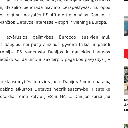
i, dvišalio bendradarbiavimo perspektyvas, Europos
tės teigimu, narystės ES 40-metį mininčios Danijos ir
ančios Lietuvos interesas – stipri ir vieninga Europa.
s, atvėrusios galimybes Europos susivienijimui,
s daugiau nei pusę amžiaus gyventi taikiai ir padėti
 premija. ES senbuvės Danijos ir naujokės Lietuvos
ietiško solidarumo ir savitarpio pagalbos pavyzdys”, –
epriklausomybės pradžios jautė Danijos žmonių paramą
ripažino atkurtos Lietuvos nepriklausomybę ir suteikė
osekliai rėmė kelyje į ES ir NATO. Danijos kariai jau
Ne
.
dė
Eu