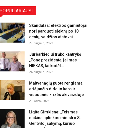
POPULIARIAUSI
Skandalas: elektros gamintojai
nori parduoti elektrą po 10
centų, valdžios atstovai...
28 rugsėjo, 2022
Jurbarkiečiui trūko kantrybė:
„Pone prezidente, jei mes –
NIEKAS, tai kodėl...
24 rugsėjo, 2022
Maitvanagių puota rengiama
artėjančio didelio karo ir
visuotinės krizės akivaizdoje
21 kovo, 2023
Ligita Girskienė: „Teismas
naikina aplinkos ministro S.
Gentvilo įsakymą, kuriuo