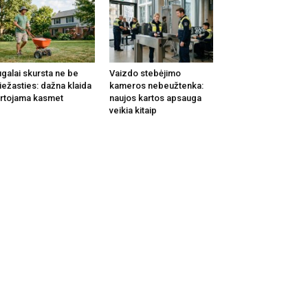
galai skursta ne be
Vaizdo stebėjimo
iežasties: dažna klaida
kameros nebeužtenka:
rtojama kasmet
naujos kartos apsauga
veikia kitaip