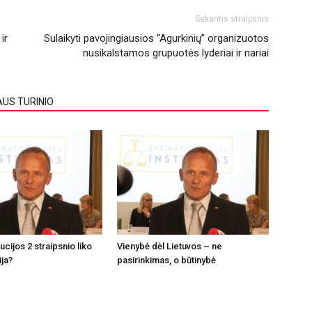
Sekantis straipsnis
ir
Sulaikyti pavojingiausios “Agurkinių” organizuotos
nusikalstamos grupuotės lyderiai ir nariai
AUS TURINIO
tucijos 2 straipsnio liko
Vienybė dėl Lietuvos – ne
ija?
pasirinkimas, o būtinybė