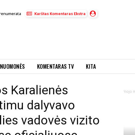
renumerata
Karštas Komentaras Ekstra
NUOMONĖS
KOMENTARAS TV
KITA
bauskaitė Jos
s Karalienės
itė Jos Didenybės Danijos Karalienės Margrethe II kvietimu dalyvavo pirmojo m
etimu dalyvavo
ies vadovės vizito