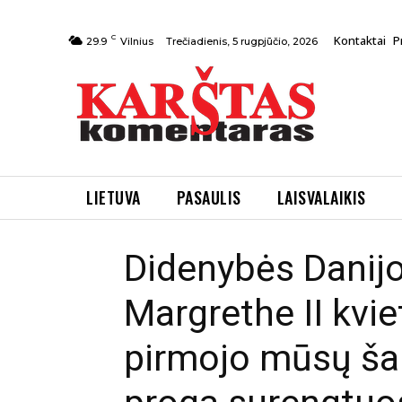
C
Kontaktai
P
Trečiadienis, 5 rugpjūčio, 2026
29.9
Vilnius
Lietuva
Politika
LIETUVA
PASAULIS
LAISVALAIKIS
Prezidentė D.Gry
Didenybės Danijo
Pradžia
Lietuva
Politika
Prezidentė D.Grybauska
Margrethe II kvi
pirmojo mūsų šal