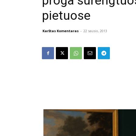
proga surengtuos
pietuose
Karštas Komentaras
-
22 sausio, 2013