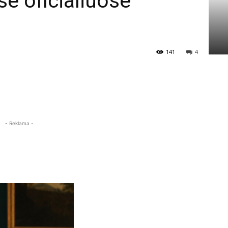
e oficialiuose
141
4
- Reklama -