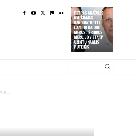
PETRAS GRAŽULIS
KVIEČIAMAS
KANDIDATUOTI Į
LAZDIJŲ RAJONO
MERUS: IŠRINKUS
MERU, JO VIETĄ EP
UŽIMTŲ NAGLIS
PUTEIKIS
ūsų...