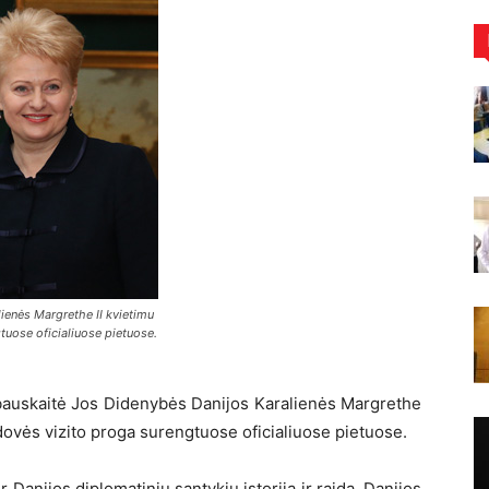
ienės Margrethe II kvietimu
uose oficialiuose pietuose.
bauskaitė Jos Didenybės Danijos Karalienės Margrethe
dovės vizito proga surengtuose oficialiuose pietuose.
r Danijos diplomatinių santykių istoriją ir raidą, Danijos