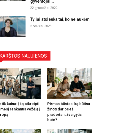
gyventojai...
22 gruodžio, 2022
Tyliai atslenka tai, ko nelaukėm
6 sausio, 2023
KARŠTOS NAUJIENOS
 tik kaina: į ką atkreipti
Pirmas būstas: ką būtina
mesį renkantis vežėją į
žinoti dar prieš
ropą
pradedant žvalgytis
buto?