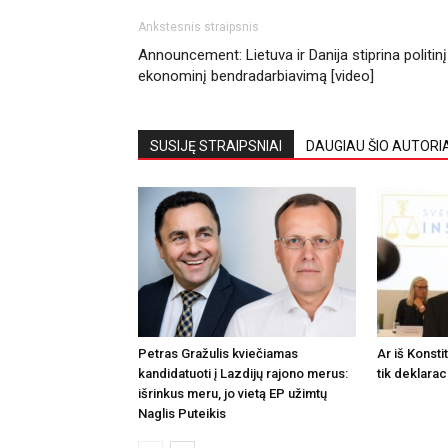
Ankstesnis straipsnis
Announcement: Lietuva ir Danija stiprina politinį 
ekonominį bendradarbiavimą [video]
SUSIJĘ STRAIPSNIAI
DAUGIAU ŠIO AUTORI
Petras Gražulis kviečiamas
Ar iš Konsti
kandidatuoti į Lazdijų rajono merus:
tik deklarac
išrinkus meru, jo vietą EP užimtų
Naglis Puteikis