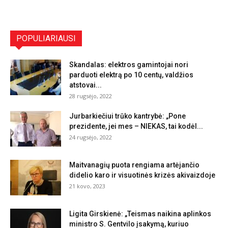
POPULIARIAUSI
Skandalas: elektros gamintojai nori
parduoti elektrą po 10 centų, valdžios
atstovai...
28 rugsėjo, 2022
Jurbarkiečiui trūko kantrybė: „Pone
prezidente, jei mes – NIEKAS, tai kodėl...
24 rugsėjo, 2022
Maitvanagių puota rengiama artėjančio
didelio karo ir visuotinės krizės akivaizdoje
21 kovo, 2023
Ligita Girskienė: „Teismas naikina aplinkos
ministro S. Gentvilo įsakymą, kuriuo