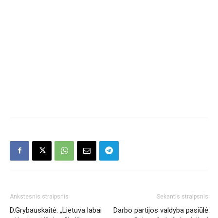
Ankstesnis straipsnis
Sekantis straipsnis
D.Grybauskaitė: „Lietuva labai
Darbo partijos valdyba pasiūlė