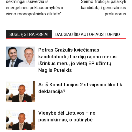
sėkmingai išsiveržia iš
Seimo frakcijai palaikyti
energetinės priklausomybės ir
kandidatą į generalinius
vieno monopolininko diktato”
prokurorus
SUSIJĘ STRAIPSNIAI
DAUGIAU ŠIO AUTORIAUS TURINIO
Petras Gražulis kviečiamas
kandidatuoti į Lazdijų rajono merus:
išrinkus meru, jo vietą EP užimtų
Naglis Puteikis
Ar iš Konstitucijos 2 straipsnio liko tik
deklaracija?
Vienybė dėl Lietuvos – ne
pasirinkimas, o būtinybė