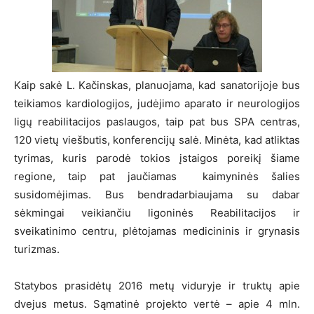
Kaip sakė L. Kačinskas, planuojama, kad sanatorijoje bus
teikiamos kardiologijos, judėjimo aparato ir neurologijos
ligų reabilitacijos paslaugos, taip pat bus SPA centras,
120 vietų viešbutis, konferencijų salė. Minėta, kad atliktas
tyrimas, kuris parodė tokios įstaigos poreikį šiame
regione, taip pat jaučiamas kaimyninės šalies
susidomėjimas. Bus bendradarbiaujama su dabar
sėkmingai veikiančiu ligoninės Reabilitacijos ir
sveikatinimo centru, plėtojamas medicininis ir grynasis
turizmas.
Statybos prasidėtų 2016 metų viduryje ir truktų apie
dvejus metus. Sąmatinė projekto vertė – apie 4 mln.