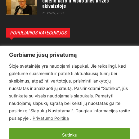
didelio karo ir visuotinės krizės
akivaizdoje
21 kovo, 2023
POPULIARIOS KATEGORIJOS
Politika
3281
Gerbiame jūsų privatumą
Nuomonės
2174
Šioje svetainėje yra naudojami slapukai. Jie reikalingi, kad
Teisėsauga
1497
galėtume suasmeninti ir pateikti aktualiausią turinį bei
Aktualu
1373
skelbimus, atpažinti vartotojus, prisiminti lankytojų
Lietuva
619
nuostatas ir analizuoti jų srautą. Pasirinkdami "Sutinku", jūs
sutinkate su visais naudojamais slapukais. Pamatyti
Pasaulis
560
naudojamų slapukų sąrašą bei keisti jų nuostatas galite
Статьи на русском
282
pasirinkę "Slapukų Nustatymai". Daugiau informacijos rasite
Articles in english
160
puslapyje .
Privatumo Politika
Muzika
116
Sutinku