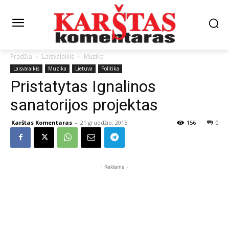
Pradžia
Laisvalaikis
Muzika
Laisvalaikis
Muzika
Lietuva
Politika
Pristatytas Ignalinos
sanatorijos projektas
Karštas Komentaras
-
21 gruodžio, 2015
156
0
- Reklama -