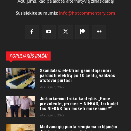
Ačiū jums, kad palaikote alternatyvią žiniasklaidą!
Susisiekite su mumis:
info@hotcommentary.com
POPULIARŪS ĮRAŠAI
Skandalas: elektros gamintojai nori
parduoti elektrą po 10 centų, valdžios
atstovai purtosi
28 rugsėjo, 2022
Jurbarkiečiui trūko kantrybė: „Pone
prezidente, jei mes – NIEKAS, tai kodėl
tas NIEKAS turi mokėti mokesčius?“
24 rugsėjo, 2022
Maitvanagių puota rengiama artėjančio