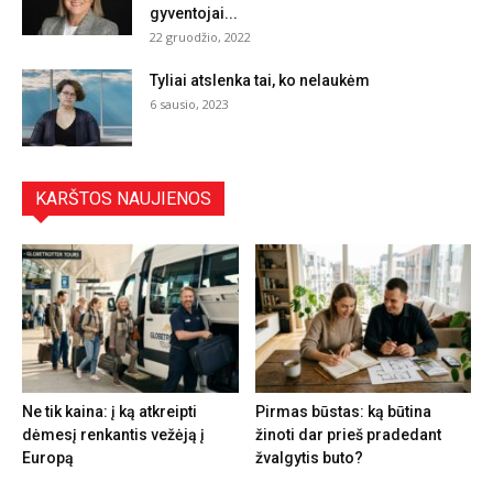
gyventojai...
22 gruodžio, 2022
Tyliai atslenka tai, ko nelaukėm
6 sausio, 2023
KARŠTOS NAUJIENOS
Ne tik kaina: į ką atkreipti
Pirmas būstas: ką būtina
dėmesį renkantis vežėją į
žinoti dar prieš pradedant
Europą
žvalgytis buto?