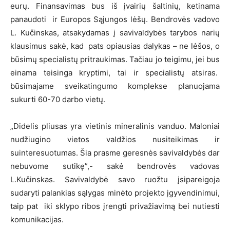
eurų. Finansavimas bus iš įvairių šaltinių, ketinama
panaudoti ir Europos Sąjungos lėšų. Bendrovės vadovo
L. Kučinskas, atsakydamas į savivaldybės tarybos narių
klausimus sakė, kad pats opiausias dalykas – ne lėšos, o
būsimų specialistų pritraukimas. Tačiau jo teigimu, jei bus
einama teisinga kryptimi, tai ir specialistų atsiras.
būsimajame sveikatingumo komplekse planuojama
sukurti 60-70 darbo vietų.
„Didelis pliusas yra vietinis mineralinis vanduo. Maloniai
nudžiugino vietos valdžios nusiteikimas ir
suinteresuotumas. Šia prasme geresnės savivaldybės dar
nebuvome sutikę”,- sakė bendrovės vadovas
L.Kučinskas. Savivaldybė savo ruožtu įsipareigoja
sudaryti palankias sąlygas minėto projekto įgyvendinimui,
taip pat iki sklypo ribos įrengti privažiavimą bei nutiesti
komunikacijas.