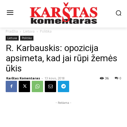
Pradžia
Lietuva
Politika
Lietuva
Politika
R. Karbauskis: opozicija
apsimeta, kad jai rūpi žemės
ūkis
Karštas Komentaras
-
13 kovo, 2018
36
0
- Reklama -