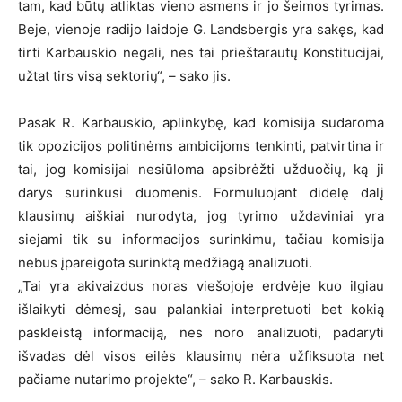
tam, kad būtų atliktas vieno asmens ir jo šeimos tyrimas.
Beje, vienoje radijo laidoje G. Landsbergis yra sakęs, kad
tirti Karbauskio negali, nes tai prieštarautų Konstitucijai,
užtat tirs visą sektorių“, – sako jis.
Pasak R. Karbauskio, aplinkybę, kad komisija sudaroma
tik opozicijos politinėms ambicijoms tenkinti, patvirtina ir
tai, jog komisijai nesiūloma apsibrėžti užduočių, ką ji
darys surinkusi duomenis. Formuluojant didelę dalį
klausimų aiškiai nurodyta, jog tyrimo uždaviniai yra
siejami tik su informacijos surinkimu, tačiau komisija
nebus įpareigota surinktą medžiagą analizuoti.
„Tai yra akivaizdus noras viešojoje erdvėje kuo ilgiau
išlaikyti dėmesį, sau palankiai interpretuoti bet kokią
paskleistą informaciją, nes noro analizuoti, padaryti
išvadas dėl visos eilės klausimų nėra užfiksuota net
pačiame nutarimo projekte“, – sako R. Karbauskis.