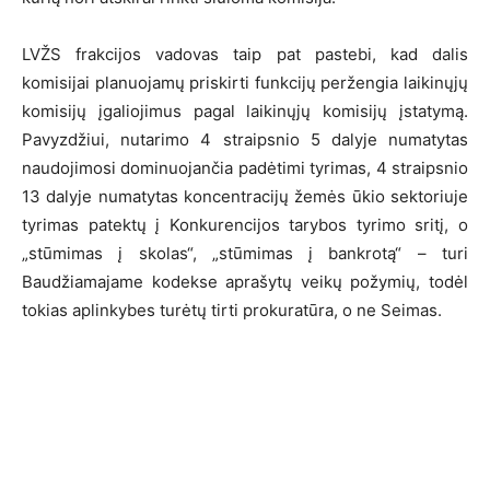
LVŽS frakcijos vadovas taip pat pastebi, kad dalis
komisijai planuojamų priskirti funkcijų peržengia laikinųjų
komisijų įgaliojimus pagal laikinųjų komisijų įstatymą.
Pavyzdžiui, nutarimo 4 straipsnio 5 dalyje numatytas
naudojimosi dominuojančia padėtimi tyrimas, 4 straipsnio
13 dalyje numatytas koncentracijų žemės ūkio sektoriuje
tyrimas patektų į Konkurencijos tarybos tyrimo sritį, o
„stūmimas į skolas“, „stūmimas į bankrotą“ – turi
Baudžiamajame kodekse aprašytų veikų požymių, todėl
tokias aplinkybes turėtų tirti prokuratūra, o ne Seimas.