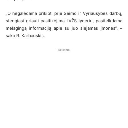
„O negalėdama prikibti prie Seimo ir Vyriausybės darbų,
stengiasi griauti pasitikėjimą LVŽS lyderiu, pasitelkdama
melagingą informaciją apie su juo siejamas įmones“, –
sako R. Karbauskis.
- Reklama -