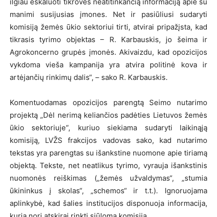
ilgiau eskaluoti tikrovės neatitinkančią informaciją apie su
manimi susijusias įmones. Net ir pasiūliusi sudaryti
komisiją žemės ūkio sektoriui tirti, atvirai pripažįsta, kad
tikrasis tyrimo objektas – R. Karbauskis, jo šeima ir
Agrokoncerno grupės įmonės. Akivaizdu, kad opozicijos
vykdoma vieša kampanija yra atvira politinė kova ir
artėjančių rinkimų dalis“, – sako R. Karbauskis.
Komentuodamas opozicijos parengtą Seimo nutarimo
projektą „Dėl nerimą keliančios padėties Lietuvos žemės
ūkio sektoriuje“, kuriuo siekiama sudaryti laikinąją
komisiją, LVŽS frakcijos vadovas sako, kad nutarimo
tekstas yra parengtas su išankstine nuomone apie tiriamą
objektą. Tekste, net neatlikus tyrimo, vyrauja išankstinis
nuomonės reiškimas („žemės užvaldymas“, „stumia
ūkininkus į skolas“, „schemos“ ir t.t.). Ignoruojama
aplinkybė, kad šalies institucijos disponuoja informacija,
kurią nori atskirai rinkti siūloma komisija.