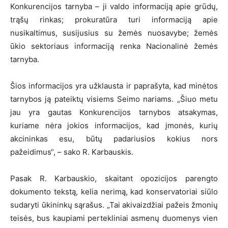
Konkurencijos tarnyba – ji valdo informaciją apie grūdų,
trąšų rinkas; prokuratūra turi informaciją apie
nusikaltimus, susijusius su žemės nuosavybe; žemės
ūkio sektoriaus informaciją renka Nacionalinė žemės
tarnyba.
Šios informacijos yra užklausta ir paprašyta, kad minėtos
tarnybos ją pateiktų visiems Seimo nariams. „Šiuo metu
jau yra gautas Konkurencijos tarnybos atsakymas,
kuriame nėra jokios informacijos, kad įmonės, kurių
akcininkas esu, būtų padariusios kokius nors
pažeidimus“, – sako R. Karbauskis.
Pasak R. Karbauskio, skaitant opozicijos parengto
dokumento tekstą, kelia nerimą, kad konservatoriai siūlo
sudaryti ūkininkų sąrašus. „Tai akivaizdžiai pažeis žmonių
teisės, bus kaupiami pertekliniai asmenų duomenys vien