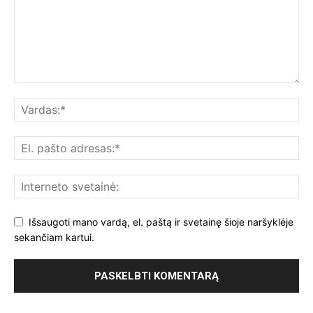
Išsaugoti mano vardą, el. paštą ir svetainę šioje naršyklėje
sekančiam kartui.