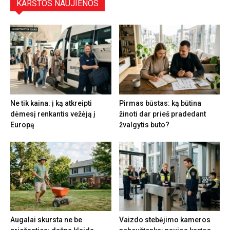
KARŠTOS NAUJIENOS
Ne tik kaina: į ką atkreipti
Pirmas būstas: ką būtina
dėmesį renkantis vežėją į
žinoti dar prieš pradedant
Europą
žvalgytis buto?
Augalai skursta ne be
Vaizdo stebėjimo kameros