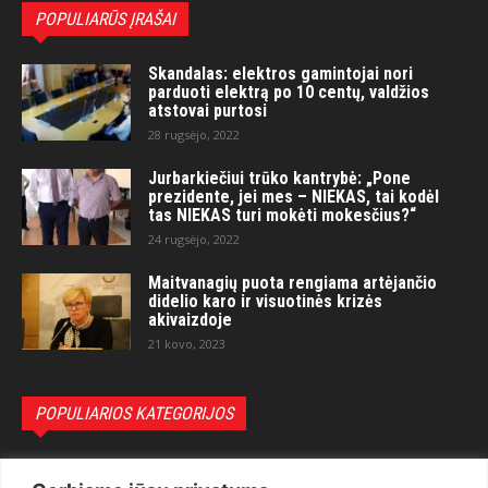
POPULIARŪS ĮRAŠAI
Skandalas: elektros gamintojai nori
parduoti elektrą po 10 centų, valdžios
atstovai purtosi
28 rugsėjo, 2022
Jurbarkiečiui trūko kantrybė: „Pone
prezidente, jei mes – NIEKAS, tai kodėl
tas NIEKAS turi mokėti mokesčius?“
24 rugsėjo, 2022
Maitvanagių puota rengiama artėjančio
didelio karo ir visuotinės krizės
akivaizdoje
21 kovo, 2023
POPULIARIOS KATEGORIJOS
Politika
3281