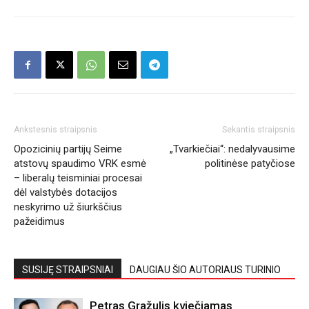
Ankstesnis straipsnis
Sekantis straipsnis
Opozicinių partijų Seime
„Tvarkiečiai“: nedalyvausime
atstovų spaudimo VRK esmė
politinėse patyčiose
– liberalų teisminiai procesai
dėl valstybės dotacijos
neskyrimo už šiurkščius
pažeidimus
SUSIJĘ STRAIPSNIAI
DAUGIAU ŠIO AUTORIAUS TURINIO
Petras Gražulis kviečiamas