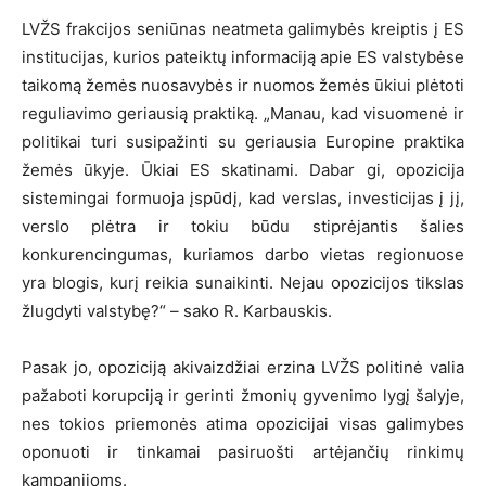
LVŽS frakcijos seniūnas neatmeta galimybės kreiptis į ES
institucijas, kurios pateiktų informaciją apie ES valstybėse
taikomą žemės nuosavybės ir nuomos žemės ūkiui plėtoti
reguliavimo geriausią praktiką. „Manau, kad visuomenė ir
politikai turi susipažinti su geriausia Europine praktika
žemės ūkyje. Ūkiai ES skatinami. Dabar gi, opozicija
sistemingai formuoja įspūdį, kad verslas, investicijas į jį,
verslo plėtra ir tokiu būdu stiprėjantis šalies
konkurencingumas, kuriamos darbo vietas regionuose
yra blogis, kurį reikia sunaikinti. Nejau opozicijos tikslas
žlugdyti valstybę?“ – sako R. Karbauskis.
Pasak jo, opoziciją akivaizdžiai erzina LVŽS politinė valia
pažaboti korupciją ir gerinti žmonių gyvenimo lygį šalyje,
nes tokios priemonės atima opozicijai visas galimybes
oponuoti ir tinkamai pasiruošti artėjančių rinkimų
kampanijoms.