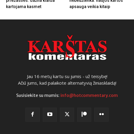
priežasties: dažna klaida
nebeužtenka: naujos kartos
kartojama kasmet
apsauga veikia kitaip
Jau 16 metų kartu su jumis - už teisybę!
Ačiū jums, kad palaikote alternatyvią žiniasklaidą!
Susisiekite su mumis:
info@hotcommentary.com