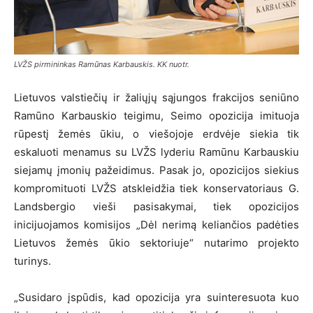
LVŽS pirmininkas Ramūnas Karbauskis. KK nuotr.
Lietuvos valstiečių ir žaliųjų sąjungos frakcijos seniūno
Ramūno Karbauskio teigimu, Seimo opozicija imituoja
rūpestį žemės ūkiu, o viešojoje erdvėje siekia tik
eskaluoti menamus su LVŽS lyderiu Ramūnu Karbauskiu
siejamų įmonių pažeidimus. Pasak jo, opozicijos siekius
kompromituoti LVŽS atskleidžia tiek konservatoriaus G.
Landsbergio vieši pasisakymai, tiek opozicijos
inicijuojamos komisijos „Dėl nerimą keliančios padėties
Lietuvos žemės ūkio sektoriuje“ nutarimo projekto
turinys.
„Susidaro įspūdis, kad opozicija yra suinteresuota kuo