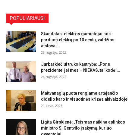
POPULIARIAUSI
Skandalas: elektros gamintojai nori
parduoti elektrą po 10 centų, valdžios
atstovai...
28 rugsėjo, 2022
Jurbarkiečiui trūko kantrybė: „Pone
prezidente, jei mes – NIEKAS, tai kodėl...
24 rugsėjo, 2022
Maitvanagių puota rengiama artėjančio
didelio karo ir visuotinės krizės akivaizdoje
21 kovo, 2023
Ligita Girskienė: „Teismas naikina aplinkos
ministro S. Gentvilo įsakymą, kuriuo
gyventojai...