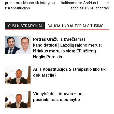
prokurorai klauso tik įstatymų
kaltinamasis Andrius Ūsas –
ir Konstitucijos
specialus VSD agentas
SUSIJĘ STRAIPSNIAI
DAUGIAU ŠIO AUTORIAUS TURINIO
Petras Gražulis kviečiamas
kandidatuoti į Lazdijų rajono merus:
išrinkus meru, jo vietą EP užimtų
Naglis Puteikis
Ar iš Konstitucijos 2 straipsnio liko tik
deklaracija?
Vienybė dėl Lietuvos – ne
pasirinkimas, o būtinybė