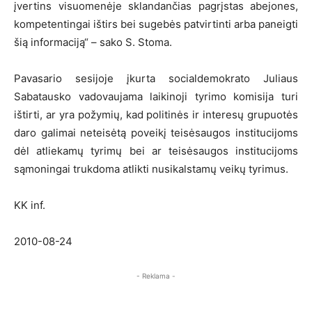
įvertins visuomenėje sklandančias pagrįstas abejones,
kompetentingai ištirs bei sugebės patvirtinti arba paneigti
šią informaciją“ – sako S. Stoma.
Pavasario sesijoje įkurta socialdemokrato Juliaus
Sabatausko vadovaujama laikinoji tyrimo komisija turi
ištirti, ar yra požymių, kad politinės ir interesų grupuotės
daro galimai neteisėtą poveikį teisėsaugos institucijoms
dėl atliekamų tyrimų bei ar teisėsaugos institucijoms
sąmoningai trukdoma atlikti nusikalstamų veikų tyrimus.
KK inf.
2010-08-24
- Reklama -