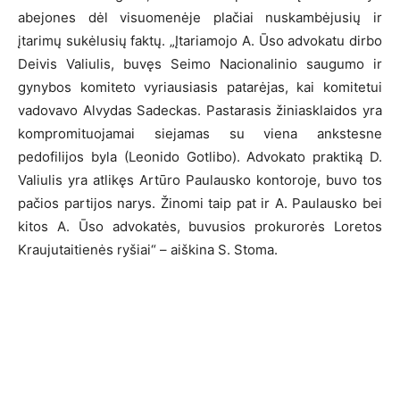
abejones dėl visuomenėje plačiai nuskambėjusių ir
įtarimų sukėlusių faktų. „Įtariamojo A. Ūso advokatu dirbo
Deivis Valiulis, buvęs Seimo Nacionalinio saugumo ir
gynybos komiteto vyriausiasis patarėjas, kai komitetui
vadovavo Alvydas Sadeckas. Pastarasis žiniasklaidos yra
kompromituojamai siejamas su viena ankstesne
pedofilijos byla (Leonido Gotlibo). Advokato praktiką D.
Valiulis yra atlikęs Artūro Paulausko kontoroje, buvo tos
pačios partijos narys. Žinomi taip pat ir A. Paulausko bei
kitos A. Ūso advokatės, buvusios prokurorės Loretos
Kraujutaitienės ryšiai“ – aiškina S. Stoma.