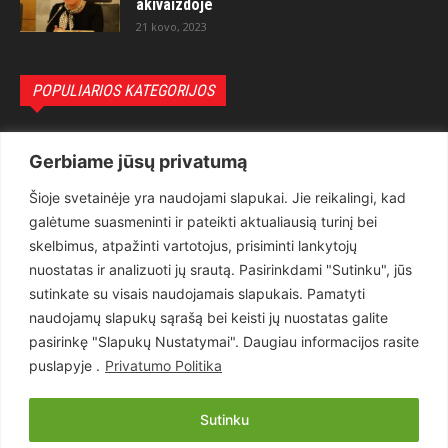
akivaizdoje
21 kovo, 2023
POPULIARIOS KATEGORIJOS
Politika
3281
Gerbiame jūsų privatumą
Nuomonės
2174
Šioje svetainėje yra naudojami slapukai. Jie reikalingi, kad
Teisėsauga
1497
galėtume suasmeninti ir pateikti aktualiausią turinį bei
Aktualu
1373
skelbimus, atpažinti vartotojus, prisiminti lankytojų
Lietuva
619
nuostatas ir analizuoti jų srautą. Pasirinkdami "Sutinku", jūs
sutinkate su visais naudojamais slapukais. Pamatyti
Pasaulis
560
naudojamų slapukų sąrašą bei keisti jų nuostatas galite
Статьи на русском
282
pasirinkę "Slapukų Nustatymai". Daugiau informacijos rasite
Articles in english
160
puslapyje .
Privatumo Politika
Muzika
116
Sutinku