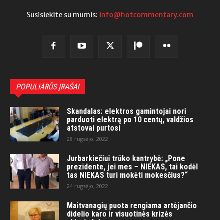
Susisiekite su mumis:
info@hotcommentary.com
POPULIARŪS ĮRAŠAI
Skandalas: elektros gamintojai nori
parduoti elektrą po 10 centų, valdžios
atstovai purtosi
28 rugsėjo, 2022
Jurbarkiečiui trūko kantrybė: „Pone
prezidente, jei mes – NIEKAS, tai kodėl
tas NIEKAS turi mokėti mokesčius?“
24 rugsėjo, 2022
Maitvanagių puota rengiama artėjančio
didelio karo ir visuotinės krizės