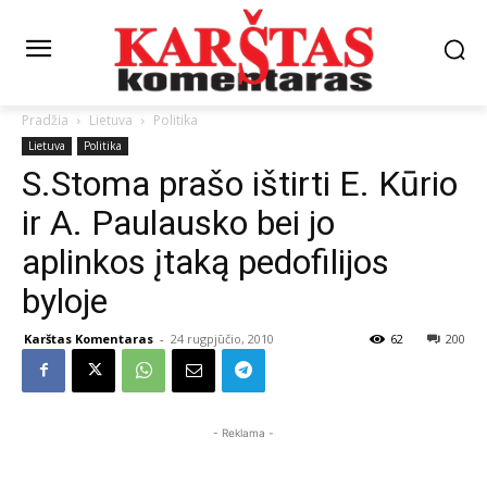
Pradžia
Lietuva
Politika
Lietuva
Politika
S.Stoma prašo ištirti E. Kūrio
ir A. Paulausko bei jo
aplinkos įtaką pedofilijos
byloje
Karštas Komentaras
-
24 rugpjūčio, 2010
62
200
- Reklama -