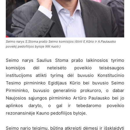
Seimo narys S.Stoma prašo Seimo komisijos ištirti E.Kūrio ir A.Paulausko
poveikį pedofilijos byloje (KK nuotr.)
Seimo narys Saulius Stoma prašo laikinosios tyrimo
komisijos dėl neteisėto poveikio teisėsaugos
institucijoms atlikti tyrimą dėl buvusio Konstitucinio
Tesimo pirmininko Egidijaus Kūrio bei buvusio Seimo
Pirmininko, buvusio generalinio prokuroro, o dabar
Naujosios sąjungos pirmininko Artūro Paulausko bei jo
aplinkos daryto, o gal ir tebedaromo poveikio
rezonansinėje Kauno pedofilijos byloje.
Seimo nario teigimu, būtina atkreipti dėmesį ir išsklaidyti