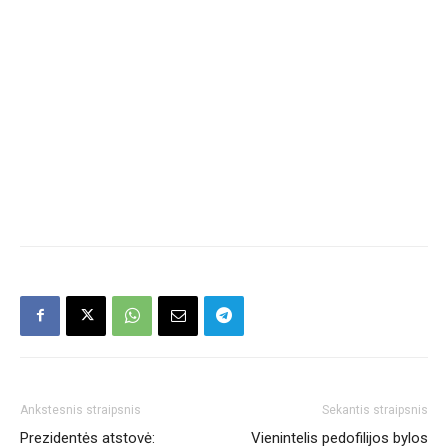
Ankstesnis straipsnis
Sekantis straipsnis
Prezidentės atstovė:
Vienintelis pedofilijos bylos