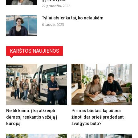
22 gruodžio, 2022
Tyliai atslenka tai, ko nelaukėm
6 sausio, 2023
KARŠTOS NAUJIENOS
Ne tik kaina: į ką atkreipti
Pirmas būstas: ką būtina
dėmesį renkantis vežėją į
žinoti dar prieš pradedant
Europą
žvalgytis buto?