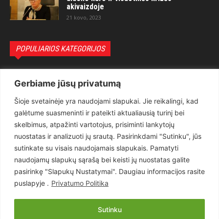
akivaizdoje
21 kovo, 2023
POPULIARIOS KATEGORIJOS
Politika
3281
Gerbiame jūsų privatumą
Nuomonės
2174
Šioje svetainėje yra naudojami slapukai. Jie reikalingi, kad
Teisėsauga
1497
galėtume suasmeninti ir pateikti aktualiausią turinį bei
Aktualu
1373
skelbimus, atpažinti vartotojus, prisiminti lankytojų
Lietuva
619
nuostatas ir analizuoti jų srautą. Pasirinkdami "Sutinku", jūs
sutinkate su visais naudojamais slapukais. Pamatyti
Pasaulis
560
naudojamų slapukų sąrašą bei keisti jų nuostatas galite
Статьи на русском
282
pasirinkę "Slapukų Nustatymai". Daugiau informacijos rasite
Articles in english
160
puslapyje .
Privatumo Politika
Muzika
116
Sutinku