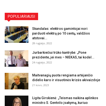
POPULIARIAUSI
Skandalas: elektros gamintojai nori
parduoti elektrą po 10 centų, valdžios
atstovai...
28 rugsėjo, 2022
Jurbarkiečiui trūko kantrybė: „Pone
prezidente, jei mes – NIEKAS, tai kodėl...
24 rugsėjo, 2022
Maitvanagių puota rengiama artėjančio
didelio karo ir visuotinės krizės akivaizdoje
21 kovo, 2023
Ligita Girskienė: „Teismas naikina aplinkos
ministro S. Gentvilo įsakymą, kuriuo