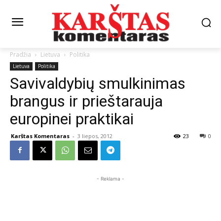
Pradžia
Lietuva
Politika
Lietuva
Politika
Savivaldybių smulkinimas
brangus ir prieštarauja
europinei praktikai
Karštas Komentaras
-
3 liepos, 2012
23
0
- Reklama -