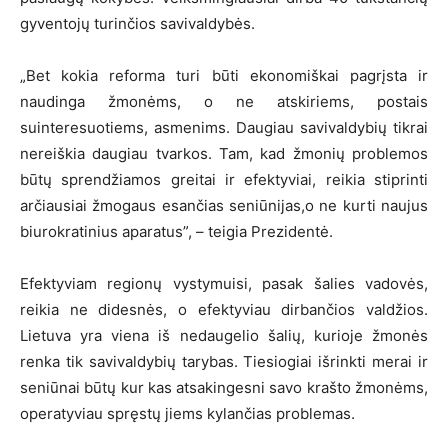
gyventojų turinčios savivaldybės.
„Bet kokia reforma turi būti ekonomiškai pagrįsta ir
naudinga žmonėms, o ne atskiriems, postais
suinteresuotiems, asmenims. Daugiau savivaldybių tikrai
nereiškia daugiau tvarkos. Tam, kad žmonių problemos
būtų sprendžiamos greitai ir efektyviai, reikia stiprinti
arčiausiai žmogaus esančias seniūnijas,o ne kurti naujus
biurokratinius aparatus”, – teigia Prezidentė.
Efektyviam regionų vystymuisi, pasak šalies vadovės,
reikia ne didesnės, o efektyviau dirbančios valdžios.
Lietuva yra viena iš nedaugelio šalių, kurioje žmonės
renka tik savivaldybių tarybas. Tiesiogiai išrinkti merai ir
seniūnai būtų kur kas atsakingesni savo krašto žmonėms,
operatyviau spręstų jiems kylančias problemas.