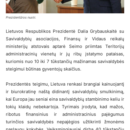
Prezidentūros nuotr.
Lietuvos Respublikos Prezidentė Dalia Grybauskaitė su
Savivaldybių asociacijos, Finansų ir Vidaus reikalų
ministerijų atstovais aptarė Seimo priimtas Teritorijų
administracinių vienetų ir jų ribų įstatymo pataisas,
kuriomis nuo 10 iki 7 tūkstančių mažinamas savivaldybės
steigimui būtinas gyventojų skaičius.
Prezidentės teigimu, Lietuva renkasi brangiai kainuojantį
ir biurokratinę naštą didinantį savivaldybių smulkinimą,
kai Europa jau seniai eina savivaldybių stambinimo keliu ir
tokių klaidų nebekartoja. Tyrimais įrodyta, kad mažos,
ribotus finansinius ir administracinius pajėgumus
turinčios savivaldybės nepajėgios užtikrinti žmonėms
paslaugų kokybės. Veiksmingiausiai dirba 40 tūkstančių