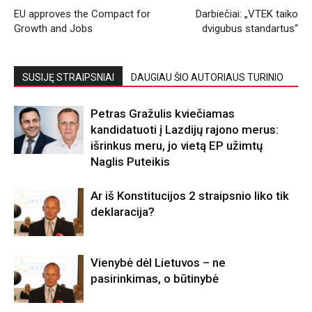
EU approves the Compact for
Darbiečiai: „VTEK taiko
Growth and Jobs
dvigubus standartus“
SUSIJĘ STRAIPSNIAI
DAUGIAU ŠIO AUTORIAUS TURINIO
Petras Gražulis kviečiamas
kandidatuoti į Lazdijų rajono merus:
išrinkus meru, jo vietą EP užimtų
Naglis Puteikis
Ar iš Konstitucijos 2 straipsnio liko tik
deklaracija?
Vienybė dėl Lietuvos – ne
pasirinkimas, o būtinybė