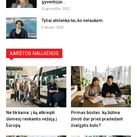
gyventojai...
22 gruodžio, 2022
Tyliai atslenka tai, ko nelaukėm
6 sausio, 2023
KARŠTOS NAUJIENOS
Ne tik kaina: į ką atkreipti
Pirmas būstas: ką būtina
dėmesį renkantis vežėją į
žinoti dar prieš pradedant
Europą
žvalgytis buto?