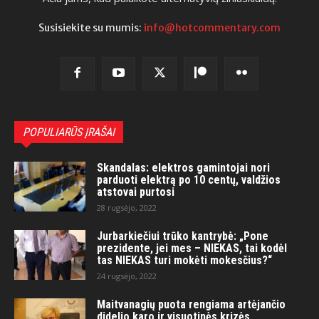
Susisiekite su mumis:
info@hotcommentary.com
POPULIARŪS ĮRAŠAI
Skandalas: elektros gamintojai nori
parduoti elektrą po 10 centų, valdžios
atstovai purtosi
28 rugsėjo, 2022
Jurbarkiečiui trūko kantrybė: „Pone
prezidente, jei mes – NIEKAS, tai kodėl
tas NIEKAS turi mokėti mokesčius?“
24 rugsėjo, 2022
Maitvanagių puota rengiama artėjančio
didelio karo ir visuotinės krizės