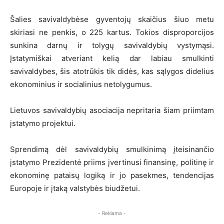
Šalies savivaldybėse gyventojų skaičius šiuo metu
skiriasi ne penkis, o 225 kartus. Tokios disproporcijos
sunkina darnų ir tolygų savivaldybių vystymąsi.
Įstatymiškai atveriant kelią dar labiau smulkinti
savivaldybes, šis atotrūkis tik didės, kas sąlygos didelius
ekonominius ir socialinius netolygumus.
Lietuvos savivaldybių asociacija nepritaria šiam priimtam
įstatymo projektui.
Sprendimą dėl savivaldybių smulkinimą įteisinančio
įstatymo Prezidentė priims įvertinusi finansinę, politinę ir
ekonominę pataisų logiką ir jo pasekmes, tendencijas
Europoje ir įtaką valstybės biudžetui.
- Reklama -