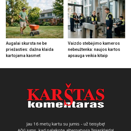
Augalai skursta ne be
Vaizdo stebėjimo kameros
priežasties: dažna klaida
nebeužtenka: naujos kartos
kartojama kasmet
apsauga veikia kitaip
Jau 16 metų kartu su jumis - už teisybę!
Ačiū jums, kad palaikote alternatyvią žiniasklaidą!