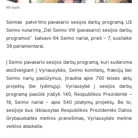
KK nuotr.
Seimas patvirtino pavasario sesijos darbų programą. Už
Seimo nutarimą „Dėl Seimo VIII (pavasario) sesijos darbų
programos“ balsavo 64 Seimo nariai, prieš – 7, susilaikė
39 parlamentarai.
Į Seimo pavasario sesijos darbų programą, kuri sudaroma
atsižvelgiant į Vyriausybės, Seimo komitetų, frakcijų bei
Seimo narių pasiūlymus, įtraukta apie 700 teisės aktų
projektų (be lydimųjų). Vyriausybė į sesijos darbų
programą pasiūlė įrašyti 140, Respublikos Prezidentė –
16, Seimo nariai – apie 540 įstatymų projektų. Be to,
sesijoje bus išklausytas Respublikos Prezidentės Dalios
Grybauskaitės metinis pranešimas, Vyriausybės metinė
veiklos ataskaita.