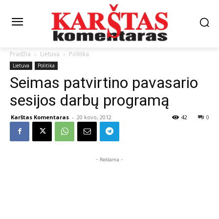
Pradžia
Lietuva
Politika
Lietuva
Politika
Seimas patvirtino pavasario
sesijos darbų programą
Karštas Komentaras
-
20 kovo, 2012
42
0
- Reklama -