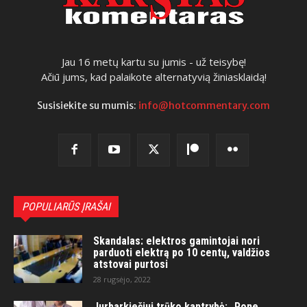
Jau 16 metų kartu su jumis - už teisybę!
Ačiū jums, kad palaikote alternatyvią žiniasklaidą!
Susisiekite su mumis:
info@hotcommentary.com
POPULIARŪS ĮRAŠAI
Skandalas: elektros gamintojai nori
parduoti elektrą po 10 centų, valdžios
atstovai purtosi
28 rugsėjo, 2022
Jurbarkiečiui trūko kantrybė: „Pone