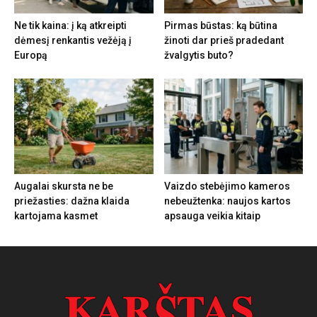
Ne tik kaina: į ką atkreipti
Pirmas būstas: ką būtina
dėmesį renkantis vežėją į
žinoti dar prieš pradedant
Europą
žvalgytis buto?
Augalai skursta ne be
Vaizdo stebėjimo kameros
priežasties: dažna klaida
nebeužtenka: naujos kartos
kartojama kasmet
apsauga veikia kitaip