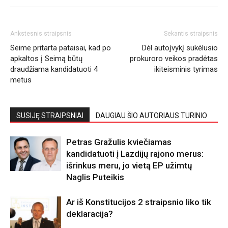
Ankstesnis straipsnis
Sekantis straipsnis
Seime pritarta pataisai, kad po
Dėl autoįvykį sukėlusio
apkaltos į Seimą būtų
prokuroro veikos pradėtas
draudžiama kandidatuoti 4
ikiteisminis tyrimas
metus
SUSIJĘ STRAIPSNIAI
DAUGIAU ŠIO AUTORIAUS TURINIO
Petras Gražulis kviečiamas
kandidatuoti į Lazdijų rajono merus:
išrinkus meru, jo vietą EP užimtų
Naglis Puteikis
Ar iš Konstitucijos 2 straipsnio liko tik
deklaracija?