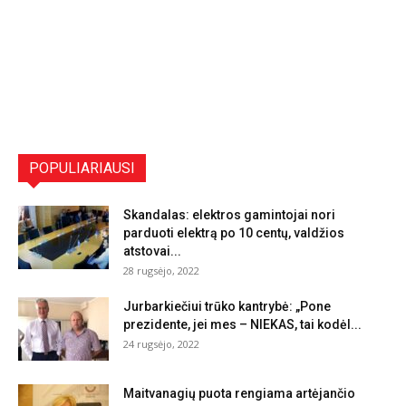
POPULIARIAUSI
Skandalas: elektros gamintojai nori
parduoti elektrą po 10 centų, valdžios
atstovai...
28 rugsėjo, 2022
Jurbarkiečiui trūko kantrybė: „Pone
prezidente, jei mes – NIEKAS, tai kodėl...
24 rugsėjo, 2022
Maitvanagių puota rengiama artėjančio