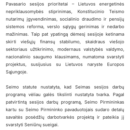
Pavasario sesijos prioritetai – Lietuvos energetinės
nepriklausomybės stiprinimas, Konstitucinio Teismo
nutarimų įgyvendinimas, socialinio draudimo ir pensijų
sistemos reforma, verslo sąlygų gerinimas ir nedarbo
mažinimas. Taip pat ypatingą dėmesį sesijoje ketinama
skirti viešųjų finansų stabilumo, skaidraus viešojo
sektoriaus užtikrinimo, modernaus valstybės valdymo,
nacionalinio saugumo klausimams, numatoma svarstyti
projektus, susijusius su Lietuvos naryste Europos
Sąjungoje.
Seimo statute nustatyta, kad Seimas sesijos darbų
programą vėliau galės tikslinti nustatyta tvarka. Pagal
patvirtintą sesijos darbų programą, Seimo Pirmininkas
kartu su Seimo Pirmininko pavaduotojais sudaro detalų
savaitės posėdžių darbotvarkės projektą ir pateikia jį
svarstyti Seniūnų sueigai.