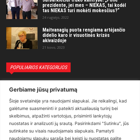
prezidente, jei mes – NIEKAS, tai kodėl
tas NIEKAS turi mokėti mokesčius?“
24 rugsėjo, 2022
Maitvanagių puota rengiama artėjančio
didelio karo ir visuotinės krizės
akivaizdoje
21 kovo, 2023
POPULIARIOS KATEGORIJOS
Politika
3281
Gerbiame jūsų privatumą
Nuomonės
2174
Šioje svetainėje yra naudojami slapukai. Jie reikalingi, kad
Teisėsauga
1497
galėtume suasmeninti ir pateikti aktualiausią turinį bei
Aktualu
1373
skelbimus, atpažinti vartotojus, prisiminti lankytojų
Lietuva
619
nuostatas ir analizuoti jų srautą. Pasirinkdami "Sutinku", jūs
sutinkate su visais naudojamais slapukais. Pamatyti
Pasaulis
560
naudojamų slapukų sąrašą bei keisti jų nuostatas galite