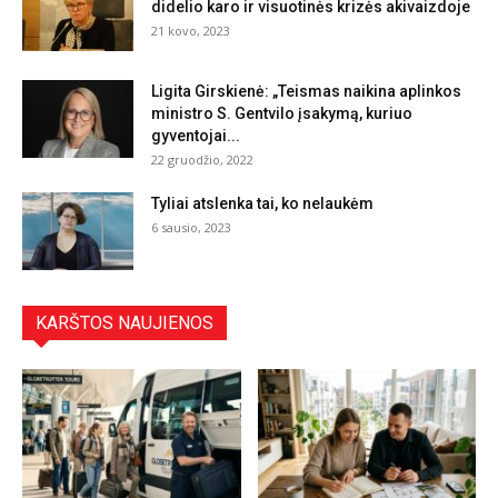
didelio karo ir visuotinės krizės akivaizdoje
21 kovo, 2023
Ligita Girskienė: „Teismas naikina aplinkos
ministro S. Gentvilo įsakymą, kuriuo
gyventojai...
22 gruodžio, 2022
Tyliai atslenka tai, ko nelaukėm
6 sausio, 2023
KARŠTOS NAUJIENOS