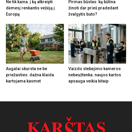
Ne tik kaina: į ką atkreipti
Pirmas būstas: ką būtina
dėmesį renkantis vežėją į
žinoti dar prieš pradedant
Europą
žvalgytis buto?
Augalai skursta ne be
Vaizdo stebėjimo kameros
priežasties: dažna klaida
nebeužtenka: naujos kartos
kartojama kasmet
apsauga veikia kitaip