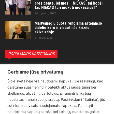
prezidente, jei mes – NIEKAS, tai kodėl
tas NIEKAS turi mokėti mokesčius?“
24 rugsėjo, 2022
Maitvanagių puota rengiama artėjančio
didelio karo ir visuotinės krizės
akivaizdoje
21 kovo, 2023
POPULIARIOS KATEGORIJOS
Politika
3281
Gerbiame jūsų privatumą
Nuomonės
2174
Šioje svetainėje yra naudojami slapukai. Jie reikalingi, kad
Teisėsauga
1497
galėtume suasmeninti ir pateikti aktualiausią turinį bei
Aktualu
1373
skelbimus, atpažinti vartotojus, prisiminti lankytojų
Lietuva
619
nuostatas ir analizuoti jų srautą. Pasirinkdami "Sutinku", jūs
sutinkate su visais naudojamais slapukais. Pamatyti
Pasaulis
560
naudojamų slapukų sąrašą bei keisti jų nuostatas galite
Статьи на русском
282