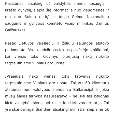
Kasčiūnas, atsakingi už valstybės sienos apsaugą ir
krašto gynybą, slepia šią informaciją nuo visuomenės ir
net nuo Seimo narių“, – teigia Seimo Nacionalinio
saugumo ir gynybos komiteto vicepirmininkas Dainius
Gaižauskas.
Pasak Lietuvos valstiečių ir žaliųjų sąjungos atstovo
parlamente, šis skandalingas faktas paaiškėjo atsitiktinai,
kai vienas toks krovinys praėjusią naktį nukrito
tarptautiniame Vilniaus oro uoste.
„Praėjusią naktį vienas toks krovinys nukrito
tarptautiniame Vilniaus oro uoste! Tai yra 50 kilometrų
atstumas nuo valstybės sienos su Baltarusija! Ir jokia
mūsų šalies tarnyba nesureagavo – nei kai tas balionas
kirto valstybės sieną, nei kai skrido Lietuvos teritorija. Tai
yra skandalinga! Šiandien atsakingi ministrai slepia ne tik