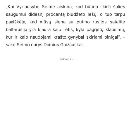
„Kai Vyriausybė Seime aiškina, kad būtina skirti šalies
saugumui didesnį procentą biudžeto lėšų, o tuo tarpu
paaiškėja, kad mūsų siena su putino rusijos satelite
baltarusija yra kiaura kaip rėtis, kyla pagrįstų klausimų,
kur ir kaip naudojami krašto gynybai skiriami pinigai“, –
sako Seimo narys Dainius Gaižauskas.
- Reklama -