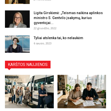
Ligita Girskienė: „Teismas naikina aplinkos
ministro S. Gentvilo įsakymą, kuriuo
gyventojai...
22 gruodžio, 2022
Tyliai atslenka tai, ko nelaukėm
6 sausio, 2023
KARŠTOS NAUJIENOS