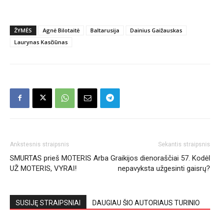
ŽYMĖS
Agnė Bilotaitė
Baltarusija
Dainius Gaižauskas
Laurynas Kasčiūnas
Ankstesnis straipsnis
Sekantis straipsnis
SMURTAS prieš MOTERIS Arba
Graikijos dienoraščiai 57. Kodėl
UŽ MOTERIS, VYRAI!
nepavyksta užgesinti gaisrų?
SUSIJĘ STRAIPSNIAI
DAUGIAU ŠIO AUTORIAUS TURINIO