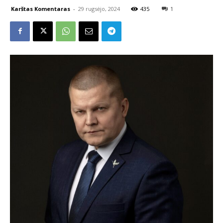
Karštas Komentaras
-
29 rugsėjo, 2024
435
1