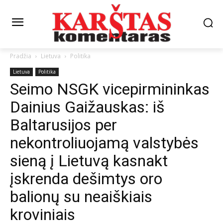
Pradžia
Lietuva
Politika
Lietuva
Politika
Seimo NSGK vicepirmininkas
Dainius Gaižauskas: iš
Baltarusijos per
nekontroliuojamą valstybės
sieną į Lietuvą kasnakt
įskrenda dešimtys oro
balionų su neaiškiais
kroviniais