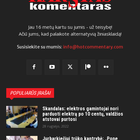
Jau 16 metų kartu su jumis - už teisybę!
Ačiū jums, kad palaikote alternatyvią žiniasklaidą!
Susisiekite su mumis:
info@hotcommentary.com
POPULIARŪS ĮRAŠAI
Skandalas: elektros gamintojai nori
parduoti elektrą po 10 centų, valdžios
atstovai purtosi
28 rugsėjo, 2022
Jurbarkiečiui trūko kantrybė: „Pone