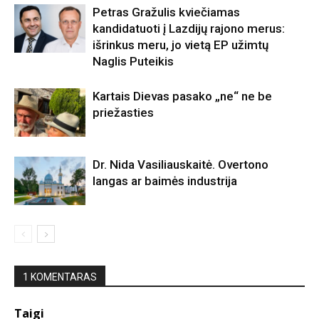
Petras Gražulis kviečiamas
kandidatuoti į Lazdijų rajono merus:
išrinkus meru, jo vietą EP užimtų
Naglis Puteikis
Kartais Dievas pasako „ne“ ne be
priežasties
Dr. Nida Vasiliauskaitė. Overtono
langas ar baimės industrija
1 KOMENTARAS
Taigi