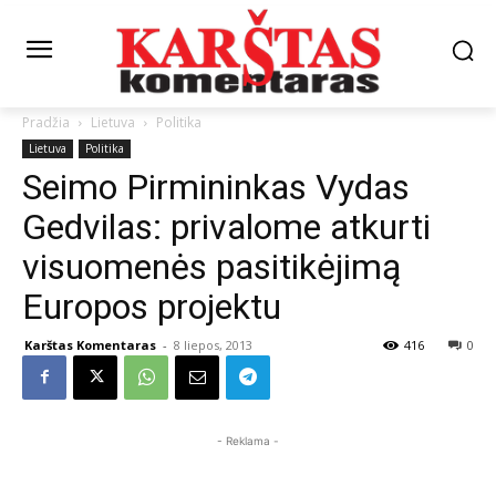
Pradžia
Lietuva
Politika
Lietuva
Politika
Seimo Pirmininkas Vydas
Gedvilas: privalome atkurti
visuomenės pasitikėjimą
Europos projektu
Karštas Komentaras
-
8 liepos, 2013
416
0
- Reklama -