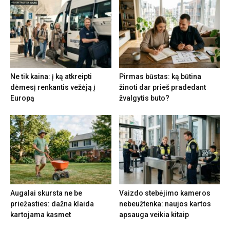
Ne tik kaina: į ką atkreipti
Pirmas būstas: ką būtina
dėmesį renkantis vežėją į
žinoti dar prieš pradedant
Europą
žvalgytis buto?
Augalai skursta ne be
Vaizdo stebėjimo kameros
priežasties: dažna klaida
nebeužtenka: naujos kartos
kartojama kasmet
apsauga veikia kitaip