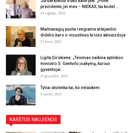
Jurbarkiečiui trūko kantrybė: „Pone
prezidente, jei mes – NIEKAS, tai kodėl...
24 rugsėjo, 2022
Maitvanagių puota rengiama artėjančio
didelio karo ir visuotinės krizės akivaizdoje
21 kovo, 2023
Ligita Girskienė: „Teismas naikina aplinkos
ministro S. Gentvilo įsakymą, kuriuo
gyventojai...
22 gruodžio, 2022
Tyliai atslenka tai, ko nelaukėm
6 sausio, 2023
KARŠTOS NAUJIENOS