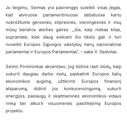
Jo teigimu, Seimas yra pasirengęs sutelkti visas jėgas,
kad atviruose parlamentiniuose debatuose kartu
nubrėžtume geresnės, stipresnės, vieningesnės ir visų
mūsų bendros ateities gaires. „Jūs, kaip niekas kitas,
suprantate, kiek daug siekiant šio tikslo gali ir turi
nuveikti Europos Sąjungos valstybių narių nacionaliniai
parlamentai ir Europos Parlamentas“, – sakė V. Gedvilas.
Seimo Pirmininkas akcentavo, jog būtina rasti būdų, kaip
sukurti daugiau darbo vietų, paskatinti Europos šalių
ekonomikos augimą, užtikrinti Europos finansinį
atsparumą, didinti jos konkurencingumą, sukurti
energijos, paslaugų ir skaitmeninės ekonomikos vidaus
rinką bei atkurti visuomenės pasitikėjimą Europos
projektu.