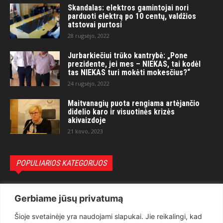
Skandalas: elektros gamintojai nori
parduoti elektrą po 10 centų, valdžios
atstovai purtosi
28 rugsėjo, 2022
Jurbarkiečiui trūko kantrybė: „Pone
prezidente, jei mes – NIEKAS, tai kodėl
tas NIEKAS turi mokėti mokesčius?“
24 rugsėjo, 2022
Maitvanagių puota rengiama artėjančio
didelio karo ir visuotinės krizės
akivaizdoje
21 kovo, 2023
POPULIARIOS KATEGORIJOS
Politika
3281
Gerbiame jūsų privatumą
Nuomonės
2174
Šioje svetainėje yra naudojami slapukai. Jie reikalingi, kad
Teisėsauga
1497