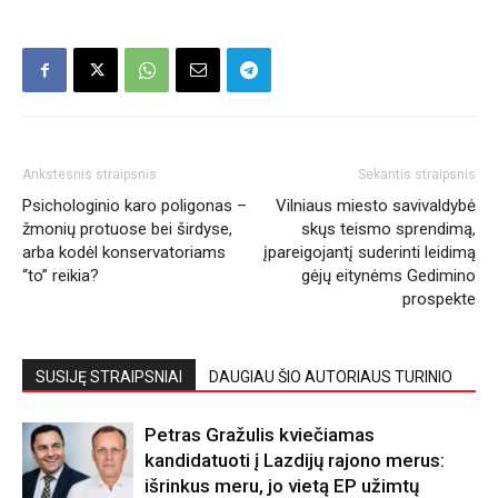
Ankstesnis straipsnis
Sekantis straipsnis
Psichologinio karo poligonas –
Vilniaus miesto savivaldybė
žmonių protuose bei širdyse,
skųs teismo sprendimą,
arba kodėl konservatoriams
įpareigojantį suderinti leidimą
“to” reikia?
gėjų eitynėms Gedimino
prospekte
SUSIJĘ STRAIPSNIAI
DAUGIAU ŠIO AUTORIAUS TURINIO
Petras Gražulis kviečiamas
kandidatuoti į Lazdijų rajono merus:
išrinkus meru, jo vietą EP užimtų