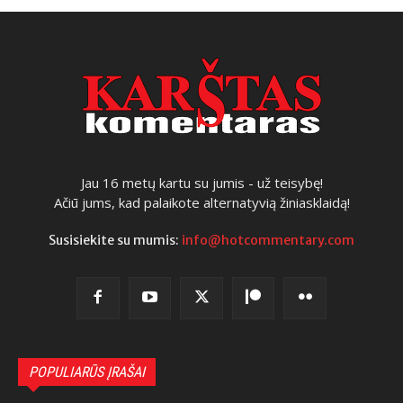
Jau 16 metų kartu su jumis - už teisybę!
Ačiū jums, kad palaikote alternatyvią žiniasklaidą!
Susisiekite su mumis:
info@hotcommentary.com
POPULIARŪS ĮRAŠAI