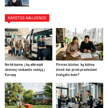
KARŠTOS NAUJIENOS
Ne tik kaina: į ką atkreipti
Pirmas būstas: ką būtina
dėmesį renkantis vežėją į
žinoti dar prieš pradedant
Europą
žvalgytis buto?