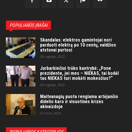
POPULIARŪS ĮRAŠAI
Skandalas: elektros gamintojai nori
parduoti elektrą po 10 centų, valdžios
atstovai purtosi
28 rugsėjo, 2022
Jurbarkiečiui trūko kantrybė: „Pone
prezidente, jei mes – NIEKAS, tai kodėl
tas NIEKAS turi mokėti mokesčius?“
24 rugsėjo, 2022
Maitvanagių puota rengiama artėjančio
didelio karo ir visuotinės krizės
akivaizdoje
21 kovo, 2023
POPULIARIOS KATEGORIJOS