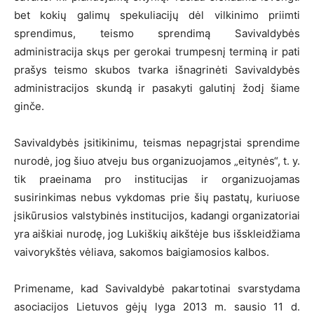
bet kokių galimų spekuliacijų dėl vilkinimo priimti
sprendimus, teismo sprendimą Savivaldybės
administracija skųs per gerokai trumpesnį terminą ir pati
prašys teismo skubos tvarka išnagrinėti Savivaldybės
administracijos skundą ir pasakyti galutinį žodį šiame
ginče.
Savivaldybės įsitikinimu, teismas nepagrįstai sprendime
nurodė, jog šiuo atveju bus organizuojamos „eitynės“, t. y.
tik praeinama pro institucijas ir organizuojamas
susirinkimas nebus vykdomas prie šių pastatų, kuriuose
įsikūrusios valstybinės institucijos, kadangi organizatoriai
yra aiškiai nurodę, jog Lukiškių aikštėje bus išskleidžiama
vaivorykštės vėliava, sakomos baigiamosios kalbos.
Primename, kad Savivaldybė pakartotinai svarstydama
asociacijos Lietuvos gėjų lyga 2013 m. sausio 11 d.