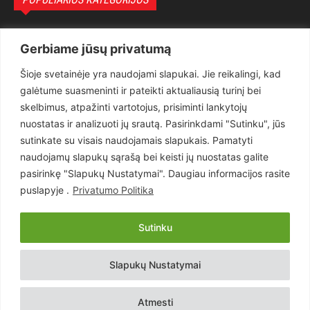
Politika
3281
Gerbiame jūsų privatumą
Nuomonės
2174
Šioje svetainėje yra naudojami slapukai. Jie reikalingi, kad
Teisėsauga
1497
galėtume suasmeninti ir pateikti aktualiausią turinį bei
Aktualu
1373
skelbimus, atpažinti vartotojus, prisiminti lankytojų
Lietuva
619
nuostatas ir analizuoti jų srautą. Pasirinkdami "Sutinku", jūs
sutinkate su visais naudojamais slapukais. Pamatyti
Pasaulis
560
naudojamų slapukų sąrašą bei keisti jų nuostatas galite
Статьи на русском
282
pasirinkę "Slapukų Nustatymai". Daugiau informacijos rasite
Articles in english
160
puslapyje .
Privatumo Politika
Muzika
116
Sutinku
Copyright © 2026 UAB „Goruva“. Visos teisės saugomos.
Slapukų Nustatymai
Kontaktai
Prenumerata
Privatumo Politika
Naudojimosi Taisyklės
Atmesti