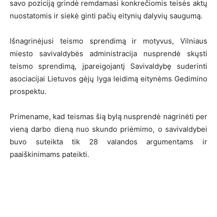
savo poziciją grindė remdamasi konkrečiomis teisės aktų
nuostatomis ir siekė ginti pačių eitynių dalyvių saugumą.
Išnagrinėjusi teismo sprendimą ir motyvus, Vilniaus
miesto savivaldybės administracija nusprendė skųsti
teismo sprendimą, įpareigojantį Savivaldybę suderinti
asociacijai Lietuvos gėjų lyga leidimą eitynėms Gedimino
prospektu.
Primename, kad teismas šią bylą nusprendė nagrinėti per
vieną darbo dieną nuo skundo priėmimo, o savivaldybei
buvo suteikta tik 28 valandos argumentams ir
paaiškinimams pateikti.