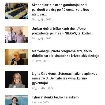
Skandalas: elektros gamintojai nori
parduoti elektrą po 10 centų, valdžios
atstovai...
28 rugsėjo, 2022
Jurbarkiečiui trūko kantrybė: „Pone
prezidente, jei mes – NIEKAS, tai kodėl...
24 rugsėjo, 2022
Maitvanagių puota rengiama artėjančio
didelio karo ir visuotinės krizės akivaizdoje
21 kovo, 2023
Ligita Girskienė: „Teismas naikina aplinkos
ministro S. Gentvilo įsakymą, kuriuo
gyventojai...
22 gruodžio, 2022
Tyliai atslenka tai, ko nelaukėm
6 sausio, 2023