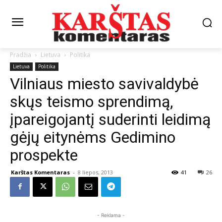
Pradžia
Lietuva
Politika
Lietuva
Politika
Vilniaus miesto savivaldybė
skųs teismo sprendimą,
įpareigojantį suderinti leidimą
gėjų eitynėms Gedimino
prospekte
Karštas Komentaras
-
8 liepos, 2013
41
26
- Reklama -