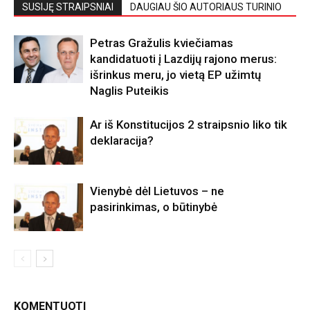
SUSIJĘ STRAIPSNIAI
DAUGIAU ŠIO AUTORIAUS TURINIO
Petras Gražulis kviečiamas
kandidatuoti į Lazdijų rajono merus:
išrinkus meru, jo vietą EP užimtų
Naglis Puteikis
Ar iš Konstitucijos 2 straipsnio liko tik
deklaracija?
Vienybė dėl Lietuvos – ne
pasirinkimas, o būtinybė
KOMENTUOTI