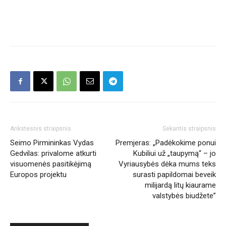
Ankstesnis straipsnis
Sekantis straipsnis
Seimo Pirmininkas Vydas
Premjeras: „Padėkokime ponui
Gedvilas: privalome atkurti
Kubiliui už „taupymą“ – jo
visuomenės pasitikėjimą
Vyriausybės dėka mums teks
Europos projektu
surasti papildomai beveik
milijardą litų kiaurame
valstybės biudžete”