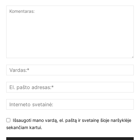
Išsaugoti mano vardą, el. paštą ir svetainę šioje naršyklėje
sekančiam kartui.