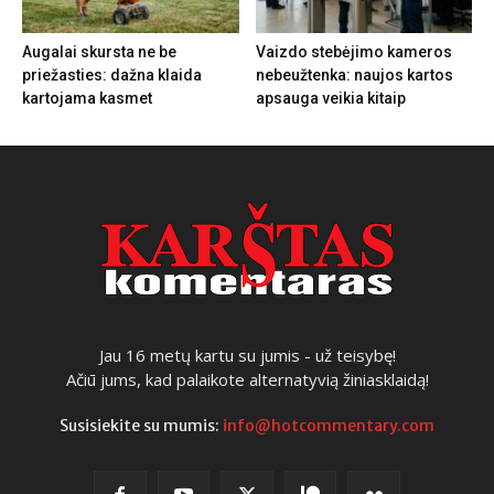
Augalai skursta ne be
Vaizdo stebėjimo kameros
priežasties: dažna klaida
nebeužtenka: naujos kartos
kartojama kasmet
apsauga veikia kitaip
Jau 16 metų kartu su jumis - už teisybę!
Ačiū jums, kad palaikote alternatyvią žiniasklaidą!
Susisiekite su mumis:
info@hotcommentary.com