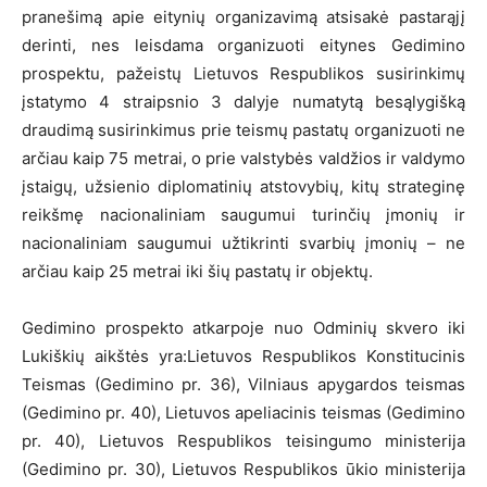
pranešimą apie eitynių organizavimą atsisakė pastarąjį
derinti, nes leisdama organizuoti eitynes Gedimino
prospektu, pažeistų Lietuvos Respublikos susirinkimų
įstatymo 4 straipsnio 3 dalyje numatytą besąlygišką
draudimą susirinkimus prie teismų pastatų organizuoti ne
arčiau kaip 75 metrai, o prie valstybės valdžios ir valdymo
įstaigų, užsienio diplomatinių atstovybių, kitų strateginę
reikšmę nacionaliniam saugumui turinčių įmonių ir
nacionaliniam saugumui užtikrinti svarbių įmonių – ne
arčiau kaip 25 metrai iki šių pastatų ir objektų.
Gedimino prospekto atkarpoje nuo Odminių skvero iki
Lukiškių aikštės yra:Lietuvos Respublikos Konstitucinis
Teismas (Gedimino pr. 36), Vilniaus apygardos teismas
(Gedimino pr. 40), Lietuvos apeliacinis teismas (Gedimino
pr. 40), Lietuvos Respublikos teisingumo ministerija
(Gedimino pr. 30), Lietuvos Respublikos ūkio ministerija