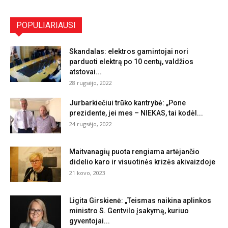
POPULIARIAUSI
Skandalas: elektros gamintojai nori
parduoti elektrą po 10 centų, valdžios
atstovai...
28 rugsėjo, 2022
Jurbarkiečiui trūko kantrybė: „Pone
prezidente, jei mes – NIEKAS, tai kodėl...
24 rugsėjo, 2022
Maitvanagių puota rengiama artėjančio
didelio karo ir visuotinės krizės akivaizdoje
21 kovo, 2023
Ligita Girskienė: „Teismas naikina aplinkos
ministro S. Gentvilo įsakymą, kuriuo
gyventojai...