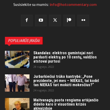
Susisiekite su mumis:
info@hotcommentary.com
POPULIARŪS ĮRAŠAI
Skandalas: elektros gamintojai nori
parduoti elektrą po 10 centų, valdžios
atstovai purtosi
28 rugsėjo, 2022
Jurbarkiečiui trūko kantrybė: „Pone
prezidente, jei mes – NIEKAS, tai kodėl
tas NIEKAS turi mokėti mokesčius?“
24 rugsėjo, 2022
Maitvanagių puota rengiama artėjančio
didelio karo ir visuotinės krizės
akivaizdoje