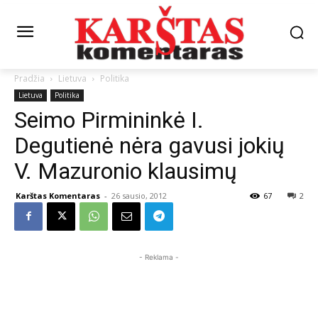
Pradžia
Lietuva
Politika
Lietuva
Politika
Seimo Pirmininkė I.
Degutienė nėra gavusi jokių
V. Mazuronio klausimų
Karštas Komentaras
-
26 sausio, 2012
67
2
- Reklama -