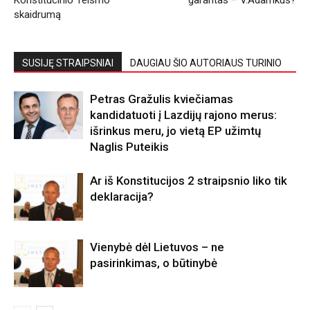
skaidrumą
SUSIJĘ STRAIPSNIAI
DAUGIAU ŠIO AUTORIAUS TURINIO
Petras Gražulis kviečiamas
kandidatuoti į Lazdijų rajono merus:
išrinkus meru, jo vietą EP užimtų
Naglis Puteikis
Ar iš Konstitucijos 2 straipsnio liko tik
deklaracija?
Vienybė dėl Lietuvos – ne
pasirinkimas, o būtinybė