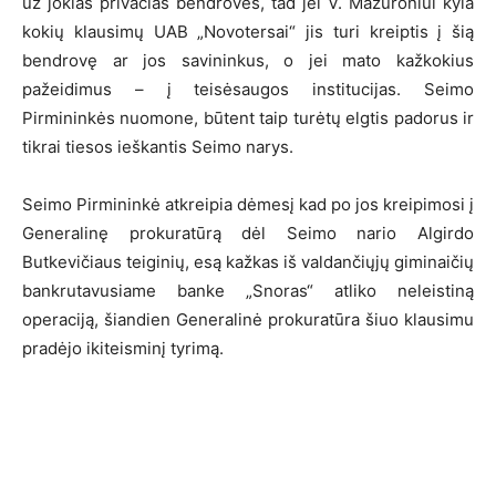
už jokias privačias bendroves, tad jei V. Mazuroniui kyla
kokių klausimų UAB „Novotersai“ jis turi kreiptis į šią
bendrovę ar jos savininkus, o jei mato kažkokius
pažeidimus – į teisėsaugos institucijas. Seimo
Pirmininkės nuomone, būtent taip turėtų elgtis padorus ir
tikrai tiesos ieškantis Seimo narys.
Seimo Pirmininkė atkreipia dėmesį kad po jos kreipimosi į
Generalinę prokuratūrą dėl Seimo nario Algirdo
Butkevičiaus teiginių, esą kažkas iš valdančiųjų giminaičių
bankrutavusiame banke „Snoras“ atliko neleistiną
operaciją, šiandien Generalinė prokuratūra šiuo klausimu
pradėjo ikiteisminį tyrimą.