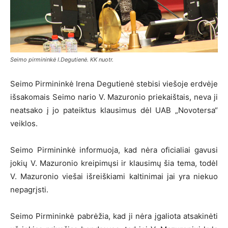
Seimo pirmininkė I.Degutienė. KK nuotr.
Seimo Pirmininkė Irena Degutienė stebisi viešoje erdvėje
išsakomais Seimo nario V. Mazuronio priekaištais, neva ji
neatsako į jo pateiktus klausimus dėl UAB „Novotersa“
veiklos.
Seimo Pirmininkė informuoja, kad nėra oficialiai gavusi
jokių V. Mazuronio kreipimųsi ir klausimų šia tema, todėl
V. Mazuronio viešai išreiškiami kaltinimai jai yra niekuo
nepagrįsti.
Seimo Pirmininkė pabrėžia, kad ji nėra įgaliota atsakinėti