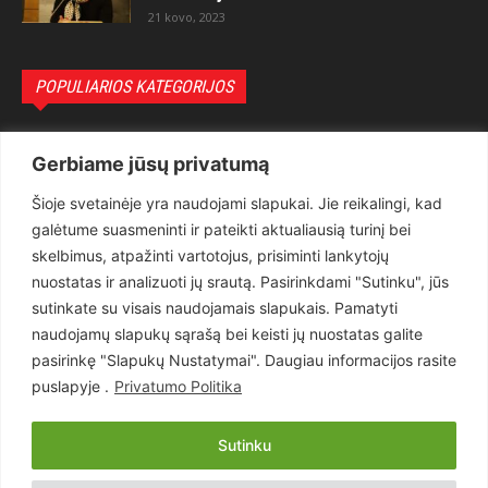
21 kovo, 2023
POPULIARIOS KATEGORIJOS
Politika
3281
Gerbiame jūsų privatumą
Nuomonės
2174
Šioje svetainėje yra naudojami slapukai. Jie reikalingi, kad
Teisėsauga
1497
galėtume suasmeninti ir pateikti aktualiausią turinį bei
Aktualu
1373
skelbimus, atpažinti vartotojus, prisiminti lankytojų
Lietuva
619
nuostatas ir analizuoti jų srautą. Pasirinkdami "Sutinku", jūs
sutinkate su visais naudojamais slapukais. Pamatyti
Pasaulis
560
naudojamų slapukų sąrašą bei keisti jų nuostatas galite
Статьи на русском
282
pasirinkę "Slapukų Nustatymai". Daugiau informacijos rasite
Articles in english
160
puslapyje .
Privatumo Politika
Muzika
116
Sutinku