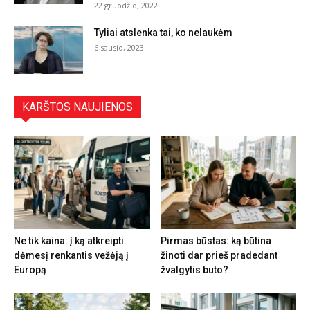
22 gruodžio, 2022
Tyliai atslenka tai, ko nelaukėm
6 sausio, 2023
KARŠTOS NAUJIENOS
Ne tik kaina: į ką atkreipti
Pirmas būstas: ką būtina
dėmesį renkantis vežėją į
žinoti dar prieš pradedant
Europą
žvalgytis buto?