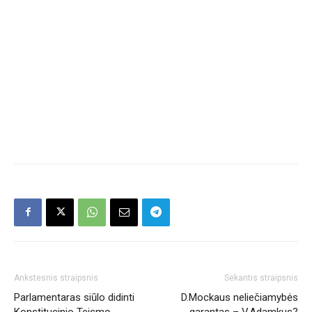
Ankstesnis straipsnis
Sekantis straipsnis
Parlamentaras siūlo didinti
D.Mockaus neliečiamybės
Konstitucinio Teismo
garantas – V.Adamkus?