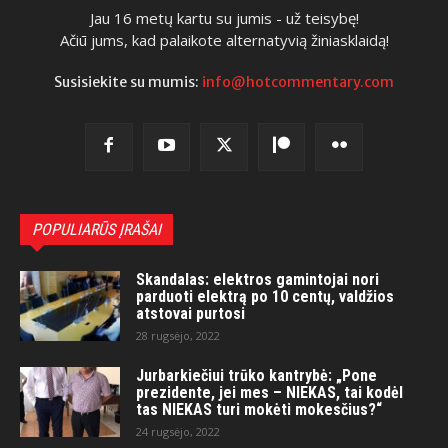
Jau 16 metų kartu su jumis - už teisybę!
Ačiū jums, kad palaikote alternatyvią žiniasklaidą!
Susisiekite su mumis:
info@hotcommentary.com
POPULIARŪS ĮRAŠAI
Skandalas: elektros gamintojai nori
parduoti elektrą po 10 centų, valdžios
atstovai purtosi
28 rugsėjo, 2022
Jurbarkiečiui trūko kantrybė: „Pone
prezidente, jei mes – NIEKAS, tai kodėl
tas NIEKAS turi mokėti mokesčius?“
24 rugsėjo, 2022