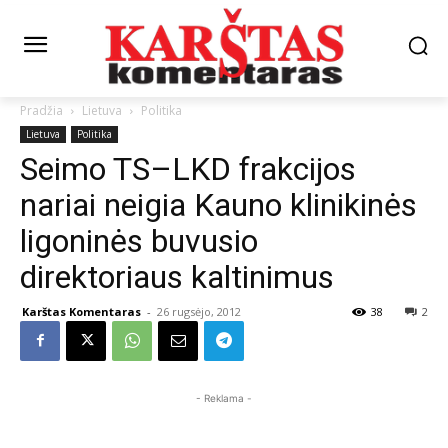
Pradžia
Lietuva
Politika
Lietuva
Politika
Seimo TS–LKD frakcijos
nariai neigia Kauno klinikinės
ligoninės buvusio
direktoriaus kaltinimus
Karštas Komentaras
-
26 rugsėjo, 2012
38
2
- Reklama -