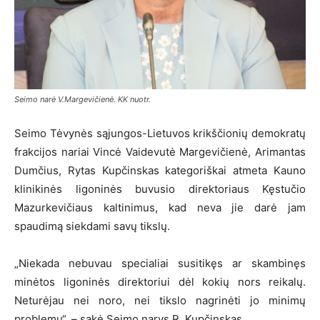
Seimo narė V.Margevičienė. KK nuotr.
Seimo Tėvynės sąjungos-Lietuvos krikščionių demokratų
frakcijos nariai Vincė Vaidevutė Margevičienė, Arimantas
Dumčius, Rytas Kupčinskas kategoriškai atmeta Kauno
klinikinės ligoninės buvusio direktoriaus Kęstučio
Mazurkevičiaus kaltinimus, kad neva jie darė jam
spaudimą siekdami savų tikslų.
„Niekada nebuvau specialiai susitikęs ar skambinęs
minėtos ligoninės direktoriui dėl kokių nors reikalų.
Neturėjau nei noro, nei tikslo nagrinėti jo minimų
problemų“, – sakė Seimo narys R. Kupčinskas.