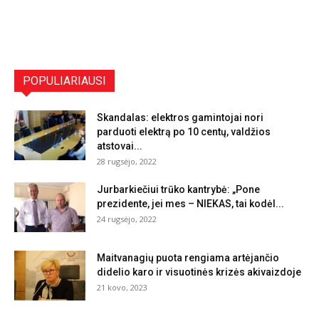
POPULIARIAUSI
Skandalas: elektros gamintojai nori
parduoti elektrą po 10 centų, valdžios
atstovai...
28 rugsėjo, 2022
Jurbarkiečiui trūko kantrybė: „Pone
prezidente, jei mes – NIEKAS, tai kodėl...
24 rugsėjo, 2022
Maitvanagių puota rengiama artėjančio
didelio karo ir visuotinės krizės akivaizdoje
21 kovo, 2023