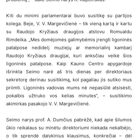
Kiti du minimi parlamentarai buvo susitikę su partijos
kolega. Beje, V. V. Margevičienė – tik vieną kartą ir kartu
su Raudojo Kryžiaus draugijos atstovu Romualdu
Rimdeika. „Mes domėjomės galimybėmis įrengti ligoninės
patalpose nedidelį muziejų ar memorialinį kambarį
Raudojo Kryžiaus draugijai, kuri anksčiau veikė šios
ligoninės patalpose. Kaip Kauno Centro apygardoje
išrinkta Seimo narė aš tris dienas per direktoriaus
sekretorę derinau susitikimą, kol pagaliau jis sutiko mus
priimti. Ligoninės vadovas mums nė nepasiūlė atsisėsti,
pokalbis užtruko vos kelias minutes“, – susitikimo
akimirkas pasakojo V. V. Margevičienė.
Seimo narys prof. A. Dumčius pabrėžė, kad apie šilumos
ūkio reikalaus su minėtu direktoriumi niekada nekalbėjo,
o tik sprendė dalykinius klausimus, konkrečiai – dėl