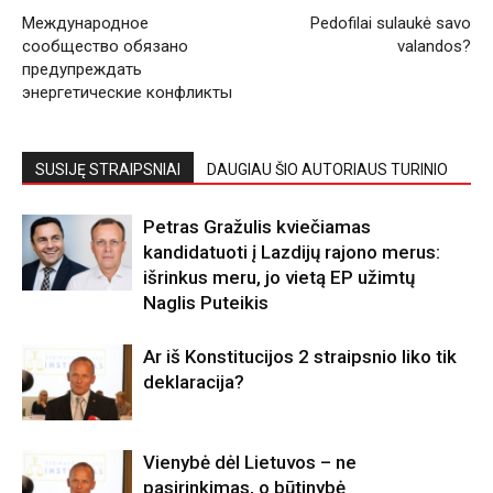
Международное
Pedofilai sulaukė savo
сообщество обязано
valandos?
предупреждать
энергетические конфликты
SUSIJĘ STRAIPSNIAI
DAUGIAU ŠIO AUTORIAUS TURINIO
Petras Gražulis kviečiamas
kandidatuoti į Lazdijų rajono merus:
išrinkus meru, jo vietą EP užimtų
Naglis Puteikis
Ar iš Konstitucijos 2 straipsnio liko tik
deklaracija?
Vienybė dėl Lietuvos – ne
pasirinkimas, o būtinybė