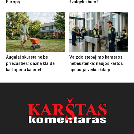
Europą
žvalgytis buto?
Augalai skursta ne be
Vaizdo stebėjimo kameros
priežasties: dažna klaida
nebeužtenka: naujos kartos
kartojama kasmet
apsauga veikia kitaip