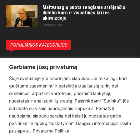
Maitvanagių puota rengiama artėjančio
didelio karo ir visuotinės krizės
akivaizdoje
21 kovo, 2023
POPULIARIOS KATEGORIJOS
Politika
3281
Gerbiame jūsų privatumą
Nuomonės
2174
Šioje svetainėje yra naudojami slapukai. Jie reikalingi, kad
Teisėsauga
1497
galėtume suasmeninti ir pateikti aktualiausią turinį bei
Aktualu
1373
skelbimus, atpažinti vartotojus, prisiminti lankytojų
Lietuva
619
nuostatas ir analizuoti jų srautą. Pasirinkdami "Sutinku", jūs
sutinkate su visais naudojamais slapukais. Pamatyti
Pasaulis
560
naudojamų slapukų sąrašą bei keisti jų nuostatas galite
Статьи на русском
282
pasirinkę "Slapukų Nustatymai". Daugiau informacijos rasite
Articles in english
160
puslapyje .
Privatumo Politika
Muzika
116