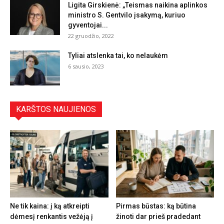
Ligita Girskienė: „Teismas naikina aplinkos
ministro S. Gentvilo įsakymą, kuriuo
gyventojai...
22 gruodžio, 2022
Tyliai atslenka tai, ko nelaukėm
6 sausio, 2023
KARŠTOS NAUJIENOS
Ne tik kaina: į ką atkreipti
Pirmas būstas: ką būtina
dėmesį renkantis vežėją į
žinoti dar prieš pradedant