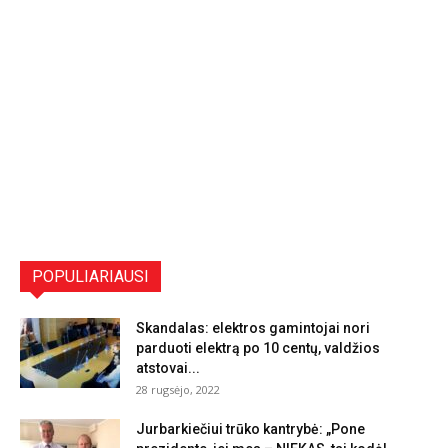
POPULIARIAUSI
Skandalas: elektros gamintojai nori
parduoti elektrą po 10 centų, valdžios
atstovai...
28 rugsėjo, 2022
Jurbarkiečiui trūko kantrybė: „Pone