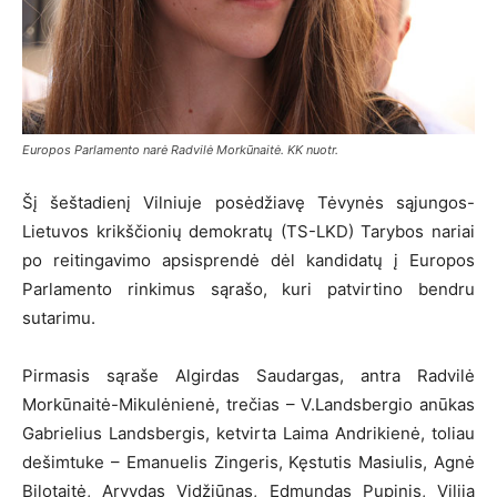
Europos Parlamento narė Radvilė Morkūnaitė. KK nuotr.
Šį šeštadienį Vilniuje posėdžiavę Tėvynės sąjungos-
Lietuvos krikščionių demokratų (TS-LKD) Tarybos nariai
po reitingavimo apsisprendė dėl kandidatų į Europos
Parlamento rinkimus sąrašo, kuri patvirtino bendru
sutarimu.
Pirmasis sąraše Algirdas Saudargas, antra Radvilė
Morkūnaitė-Mikulėnienė, trečias – V.Landsbergio anūkas
Gabrielius Landsbergis, ketvirta Laima Andrikienė, toliau
dešimtuke – Emanuelis Zingeris, Kęstutis Masiulis, Agnė
Bilotaitė, Arvydas Vidžiūnas, Edmundas Pupinis, Vilija