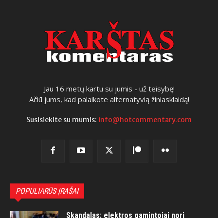
Jau 16 metų kartu su jumis - už teisybę!
Ačiū jums, kad palaikote alternatyvią žiniasklaidą!
Susisiekite su mumis:
info@hotcommentary.com
POPULIARŪS ĮRAŠAI
Skandalas: elektros gamintojai nori