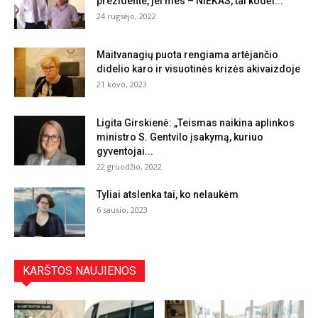
prezidente, jei mes – NIEKAS, tai kodėl...
24 rugsėjo, 2022
Maitvanagių puota rengiama artėjančio
didelio karo ir visuotinės krizės akivaizdoje
21 kovo, 2023
Ligita Girskienė: „Teismas naikina aplinkos
ministro S. Gentvilo įsakymą, kuriuo
gyventojai...
22 gruodžio, 2022
Tyliai atslenka tai, ko nelaukėm
6 sausio, 2023
KARŠTOS NAUJIENOS