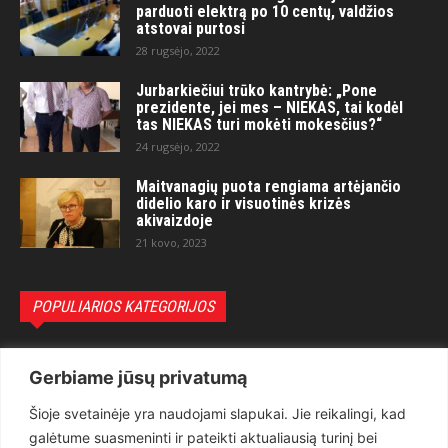
parduoti elektrą po 10 centų, valdžios
atstovai purtosi
28 rugsėjo, 2022
Jurbarkiečiui trūko kantrybė: „Pone
prezidente, jei mes – NIEKAS, tai kodėl
tas NIEKAS turi mokėti mokesčius?“
24 rugsėjo, 2022
Maitvanagių puota rengiama artėjančio
didelio karo ir visuotinės krizės
akivaizdoje
21 kovo, 2023
POPULIARIOS KATEGORIJOS
Politika
3281
Gerbiame jūsų privatumą
Nuomonės
2174
Šioje svetainėje yra naudojami slapukai. Jie reikalingi, kad
Teisėsauga
1497
galėtume suasmeninti ir pateikti aktualiausią turinį bei