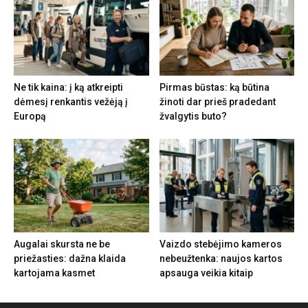
Ne tik kaina: į ką atkreipti
Pirmas būstas: ką būtina
dėmesį renkantis vežėją į
žinoti dar prieš pradedant
Europą
žvalgytis buto?
Augalai skursta ne be
Vaizdo stebėjimo kameros
priežasties: dažna klaida
nebeužtenka: naujos kartos
kartojama kasmet
apsauga veikia kitaip