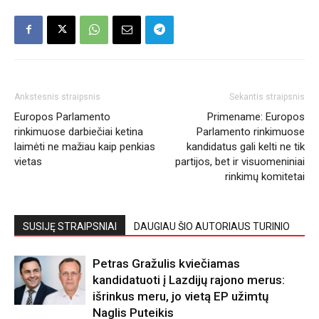
Ankstesnis straipsnis
Sekantis straipsnis
Europos Parlamento
Primename: Europos
rinkimuose darbiečiai ketina
Parlamento rinkimuose
laimėti ne mažiau kaip penkias
kandidatus gali kelti ne tik
vietas
partijos, bet ir visuomeniniai
rinkimų komitetai
SUSIJĘ STRAIPSNIAI
DAUGIAU ŠIO AUTORIAUS TURINIO
Petras Gražulis kviečiamas
kandidatuoti į Lazdijų rajono merus:
išrinkus meru, jo vietą EP užimtų
Naglis Puteikis