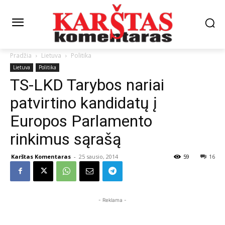
Pradžia
Lietuva
Politika
Lietuva
Politika
TS-LKD Tarybos nariai
patvirtino kandidatų į
Europos Parlamento
rinkimus sąrašą
Karštas Komentaras
-
25 sausio, 2014
59
16
- Reklama -