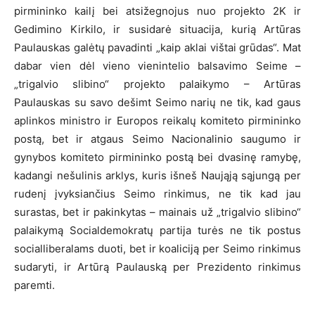
pirmininko kailį bei atsižegnojus nuo projekto 2K ir
Gedimino Kirkilo, ir susidarė situacija, kurią Artūras
Paulauskas galėtų pavadinti „kaip aklai vištai grūdas“. Mat
dabar vien dėl vieno vienintelio balsavimo Seime –
„trigalvio slibino“ projekto palaikymo – Artūras
Paulauskas su savo dešimt Seimo narių ne tik, kad gaus
aplinkos ministro ir Europos reikalų komiteto pirmininko
postą, bet ir atgaus Seimo Nacionalinio saugumo ir
gynybos komiteto pirmininko postą bei dvasinę ramybę,
kadangi nešulinis arklys, kuris išneš Naująją sąjungą per
rudenį įvyksiančius Seimo rinkimus, ne tik kad jau
surastas, bet ir pakinkytas – mainais už „trigalvio slibino“
palaikymą Socialdemokratų partija turės ne tik postus
socialliberalams duoti, bet ir koaliciją per Seimo rinkimus
sudaryti, ir Artūrą Paulauską per Prezidento rinkimus
paremti.