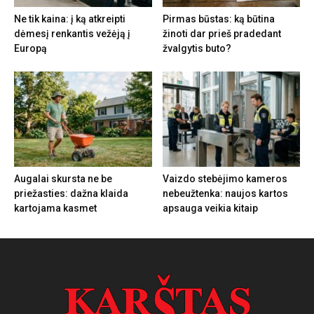
Ne tik kaina: į ką atkreipti
Pirmas būstas: ką būtina
dėmesį renkantis vežėją į
žinoti dar prieš pradedant
Europą
žvalgytis buto?
Augalai skursta ne be
Vaizdo stebėjimo kameros
priežasties: dažna klaida
nebeužtenka: naujos kartos
kartojama kasmet
apsauga veikia kitaip