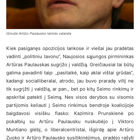
Išmušė Artūro Paulausko laimės valanda
Kiek pasiganęs opozicijos lankose ir viešai jau pradėtas
vadinti „politiniu lavonu“, Naujosios sąjungos pirmininkas
Artūras Paulauskas sugrįžo į valdžią. Greičiausiai tai būtų
galima pavadinti taip: „pasitaikė, kaip aklai vištai grūdas“,
kadangi socialliberalai, atrodo, jau buvo praradę viltį ne
tik sugrįžti į valdžią, ar pan., bet po kitų Seimo rinkimų ir
apskritai patekti į Seimą. Nes visos derybos su visomis
partijomis keliauti į Seimo rinkimus bendroje koalicijoje
baigdavosi visišku fiasko: Kazimira Prunskienė po
pokalbių su Artūru Paulausku nuskubėjo į Viktoro
Muntiano glėbį, o liberalcentristai, išgirdę apie Artūro
Zuoko ir Artūro Paulausko susitikinėjimus, pradėjo rašyti