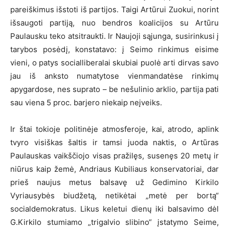
pareiškimus išstoti iš partijos. Taigi Artūrui Zuokui, norint
išsaugoti partiją, nuo bendros koalicijos su Artūru
Paulausku teko atsitraukti. Ir Naujoji sąjunga, susirinkusi į
tarybos posėdį, konstatavo: į Seimo rinkimus eisime
vieni, o patys socialliberalai skubiai puolė arti dirvas savo
jau iš anksto numatytose vienmandatėse rinkimų
apygardose, nes suprato – be nešulinio arklio, partija pati
sau viena 5 proc. barjero niekaip neįveiks.
Ir štai tokioje politinėje atmosferoje, kai, atrodo, aplink
tvyro visiškas šaltis ir tamsi juoda naktis, o Artūras
Paulauskas vaikščiojo visas pražilęs, susenęs 20 metų ir
niūrus kaip žemė, Andriaus Kubiliaus konservatoriai, dar
prieš naujus metus balsavę už Gedimino Kirkilo
Vyriausybės biudžetą, netikėtai „metė per bortą“
socialdemokratus. Likus keletui dienų iki balsavimo dėl
G.Kirkilo stumiamo „trigalvio slibino“ įstatymo Seime,