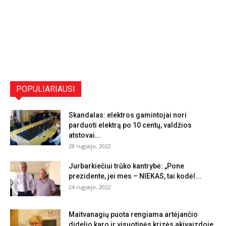
POPULIARIAUSI
Skandalas: elektros gamintojai nori
parduoti elektrą po 10 centų, valdžios
atstovai...
28 rugsėjo, 2022
Jurbarkiečiui trūko kantrybė: „Pone
prezidente, jei mes – NIEKAS, tai kodėl...
24 rugsėjo, 2022
Maitvanagių puota rengiama artėjančio
didelio karo ir visuotinės krizės akivaizdoje