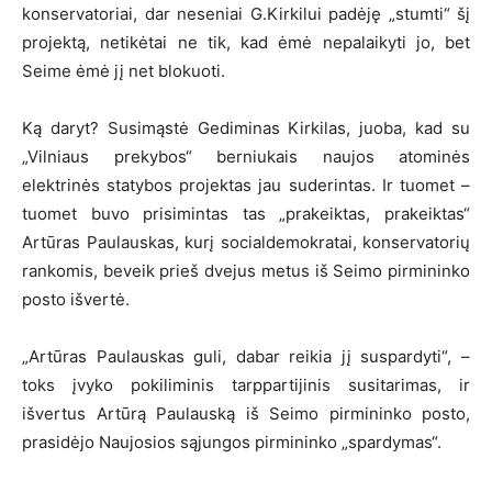
konservatoriai, dar neseniai G.Kirkilui padėję „stumti“ šį
projektą, netikėtai ne tik, kad ėmė nepalaikyti jo, bet
Seime ėmė jį net blokuoti.
Ką daryt? Susimąstė Gediminas Kirkilas, juoba, kad su
„Vilniaus prekybos“ berniukais naujos atominės
elektrinės statybos projektas jau suderintas. Ir tuomet –
tuomet buvo prisimintas tas „prakeiktas, prakeiktas“
Artūras Paulauskas, kurį socialdemokratai, konservatorių
rankomis, beveik prieš dvejus metus iš Seimo pirmininko
posto išvertė.
„Artūras Paulauskas guli, dabar reikia jį suspardyti“, –
toks įvyko pokiliminis tarppartijinis susitarimas, ir
išvertus Artūrą Paulauską iš Seimo pirmininko posto,
prasidėjo Naujosios sąjungos pirmininko „spardymas“.