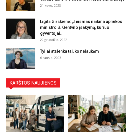
21 kovo, 2023
Ligita Girskienė: „Teismas naikina aplinkos
ministro S. Gentvilo įsakymą, kuriuo
gyventojai...
22 gruodžio, 2022
Tyliai atslenka tai, ko nelaukėm
6 sausio, 2023
KARŠTOS NAUJIENOS