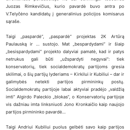
Juozas Rimkevičius, kurio pavardė buvo antra po
V.Telyčėno kandidatų į generalinius policijos komisarus
sąraše.
Taigi „paspardė“, „paspardė“ projektas 2K Artūrą
Paulauską ir … sustojo. Mat „bespardydami“ ir šiaip
„besispardydami“ projekto dalyviai pamatė, kad ir patys
netrukus gali būti „užspardyti negyvai“: tiek
konservatorių, tiek socialdemokratų partijoms gresia
skilimai, o šių partijų lyderiams – Kirkilui ir Kubiliui – dar ir
galimybės netekti partijos pirmininkų postų.
Socialdemokratų partijoje labai aktyviai pradėjo „valdžią
imti“ Algirdo Paleckio „blokas“, o Konservatorių partijoje
vis dažniau imta linksniuoti Jono Kronkaičio kaip naujojo
partijos pirmininko pavardė…
Taigi Andriui Kubiliui puolus gelbėti savo kaip partijos