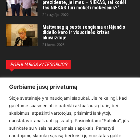
prezidente, jei mes – NIEKAS, tai kodėl
tas NIEKAS turi mokėti mokesčius?“
24 rugsėjo, 2022
Maitvanagių puota rengiama artėjančio
didelio karo ir visuotinės krizės
akivaizdoje
21 kovo, 2023
POPULIARIOS KATEGORIJOS
Politika
3281
Gerbiame jūsų privatumą
Nuomonės
2174
Šioje svetainėje yra naudojami slapukai. Jie reikalingi, kad
Teisėsauga
1497
galėtume suasmeninti ir pateikti aktualiausią turinį bei
Aktualu
1373
skelbimus, atpažinti vartotojus, prisiminti lankytojų
Lietuva
619
nuostatas ir analizuoti jų srautą. Pasirinkdami "Sutinku", jūs
sutinkate su visais naudojamais slapukais. Pamatyti
Pasaulis
560
naudojamų slapukų sąrašą bei keisti jų nuostatas galite
Статьи на русском
282