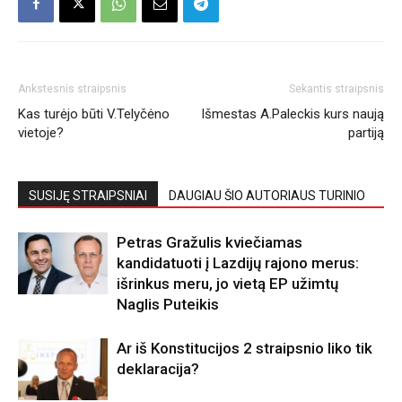
Ankstesnis straipsnis
Sekantis straipsnis
Kas turėjo būti V.Telyčėno
Išmestas A.Paleckis kurs naują
vietoje?
partiją
SUSIJĘ STRAIPSNIAI
DAUGIAU ŠIO AUTORIAUS TURINIO
Petras Gražulis kviečiamas
kandidatuoti į Lazdijų rajono merus:
išrinkus meru, jo vietą EP užimtų
Naglis Puteikis
Ar iš Konstitucijos 2 straipsnio liko tik
deklaracija?