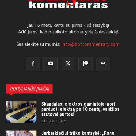
Jau 16 metų kartu su jumis - už teisybę!
Ačiū jums, kad palaikote alternatyvią žiniasklaidą!
Susisiekite su mumis:
info@hotcommentary.com
POPULIARŪS ĮRAŠAI
Skandalas: elektros gamintojai nori
parduoti elektrą po 10 centų, valdžios
atstovai purtosi
28 rugsėjo, 2022
Jurbarkiečiui trūko kantrybė: „Pone