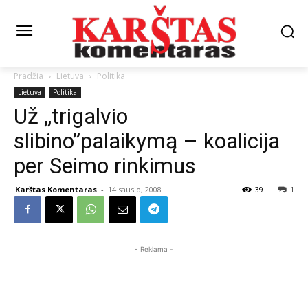
Pradžia
Lietuva
Politika
Lietuva
Politika
Už „trigalvio
slibino”palaikymą – koalicija
per Seimo rinkimus
Karštas Komentaras
-
14 sausio, 2008
39
1
- Reklama -