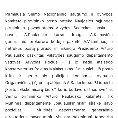
Pirmiausia Seimo Nacionalinio saugumo ir gynybos
komiteto pirmininko posto neteko Naujosios sąjungos
pirmininko pavaduotojas Alvydas Sadeckas, paskui –
buvusį A.Paulausko kurso draugą A.Klimavičių
generalinio prokuroro kėdėje pakeitė A.Valantinas, o
netrukus postą prarado ir laikinojo Prezidento Artūro
Paulausko paskirtas Valstybės saugumo departamento
vadovas Arvydas Pocius – į jo kėdę atsisėdo
konservatorius Povilas Malakauskas. Galiausiai – iš posto
krito ir generalinis policijos komisaras Vytautas
Grigaravičius, į šį postą atėjęs iš A.Sadecko su P.Liubertu
įkurto „Ekskomisarų biuro“, kuris būdavo dažnas svečias
Seimo pirmininko Artūro Paulausko kabinete. Tik
Muitinės departamente „paulauskininkai“ išlaikė savo
pozicijas – Muitinės departamento generalinio
direktoriaus pavaduotoju vis dar sėkmingai tebedirba