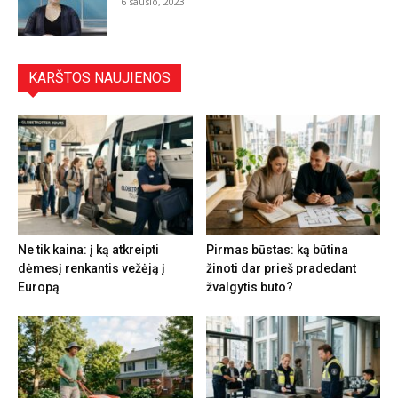
6 sausio, 2023
KARŠTOS NAUJIENOS
Ne tik kaina: į ką atkreipti
Pirmas būstas: ką būtina
dėmesį renkantis vežėją į
žinoti dar prieš pradedant
Europą
žvalgytis buto?