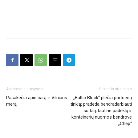
Ankstesnis straipsnis
Sekantis straipsnis
Pasakėčia apie carą ir Vilniaus
„Baltic Block“ plečia partnerių
merą
tinklą: pradeda bendradarbiauti
su tarptautine padėklų ir
konteinerių nuomos bendrove
„Chep“