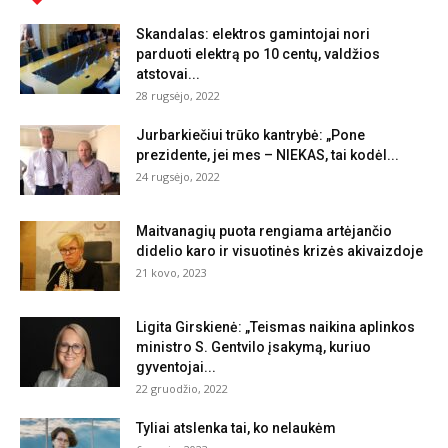
Skandalas: elektros gamintojai nori
parduoti elektrą po 10 centų, valdžios
atstovai...
28 rugsėjo, 2022
Jurbarkiečiui trūko kantrybė: „Pone
prezidente, jei mes – NIEKAS, tai kodėl...
24 rugsėjo, 2022
Maitvanagių puota rengiama artėjančio
didelio karo ir visuotinės krizės akivaizdoje
21 kovo, 2023
Ligita Girskienė: „Teismas naikina aplinkos
ministro S. Gentvilo įsakymą, kuriuo
gyventojai...
22 gruodžio, 2022
Tyliai atslenka tai, ko nelaukėm