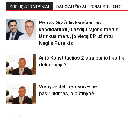
SUSIJĘ STRAIPSNIAI
DAUGIAU ŠIO AUTORIAUS TURINIO
Petras Gražulis kviečiamas
kandidatuoti į Lazdijų rajono merus:
išrinkus meru, jo vietą EP užimtų
Naglis Puteikis
Ar iš Konstitucijos 2 straipsnio liko tik
deklaracija?
Vienybė dėl Lietuvos – ne
pasirinkimas, o būtinybė