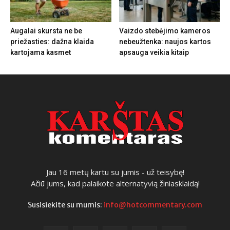
Augalai skursta ne be
Vaizdo stebėjimo kameros
priežasties: dažna klaida
nebeužtenka: naujos kartos
kartojama kasmet
apsauga veikia kitaip
Jau 16 metų kartu su jumis - už teisybę!
Ačiū jums, kad palaikote alternatyvią žiniasklaidą!
Susisiekite su mumis:
info@hotcommentary.com