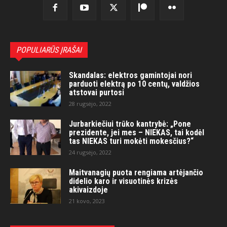
POPULIARŪS ĮRAŠAI
Skandalas: elektros gamintojai nori
parduoti elektrą po 10 centų, valdžios
atstovai purtosi
28 rugsėjo, 2022
Jurbarkiečiui trūko kantrybė: „Pone
prezidente, jei mes – NIEKAS, tai kodėl
tas NIEKAS turi mokėti mokesčius?“
24 rugsėjo, 2022
Maitvanagių puota rengiama artėjančio
didelio karo ir visuotinės krizės
akivaizdoje
21 kovo, 2023