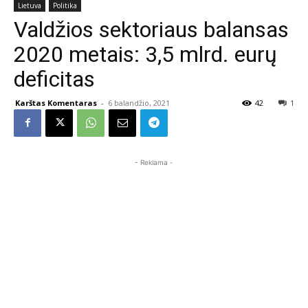
Lietuva
Politika
Valdžios sektoriaus balansas
2020 metais: 3,5 mlrd. eurų
deficitas
Karštas Komentaras
-
6 balandžio, 2021
42
1
- Reklama -