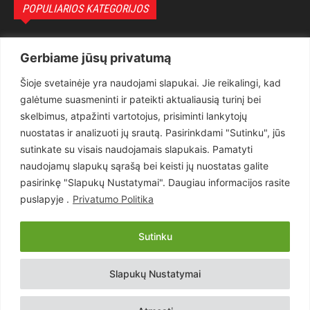
POPULIARIOS KATEGORIJOS
Politika
3281
Gerbiame jūsų privatumą
Nuomonės
2174
Šioje svetainėje yra naudojami slapukai. Jie reikalingi, kad
Teisėsauga
1497
galėtume suasmeninti ir pateikti aktualiausią turinį bei
Aktualu
1373
skelbimus, atpažinti vartotojus, prisiminti lankytojų
Lietuva
619
nuostatas ir analizuoti jų srautą. Pasirinkdami "Sutinku", jūs
sutinkate su visais naudojamais slapukais. Pamatyti
Pasaulis
560
naudojamų slapukų sąrašą bei keisti jų nuostatas galite
Статьи на русском
282
pasirinkę "Slapukų Nustatymai". Daugiau informacijos rasite
Articles in english
160
puslapyje .
Privatumo Politika
Muzika
116
Sutinku
Copyright © 2026 UAB „Goruva“. Visos teisės saugomos.
Slapukų Nustatymai
Kontaktai
Prenumerata
Privatumo Politika
Naudojimosi Taisyklės