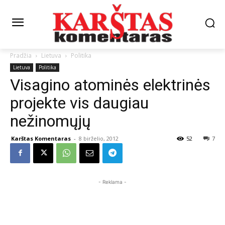
Pradžia
Lietuva
Politika
Lietuva
Politika
Visagino atominės elektrinės
projekte vis daugiau
nežinomųjų
Karštas Komentaras
-
8 birželio, 2012
52
7
- Reklama -