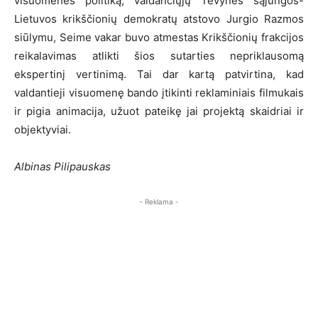
visuomenės politiką, valdančiųjų Tėvynės sąjungos-
Lietuvos krikščionių demokratų atstovo Jurgio Razmos
siūlymu, Seime vakar buvo atmestas Krikščionių frakcijos
reikalavimas atlikti šios sutarties nepriklausomą
ekspertinį vertinimą. Tai dar kartą patvirtina, kad
valdantieji visuomenę bando įtikinti reklaminiais filmukais
ir pigia animacija, užuot pateikę jai projektą skaidriai ir
objektyviai.
Albinas Pilipauskas
- Reklama -