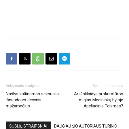
Ankstesnis straipsnis
Sekantis straipsnis
Našlys kaltinamas seksualiai
Ar išsklaidys prokuratūros
išnaudojęs devynis
miglas Medininkų byloje
mažamečius
Apeliacinis Teismas?
SUSIJĘ STRAIPSNIAI
DAUGIAU ŠIO AUTORIAUS TURINIO