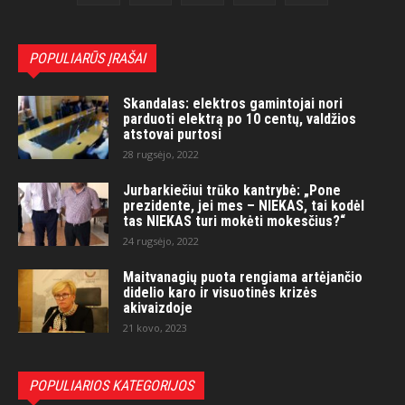
POPULIARŪS ĮRAŠAI
Skandalas: elektros gamintojai nori
parduoti elektrą po 10 centų, valdžios
atstovai purtosi
28 rugsėjo, 2022
Jurbarkiečiui trūko kantrybė: „Pone
prezidente, jei mes – NIEKAS, tai kodėl
tas NIEKAS turi mokėti mokesčius?“
24 rugsėjo, 2022
Maitvanagių puota rengiama artėjančio
didelio karo ir visuotinės krizės
akivaizdoje
21 kovo, 2023
POPULIARIOS KATEGORIJOS