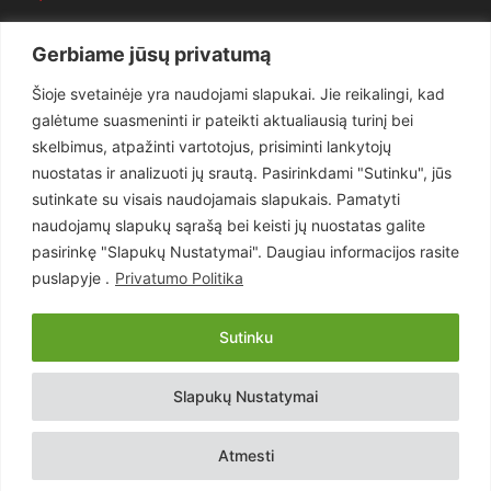
Politika
3281
Gerbiame jūsų privatumą
Nuomonės
2174
Šioje svetainėje yra naudojami slapukai. Jie reikalingi, kad
Teisėsauga
1497
galėtume suasmeninti ir pateikti aktualiausią turinį bei
Aktualu
1373
skelbimus, atpažinti vartotojus, prisiminti lankytojų
Lietuva
619
nuostatas ir analizuoti jų srautą. Pasirinkdami "Sutinku", jūs
sutinkate su visais naudojamais slapukais. Pamatyti
Pasaulis
560
naudojamų slapukų sąrašą bei keisti jų nuostatas galite
Статьи на русском
282
pasirinkę "Slapukų Nustatymai". Daugiau informacijos rasite
Articles in english
160
puslapyje .
Privatumo Politika
Muzika
116
Sutinku
Copyright © 2026 UAB „Goruva“. Visos teisės saugomos.
Slapukų Nustatymai
Kontaktai
Prenumerata
Privatumo Politika
Naudojimosi Taisyklės
Atmesti
Svetainės sprendimas:
EastWestHost