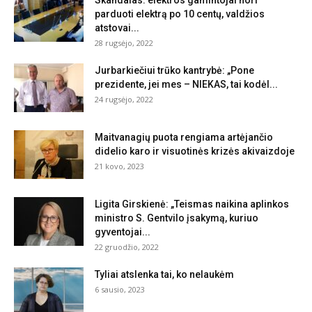
Skandalas: elektros gamintojai nori
parduoti elektrą po 10 centų, valdžios
atstovai...
28 rugsėjo, 2022
Jurbarkiečiui trūko kantrybė: „Pone
prezidente, jei mes – NIEKAS, tai kodėl...
24 rugsėjo, 2022
Maitvanagių puota rengiama artėjančio
didelio karo ir visuotinės krizės akivaizdoje
21 kovo, 2023
Ligita Girskienė: „Teismas naikina aplinkos
ministro S. Gentvilo įsakymą, kuriuo
gyventojai...
22 gruodžio, 2022
Tyliai atslenka tai, ko nelaukėm
6 sausio, 2023