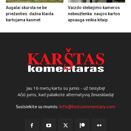
Augalai skursta ne be
Vaizdo stebėjimo kameros
priežasties: dažna klaida
nebeužtenka: naujos kartos
kartojama kasmet
apsauga veikia kitaip
Jau 16 metų kartu su jumis - už teisybę!
Ačiū jums, kad palaikote alternatyvią žiniasklaidą!
Susisiekite su mumis:
info@hotcommentary.com