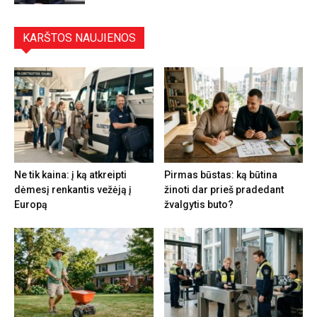
KARŠTOS NAUJIENOS
Ne tik kaina: į ką atkreipti
Pirmas būstas: ką būtina
dėmesį renkantis vežėją į
žinoti dar prieš pradedant
Europą
žvalgytis buto?