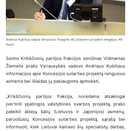
Andrius Kubilius slepia tikruosius Visagino AE įstatymo projekto rengėjus. KK
nuotr.
Seimo Krikščionių partijos frakcijos seniūnas Vidmantas
Žiemelis prašo Vyriausybės vadovo Andriaus Kubiliaus
informacijos apie Koncesijos sutarties projektą rengusius
asmenis bei išlaidas jų paslaugoms apmokėti.
„Krikščionių partijos frakcija, norėdama atsakingai
įvertinti ypatingos valstybinės svarbos projektą, prašo
pateikti abiejų šalių (Lietuvos ir Japonijos) asmenų,
paruošusių Koncesijos sutarties projektą, sąrašą bei
informuoti, kiek Lietuvai kainavo šių specialistų darbas,