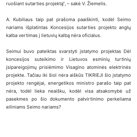
ruošiant sutarties projektą“, – sakė V. Žiemelis.
A. Kubiliaus taip pat prašoma paaiškinti, kodėl Seimo
nariams išplatintas Koncesijos sutarties projekto anglų
kalba vertimas į lietuvių kalbą nėra oficialus.
Seimui buvo pateiktas svarstyti įstatymo projektas Dėl
koncesijos suteikimo ir Lietuvos esminių turtinių
įsipareigojimų prisiėmimo Visagino atominės elektrinės
projekte. Tačiau iki šiol nėra aiškūs TIKRIEJI šio įstatymo
projekto rengėjai, energetikos ministro parašo taip pat
nėra, todėl lieka neaišku, kodėl visa atsakomybė už
pasekmes po šio dokumento patvirtinimo perkeliama
eiliniams Seimo nariams?