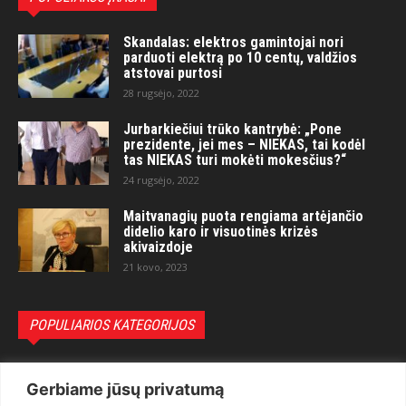
Skandalas: elektros gamintojai nori
parduoti elektrą po 10 centų, valdžios
atstovai purtosi
28 rugsėjo, 2022
Jurbarkiečiui trūko kantrybė: „Pone
prezidente, jei mes – NIEKAS, tai kodėl
tas NIEKAS turi mokėti mokesčius?“
24 rugsėjo, 2022
Maitvanagių puota rengiama artėjančio
didelio karo ir visuotinės krizės
akivaizdoje
21 kovo, 2023
POPULIARIOS KATEGORIJOS
Politika
3281
Gerbiame jūsų privatumą
Nuomonės
2174