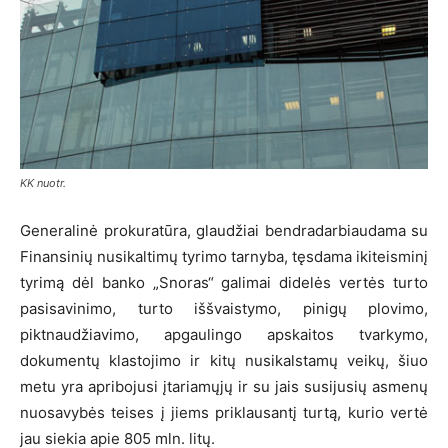
KK nuotr.
Generalinė prokuratūra, glaudžiai bendradarbiaudama su
Finansinių nusikaltimų tyrimo tarnyba, tęsdama ikiteisminį
tyrimą dėl banko „Snoras“ galimai didelės vertės turto
pasisavinimo, turto iššvaistymo, pinigų plovimo,
piktnaudžiavimo, apgaulingo apskaitos tvarkymo,
dokumentų klastojimo ir kitų nusikalstamų veikų, šiuo
metu yra apribojusi įtariamųjų ir su jais susijusių asmenų
nuosavybės teises į jiems priklausantį turtą, kurio vertė
jau siekia apie 805 mln. litų.