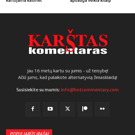
kartojama kasmet
apsauga veikia kitaip
Jau 16 metų kartu su jumis - už teisybę!
Ačiū jums, kad palaikote alternatyvią žiniasklaidą!
Susisiekite su mumis:
info@hotcommentary.com
POPULIARŪS ĮRAŠAI