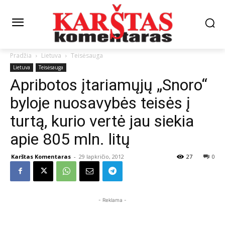
Pradžia
Lietuva
Teisėsauga
Lietuva
Teisėsauga
Apribotos įtariamųjų „Snoro“
byloje nuosavybės teisės į
turtą, kurio vertė jau siekia
apie 805 mln. litų
Karštas Komentaras
-
29 lapkričio, 2012
27
0
- Reklama -