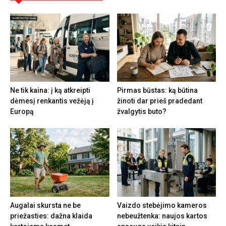
Ne tik kaina: į ką atkreipti
Pirmas būstas: ką būtina
dėmesį renkantis vežėją į
žinoti dar prieš pradedant
Europą
žvalgytis buto?
Augalai skursta ne be
Vaizdo stebėjimo kameros
priežasties: dažna klaida
nebeužtenka: naujos kartos