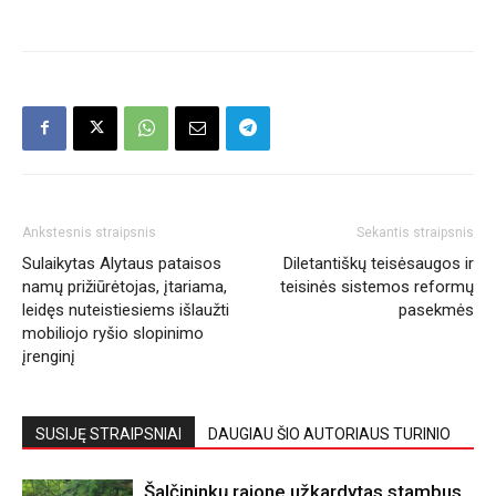
Ankstesnis straipsnis
Sekantis straipsnis
Sulaikytas Alytaus pataisos
Diletantiškų teisėsaugos ir
namų prižiūrėtojas, įtariama,
teisinės sistemos reformų
leidęs nuteistiesiems išlaužti
pasekmės
mobiliojo ryšio slopinimo
įrenginį
SUSIJĘ STRAIPSNIAI
DAUGIAU ŠIO AUTORIAUS TURINIO
Šalčininkų rajone užkardytas stambus