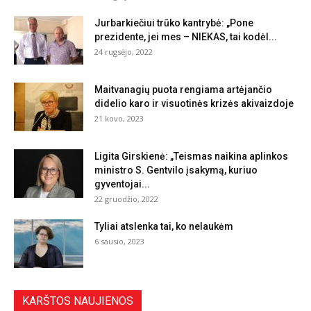
Jurbarkiečiui trūko kantrybė: „Pone
prezidente, jei mes – NIEKAS, tai kodėl...
24 rugsėjo, 2022
Maitvanagių puota rengiama artėjančio
didelio karo ir visuotinės krizės akivaizdoje
21 kovo, 2023
Ligita Girskienė: „Teismas naikina aplinkos
ministro S. Gentvilo įsakymą, kuriuo
gyventojai...
22 gruodžio, 2022
Tyliai atslenka tai, ko nelaukėm
6 sausio, 2023
KARŠTOS NAUJIENOS