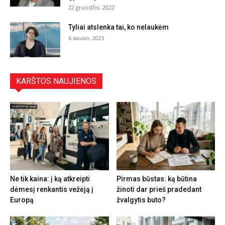
22 gruodžio, 2022
Tyliai atslenka tai, ko nelaukėm
6 sausio, 2023
KARŠTOS NAUJIENOS
Ne tik kaina: į ką atkreipti
Pirmas būstas: ką būtina
dėmesį renkantis vežėją į
žinoti dar prieš pradedant
Europą
žvalgytis buto?