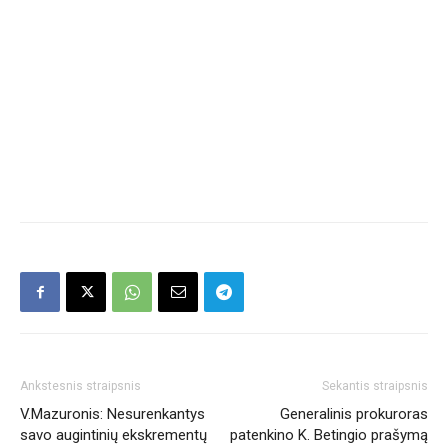
Ankstesnis straipsnis
Sekantis straipsnis
V.Mazuronis: Nesurenkantys
Generalinis prokuroras
savo augintinių ekskrementų
patenkino K. Betingio prašymą