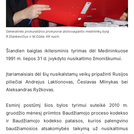
Generalinės prokuratūros prokurorai atstovaujantis medininkų bylą
R.Stankevičius ir M.Dūda. KK nuotr.
Šiandien baigtas ikiteisminis tyrimas dėl Medininkuose
1991 m. liepos 31 d. įvykdyto nusikaltimo žmoniškumui.
Įtariamaisiais dėl šių nusikalstamų veikų pripažinti Rusijos
piliečiai Andrejus Laktionovas, Česlavas Mlinykas bei
Aleksandras Ryžkovas.
Esminį postūmį šios bylos tyrimui suteikė 2010 m.
gruodžio mėnesį priimtos Baudžiamojo proceso kodekso
ir Baudžiamojo kodekso pataisos, kurios palengvino
baudžiamosios atsakomybės taikymą už nusikaltimus