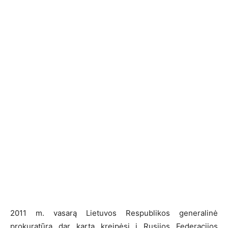
2011 m. vasarą Lietuvos Respublikos generalinė
prokuratūra dar kartą kreipėsi į Rusijos Federacijos