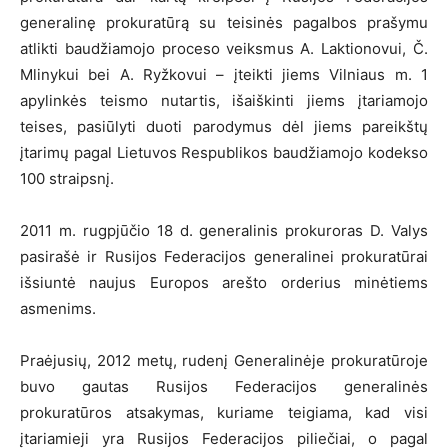
generalinę prokuratūrą su teisinės pagalbos prašymu
atlikti baudžiamojo proceso veiksmus A. Laktionovui, Č.
Mlinykui bei A. Ryžkovui – įteikti jiems Vilniaus m. 1
apylinkės teismo nutartis, išaiškinti jiems įtariamojo
teises, pasiūlyti duoti parodymus dėl jiems pareikštų
įtarimų pagal Lietuvos Respublikos baudžiamojo kodekso
100 straipsnį.
2011 m. rugpjūčio 18 d. generalinis prokuroras D. Valys
pasirašė ir Rusijos Federacijos generalinei prokuratūrai
išsiuntė naujus Europos arešto orderius minėtiems
asmenims.
Praėjusių, 2012 metų, rudenį Generalinėje prokuratūroje
buvo gautas Rusijos Federacijos generalinės
prokuratūros atsakymas, kuriame teigiama, kad visi
įtariamieji yra Rusijos Federacijos piliečiai, o pagal