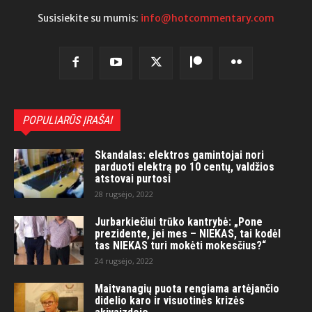
Susisiekite su mumis:
info@hotcommentary.com
POPULIARŪS ĮRAŠAI
Skandalas: elektros gamintojai nori
parduoti elektrą po 10 centų, valdžios
atstovai purtosi
28 rugsėjo, 2022
Jurbarkiečiui trūko kantrybė: „Pone
prezidente, jei mes – NIEKAS, tai kodėl
tas NIEKAS turi mokėti mokesčius?“
24 rugsėjo, 2022
Maitvanagių puota rengiama artėjančio
didelio karo ir visuotinės krizės