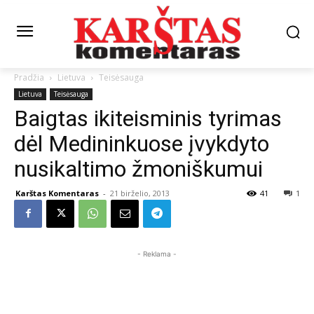
Pradžia
Lietuva
Teisėsauga
Lietuva
Teisėsauga
Baigtas ikiteisminis tyrimas
dėl Medininkuose įvykdyto
nusikaltimo žmoniškumui
Karštas Komentaras
-
21 birželio, 2013
41
1
- Reklama -