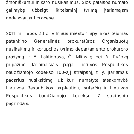
žmoniškumui ir karo nusikaltimus. Šios pataisos numato
galimybę užbaigti ikiteisminį tyrimą įtariamajam
nedalyvaujant procese.
2011 m. liepos 28 d. Vilniaus miesto 1 apylinkės teismas
patenkino Generalinės prokuratūros Organizuotų
nusikaltimų ir korupcijos tyrimo departamento prokuroro
prašymą ir A. Laktionovą, Č. Mlinyką bei A. Ryžovą
pripažino įtariamaisiais pagal Lietuvos Respublikos
baudžiamojo kodekso 100-ąjį straipsnį, t. y. įtariamais
padarius nusikaltimą, už kurį numatyta atsakomybė
Lietuvos Respublikos tarptautinių sutarčių ir Lietuvos
Respublikos baudžiamojo kodekso 7 straipsnio
pagrindais.