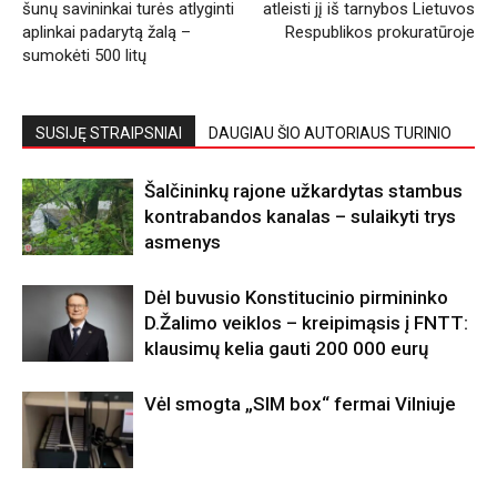
šunų savininkai turės atlyginti
atleisti jį iš tarnybos Lietuvos
aplinkai padarytą žalą –
Respublikos prokuratūroje
sumokėti 500 litų
SUSIJĘ STRAIPSNIAI
DAUGIAU ŠIO AUTORIAUS TURINIO
Šalčininkų rajone užkardytas stambus
kontrabandos kanalas – sulaikyti trys
asmenys
Dėl buvusio Konstitucinio pirmininko
D.Žalimo veiklos – kreipimąsis į FNTT:
klausimų kelia gauti 200 000 eurų
Vėl smogta „SIM box“ fermai Vilniuje