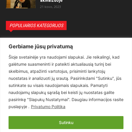
akivaizdoje
21 kovo, 2023
POPULIARIOS KATEGORIJOS
Politika
3281
Gerbiame jūsų privatumą
Nuomonės
2174
Šioje svetainėje yra naudojami slapukai. Jie reikalingi, kad
Teisėsauga
1497
galėtume suasmeninti ir pateikti aktualiausią turinį bei
Aktualu
1373
skelbimus, atpažinti vartotojus, prisiminti lankytojų
Lietuva
619
nuostatas ir analizuoti jų srautą. Pasirinkdami "Sutinku", jūs
sutinkate su visais naudojamais slapukais. Pamatyti
Pasaulis
560
naudojamų slapukų sąrašą bei keisti jų nuostatas galite
Статьи на русском
282
pasirinkę "Slapukų Nustatymai". Daugiau informacijos rasite
Articles in english
160
puslapyje .
Privatumo Politika
Muzika
116
Sutinku