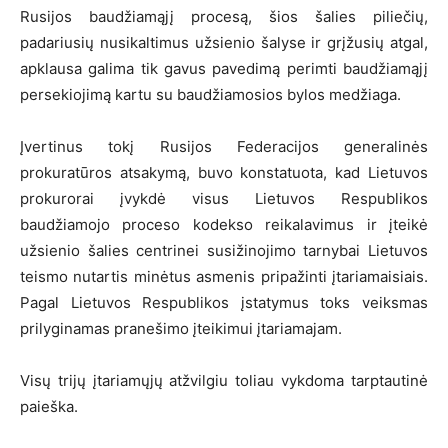
Rusijos baudžiamąjį procesą, šios šalies piliečių,
padariusių nusikaltimus užsienio šalyse ir grįžusių atgal,
apklausa galima tik gavus pavedimą perimti baudžiamąjį
persekiojimą kartu su baudžiamosios bylos medžiaga.
Įvertinus tokį Rusijos Federacijos generalinės
prokuratūros atsakymą, buvo konstatuota, kad Lietuvos
prokurorai įvykdė visus Lietuvos Respublikos
baudžiamojo proceso kodekso reikalavimus ir įteikė
užsienio šalies centrinei susižinojimo tarnybai Lietuvos
teismo nutartis minėtus asmenis pripažinti įtariamaisiais.
Pagal Lietuvos Respublikos įstatymus toks veiksmas
prilyginamas pranešimo įteikimui įtariamajam.
Visų trijų įtariamųjų atžvilgiu toliau vykdoma tarptautinė
paieška.