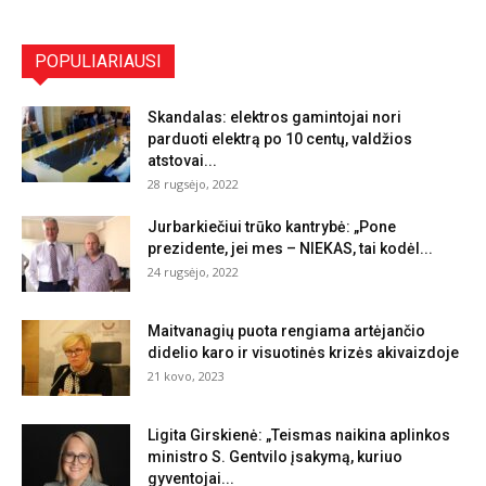
POPULIARIAUSI
Skandalas: elektros gamintojai nori
parduoti elektrą po 10 centų, valdžios
atstovai...
28 rugsėjo, 2022
Jurbarkiečiui trūko kantrybė: „Pone
prezidente, jei mes – NIEKAS, tai kodėl...
24 rugsėjo, 2022
Maitvanagių puota rengiama artėjančio
didelio karo ir visuotinės krizės akivaizdoje
21 kovo, 2023
Ligita Girskienė: „Teismas naikina aplinkos
ministro S. Gentvilo įsakymą, kuriuo
gyventojai...