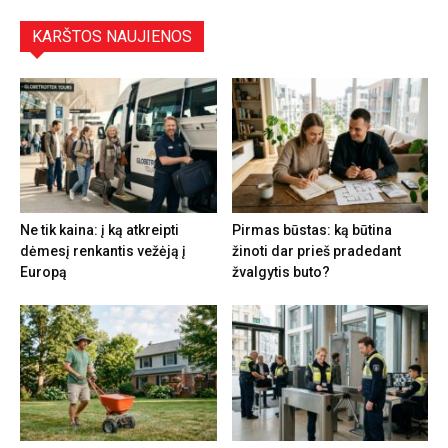
KARŠTOS NAUJIENOS
Ne tik kaina: į ką atkreipti
Pirmas būstas: ką būtina
dėmesį renkantis vežėją į
žinoti dar prieš pradedant
Europą
žvalgytis buto?