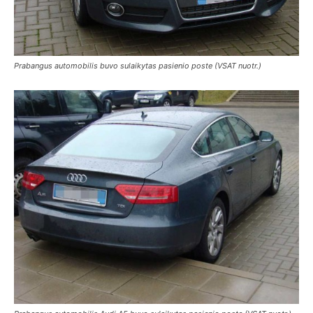
Prabangus automobilis buvo sulaikytas pasienio poste (VSAT nuotr.)