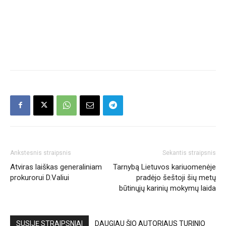
Ankstesnis straipsnis
Sekantis straipsnis
Atviras laiškas generaliniam
Tarnybą Lietuvos kariuomenėje
prokurorui D.Valiui
pradėjo šeštoji šių metų
būtinųjų karinių mokymų laida
SUSIJĘ STRAIPSNIAI
DAUGIAU ŠIO AUTORIAUS TURINIO