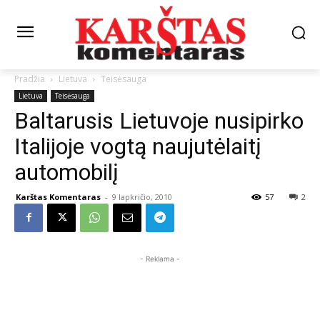
Pradžia
Lietuva
Teisėsauga
Lietuva
Teisėsauga
Baltarusis Lietuvoje nusipirko
Italijoje vogtą naujutėlaitį
automobilį
Karštas Komentaras
-
9 lapkričio, 2010
57
2
- Reklama -