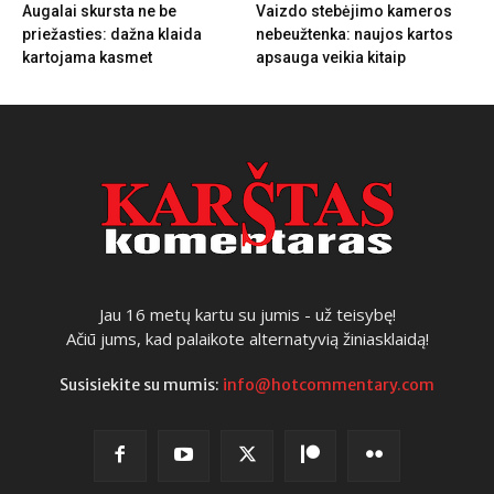
Augalai skursta ne be
Vaizdo stebėjimo kameros
priežasties: dažna klaida
nebeužtenka: naujos kartos
kartojama kasmet
apsauga veikia kitaip
Jau 16 metų kartu su jumis - už teisybę!
Ačiū jums, kad palaikote alternatyvią žiniasklaidą!
Susisiekite su mumis:
info@hotcommentary.com