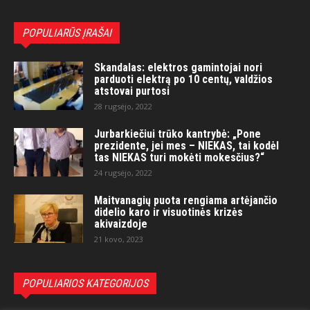
POPULIARŪS ĮRAŠAI
Skandalas: elektros gamintojai nori
parduoti elektrą po 10 centų, valdžios
atstovai purtosi
28 rugsėjo, 2022
Jurbarkiečiui trūko kantrybė: „Pone
prezidente, jei mes – NIEKAS, tai kodėl
tas NIEKAS turi mokėti mokesčius?“
24 rugsėjo, 2022
Maitvanagių puota rengiama artėjančio
didelio karo ir visuotinės krizės
akivaizdoje
21 kovo, 2023
POPULIARIOS KATEGORIJOS