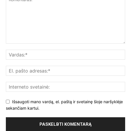
Išsaugoti mano vardą, el. paštą ir svetainę šioje naršyklėje
sekančiam kartui.