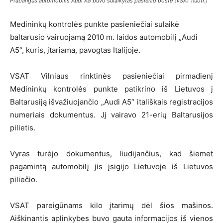
Prabangus automobilis Audi A5 buvo sulaikytas pasienio poste (VSAT nuotr.)
Medininkų kontrolės punkte pasieniečiai sulaikė
baltarusio vairuojamą 2010 m. laidos automobilį „Audi
A5“, kuris, įtariama, pavogtas Italijoje.
VSAT Vilniaus rinktinės pasieniečiai pirmadienį
Medininkų kontrolės punkte patikrino iš Lietuvos į
Baltarusiją išvažiuojančio „Audi A5“ itališkais registracijos
numeriais dokumentus. Jį vairavo 21-erių Baltarusijos
pilietis.
Vyras turėjo dokumentus, liudijančius, kad šiemet
pagamintą automobilį jis įsigijo Lietuvoje iš Lietuvos
piliečio.
VSAT pareigūnams kilo įtarimų dėl šios mašinos.
Aiškinantis aplinkybes buvo gauta informacijos iš vienos