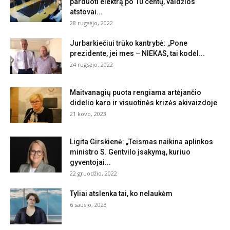
parduoti elektrą po 10 centų, valdžios
atstovai...
28 rugsėjo, 2022
Jurbarkiečiui trūko kantrybė: „Pone
prezidente, jei mes – NIEKAS, tai kodėl...
24 rugsėjo, 2022
Maitvanagių puota rengiama artėjančio
didelio karo ir visuotinės krizės akivaizdoje
21 kovo, 2023
Ligita Girskienė: „Teismas naikina aplinkos
ministro S. Gentvilo įsakymą, kuriuo
gyventojai...
22 gruodžio, 2022
Tyliai atslenka tai, ko nelaukėm
6 sausio, 2023