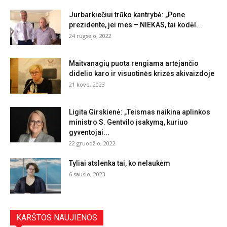
Jurbarkiečiui trūko kantrybė: „Pone
prezidente, jei mes – NIEKAS, tai kodėl...
24 rugsėjo, 2022
Maitvanagių puota rengiama artėjančio
didelio karo ir visuotinės krizės akivaizdoje
21 kovo, 2023
Ligita Girskienė: „Teismas naikina aplinkos
ministro S. Gentvilo įsakymą, kuriuo
gyventojai...
22 gruodžio, 2022
Tyliai atslenka tai, ko nelaukėm
6 sausio, 2023
KARŠTOS NAUJIENOS