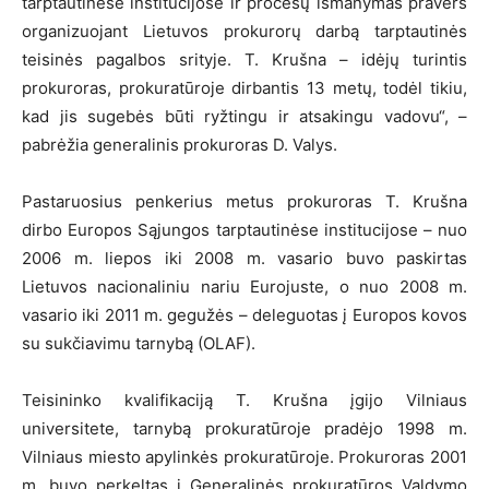
tarptautinėse institucijose ir procesų išmanymas pravers
organizuojant Lietuvos prokurorų darbą tarptautinės
teisinės pagalbos srityje. T. Krušna – idėjų turintis
prokuroras, prokuratūroje dirbantis 13 metų, todėl tikiu,
kad jis sugebės būti ryžtingu ir atsakingu vadovu“, –
pabrėžia generalinis prokuroras D. Valys.
Pastaruosius penkerius metus prokuroras T. Krušna
dirbo Europos Sąjungos tarptautinėse institucijose – nuo
2006 m. liepos iki 2008 m. vasario buvo paskirtas
Lietuvos nacionaliniu nariu Eurojuste, o nuo 2008 m.
vasario iki 2011 m. gegužės – deleguotas į Europos kovos
su sukčiavimu tarnybą (OLAF).
Teisininko kvalifikaciją T. Krušna įgijo Vilniaus
universitete, tarnybą prokuratūroje pradėjo 1998 m.
Vilniaus miesto apylinkės prokuratūroje. Prokuroras 2001
m. buvo perkeltas į Generalinės prokuratūros Valdymo