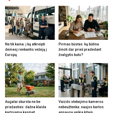
Ne tik kaina: į ką atkreipti
Pirmas būstas: ką būtina
dėmesį renkantis vežėją į
žinoti dar prieš pradedant
Europą
žvalgytis buto?
Augalai skursta ne be
Vaizdo stebėjimo kameros
priežasties: dažna klaida
nebeužtenka: naujos kartos
kartojama kasmet
apsauga veikia kitaip