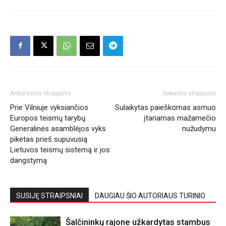
Ankstesnis straipsnis
Sekantis straipsnis
Prie Vilniuje vyksiančios
Sulaikytas paieškomas asmuo
Europos teismų tarybų
įtariamas mažamečio
Generalinės asamblėjos vyks
nužudymu
piketas prieš supuvusią
Lietuvos teismų sistemą ir jos
dangstymą
SUSIJĘ STRAIPSNIAI
DAUGIAU ŠIO AUTORIAUS TURINIO
Šalčininkų rajone užkardytas stambus