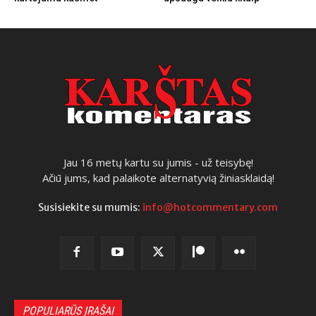
Jau 16 metų kartu su jumis - už teisybę!
Ačiū jums, kad palaikote alternatyvią žiniasklaidą!
Susisiekite su mumis:
info@hotcommentary.com
POPULIARŪS ĮRAŠAI