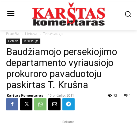
Pradžia
Lietuva
Teisėsauga
Lietuva
Teisėsauga
Baudžiamojo persekiojimo
departamento vyriausiojo
prokuroro pavaduotoju
paskirtas T. Krušna
Karštas Komentaras
-
10 birželio, 2011
73
1
- Reklama -