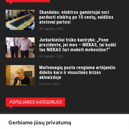
Skandalas: elektros gamintojai nori
parduoti elektrą po 10 centų, valdžios
atstovai purtosi
28 rugsėjo, 2022
Jurbarkiečiui trūko kantrybė: „Pone
prezidente, jei mes – NIEKAS, tai kodėl
tas NIEKAS turi mokėti mokesčius?“
24 rugsėjo, 2022
Maitvanagių puota rengiama artėjančio
didelio karo ir visuotinės krizės
akivaizdoje
21 kovo, 2023
POPULIARIOS KATEGORIJOS
Politika
3281
Gerbiame jūsų privatumą
Nuomonės
2174