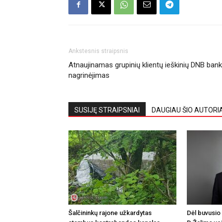
Ankstesnis straipsnis
Atnaujinamas grupinių klientų ieškinių DNB bank
nagrinėjimas
SUSIJĘ STRAIPSNIAI
DAUGIAU ŠIO AUTORI
Šalčininkų rajone užkardytas
Dėl buvusio 