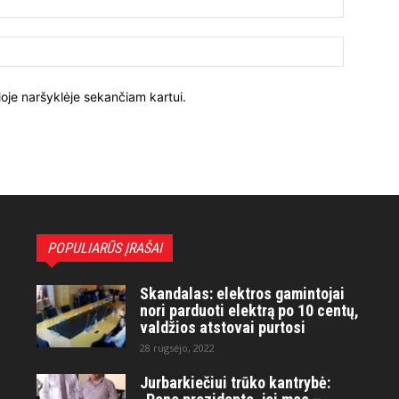
ioje naršyklėje sekančiam kartui.
POPULIARŪS ĮRAŠAI
Skandalas: elektros gamintojai
nori parduoti elektrą po 10 centų,
valdžios atstovai purtosi
28 rugsėjo, 2022
Jurbarkiečiui trūko kantrybė: