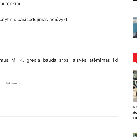
ai tenkino.
ašytinis pasižadėjimas neišvykti.
imus M. K. gresia bauda arba laisvės atėmimas iki
- Reklama -
Ne
dė
Eu