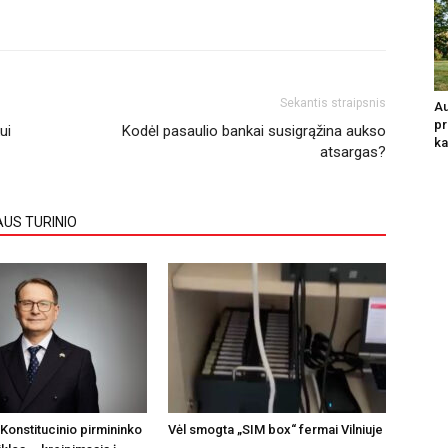
Sekantis straipsnis
Au
pr
ui
Kodėl pasaulio bankai susigrąžina aukso
ka
atsargas?
AUS TURINIO
Konstitucinio pirmininko
Vėl smogta „SIM box“ fermai Vilniuje