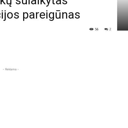
kų sulaikytas
cijos pareigūnas
56
2
- Reklama -