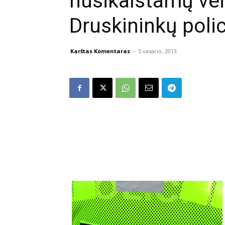
nusikalstamų vei
Druskininkų poli
Karštas Komentaras
-
5 vasario, 2013