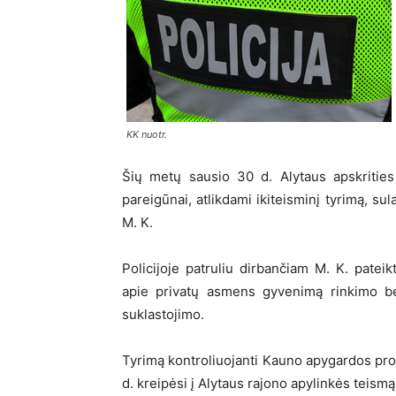
KK nuotr.
Šių metų sausio 30 d. Alytaus apskrities 
pareigūnai, atlikdami ikiteisminį tyrimą, su
M. K.
Policijoje patruliu dirbančiam M. K. pateik
apie privatų asmens gyvenimą rinkimo bei
suklastojimo.
Tyrimą kontroliuojanti Kauno apygardos pr
d. kreipėsi į Alytaus rajono apylinkės tei