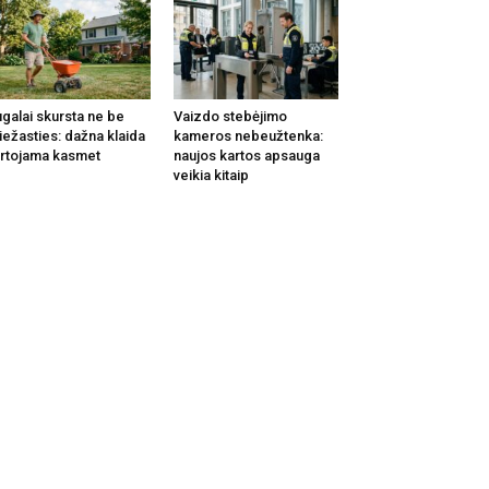
galai skursta ne be
Vaizdo stebėjimo
iežasties: dažna klaida
kameros nebeužtenka:
rtojama kasmet
naujos kartos apsauga
veikia kitaip