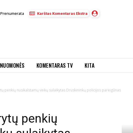
Prenumerata
Karštas Komentaras Ekstra
NUOMONĖS
KOMENTARAS TV
KITA
tų penkių nusikalstamų veikų sulaikytas Druskininkų policijos pareigūnas
rytų penkių