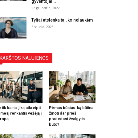
gyventojai...
22 gruodžio, 2022
Tyliai atslenka tai, ko nelaukėm
6 sausio, 2023
KARŠTOS NAUJIENOS
 tik kaina: į ką atkreipti
Pirmas būstas: ką būtina
mesį renkantis vežėją į
žinoti dar prieš
ropą
pradedant žvalgytis
buto?