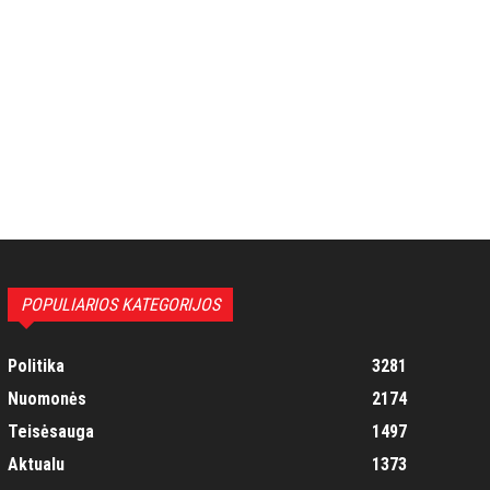
POPULIARIOS KATEGORIJOS
Politika
3281
Nuomonės
2174
Teisėsauga
1497
Aktualu
1373