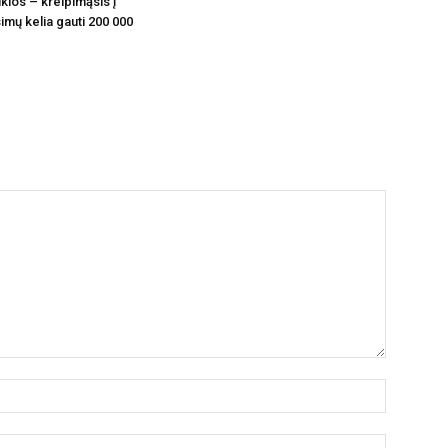
klos – kreipimąsis į
imų kelia gauti 200 000