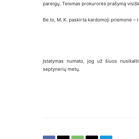
pareigų. Teismas prokurorės prašymą visišk
Be to, M. K. paskirta kardomoji priemonė – r
Įstatymas numato, jog už šiuos nusikalt
septynerių metų.