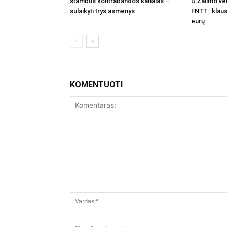
stambus kontrabandos kanalas –
D.Žalimo vei
sulaikyti trys asmenys
FNTT: klaus
eurų
KOMENTUOTI