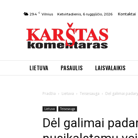
C
Kontaktai
Ketvirtadienis, 6 rugpjūčio, 2026
29.4
Vilnius
LIETUVA
PASAULIS
LAISVALAIKIS
Pradžia
Lietuva
Teisėsauga
Dėl galimai padary
Lietuva
Teisėsauga
Dėl galimai pada