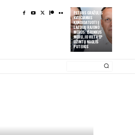
PETRAS GRAŽULIS
KVIEČIAMAS
KANDIDATUOTI Į
LAZDIJŲ RAJONO
MERUS: IŠRINKUS
MERU, JO VIETĄ EP
UŽIMTŲ NAGLIS
PUTEIKIS