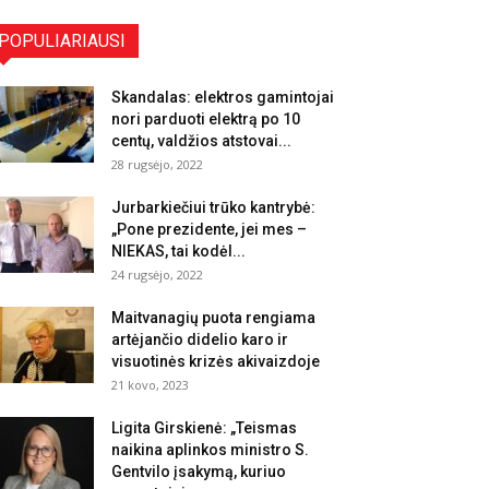
POPULIARIAUSI
Skandalas: elektros gamintojai
nori parduoti elektrą po 10
centų, valdžios atstovai...
28 rugsėjo, 2022
Jurbarkiečiui trūko kantrybė:
„Pone prezidente, jei mes –
NIEKAS, tai kodėl...
24 rugsėjo, 2022
Maitvanagių puota rengiama
artėjančio didelio karo ir
visuotinės krizės akivaizdoje
21 kovo, 2023
Ligita Girskienė: „Teismas
naikina aplinkos ministro S.
Gentvilo įsakymą, kuriuo