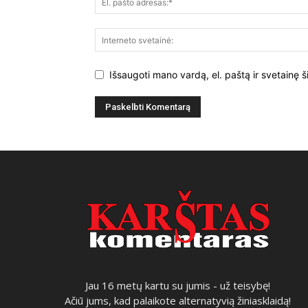
Išsaugoti mano vardą, el. paštą ir svetainę š
Jau 16 metų kartu su jumis - už teisybę!
Ačiū jums, kad palaikote alternatyvią žiniasklaidą!