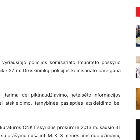
vyriausiojo policijos komisariato Imuniteto poskyrio
laikė 27 m. Druskininkų policijos komisariato pareigūną
ti įtarimai dėl piktnaudžiavimo, neteisėto informacijos
 atskleidimo, tarnybinės paslapties atskleidimo bei
okuratūros ONKT skyriaus prokurorė 2013 m. sausio 31
smą su prašymu nušalinti M. K. 3 mėnesiams nuo užimamų