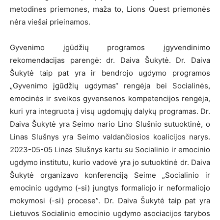
metodines priemones, maža to, Lions Quest priemonės
nėra viešai prieinamos.
Gyvenimo įgūdžių programos įgyvendinimo
rekomendacijas parengė: dr. Daiva Šukytė. Dr. Daiva
Šukytė taip pat yra ir bendrojo ugdymo programos
„Gyvenimo įgūdžių ugdymas“ rengėja bei Socialinės,
emocinės ir sveikos gyvensenos kompetencijos rengėja,
kuri yra integruota į visų ugdomųjų dalykų programas. Dr.
Daiva Šukytė yra Seimo nario Lino Slušnio sutuoktinė, o
Linas Slušnys yra Seimo valdančiosios koalicijos narys.
2023-05-05 Linas Slušnys kartu su Socialinio ir emocinio
ugdymo institutu, kurio vadovė yra jo sutuoktinė dr. Daiva
Šukytė organizavo konferenciją Seime „Socialinio ir
emocinio ugdymo (-si) jungtys formaliojo ir neformaliojo
mokymosi (-si) procese”. Dr. Daiva Šukytė taip pat yra
Lietuvos Socialinio emocinio ugdymo asociacijos tarybos