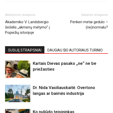
Ankstesnis straipsnis
Sekantis straipsnis
Akademiko V. Landsbergio
Penkeri metai gedulo –
šešėlis „akmenų mėtymo“ į
(ne)normalu?
Popiežių istorijoje
SUSIJĘ STRAIPSNIAI
DAUGIAU ŠIO AUTORIAUS TURINIO
Kartais Dievas pasako „ne“ ne be
priežasties
Dr. Nida Vasiliauskaitė. Overtono
langas ar baimės industrija
Ko nuliūdo teisininkas