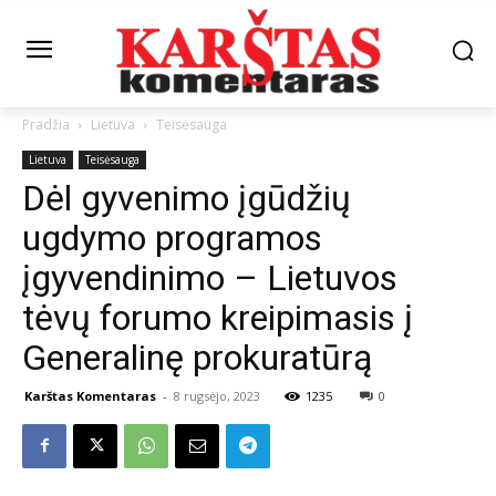
Pradžia
Lietuva
Teisėsauga
Lietuva
Teisėsauga
Dėl gyvenimo įgūdžių
ugdymo programos
įgyvendinimo – Lietuvos
tėvų forumo kreipimasis į
Generalinę prokuratūrą
Karštas Komentaras
-
8 rugsėjo, 2023
1235
0