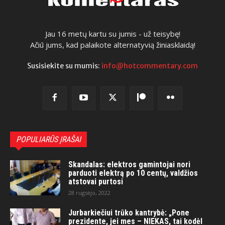
Jau 16 metų kartu su jumis - už teisybę!
Ačiū jums, kad palaikote alternatyvią žiniasklaidą!
Susisiekite su mumis:
info@hotcommentary.com
POPULIARŪS ĮRAŠAI
Skandalas: elektros gamintojai nori
parduoti elektrą po 10 centų, valdžios
atstovai purtosi
28 rugsėjo, 2022
Jurbarkiečiui trūko kantrybė: „Pone
prezidente, jei mes – NIEKAS, tai kodėl