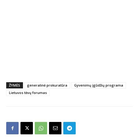
ŽYMĖS
generalinė prokuratūra
Gyvenimų įgūdžių programa
Lietuvos tėvų forumas