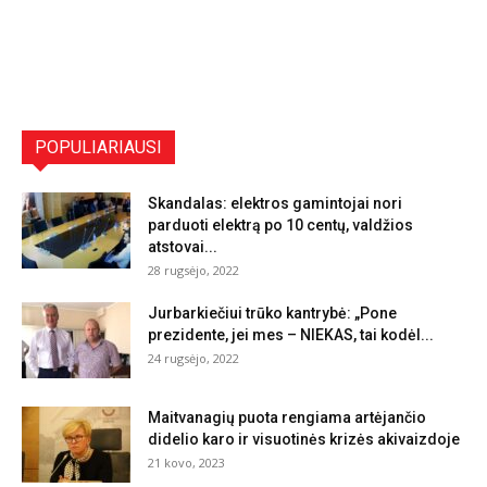
POPULIARIAUSI
Skandalas: elektros gamintojai nori
parduoti elektrą po 10 centų, valdžios
atstovai...
28 rugsėjo, 2022
Jurbarkiečiui trūko kantrybė: „Pone
prezidente, jei mes – NIEKAS, tai kodėl...
24 rugsėjo, 2022
Maitvanagių puota rengiama artėjančio
didelio karo ir visuotinės krizės akivaizdoje
21 kovo, 2023