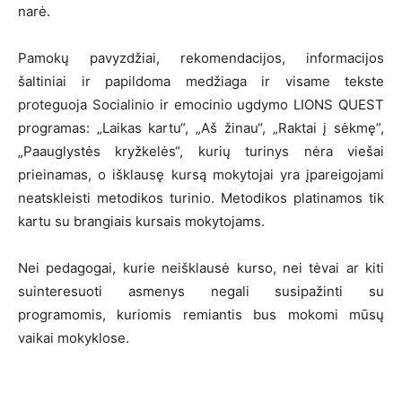
narė.
Pamokų pavyzdžiai, rekomendacijos, informacijos
šaltiniai ir papildoma medžiaga ir visame tekste
proteguoja Socialinio ir emocinio ugdymo LIONS QUEST
programas: „Laikas kartu“, „Aš žinau“, „Raktai į sėkmę”,
„Paauglystės kryžkelės“, kurių turinys nėra viešai
prieinamas, o išklausę kursą mokytojai yra įpareigojami
neatskleisti metodikos turinio. Metodikos platinamos tik
kartu su brangiais kursais mokytojams.
Nei pedagogai, kurie neišklausė kurso, nei tėvai ar kiti
suinteresuoti asmenys negali susipažinti su
programomis, kuriomis remiantis bus mokomi mūsų
vaikai mokyklose.