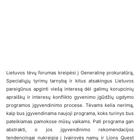
Lietuvos tėvų forumas kreipėsi į Generalinę prokuratūrą,
Specialiųjų tyrimų tarnybą ir kitus atsakingus Lietuvos
pareigūnus apginti viešą interesą dėl galimų korupcinių
apraiškų ir interesų konflikto gyvenimo įgūdžių ugdymo
programos įgyvendinimo procese. Tėvams kelia nerimą,
kaip bus įgyvendinama naujoji programa, koks turinys bus
pateikiamas pamokose mūsų vaikams. Pati programa gan
abstrakti, o jos įgyvendinimo rekomendacijos
tendencingai nukreipia į Įvairovės namų ir Lions Quest