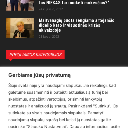
tas NIEKAS turi mokėti mokesčius?“
24 rugsėjo, 2022
Maitvanagių puota rengiama artėjančio
didelio karo ir visuotinės krizės
akivaizdoje
21 kovo, 2023
POPULIARIOS KATEGORIJOS
Politika
3281
Gerbiame jūsų privatumą
Nuomonės
2174
Šioje svetainėje yra naudojami slapukai. Jie reikalingi, kad
Teisėsauga
1497
galėtume suasmeninti ir pateikti aktualiausią turinį bei
Aktualu
1373
skelbimus, atpažinti vartotojus, prisiminti lankytojų
Lietuva
619
nuostatas ir analizuoti jų srautą. Pasirinkdami "Sutinku", jūs
sutinkate su visais naudojamais slapukais. Pamatyti
Pasaulis
560
naudojamų slapukų sąrašą bei keisti jų nuostatas galite
Статьи на русском
282
pasirinkę "Slapukų Nustatymai". Daugiau informacijos rasite