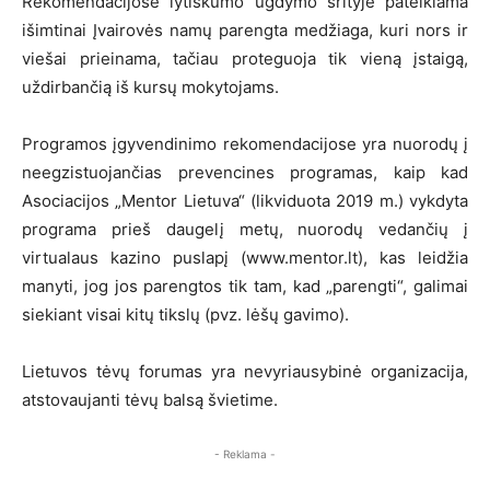
Rekomendacijose lytiškumo ugdymo srityje pateikiama
išimtinai Įvairovės namų parengta medžiaga, kuri nors ir
viešai prieinama, tačiau proteguoja tik vieną įstaigą,
uždirbančią iš kursų mokytojams.
Programos įgyvendinimo rekomendacijose yra nuorodų į
neegzistuojančias prevencines programas, kaip kad
Asociacijos „Mentor Lietuva“ (likviduota 2019 m.) vykdyta
programa prieš daugelį metų, nuorodų vedančių į
virtualaus kazino puslapį (www.mentor.lt), kas leidžia
manyti, jog jos parengtos tik tam, kad „parengti“, galimai
siekiant visai kitų tikslų (pvz. lėšų gavimo).
Lietuvos tėvų forumas yra nevyriausybinė organizacija,
atstovaujanti tėvų balsą švietime.
- Reklama -