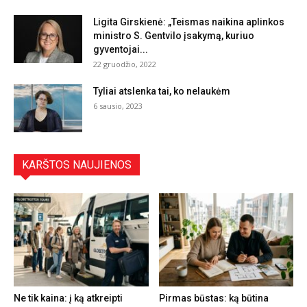
Ligita Girskienė: „Teismas naikina aplinkos
ministro S. Gentvilo įsakymą, kuriuo
gyventojai...
22 gruodžio, 2022
Tyliai atslenka tai, ko nelaukėm
6 sausio, 2023
KARŠTOS NAUJIENOS
Ne tik kaina: į ką atkreipti
Pirmas būstas: ką būtina