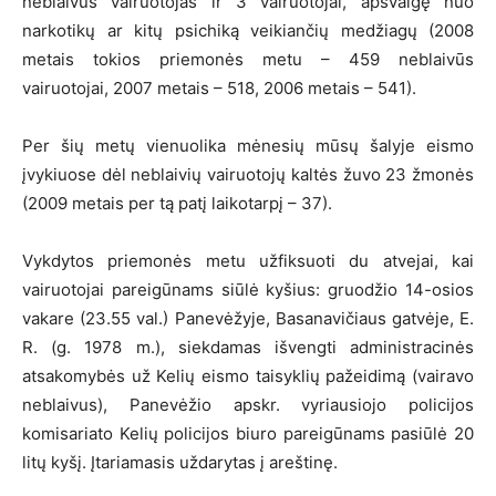
neblaivus vairuotojas ir 3 vairuotojai, apsvaigę nuo
narkotikų ar kitų psichiką veikiančių medžiagų (2008
metais tokios priemonės metu – 459 neblaivūs
vairuotojai, 2007 metais – 518, 2006 metais – 541).
Per šių metų vienuolika mėnesių mūsų šalyje eismo
įvykiuose dėl neblaivių vairuotojų kaltės žuvo 23 žmonės
(2009 metais per tą patį laikotarpį – 37).
Vykdytos priemonės metu užfiksuoti du atvejai, kai
vairuotojai pareigūnams siūlė kyšius: gruodžio 14-osios
vakare (23.55 val.) Panevėžyje, Basanavičiaus gatvėje, E.
R. (g. 1978 m.), siekdamas išvengti administracinės
atsakomybės už Kelių eismo taisyklių pažeidimą (vairavo
neblaivus), Panevėžio apskr. vyriausiojo policijos
komisariato Kelių policijos biuro pareigūnams pasiūlė 20
litų kyšį. Įtariamasis uždarytas į areštinę.