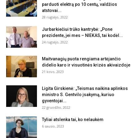
parduoti elektrą po 10 centų, valdžios
atstovai...
28 rugsėjo, 2022
Jurbarkiečiui trūko kantrybė: „Pone
prezidente, jei mes – NIEKAS, tai kodėl...
24 rugsėjo, 2022
Maitvanagių puota rengiama artėjančio
didelio karo ir visuotinės krizės akivaizdoje
21 kovo, 2023
Ligita Girskienė: „Teismas naikina aplinkos
ministro S. Gentvilo įsakymą, kuriuo
gyventojai...
22 gruodžio, 2022
Tyliai atslenka tai, ko nelaukėm
6 sausio, 2023