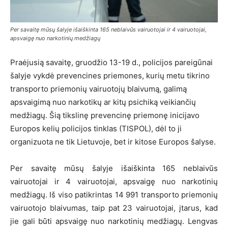
Per savaitę mūsų šalyje išaiškinta 165 neblaivūs vairuotojai ir 4 vairuotojai,
apsvaigę nuo narkotinių medžiagų
Praėjusią savaitę, gruodžio 13-19 d., policijos pareigūnai
šalyje vykdė prevencines priemones, kurių metu tikrino
transporto priemonių vairuotojų blaivumą, galimą
apsvaigimą nuo narkotikų ar kitų psichiką veikiančių
medžiagų. Šią tikslinę prevencinę priemonę inicijavo
Europos kelių policijos tinklas (TISPOL), dėl to ji
organizuota ne tik Lietuvoje, bet ir kitose Europos šalyse.
Per savaitę mūsų šalyje išaiškinta 165 neblaivūs
vairuotojai ir 4 vairuotojai, apsvaigę nuo narkotinių
medžiagų. Iš viso patikrintas 14 991 transporto priemonių
vairuotojo blaivumas, taip pat 23 vairuotojai, įtarus, kad
jie gali būti apsvaigę nuo narkotinių medžiagų. Lengvas