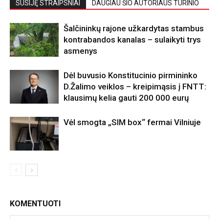
SUSIJĘ STRAIPSNIAI
DAUGIAU ŠIO AUTORIAUS TURINIO
Šalčininkų rajone užkardytas stambus
kontrabandos kanalas – sulaikyti trys
asmenys
Dėl buvusio Konstitucinio pirmininko
D.Žalimo veiklos – kreipimąsis į FNTT:
klausimų kelia gauti 200 000 eurų
Vėl smogta „SIM box“ fermai Vilniuje
KOMENTUOTI