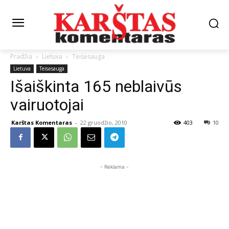
Pradžia
Lietuva
Teisėsauga
Lietuva
Teisėsauga
Išaiškinta 165 neblaivūs
vairuotojai
Karštas Komentaras
-
22 gruodžio, 2010
403
10
- Reklama -