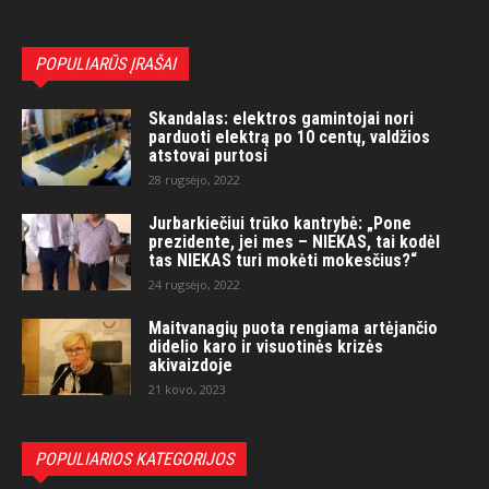
POPULIARŪS ĮRAŠAI
Skandalas: elektros gamintojai nori
parduoti elektrą po 10 centų, valdžios
atstovai purtosi
28 rugsėjo, 2022
Jurbarkiečiui trūko kantrybė: „Pone
prezidente, jei mes – NIEKAS, tai kodėl
tas NIEKAS turi mokėti mokesčius?“
24 rugsėjo, 2022
Maitvanagių puota rengiama artėjančio
didelio karo ir visuotinės krizės
akivaizdoje
21 kovo, 2023
POPULIARIOS KATEGORIJOS