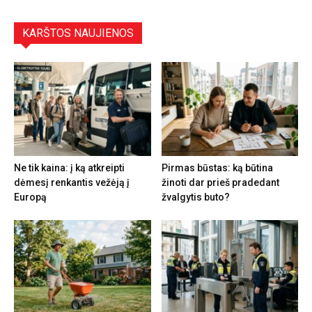
KARŠTOS NAUJIENOS
Ne tik kaina: į ką atkreipti
Pirmas būstas: ką būtina
dėmesį renkantis vežėją į
žinoti dar prieš pradedant
Europą
žvalgytis buto?