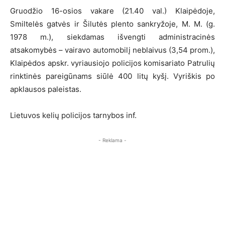
Gruodžio 16-osios vakare (21.40 val.) Klaipėdoje,
Smiltelės gatvės ir Šilutės plento sankryžoje, M. M. (g.
1978 m.), siekdamas išvengti administracinės
atsakomybės – vairavo automobilį neblaivus (3,54 prom.),
Klaipėdos apskr. vyriausiojo policijos komisariato Patrulių
rinktinės pareigūnams siūlė 400 litų kyšį. Vyriškis po
apklausos paleistas.
Lietuvos kelių policijos tarnybos inf.
- Reklama -