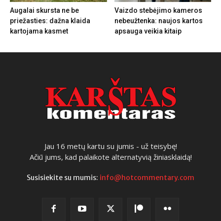
Augalai skursta ne be
Vaizdo stebėjimo kameros
priežasties: dažna klaida
nebeužtenka: naujos kartos
kartojama kasmet
apsauga veikia kitaip
Jau 16 metų kartu su jumis - už teisybę!
Ačiū jums, kad palaikote alternatyvią žiniasklaidą!
Susisiekite su mumis:
info@hotcommentary.com