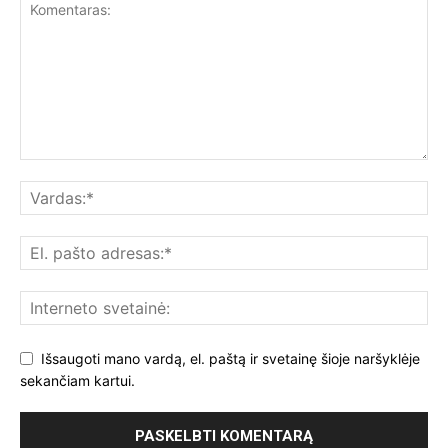
Išsaugoti mano vardą, el. paštą ir svetainę šioje naršyklėje
sekančiam kartui.