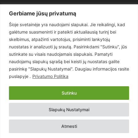
Politika
3281
Gerbiame jūsų privatumą
Nuomonės
2174
Šioje svetainėje yra naudojami slapukai. Jie reikalingi, kad
Teisėsauga
1497
galėtume suasmeninti ir pateikti aktualiausią turinį bei
Aktualu
1373
skelbimus, atpažinti vartotojus, prisiminti lankytojų
Lietuva
619
nuostatas ir analizuoti jų srautą. Pasirinkdami "Sutinku", jūs
sutinkate su visais naudojamais slapukais. Pamatyti
Pasaulis
560
naudojamų slapukų sąrašą bei keisti jų nuostatas galite
Статьи на русском
282
pasirinkę "Slapukų Nustatymai". Daugiau informacijos rasite
Articles in english
160
puslapyje .
Privatumo Politika
Muzika
116
Sutinku
Copyright © 2026 UAB „Goruva“. Visos teisės saugomos.
Slapukų Nustatymai
Kontaktai
Prenumerata
Privatumo Politika
Naudojimosi Taisyklės
Atmesti
Svetainės sprendimas:
EastWestHost