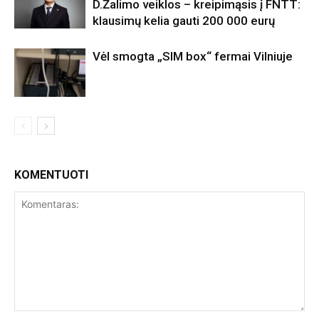
D.Žalimo veiklos – kreipimąsis į FNTT:
klausimų kelia gauti 200 000 eurų
Vėl smogta „SIM box“ fermai Vilniuje
KOMENTUOTI