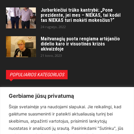
Jurbarkiečiui trūko kantrybė: „Pone
prezidente, jei mes – NIEKAS, tai kodėl
tas NIEKAS turi mokėti mokesčius?“
24 rugsėjo, 2022
Maitvanagių puota rengiama artėjančio
didelio karo ir visuotinės krizės
akivaizdoje
21 kovo, 2023
POPULIARIOS KATEGORIJOS
Politika
3281
Gerbiame jūsų privatumą
Nuomonės
2174
Šioje svetainėje yra naudojami slapukai. Jie reikalingi, kad
Teisėsauga
1497
galėtume suasmeninti ir pateikti aktualiausią turinį bei
Aktualu
1373
skelbimus, atpažinti vartotojus, prisiminti lankytojų
Lietuva
619
nuostatas ir analizuoti jų srautą. Pasirinkdami "Sutinku", jūs