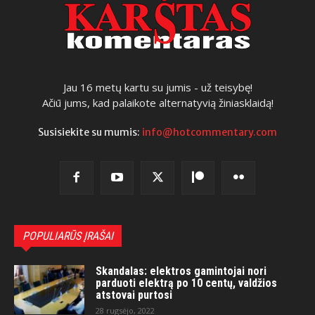
Jau 16 metų kartu su jumis - už teisybę!
Ačiū jums, kad palaikote alternatyvią žiniasklaidą!
Susisiekite su mumis:
info@hotcommentary.com
POPULIARŪS ĮRAŠAI
Skandalas: elektros gamintojai nori
parduoti elektrą po 10 centų, valdžios
atstovai purtosi
28 rugsėjo, 2022