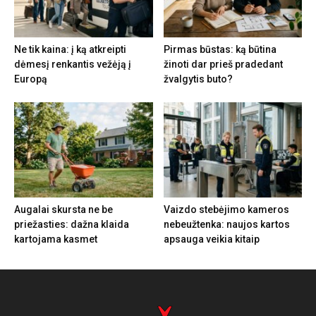
Ne tik kaina: į ką atkreipti
Pirmas būstas: ką būtina
dėmesį renkantis vežėją į
žinoti dar prieš pradedant
Europą
žvalgytis buto?
Augalai skursta ne be
Vaizdo stebėjimo kameros
priežasties: dažna klaida
nebeužtenka: naujos kartos
kartojama kasmet
apsauga veikia kitaip