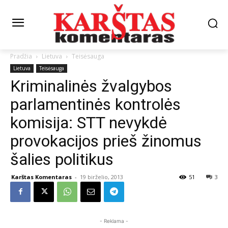
Pradžia
Lietuva
Teisėsauga
Lietuva
Teisėsauga
Kriminalinės žvalgybos
parlamentinės kontrolės
komisija: STT nevykdė
provokacijos prieš žinomus
šalies politikus
Karštas Komentaras
-
19 birželio, 2013
51
3
- Reklama -