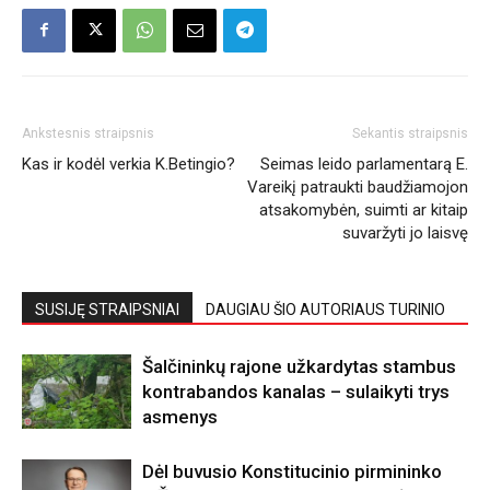
Ankstesnis straipsnis
Sekantis straipsnis
Kas ir kodėl verkia K.Betingio?
Seimas leido parlamentarą E.
Vareikį patraukti baudžiamojon
atsakomybėn, suimti ar kitaip
suvaržyti jo laisvę
SUSIJĘ STRAIPSNIAI
DAUGIAU ŠIO AUTORIAUS TURINIO
Šalčininkų rajone užkardytas stambus
kontrabandos kanalas – sulaikyti trys
asmenys
Dėl buvusio Konstitucinio pirmininko