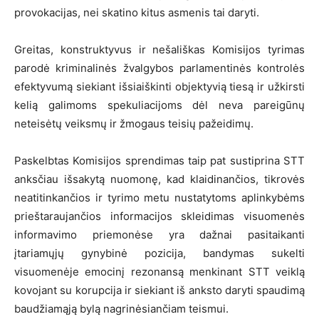
provokacijas, nei skatino kitus asmenis tai daryti.
Greitas, konstruktyvus ir nešališkas Komisijos tyrimas
parodė kriminalinės žvalgybos parlamentinės kontrolės
efektyvumą siekiant išsiaiškinti objektyvią tiesą ir užkirsti
kelią galimoms spekuliacijoms dėl neva pareigūnų
neteisėtų veiksmų ir žmogaus teisių pažeidimų.
Paskelbtas Komisijos sprendimas taip pat sustiprina STT
anksčiau išsakytą nuomonę, kad klaidinančios, tikrovės
neatitinkančios ir tyrimo metu nustatytoms aplinkybėms
prieštaraujančios informacijos skleidimas visuomenės
informavimo priemonėse yra dažnai pasitaikanti
įtariamųjų gynybinė pozicija, bandymas sukelti
visuomenėje emocinį rezonansą menkinant STT veiklą
kovojant su korupcija ir siekiant iš anksto daryti spaudimą
baudžiamąją bylą nagrinėsiančiam teismui.