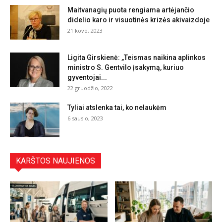
Maitvanagių puota rengiama artėjančio
didelio karo ir visuotinės krizės akivaizdoje
21 kovo, 2023
Ligita Girskienė: „Teismas naikina aplinkos
ministro S. Gentvilo įsakymą, kuriuo
gyventojai...
22 gruodžio, 2022
Tyliai atslenka tai, ko nelaukėm
6 sausio, 2023
KARŠTOS NAUJIENOS