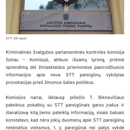
STT. KK nuotr.
Kriminalinės žvalgybos parlamentinės kontrolės komisija
(toliau – Komisija), atlikusi išsamų tyrimą, priėmė
sprendimą dėl žiniasklaidos priemonėse pasirodžiusios
informacijos apie neva STT pareigūnų vykdytas
provokacijas prieš žinomus šalies politikus.
Komisijos nariai, išklausę piliečio T. Biknevičiaus
pateiktus pokalbių su STT pareigūnais garso įrašus ir
išanalizavę kitą jiems pateiktą informaciją, visais balsais
konstatavo, kad nėra jokių duomenų apie STT pareigūnų
neteisėtus veiksmus, t. y. pareigūnai nei patys vykdė