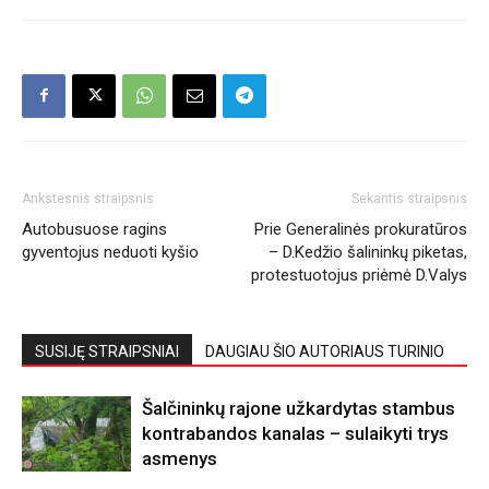
Ankstesnis straipsnis
Sekantis straipsnis
Autobusuose ragins
Prie Generalinės prokuratūros
gyventojus neduoti kyšio
– D.Kedžio šalininkų piketas,
protestuotojus priėmė D.Valys
SUSIJĘ STRAIPSNIAI
DAUGIAU ŠIO AUTORIAUS TURINIO
Šalčininkų rajone užkardytas stambus
kontrabandos kanalas – sulaikyti trys
asmenys