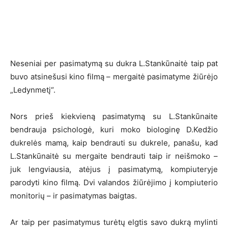
Neseniai per pasimatymą su dukra L.Stankūnaitė taip pat
buvo atsinešusi kino filmą – mergaitė pasimatyme žiūrėjo
„Ledynmetį“.
Nors prieš kiekvieną pasimatymą su L.Stankūnaite
bendrauja psichologė, kuri moko biologinę D.Kedžio
dukrelės mamą, kaip bendrauti su dukrele, panašu, kad
L.Stankūnaitė su mergaite bendrauti taip ir neišmoko –
juk lengviausia, atėjus į pasimatymą, kompiuteryje
parodyti kino filmą. Dvi valandos žiūrėjimo į kompiuterio
monitorių – ir pasimatymas baigtas.
Ar taip per pasimatymus turėtų elgtis savo dukrą mylinti