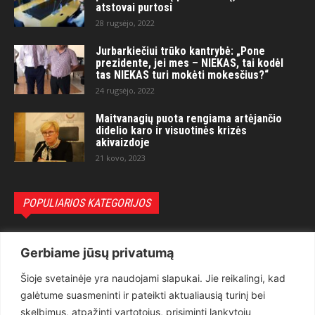
atstovai purtosi
28 rugsėjo, 2022
Jurbarkiečiui trūko kantrybė: „Pone
prezidente, jei mes – NIEKAS, tai kodėl
tas NIEKAS turi mokėti mokesčius?“
24 rugsėjo, 2022
Maitvanagių puota rengiama artėjančio
didelio karo ir visuotinės krizės
akivaizdoje
21 kovo, 2023
POPULIARIOS KATEGORIJOS
Politika
3281
Gerbiame jūsų privatumą
Nuomonės
2174
Šioje svetainėje yra naudojami slapukai. Jie reikalingi, kad
Teisėsauga
1497
galėtume suasmeninti ir pateikti aktualiausią turinį bei
Aktualu
1373
skelbimus, atpažinti vartotojus, prisiminti lankytojų