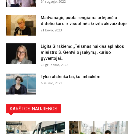
24 rugsėjo, 2022
Maitvanagių puota rengiama artėjančio
didelio karo ir visuotinės krizės akivaizdoje
21 kovo, 2023
Ligita Girskienė: „Teismas naikina aplinkos
ministro S. Gentvilo įsakymą, kuriuo
gyventojai...
22 gruodžio, 2022
Tyliai atslenka tai, ko nelaukėm
6 sausio, 2023
KARŠTOS NAUJIENOS