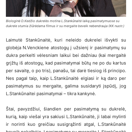
Biologinė D.Kedžio dukrelės motina L.Stankūnaitė laiką pasimatymuose su
dukrele stumia žiūrėdama filmus ir su mergaite beveik nebendrauja (KK nuotr.)
Laimutė Stankūnaitė, kuri neleido dukrelei išvykti su
globėja N.Venckiene atostogų į užsienį ir pasimatymų su
dukra perkelti vėlesniam laikui bei dažniau (kai mergaitė
grįžtų iš atostogų, kad pasimatymai būtų ne po du kartus
per savaitę, o po tris), panašu, tai darė tiesiog iš principo.
Nes pagal taip, kaip L.Stankūnaitė elgiasi ir ką daro per
pasimatymus su mergaite, galima susidaryti įspūdį, jog
L.Stankūnaitei pasimatymai – tikra kankynė.
Štai, pavyzdžiui, šiandien per pasimatymą su dukrelė,
kurią, kaip viešai yra sakiusi L.Stankūnaitė, ji labai mylinti
ir norinti kuo greičiau susigrąžinti atgal, L.Stankūnaitė
beveik nekalbėjo. Į pasimatymą su mergaite L.Stankūnaitė