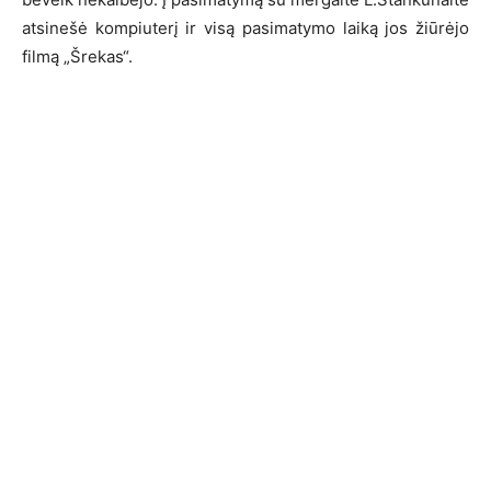
atsinešė kompiuterį ir visą pasimatymo laiką jos žiūrėjo
filmą „Šrekas“.