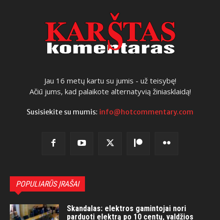
Jau 16 metų kartu su jumis - už teisybę!
Ačiū jums, kad palaikote alternatyvią žiniasklaidą!
Susisiekite su mumis:
info@hotcommentary.com
POPULIARŪS ĮRAŠAI
Skandalas: elektros gamintojai nori
parduoti elektrą po 10 centų, valdžios