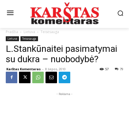
Pradžia
Lietuva
Teisėsauga
Lietuva
Teisėsauga
L.Stankūnaitei pasimatymai
su dukra – nuobodybė?
Karštas Komentaras
-
8 liepos, 2010
57
79
- Reklama -