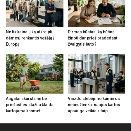
Ne tik kaina: į ką atkreipti
Pirmas būstas: ką būtina
dėmesį renkantis vežėją į
žinoti dar prieš pradedant
Europą
žvalgytis buto?
Augalai skursta ne be
Vaizdo stebėjimo kameros
priežasties: dažna klaida
nebeužtenka: naujos kartos
kartojama kasmet
apsauga veikia kitaip