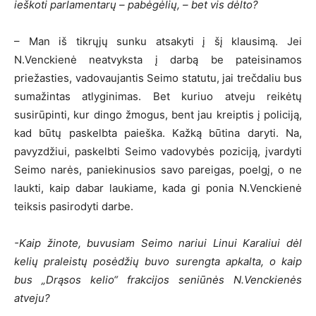
ieškoti parlamentarų – pabėgėlių, – bet vis dėlto?
– Man iš tikrųjų sunku atsakyti į šį klausimą. Jei
N.Venckienė neatvyksta į darbą be pateisinamos
priežasties, vadovaujantis Seimo statutu, jai trečdaliu bus
sumažintas atlyginimas. Bet kuriuo atveju reikėtų
susirūpinti, kur dingo žmogus, bent jau kreiptis į policiją,
kad būtų paskelbta paieška. Kažką būtina daryti. Na,
pavyzdžiui, paskelbti Seimo vadovybės poziciją, įvardyti
Seimo narės, paniekinusios savo pareigas, poelgį, o ne
laukti, kaip dabar laukiame, kada gi ponia N.Venckienė
teiksis pasirodyti darbe.
-Kaip žinote, buvusiam Seimo nariui Linui Karaliui dėl
kelių praleistų posėdžių buvo surengta apkalta, o kaip
bus „Drąsos kelio“ frakcijos seniūnės N.Venckienės
atveju?