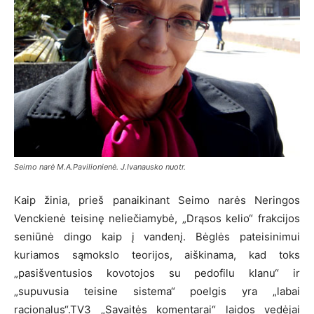
Seimo narė M.A.Pavilionienė. J.Ivanausko nuotr.
Kaip žinia, prieš panaikinant Seimo narės Neringos
Venckienė teisinę neliečiamybė, „Drąsos kelio“ frakcijos
seniūnė dingo kaip į vandenį. Bėglės pateisinimui
kuriamos sąmokslo teorijos, aiškinama, kad toks
„pasišventusios kovotojos su pedofilu klanu“ ir
„supuvusia teisine sistema“ poelgis yra „labai
racionalus“.TV3 „Savaitės komentarai“ laidos vedėjai