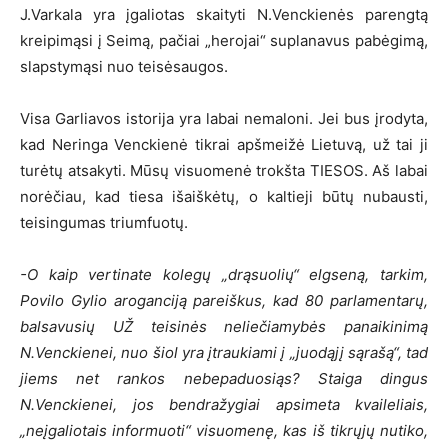
J.Varkala yra įgaliotas skaityti N.Venckienės parengtą
kreipimąsi į Seimą, pačiai „herojai“ suplanavus pabėgimą,
slapstymąsi nuo teisėsaugos.
Visa Garliavos istorija yra labai nemaloni. Jei bus įrodyta,
kad Neringa Venckienė tikrai apšmeižė Lietuvą, už tai ji
turėtų atsakyti. Mūsų visuomenė trokšta TIESOS. Aš labai
norėčiau, kad tiesa išaiškėtų, o kaltieji būtų nubausti,
teisingumas triumfuotų.
-O kaip vertinate kolegų „drąsuolių“ elgseną, tarkim,
Povilo Gylio aroganciją pareiškus, kad 80 parlamentarų,
balsavusių UŽ teisinės neliečiamybės panaikinimą
N.Venckienei, nuo šiol yra įtraukiami į „juodąjį sąrašą“, tad
jiems net rankos nebepaduosiąs? Staiga dingus
N.Venckienei, jos bendražygiai apsimeta kvaileliais,
„neįgaliotais informuoti“ visuomenę, kas iš tikrųjų nutiko,