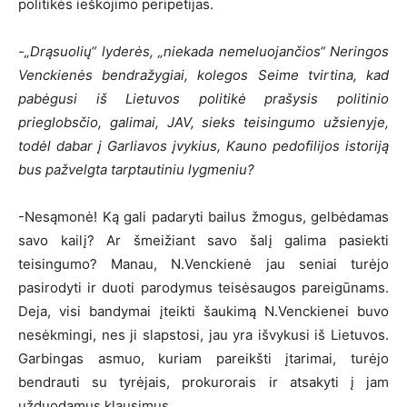
politikės ieškojimo peripetijas.
-„Drąsuolių“ lyderės, „niekada nemeluojančios“ Neringos
Venckienės bendražygiai, kolegos Seime tvirtina, kad
pabėgusi iš Lietuvos politikė prašysis politinio
prieglobsčio, galimai, JAV, sieks teisingumo užsienyje,
todėl dabar į Garliavos įvykius, Kauno pedofilijos istoriją
bus pažvelgta tarptautiniu lygmeniu?
-Nesąmonė! Ką gali padaryti bailus žmogus, gelbėdamas
savo kailį? Ar šmeižiant savo šalį galima pasiekti
teisingumo? Manau, N.Venckienė jau seniai turėjo
pasirodyti ir duoti parodymus teisėsaugos pareigūnams.
Deja, visi bandymai įteikti šaukimą N.Venckienei buvo
nesėkmingi, nes ji slapstosi, jau yra išvykusi iš Lietuvos.
Garbingas asmuo, kuriam pareikšti įtarimai, turėjo
bendrauti su tyrėjais, prokurorais ir atsakyti į jam
užduodamus klausimus.