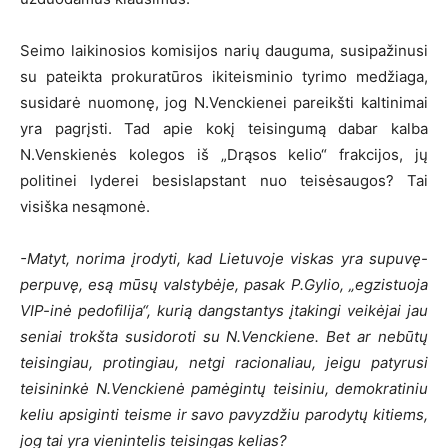
Seimo laikinosios komisijos narių dauguma, susipažinusi
su pateikta prokuratūros ikiteisminio tyrimo medžiaga,
susidarė nuomonę, jog N.Venckienei pareikšti kaltinimai
yra pagrįsti. Tad apie kokį teisingumą dabar kalba
N.Venskienės kolegos iš „Drąsos kelio“ frakcijos, jų
politinei lyderei besislapstant nuo teisėsaugos? Tai
visiška nesąmonė.
-Matyt, norima įrodyti, kad Lietuvoje viskas yra supuvę-
perpuvę, esą mūsų valstybėje, pasak P.Gylio, „egzistuoja
VIP-inė pedofilija“, kurią dangstantys įtakingi veikėjai jau
seniai trokšta susidoroti su N.Venckiene. Bet ar nebūtų
teisingiau, protingiau, netgi racionaliau, jeigu patyrusi
teisininkė N.Venckienė pamėgintų teisiniu, demokratiniu
keliu apsiginti teisme ir savo pavyzdžiu parodytų kitiems,
jog tai yra vienintelis teisingas kelias?