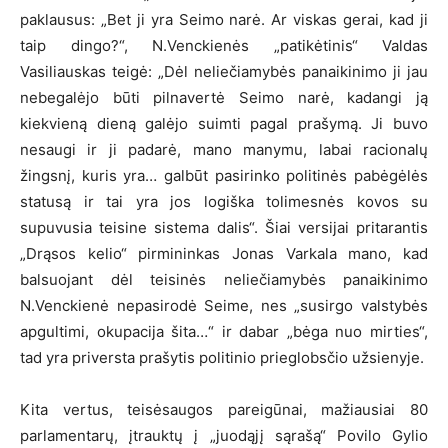
paklausus: „Bet ji yra Seimo narė. Ar viskas gerai, kad ji
taip dingo?“, N.Venckienės „patikėtinis“ Valdas
Vasiliauskas teigė: „Dėl neliečiamybės panaikinimo ji jau
nebegalėjo būti pilnavertė Seimo narė, kadangi ją
kiekvieną dieną galėjo suimti pagal prašymą. Ji buvo
nesaugi ir ji padarė, mano manymu, labai racionalų
žingsnį, kuris yra… galbūt pasirinko politinės pabėgėlės
statusą ir tai yra jos logiška tolimesnės kovos su
supuvusia teisine sistema dalis“. Šiai versijai pritarantis
„Drąsos kelio“ pirmininkas Jonas Varkala mano, kad
balsuojant dėl teisinės neliečiamybės panaikinimo
N.Venckienė nepasirodė Seime, nes „susirgo valstybės
apgultimi, okupacija šita…“ ir dabar „bėga nuo mirties“,
tad yra priversta prašytis politinio prieglobsčio užsienyje.
Kita vertus, teisėsaugos pareigūnai, mažiausiai 80
parlamentarų, įtrauktų į „juodąjį sąrašą“ Povilo Gylio