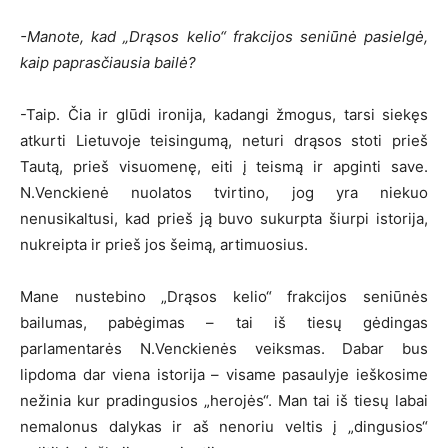
-Manote, kad „Drąsos kelio“ frakcijos seniūnė pasielgė,
kaip paprasčiausia bailė?
-Taip. Čia ir glūdi ironija, kadangi žmogus, tarsi siekęs
atkurti Lietuvoje teisingumą, neturi drąsos stoti prieš
Tautą, prieš visuomenę, eiti į teismą ir apginti save.
N.Venckienė nuolatos tvirtino, jog yra niekuo
nenusikaltusi, kad prieš ją buvo sukurpta šiurpi istorija,
nukreipta ir prieš jos šeimą, artimuosius.
Mane nustebino „Drąsos kelio“ frakcijos seniūnės
bailumas, pabėgimas – tai iš tiesų gėdingas
parlamentarės N.Venckienės veiksmas. Dabar bus
lipdoma dar viena istorija – visame pasaulyje ieškosime
nežinia kur pradingusios „herojės“. Man tai iš tiesų labai
nemalonus dalykas ir aš nenoriu veltis į „dingusios“