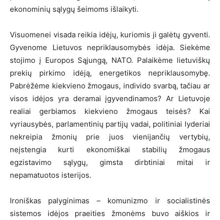
ekonominių sąlygų šeimoms išlaikyti.
Visuomenei visada reikia idėjų, kuriomis ji galėtų gyventi.
Gyvenome Lietuvos nepriklausomybės idėja. Siekėme
stojimo į Europos Sąjungą, NATO. Palaikėme lietuviškų
prekių pirkimo idėją, energetikos nepriklausomybę.
Pabrėžėme kiekvieno žmogaus, individo svarbą, tačiau ar
visos idėjos yra deramai įgyvendinamos? Ar Lietuvoje
realiai gerbiamos kiekvieno žmogaus teisės? Kai
vyriausybės, parlamentinių partijų vadai, politiniai lyderiai
nekreipia žmonių prie juos vienijančių vertybių,
neįstengia kurti ekonomiškai stabilių žmogaus
egzistavimo sąlygų, gimsta dirbtiniai mitai ir
nepamatuotos isterijos.
Ironiškas palyginimas – komunizmo ir socialistinės
sistemos idėjos praeities žmonėms buvo aiškios ir