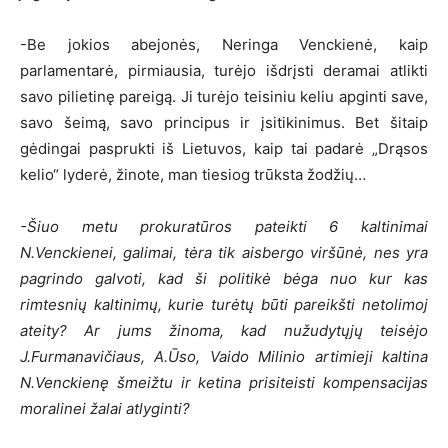
-Be jokios abejonės, Neringa Venckienė, kaip
parlamentarė, pirmiausia, turėjo išdrįsti deramai atlikti
savo pilietinę pareigą. Ji turėjo teisiniu keliu apginti save,
savo šeimą, savo principus ir įsitikinimus. Bet šitaip
gėdingai pasprukti iš Lietuvos, kaip tai padarė „Drąsos
kelio“ lyderė, žinote, man tiesiog trūksta žodžių…
-Šiuo metu prokuratūros pateikti 6 kaltinimai
N.Venckienei, galimai, tėra tik aisbergo viršūnė, nes yra
pagrindo galvoti, kad ši politikė bėga nuo kur kas
rimtesnių kaltinimų, kurie turėtų būti pareikšti netolimoj
ateity? Ar jums žinoma, kad nužudytųjų teisėjo
J.Furmanavičiaus, A.Ūso, Vaido Milinio artimieji kaltina
N.Venckienę šmeižtu ir ketina prisiteisti kompensacijas
moralinei žalai atlyginti?