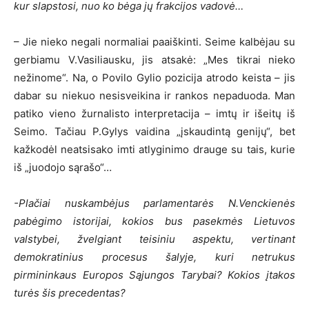
kur slapstosi, nuo ko bėga jų frakcijos vadovė…
– Jie nieko negali normaliai paaiškinti. Seime kalbėjau su
gerbiamu V.Vasiliausku, jis atsakė: „Mes tikrai nieko
nežinome“. Na, o Povilo Gylio pozicija atrodo keista – jis
dabar su niekuo nesisveikina ir rankos nepaduoda. Man
patiko vieno žurnalisto interpretacija – imtų ir išeitų iš
Seimo. Tačiau P.Gylys vaidina „įskaudintą genijų“, bet
kažkodėl neatsisako imti atlyginimo drauge su tais, kurie
iš „juodojo sąrašo“…
-Plačiai nuskambėjus parlamentarės N.Venckienės
pabėgimo istorijai, kokios bus pasekmės Lietuvos
valstybei, žvelgiant teisiniu aspektu, vertinant
demokratinius procesus šalyje, kuri netrukus
pirmininkaus Europos Sąjungos Tarybai? Kokios įtakos
turės šis precedentas?