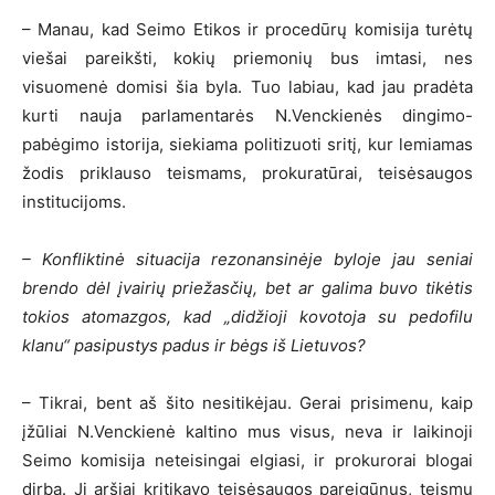
– Manau, kad Seimo Etikos ir procedūrų komisija turėtų
viešai pareikšti, kokių priemonių bus imtasi, nes
visuomenė domisi šia byla. Tuo labiau, kad jau pradėta
kurti nauja parlamentarės N.Venckienės dingimo-
pabėgimo istorija, siekiama politizuoti sritį, kur lemiamas
žodis priklauso teismams, prokuratūrai, teisėsaugos
institucijoms.
– Konfliktinė situacija rezonansinėje byloje jau seniai
brendo dėl įvairių priežasčių, bet ar galima buvo tikėtis
tokios atomazgos, kad „didžioji kovotoja su pedofilu
klanu“ pasipustys padus ir bėgs iš Lietuvos?
– Tikrai, bent aš šito nesitikėjau. Gerai prisimenu, kaip
įžūliai N.Venckienė kaltino mus visus, neva ir laikinoji
Seimo komisija neteisingai elgiasi, ir prokurorai blogai
dirba. Ji aršiai kritikavo teisėsaugos pareigūnus, teismų