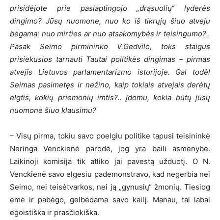
prisidėjote prie paslaptingojo „drąsuolių“ lyderės
dingimo? Jūsų nuomone, nuo ko iš tikrųjų šiuo atveju
bėgama: nuo mirties ar nuo atsakomybės ir teisingumo?..
Pasak Seimo pirmininko V.Gedvilo, toks staigus
prisiekusios tarnauti Tautai politikės dingimas – pirmas
atvejis Lietuvos parlamentarizmo istorijoje. Gal todėl
Seimas pasimetęs ir nežino, kaip tokiais atvejais derėtų
elgtis, kokių priemonių imtis?.. Įdomu, kokia būtų jūsų
nuomonė šiuo klausimu?
– Visų pirma, tokiu savo poelgiu politike tapusi teisininkė
Neringa Venckienė parodė, jog yra baili asmenybė.
Laikinoji komisija tik atliko jai pavestą užduotį. O N.
Venckienė savo elgesiu pademonstravo, kad negerbia nei
Seimo, nei teisėtvarkos, nei ją „gynusių“ žmonių. Tiesiog
ėmė ir pabėgo, gelbėdama savo kailį. Manau, tai labai
egoistiška ir prasčiokiška.