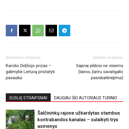
Ankstesnis straipsnis
Sekantis straipsnis
Karolio Didžiojo prizas –
Sapnai pildosi ne visiems
galimybė Lietuvą pristatyti
(laisvu žanru savaitgalio
pasauliui
pasiskaitinėjimui)
SUSIJĘ STRAIPSNIAI
DAUGIAU ŠIO AUTORIAUS TURINIO
Šalčininkų rajone užkardytas stambus
kontrabandos kanalas – sulaikyti trys
asmenys