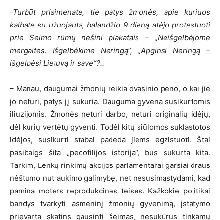
-Turbūt prisimenate, tie patys žmonės, apie kuriuos
kalbate su užuojauta, balandžio 9 dieną atėjo protestuoti
prie Seimo rūmų nešini plakatais – „Neišgelbėjome
mergaitės. Išgelbėkime Neringą“, „Apginsi Neringą –
išgelbėsi Lietuvą ir save“?..
– Manau, daugumai žmonių reikia dvasinio peno, o kai jie
jo neturi, patys jį sukuria. Dauguma gyvena susikurtomis
iliuzijomis. Žmonės neturi darbo, neturi originalių idėjų,
dėl kurių vertėtų gyventi. Todėl kitų siūlomos suklastotos
idėjos, susikurti stabai padeda jiems egzistuoti. Štai
pasibaigs šita „pedofilijos istorija“, bus sukurta kita.
Tarkim, Lenkų rinkimų akcijos parlamentarai garsiai draus
nėštumo nutraukimo galimybę, net nesusimąstydami, kad
pamina moters reprodukcines teises. Kažkokie politikai
bandys tvarkyti asmeninį žmonių gyvenimą, įstatymo
prievarta skatins gausinti šeimas, nesukūrus tinkamų