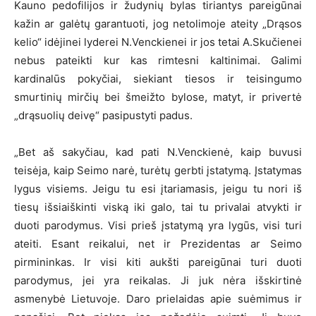
Kauno pedofilijos ir žudynių bylas tiriantys pareigūnai
kažin ar galėtų garantuoti, jog netolimoje ateity „Drąsos
kelio“ idėjinei lyderei N.Venckienei ir jos tetai A.Skučienei
nebus pateikti kur kas rimtesni kaltinimai. Galimi
kardinalūs pokyčiai, siekiant tiesos ir teisingumo
smurtinių mirčių bei šmeižto bylose, matyt, ir privertė
„drąsuolių deivę“ pasipustyti padus.
„Bet aš sakyčiau, kad pati N.Venckienė, kaip buvusi
teisėja, kaip Seimo narė, turėtų gerbti įstatymą. Įstatymas
lygus visiems. Jeigu tu esi įtariamasis, jeigu tu nori iš
tiesų išsiaiškinti viską iki galo, tai tu privalai atvykti ir
duoti parodymus. Visi prieš įstatymą yra lygūs, visi turi
ateiti. Esant reikalui, net ir Prezidentas ar Seimo
pirmininkas. Ir visi kiti aukšti pareigūnai turi duoti
parodymus, jei yra reikalas. Ji juk nėra išskirtinė
asmenybė Lietuvoje. Daro prielaidas apie suėmimus ir