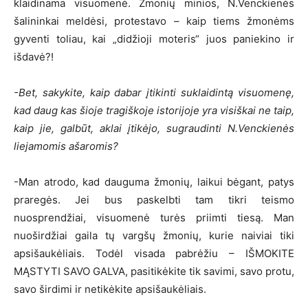
klaidinama visuomenė. Žmonių minios, N.Venckienės
šalininkai meldėsi, protestavo – kaip tiems žmonėms
gyventi toliau, kai „didžioji moteris“ juos paniekino ir
išdavė?!
-Bet, sakykite, kaip dabar įtikinti suklaidintą visuomenę,
kad daug kas šioje tragiškoje istorijoje yra visiškai ne taip,
kaip jie, galbūt, aklai įtikėjo, sugraudinti N.Venckienės
liejamomis ašaromis?
-Man atrodo, kad dauguma žmonių, laikui bėgant, patys
praregės. Jei bus paskelbti tam tikri teismo
nuosprendžiai, visuomenė turės priimti tiesą. Man
nuoširdžiai gaila tų vargšų žmonių, kurie naiviai tiki
apsišaukėliais. Todėl visada pabrėžiu – IŠMOKITE
MĄSTYTI SAVO GALVA, pasitikėkite tik savimi, savo protu,
savo širdimi ir netikėkite apsišaukėliais.