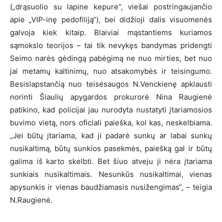
(„drąsuolio su lapine kepure“, viešai postringaujančio
apie „VIP-inę pedofiliją“), bei didžioji dalis visuomenės
galvoja kiek kitaip. Blaiviai mąstantiems kuriamos
sąmokslo teorijos – tai tik nevykęs bandymas pridengti
Seimo narės gėdingą pabėgimą ne nuo mirties, bet nuo
jai metamų kaltinimų, nuo atsakomybės ir teisingumo.
Besislapstančią nuo teisėsaugos N.Venckienę apklausti
norinti Šiaulių apygardos prokurorė Nina Raugienė
patikino, kad policijai jau nurodyta nustatyti įtariamosios
buvimo vietą, nors oficiali paieška, kol kas, neskelbiama.
„Jei būtų įtariama, kad ji padarė sunkų ar labai sunkų
nusikaltimą, būtų sunkios pasekmės, paiešką gal ir būtų
galima iš karto skelbti. Bet šiuo atveju ji nėra įtariama
sunkiais nusikaltimais. Nesunkūs nusikaltimai, vienas
apysunkis ir vienas baudžiamasis nusižengimas“, – teigia
N.Raugienė.