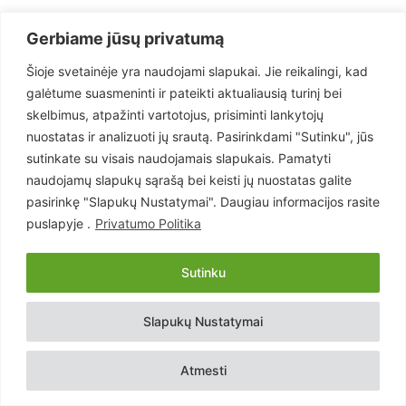
Gerbiame jūsų privatumą
Šioje svetainėje yra naudojami slapukai. Jie reikalingi, kad
galėtume suasmeninti ir pateikti aktualiausią turinį bei
skelbimus, atpažinti vartotojus, prisiminti lankytojų
nuostatas ir analizuoti jų srautą. Pasirinkdami "Sutinku", jūs
sutinkate su visais naudojamais slapukais. Pamatyti
naudojamų slapukų sąrašą bei keisti jų nuostatas galite
pasirinkę "Slapukų Nustatymai". Daugiau informacijos rasite
puslapyje .
Privatumo Politika
POPULIARIAUSI
Sutinku
Skandalas: elektros gamintojai nori
parduoti elektrą po 10 centų, valdžios
Slapukų Nustatymai
atstovai...
28 rugsėjo, 2022
Atmesti
Jurbarkiečiui trūko kantrybė: „Pone