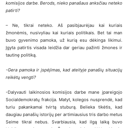
komisijos darbe. Berods, nieko panašaus anksčiau neteko
patirti?
– Ne, tikrai neteko. Aš pasibjaurėjau kai kuriais
žmonėmis, nusivyliau kai kuriais politikais. Bet tai man
buvo gyvenimo pamoka, už kurią esu dėkinga likimui.
Įgyta patirtis visada leidžia dar geriau pažinti žmones ir
tautinę politiką.
-Gera pamoka ir įspėjimas, kad ateityje panašių situacijų
reikėtų vengti?
-Dalyvauti laikinosios komisijos darbe mane įpareigojo
Socialdemokratų frakcija. Matyt, kolegos nusprendė, kad
turiu pakankamai tvirtą stuburą. Belieka tikėtis, kad
daugiau panašių istorijų per artimiausius tris darbo metus
Seime tikrai nebus. Svarbiausia, kad ilgą laiką buvo