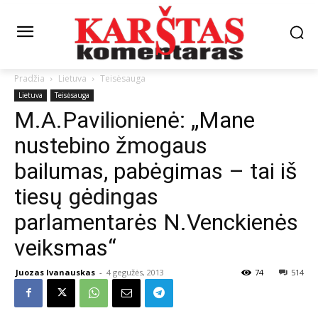
Pradžia
Lietuva
Teisėsauga
Lietuva
Teisėsauga
M.A.Pavilionienė: „Mane
nustebino žmogaus
bailumas, pabėgimas – tai iš
tiesų gėdingas
parlamentarės N.Venckienės
veiksmas“
Juozas Ivanauskas
-
4 gegužės, 2013
74
514