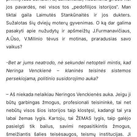
jos pavardės, nei visos tos „pedofilijos istorijos“. Man
tiktai gaila Laimutės Stankūnaitės ir jos dukters.
Sužalotas šių dviejų moterų gyvenimas. O ką dar galima
pasakyti apie nužudytų ir apšmeižtų J.Furmanavičiaus,
A.Ūso, V.Milinio tėvus ir motinas, praradusias savo
vaikus?
-Bet ar jums neatrodo, nė sekundei netopteli mintis, kad
Neringa Venckienė – klaninės teisinės sistemos
persekiojama, politinio susidorojimo auka?
– Aš niekada nelaikiau Neringos Venckienės auka. Jeigu ji
būtų garbingas žmogus, profesionali teisininkė, tai net
nebūtų visos šios istorijos taip klostęsi, kadangi tai yra
labai žemas lygis. Kartoju, tai ŽEMAS lygis, taip galėjo
pasielgti tik bailus, savimi nepasitikintis žmogus,
šmeižiantis šalies teisėsaugos, teismų institucijas. Ji