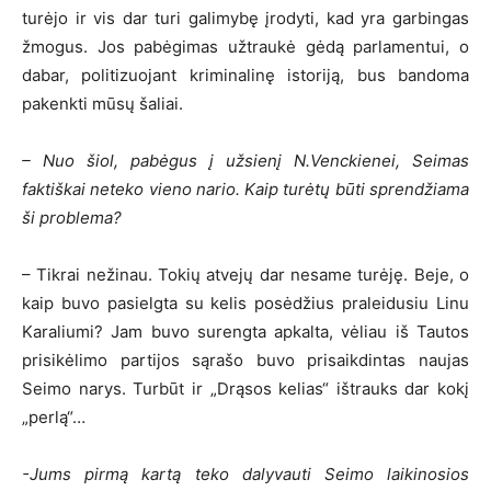
turėjo ir vis dar turi galimybę įrodyti, kad yra garbingas
žmogus. Jos pabėgimas užtraukė gėdą parlamentui, o
dabar, politizuojant kriminalinę istoriją, bus bandoma
pakenkti mūsų šaliai.
– Nuo šiol, pabėgus į užsienį N.Venckienei, Seimas
faktiškai neteko vieno nario. Kaip turėtų būti sprendžiama
ši problema?
– Tikrai nežinau. Tokių atvejų dar nesame turėję. Beje, o
kaip buvo pasielgta su kelis posėdžius praleidusiu Linu
Karaliumi? Jam buvo surengta apkalta, vėliau iš Tautos
prisikėlimo partijos sąrašo buvo prisaikdintas naujas
Seimo narys. Turbūt ir „Drąsos kelias“ ištrauks dar kokį
„perlą“…
-Jums pirmą kartą teko dalyvauti Seimo laikinosios