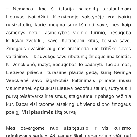
– Nemanau, kad ši istorija pakenktų tarptautiniam
Lietuvos įvaizdžiui. Kiekvienoje valstybėje yra įvairių
nusikaltėlių, kurie mėgina sureikšminti save, nes kaip
asmenys neturi asmenybės vidinio turinio, nesugeba
kritiškai žvelgti į save. Kaltindami kitus, teisina save.
Žmogaus dvasinis augimas prasideda nuo kritiško savęs
vertinimo. Tik suvokęs savo ribotumą žmogus ima keistis.
N. Venckienė, matyt, nesugebės to padaryti. Tačiau mes,
Lietuvos piliečiai, turėsime plautis gėdą, kurią Neringa
Venckienė savo išgalvotais kaltinimais primetė mūsų
visuomenei. Apšaukusi Lietuvą pedofilų šalimi, sutrypusi į
purvą teisėtvarką ir teismus, staiga ėmė ir pabėgo nežinia
kur. Dabar visi tapome atsakingi už vieno silpno žmogaus
poelgį. Visi plausimės šitą purvą.
Mes pavargome nuo užsitęsusio ir vis kuriamo
primityvaus serialo. Aš, asmeniškai, nebenoriu girdėti nei