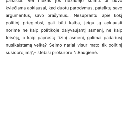
panašiai. Bet niekas jos nežadėjo suimti. Ji buvo
kviečiama apklausai, kad duotų parodymus, pateiktų savo
argumentus, savo prašymus… Nesuprantu, apie kokį
politinį prieglobstį gali būti kalba, jeigu ją apklausti
norime ne kaip politikoje dalyvaujantį asmenį, ne kaip
teisėją, o kaip paprastą fizinį asmenį, galimai padariusį
nusikalstamą veiką? Seimo nariai visur mato tik politinį
susidorojimą“,– stebisi prokurorė N.Raugienė.