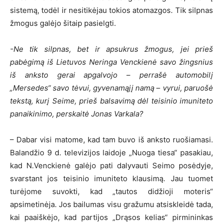
sistemą, todėl ir nesitikėjau tokios atomazgos. Tik silpnas
žmogus galėjo šitaip pasielgti.
-Ne tik silpnas, bet ir apsukrus žmogus, jei prieš
pabėgimą iš Lietuvos Neringa Venckienė savo žingsnius
iš anksto gerai apgalvojo – perrašė automobilį
„Mersedes“ savo tėvui, gyvenamąjį namą – vyrui, paruošė
tekstą, kurį Seime, prieš balsavimą dėl teisinio imuniteto
panaikinimo, perskaitė Jonas Varkala?
– Dabar visi matome, kad tam buvo iš anksto ruošiamasi.
Balandžio 9 d. televizijos laidoje „Nuoga tiesa“ pasakiau,
kad N.Venckienė galėjo pati dalyvauti Seimo posėdyje,
svarstant jos teisinio imuniteto klausimą. Jau tuomet
turėjome suvokti, kad „tautos didžioji moteris“
apsimetinėja. Jos bailumas visu gražumu atsiskleidė tada,
kai paaiškėjo, kad partijos „Drąsos kelias“ pirmininkas