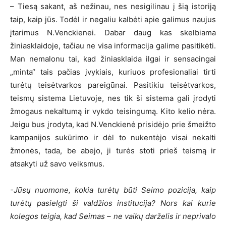
– Tiesą sakant, aš nežinau, nes nesigilinau į šią istoriją
taip, kaip jūs. Todėl ir negaliu kalbėti apie galimus naujus
įtarimus N.Venckienei. Dabar daug kas skelbiama
žiniasklaidoje, tačiau ne visa informacija galime pasitikėti.
Man nemalonu tai, kad žiniasklaida ilgai ir sensacingai
„minta“ tais pačias įvykiais, kuriuos profesionaliai tirti
turėtų teisėtvarkos pareigūnai. Pasitikiu teisėtvarkos,
teismų sistema Lietuvoje, nes tik ši sistema gali įrodyti
žmogaus nekaltumą ir vykdo teisingumą. Kito kelio nėra.
Jeigu bus įrodyta, kad N.Venckienė prisidėjo prie šmeižto
kampanijos sukūrimo ir dėl to nukentėjo visai nekalti
žmonės, tada, be abejo, ji turės stoti prieš teismą ir
atsakyti už savo veiksmus.
-Jūsų nuomone, kokia turėtų būti Seimo pozicija, kaip
turėtų pasielgti ši valdžios institucija? Nors kai kurie
kolegos teigia, kad Seimas – ne vaikų darželis ir neprivalo