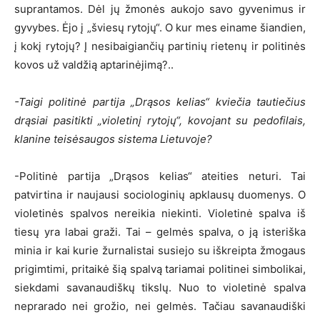
suprantamos. Dėl jų žmonės aukojo savo gyvenimus ir
gyvybes. Ėjo į „šviesų rytojų“. O kur mes einame šiandien,
į kokį rytojų? Į nesibaigiančių partinių rietenų ir politinės
kovos už valdžią aptarinėjimą?..
-Taigi politinė partija „Drąsos kelias“ kviečia tautiečius
drąsiai pasitikti „violetinį rytojų“, kovojant su pedofilais,
klanine teisėsaugos sistema Lietuvoje?
-Politinė partija „Drąsos kelias“ ateities neturi. Tai
patvirtina ir naujausi sociologinių apklausų duomenys. O
violetinės spalvos nereikia niekinti. Violetinė spalva iš
tiesų yra labai graži. Tai – gelmės spalva, o ją isteriška
minia ir kai kurie žurnalistai susiejo su iškreipta žmogaus
prigimtimi, pritaikė šią spalvą tariamai politinei simbolikai,
siekdami savanaudiškų tikslų. Nuo to violetinė spalva
neprarado nei grožio, nei gelmės. Tačiau savanaudiški