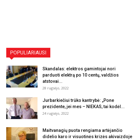
POPULIARIAUSI
Skandalas: elektros gamintojai nori
parduoti elektrą po 10 centų, valdžios
atstovai...
28 rugsėjo, 2022
Jurbarkiečiui trūko kantrybė: „Pone
prezidente, jei mes – NIEKAS, tai kodėl...
24 rugsėjo, 2022
Maitvanagių puota rengiama artėjančio
didelio karo ir visuotinės krizės akivaizdoje