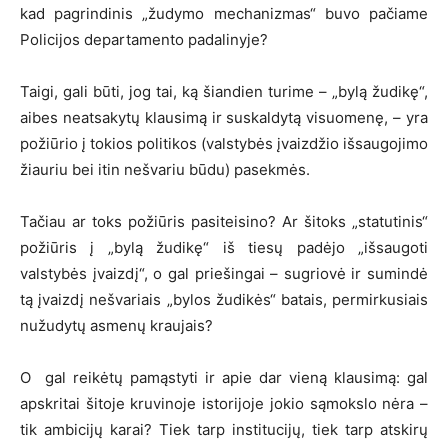
kad pagrindinis „žudymo mechanizmas“ buvo pačiame
Policijos departamento padalinyje?
Taigi, gali būti, jog tai, ką šiandien turime – „bylą žudikę“,
aibes neatsakytų klausimą ir suskaldytą visuomenę, – yra
požiūrio į tokios politikos (valstybės įvaizdžio išsaugojimo
žiauriu bei itin nešvariu būdu) pasekmės.
Tačiau ar toks požiūris pasiteisino? Ar šitoks „statutinis“
požiūris į „bylą žudikę“ iš tiesų padėjo „išsaugoti
valstybės įvaizdį“, o gal priešingai – sugriovė ir sumindė
tą įvaizdį nešvariais „bylos žudikės“ batais, permirkusiais
nužudytų asmenų kraujais?
O gal reikėtų pamąstyti ir apie dar vieną klausimą: gal
apskritai šitoje kruvinoje istorijoje jokio sąmokslo nėra –
tik ambicijų karai? Tiek tarp institucijų, tiek tarp atskirų