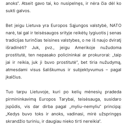
anoks“. Atseit gavo tai, ko nusipelnęs, ir nėra čia dėl ko
sukti galvos.
Bet jeigu Lietuva yra Europos Sąjungos valstybė, NATO
narė, tai gal ir teisėsaugos srityje reikėtų lygiuotis į senas
tradicijas turinčias teisines valstybes, o ne iš naujo dviratį
išradinėti? Juk, pvz., jeigu Amerikoje nužudoma
prostitutė, ten nepasako policininkai ar prokurorai: „taip
jai ir reikia, juk ji buvo prostitutė“, bet tiria nužudymą,
atmesdami visus šališkumus ir subjektyvumus – pagal
įkalčius.
Tuo tarpu Lietuvoje, kuri po kelių mėnesių pradeda
pirmininkavimą Europos Tarybai, teisėsauga, susidaro
įspūdis, vis dar dirba pagal „myliu-nemyliu“ principą:
„Kedys buvo toks ir anoks, vadinasi, mirė užspringęs
skrandžio turiniu, ir daugiau nieko tirti nereikia“.