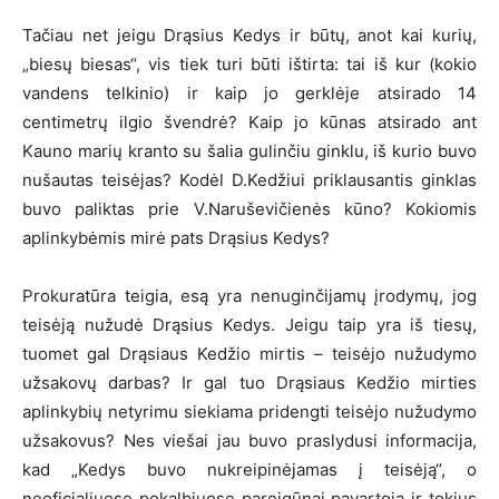
Tačiau net jeigu Drąsius Kedys ir būtų, anot kai kurių,
„biesų biesas“, vis tiek turi būti ištirta: tai iš kur (kokio
vandens telkinio) ir kaip jo gerklėje atsirado 14
centimetrų ilgio švendrė? Kaip jo kūnas atsirado ant
Kauno marių kranto su šalia gulinčiu ginklu, iš kurio buvo
nušautas teisėjas? Kodėl D.Kedžiui priklausantis ginklas
buvo paliktas prie V.Naruševičienės kūno? Kokiomis
aplinkybėmis mirė pats Drąsius Kedys?
Prokuratūra teigia, esą yra nenuginčijamų įrodymų, jog
teisėją nužudė Drąsius Kedys. Jeigu taip yra iš tiesų,
tuomet gal Drąsiaus Kedžio mirtis – teisėjo nužudymo
užsakovų darbas? Ir gal tuo Drąsiaus Kedžio mirties
aplinkybių netyrimu siekiama pridengti teisėjo nužudymo
užsakovus? Nes viešai jau buvo praslydusi informacija,
kad „Kedys buvo nukreipinėjamas į teisėją“, o
neoficialiuose pokalbiuose pareigūnai pavartoja ir tokius