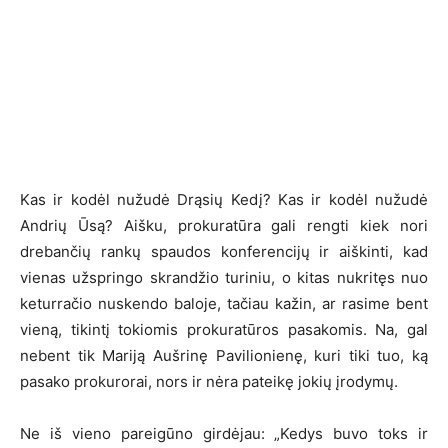
Kas ir kodėl nužudė Drąsių Kedį? Kas ir kodėl nužudė
Andrių Ūsą? Aišku, prokuratūra gali rengti kiek nori
drebančių rankų spaudos konferencijų ir aiškinti, kad
vienas užspringo skrandžio turiniu, o kitas nukritęs nuo
keturračio nuskendo baloje, tačiau kažin, ar rasime bent
vieną, tikintį tokiomis prokuratūros pasakomis. Na, gal
nebent tik Mariją Aušrinę Pavilionienę, kuri tiki tuo, ką
pasako prokurorai, nors ir nėra pateikę jokių įrodymų.
Ne iš vieno pareigūno girdėjau: „Kedys buvo toks ir