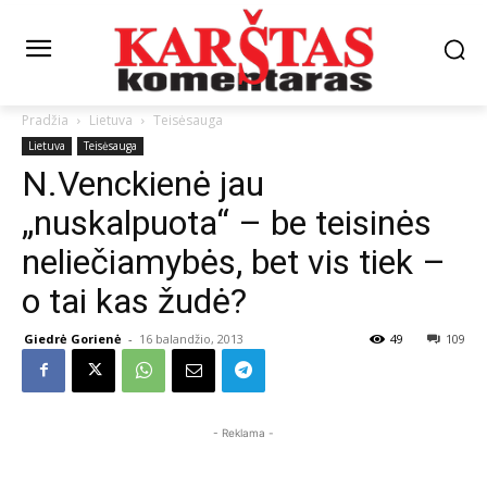
Pradžia
Lietuva
Teisėsauga
Lietuva
Teisėsauga
N.Venckienė jau
„nuskalpuota“ – be teisinės
neliečiamybės, bet vis tiek –
o tai kas žudė?
Giedrė Gorienė
-
16 balandžio, 2013
49
109
- Reklama -