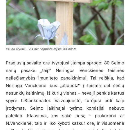
Kauno įvykiai - vis dar neįminta mįslė. KK nuotr.
Praėjusią savaitę ore tvyrojusi įtampa sprogo: 80 Seimo
narių pasakė „taip“ Neringos Venckienės teisinės
neliečiamybės imuniteto panaikinimui. Tai reiškia, kad
Neringa Venckienė bus „atiduota“ į teismą dėl šešių
nesunkių kaltinimų, iš kurių vienas – neva ji penkis kartus
spyrė L.Stankūnaitei. Vaizdajuostė, turėjusi būti kaip
įrodymas, Seimo laikinajai tyrimo komisijai nebuvo
pateikta. Klausimai, kas sakė tiesą – prokurorai ar
N.Venckienė, taip ir liko kyboti kažkur ore, ir visuomenė