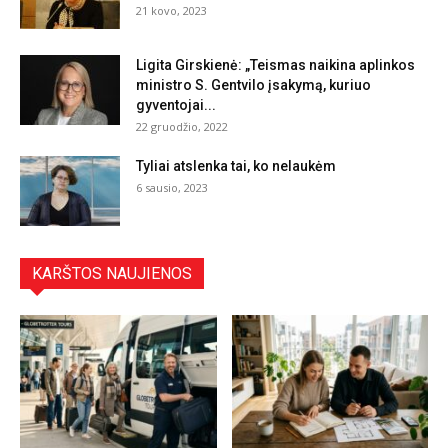
21 kovo, 2023
Ligita Girskienė: „Teismas naikina aplinkos
ministro S. Gentvilo įsakymą, kuriuo
gyventojai...
22 gruodžio, 2022
Tyliai atslenka tai, ko nelaukėm
6 sausio, 2023
KARŠTOS NAUJIENOS