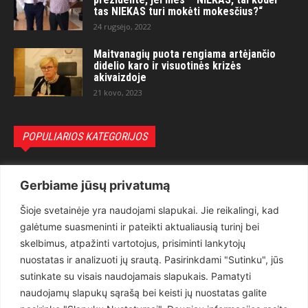
tas NIEKAS turi mokėti mokesčius?“
24 rugsėjo, 2022
Maitvanagių puota rengiama artėjančio
didelio karo ir visuotinės krizės
akivaizdoje
21 kovo, 2023
POPULIARIOS KATEGORIJOS
Politika
3281
Gerbiame jūsų privatumą
Nuomonės
2174
Šioje svetainėje yra naudojami slapukai. Jie reikalingi, kad
Teisėsauga
1497
galėtume suasmeninti ir pateikti aktualiausią turinį bei
Aktualu
1373
skelbimus, atpažinti vartotojus, prisiminti lankytojų
Lietuva
619
nuostatas ir analizuoti jų srautą. Pasirinkdami "Sutinku", jūs
sutinkate su visais naudojamais slapukais. Pamatyti
Pasaulis
560
naudojamų slapukų sąrašą bei keisti jų nuostatas galite
Статьи на русском
282