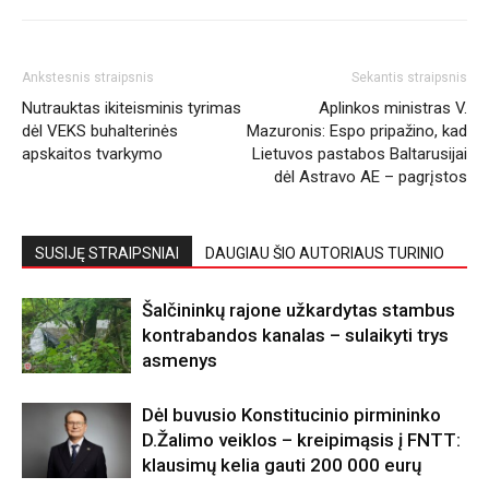
Ankstesnis straipsnis
Sekantis straipsnis
Nutrauktas ikiteisminis tyrimas
Aplinkos ministras V.
dėl VEKS buhalterinės
Mazuronis: Espo pripažino, kad
apskaitos tvarkymo
Lietuvos pastabos Baltarusijai
dėl Astravo AE – pagrįstos
SUSIJĘ STRAIPSNIAI
DAUGIAU ŠIO AUTORIAUS TURINIO
Šalčininkų rajone užkardytas stambus
kontrabandos kanalas – sulaikyti trys
asmenys
Dėl buvusio Konstitucinio pirmininko
D.Žalimo veiklos – kreipimąsis į FNTT:
klausimų kelia gauti 200 000 eurų