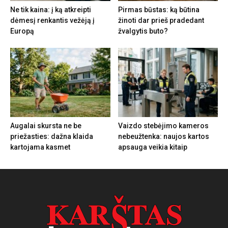
Ne tik kaina: į ką atkreipti
Pirmas būstas: ką būtina
dėmesį renkantis vežėją į
žinoti dar prieš pradedant
Europą
žvalgytis buto?
Augalai skursta ne be
Vaizdo stebėjimo kameros
priežasties: dažna klaida
nebeužtenka: naujos kartos
kartojama kasmet
apsauga veikia kitaip