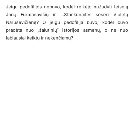
Jeigu pedofilijos nebuvo, kodėl reikėjo nužudyti teisėją
Joną Furmanavičių ir L.Stankūnaitės seserį Violetą
Naruševičienę? O jeigu pedofilija buvo, kodėl buvo
pradėta nuo „šalutinių“ istorijos asmenų, o ne nuo
labiausiai keiktų ir nekenčiamų?