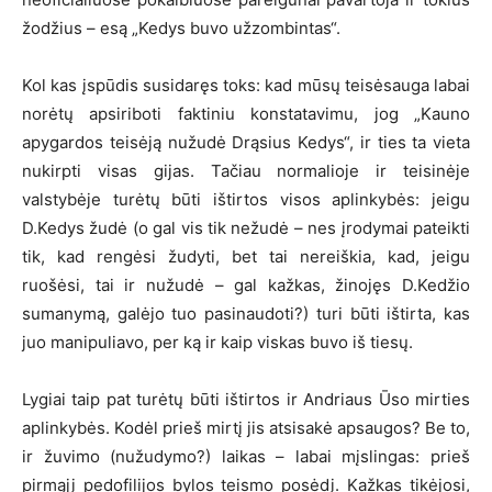
žodžius – esą „Kedys buvo užzombintas“.
Kol kas įspūdis susidaręs toks: kad mūsų teisėsauga labai
norėtų apsiriboti faktiniu konstatavimu, jog „Kauno
apygardos teisėją nužudė Drąsius Kedys“, ir ties ta vieta
nukirpti visas gijas. Tačiau normalioje ir teisinėje
valstybėje turėtų būti ištirtos visos aplinkybės: jeigu
D.Kedys žudė (o gal vis tik nežudė – nes įrodymai pateikti
tik, kad rengėsi žudyti, bet tai nereiškia, kad, jeigu
ruošėsi, tai ir nužudė – gal kažkas, žinojęs D.Kedžio
sumanymą, galėjo tuo pasinaudoti?) turi būti ištirta, kas
juo manipuliavo, per ką ir kaip viskas buvo iš tiesų.
Lygiai taip pat turėtų būti ištirtos ir Andriaus Ūso mirties
aplinkybės. Kodėl prieš mirtį jis atsisakė apsaugos? Be to,
ir žuvimo (nužudymo?) laikas – labai mįslingas: prieš
pirmąjį pedofilijos bylos teismo posėdį. Kažkas tikėjosi,