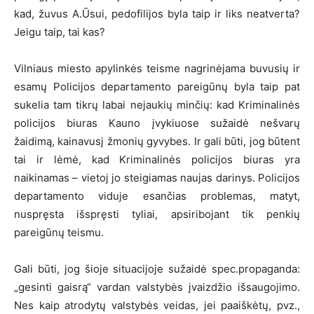
kad, žuvus A.Ūsui, pedofilijos byla taip ir liks neatverta?
Jeigu taip, tai kas?
Vilniaus miesto apylinkės teisme nagrinėjama buvusių ir
esamų Policijos departamento pareigūnų byla taip pat
sukelia tam tikrų labai nejaukių minčių: kad Kriminalinės
policijos biuras Kauno įvykiuose sužaidė nešvarų
žaidimą, kainavusį žmonių gyvybes. Ir gali būti, jog būtent
tai ir lėmė, kad Kriminalinės policijos biuras yra
naikinamas – vietoj jo steigiamas naujas darinys. Policijos
departamento viduje esančias problemas, matyt,
nuspręsta išspręsti tyliai, apsiribojant tik penkių
pareigūnų teismu.
Gali būti, jog šioje situacijoje sužaidė spec.propaganda:
„gesinti gaisrą“ vardan valstybės įvaizdžio išsaugojimo.
Nes kaip atrodytų valstybės veidas, jei paaiškėtų, pvz.,