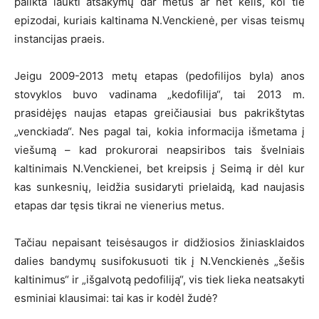
palikta laukti atsakymų dar metus ar net kelis, kol tie
epizodai, kuriais kaltinama N.Venckienė, per visas teismų
instancijas praeis.
Jeigu 2009-2013 metų etapas (pedofilijos byla) anos
stovyklos buvo vadinama „kedofilija“, tai 2013 m.
prasidėjęs naujas etapas greičiausiai bus pakrikštytas
„venckiada“. Nes pagal tai, kokia informacija išmetama į
viešumą – kad prokurorai neapsiribos tais švelniais
kaltinimais N.Venckienei, bet kreipsis į Seimą ir dėl kur
kas sunkesnių, leidžia susidaryti prielaidą, kad naujasis
etapas dar tęsis tikrai ne vienerius metus.
Tačiau nepaisant teisėsaugos ir didžiosios žiniasklaidos
dalies bandymų susifokusuoti tik į N.Venckienės „šešis
kaltinimus“ ir „išgalvotą pedofiliją“, vis tiek lieka neatsakyti
esminiai klausimai: tai kas ir kodėl žudė?