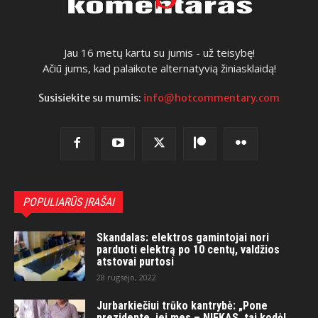
Jau 16 metų kartu su jumis - už teisybę!
Ačiū jums, kad palaikote alternatyvią žiniasklaidą!
Susisiekite su mumis:
info@hotcommentary.com
POPULIARŪS ĮRAŠAI
Skandalas: elektros gamintojai nori
parduoti elektrą po 10 centų, valdžios
atstovai purtosi
28 rugsėjo, 2022
Jurbarkiečiui trūko kantrybė: „Pone
prezidente, jei mes – NIEKAS, tai kodėl