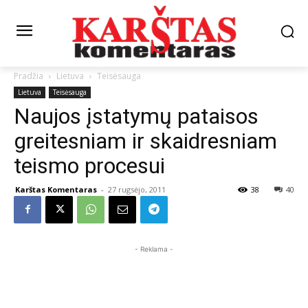
Pradžia
Lietuva
Teisėsauga
Lietuva
Teisėsauga
Naujos įstatymų pataisos
greitesniam ir skaidresniam
teismo procesui
Karštas Komentaras
-
27 rugsėjo, 2011
38
40
- Reklama -