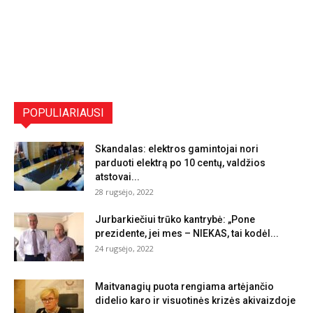
POPULIARIAUSI
Skandalas: elektros gamintojai nori
parduoti elektrą po 10 centų, valdžios
atstovai...
28 rugsėjo, 2022
Jurbarkiečiui trūko kantrybė: „Pone
prezidente, jei mes – NIEKAS, tai kodėl...
24 rugsėjo, 2022
Maitvanagių puota rengiama artėjančio
didelio karo ir visuotinės krizės akivaizdoje