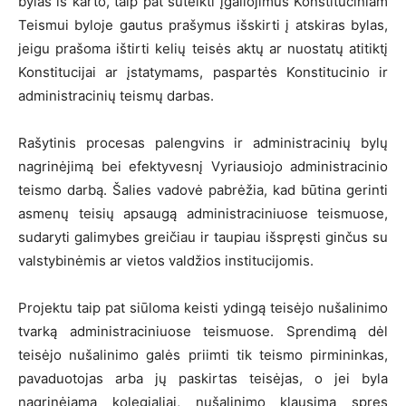
bylas iš karto, taip pat suteikti įgaliojimus Konstituciniam
Teismui byloje gautus prašymus išskirti į atskiras bylas,
jeigu prašoma ištirti kelių teisės aktų ar nuostatų atitiktį
Konstitucijai ar įstatymams, paspartės Konstitucinio ir
administracinių teismų darbas.
Rašytinis procesas palengvins ir administracinių bylų
nagrinėjimą bei efektyvesnį Vyriausiojo administracinio
teismo darbą. Šalies vadovė pabrėžia, kad būtina gerinti
asmenų teisių apsaugą administraciniuose teismuose,
sudaryti galimybes greičiau ir taupiau išspręsti ginčus su
valstybinėmis ar vietos valdžios institucijomis.
Projektu taip pat siūloma keisti ydingą teisėjo nušalinimo
tvarką administraciniuose teismuose. Sprendimą dėl
teisėjo nušalinimo galės priimti tik teismo pirmininkas,
pavaduotojas arba jų paskirtas teisėjas, o jei byla
nagrinėjama kolegialiai, nušalinimo klausimą spręs