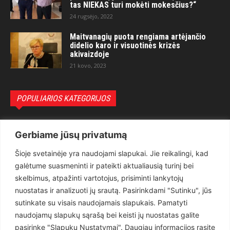
tas NIEKAS turi mokėti mokesčius?“
24 rugsėjo, 2022
Maitvanagių puota rengiama artėjančio
didelio karo ir visuotinės krizės
akivaizdoje
21 kovo, 2023
POPULIARIOS KATEGORIJOS
Politika
3281
Gerbiame jūsų privatumą
Nuomonės
2174
Šioje svetainėje yra naudojami slapukai. Jie reikalingi, kad
Teisėsauga
1497
galėtume suasmeninti ir pateikti aktualiausią turinį bei
Aktualu
1373
skelbimus, atpažinti vartotojus, prisiminti lankytojų
Lietuva
619
nuostatas ir analizuoti jų srautą. Pasirinkdami "Sutinku", jūs
sutinkate su visais naudojamais slapukais. Pamatyti
Pasaulis
560
naudojamų slapukų sąrašą bei keisti jų nuostatas galite
Статьи на русском
282
pasirinkę "Slapukų Nustatymai". Daugiau informacijos rasite