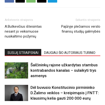
Ankstesnis straipsnis
Sekantis straipsnis
A.Butkevičius išteisintas
Pajūryje plečiamos verslo
nesant jo veiksmuose
finansų studijų galimybės
nusikaltimo požymių
SUSIJĘ STRAIPSNIAI
DAUGIAU ŠIO AUTORIAUS TURINIO
Šalčininkų rajone užkardytas stambus
kontrabandos kanalas – sulaikyti trys
asmenys
Dėl buvusio Konstitucinio pirmininko
D.Žalimo veiklos – kreipimąsis į FNTT:
klausimų kelia gauti 200 000 eurų