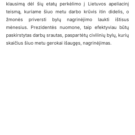
klausimą dėl šių etatų perkėlimo į Lietuvos apeliacinį
teismą, kuriame šiuo metu darbo krūvis itin didelis, o
žmonės priversti bylų nagrinėjimo laukti ištisus
mėnesius. Prezidentės nuomone, taip efektyviau būtų
paskirstytas darbų srautas, paspartėtų civilinių bylų, kurių
skaičius šiuo metu gerokai išaugęs, nagrinėjimas.