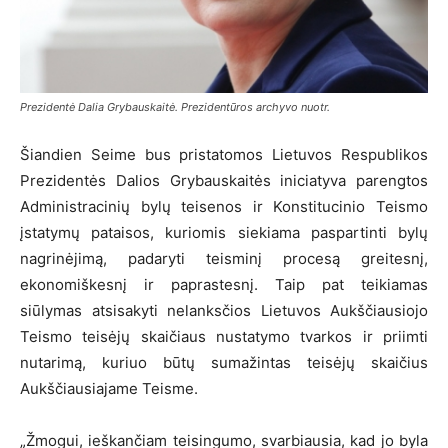
Prezidentė Dalia Grybauskaitė. Prezidentūros archyvo nuotr.
Šiandien Seime bus pristatomos Lietuvos Respublikos
Prezidentės Dalios Grybauskaitės iniciatyva parengtos
Administracinių bylų teisenos ir Konstitucinio Teismo
įstatymų pataisos, kuriomis siekiama paspartinti bylų
nagrinėjimą, padaryti teisminį procesą greitesnį,
ekonomiškesnį ir paprastesnį. Taip pat teikiamas
siūlymas atsisakyti nelanksčios Lietuvos Aukščiausiojo
Teismo teisėjų skaičiaus nustatymo tvarkos ir priimti
nutarimą, kuriuo būtų sumažintas teisėjų skaičius
Aukščiausiajame Teisme.
„Žmogui, ieškančiam teisingumo, svarbiausia, kad jo byla