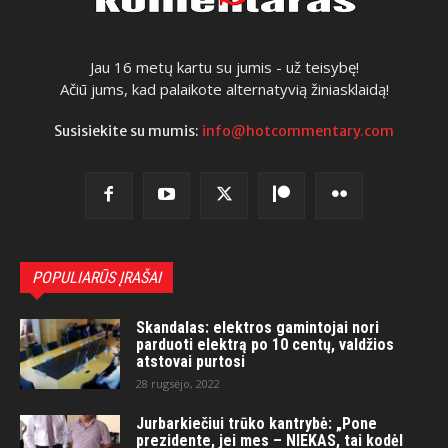
Jau 16 metų kartu su jumis - už teisybę!
Ačiū jums, kad palaikote alternatyvią žiniasklaidą!
Susisiekite su mumis:
info@hotcommentary.com
POPULIARŪS ĮRAŠAI
Skandalas: elektros gamintojai nori
parduoti elektrą po 10 centų, valdžios
atstovai purtosi
28 rugsėjo, 2022
Jurbarkiečiui trūko kantrybė: „Pone
prezidente, jei mes – NIEKAS, tai kodėl