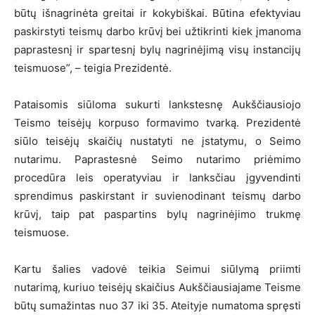
būtų išnagrinėta greitai ir kokybiškai. Būtina efektyviau
paskirstyti teismų darbo krūvį bei užtikrinti kiek įmanoma
paprastesnį ir spartesnį bylų nagrinėjimą visų instancijų
teismuose”, – teigia Prezidentė.
Pataisomis siūloma sukurti lankstesnę Aukščiausiojo
Teismo teisėjų korpuso formavimo tvarką. Prezidentė
siūlo teisėjų skaičių nustatyti ne įstatymu, o Seimo
nutarimu. Paprastesnė Seimo nutarimo priėmimo
procedūra leis operatyviau ir lanksčiau įgyvendinti
sprendimus paskirstant ir suvienodinant teismų darbo
krūvį, taip pat paspartins bylų nagrinėjimo trukmę
teismuose.
Kartu šalies vadovė teikia Seimui siūlymą priimti
nutarimą, kuriuo teisėjų skaičius Aukščiausiajame Teisme
būtų sumažintas nuo 37 iki 35. Ateityje numatoma spręsti