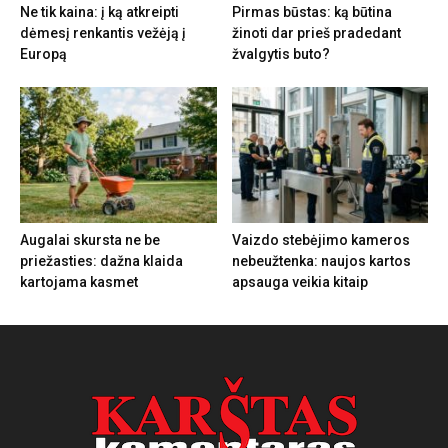
Ne tik kaina: į ką atkreipti
Pirmas būstas: ką būtina
dėmesį renkantis vežėją į
žinoti dar prieš pradedant
Europą
žvalgytis buto?
Augalai skursta ne be
Vaizdo stebėjimo kameros
priežasties: dažna klaida
nebeužtenka: naujos kartos
kartojama kasmet
apsauga veikia kitaip