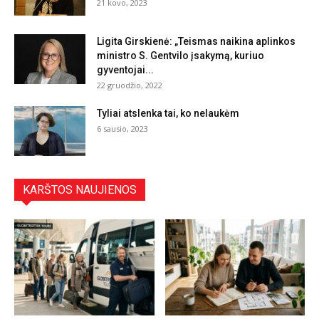
21 kovo, 2023
Ligita Girskienė: „Teismas naikina aplinkos
ministro S. Gentvilo įsakymą, kuriuo
gyventojai...
22 gruodžio, 2022
Tyliai atslenka tai, ko nelaukėm
6 sausio, 2023
KARŠTOS NAUJIENOS