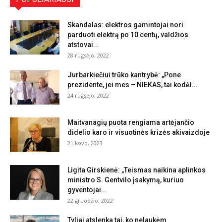
Skandalas: elektros gamintojai nori
parduoti elektrą po 10 centų, valdžios
atstovai...
28 rugsėjo, 2022
Jurbarkiečiui trūko kantrybė: „Pone
prezidente, jei mes – NIEKAS, tai kodėl...
24 rugsėjo, 2022
Maitvanagių puota rengiama artėjančio
didelio karo ir visuotinės krizės akivaizdoje
21 kovo, 2023
Ligita Girskienė: „Teismas naikina aplinkos
ministro S. Gentvilo įsakymą, kuriuo
gyventojai...
22 gruodžio, 2022
Tyliai atslenka tai, ko nelaukėm