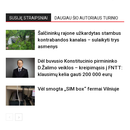
SUSIJĘ STRAIPSNIAI
DAUGIAU ŠIO AUTORIAUS TURINIO
Šalčininkų rajone užkardytas stambus
kontrabandos kanalas – sulaikyti trys
asmenys
Dėl buvusio Konstitucinio pirmininko
D.Žalimo veiklos – kreipimąsis į FNTT:
klausimų kelia gauti 200 000 eurų
Vėl smogta „SIM box“ fermai Vilniuje