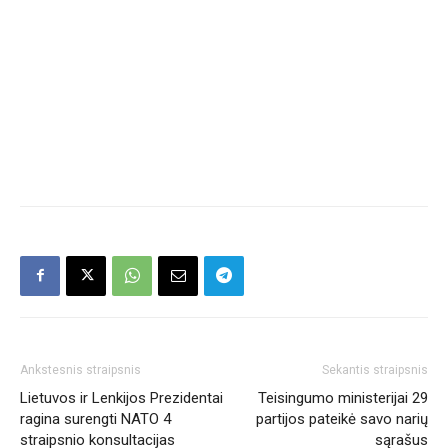
Ankstesnis straipsnis
Sekantis straipsnis
Lietuvos ir Lenkijos Prezidentai
Teisingumo ministerijai 29
ragina surengti NATO 4
partijos pateikė savo narių
straipsnio konsultacijas
sąrašus