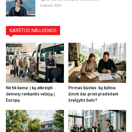
6 sausio, 2023
KARŠTOS NAUJIENOS
Ne tik kaina: į ką atkreipti
Pirmas būstas: ką būtina
dėmesį renkantis vežėją į
žinoti dar prieš pradedant
Europą
žvalgytis buto?