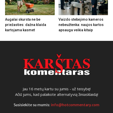
Augalai skursta ne be
Vaizdo stebėjimo kameros
priežasties: dažna klaida
nebeužtenka: naujos kartos
kartojama kasmet
apsauga veikia kitaip
Jau 16 metų kartu su jumis - už teisybę!
Ačiū jums, kad palaikote alternatyvią žiniasklaidą!
Susisiekite su mumis:
info@hotcommentary.com