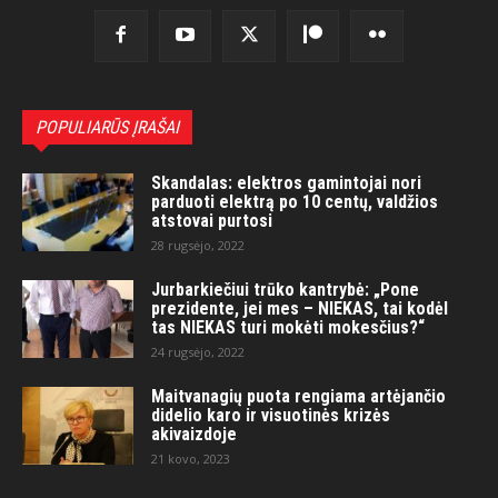
POPULIARŪS ĮRAŠAI
Skandalas: elektros gamintojai nori
parduoti elektrą po 10 centų, valdžios
atstovai purtosi
28 rugsėjo, 2022
Jurbarkiečiui trūko kantrybė: „Pone
prezidente, jei mes – NIEKAS, tai kodėl
tas NIEKAS turi mokėti mokesčius?“
24 rugsėjo, 2022
Maitvanagių puota rengiama artėjančio
didelio karo ir visuotinės krizės
akivaizdoje
21 kovo, 2023