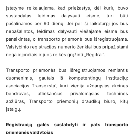
Įstatyme reikalaujama, kad priežastys, dėl kurių buvo
sustabdytas leidimas dalyvauti eisme, turi būti
pašalinamos per 90 dienų. Jei per šį laikotarpį jos bus
nepašalintos, leidimas dalyvauti viešajame eisme bus
panaikintas, o transporto priemonė bus išregistruojama.
Valstybinio registracijos numerio ženklai bus pripažįstami
negaliojančiais ir juos reikės grąžinti „Regitrai“.
Transporto priemonės bus išregistruojamos remiantis
duomenimis, gautais iš kompetentingų institucijų:
asociacijos Transeksta“, kuri vienija uždarąsias akcines
bendroves, atliekančias privalomąsias technines
apžiūras, Transporto priemonių draudikų biuro, kitų
įstaigų.
Registraciją galės sustabdyti ir pats transporto
priemonės valdytojas