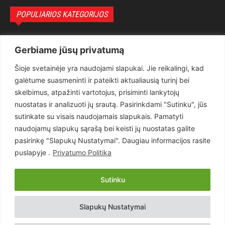
POPULIARIOS KATEGORIJOS
Politika
3281
Gerbiame jūsų privatumą
Nuomonės
2174
Šioje svetainėje yra naudojami slapukai. Jie reikalingi, kad
Teisėsauga
1497
galėtume suasmeninti ir pateikti aktualiausią turinį bei
Aktualu
1373
skelbimus, atpažinti vartotojus, prisiminti lankytojų
Lietuva
619
nuostatas ir analizuoti jų srautą. Pasirinkdami "Sutinku", jūs
sutinkate su visais naudojamais slapukais. Pamatyti
Pasaulis
560
naudojamų slapukų sąrašą bei keisti jų nuostatas galite
Статьи на русском
282
pasirinkę "Slapukų Nustatymai". Daugiau informacijos rasite
Articles in english
160
puslapyje .
Privatumo Politika
Muzika
116
Sutinku
Copyright © 2026 UAB „Goruva“. Visos teisės saugomos.
Slapukų Nustatymai
Kontaktai
Prenumerata
Privatumo Politika
Naudojimosi Taisyklės