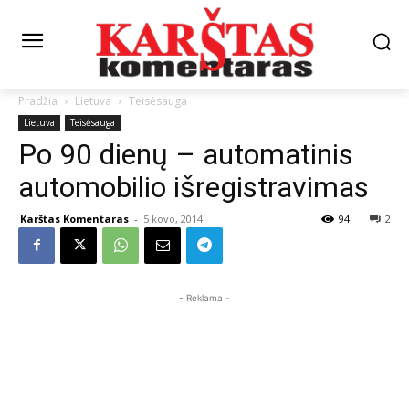
Pradžia
Lietuva
Teisėsauga
Lietuva
Teisėsauga
Po 90 dienų – automatinis
automobilio išregistravimas
Karštas Komentaras
-
5 kovo, 2014
94
2
- Reklama -