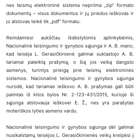
nes teismų elektroninė sistema nepriima „zip“ formato
dokumentų – visus dokumentus ir jų priedus ieškovas ir
jo atstovas teikė tik „pdf“ formatu.
Remdamiesi aukščiau išdėstytomis aplinkybėmis,
Nacionalinė teisingumo ir gynybos sąjunga ir A. B. mano,
kad teisėja L. Gerasičkinienė galimai suklastojo A. B.
tariamai pateiktą prašymą, o šią jos veiką dangsto
asmenys, turintys prieigą prie teismų elektroninės
sistemos. Nacionalinė teisingumo ir gynybos sąjunga
nurodė, kad tariamas ieškovo A. B. prašymas gali būti
paimtas iš kitos bylos Nr. 2-123-431/2015, kurioje ši
sąjunga atstovauja ieškovei E. Ž., nes yra parašytas
moteriškos lyties asmens vardu.
Nacionalinė teisingumo ir gynybos sąjunga dėl galimai
nusikalstamų teisėjos L. Gerasičkinienės veikų kreipėsi į