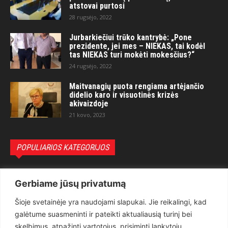
atstovai purtosi
28 rugsėjo, 2022
Jurbarkiečiui trūko kantrybė: „Pone
prezidente, jei mes – NIEKAS, tai kodėl
tas NIEKAS turi mokėti mokesčius?“
24 rugsėjo, 2022
Maitvanagių puota rengiama artėjančio
didelio karo ir visuotinės krizės
akivaizdoje
21 kovo, 2023
POPULIARIOS KATEGORIJOS
Politika
3281
Gerbiame jūsų privatumą
Nuomonės
2174
Šioje svetainėje yra naudojami slapukai. Jie reikalingi, kad
Teisėsauga
1497
galėtume suasmeninti ir pateikti aktualiausią turinį bei
Aktualu
1373
skelbimus, atpažinti vartotojus, prisiminti lankytojų