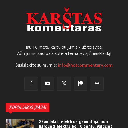
Jau 16 metų kartu su jumis - už teisybę!
Ačiū jums, kad palaikote alternatyvią žiniasklaidą!
Susisiekite su mumis:
info@hotcommentary.com
POPULIARŪS ĮRAŠAI
Skandalas: elektros gamintojai nori
parduoti elektrą po 10 centų, valdžios