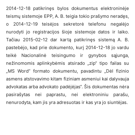
2014-12-18 patikrinęs bylos dokumentus elektroninėje
teismų sistemoje EPP, A. B. teigia tokio prašymo neradęs,
o 2014-12-19 teisėjos sekretorė telefonu negalėjo
nurodyti jo registracijos šioje sistemoje datos ir laiko.
Tačiau 2015-02-12 dar kartą patikrinęs sistemą A. B.
pastebėjo, kad prie dokumento, kurį 2014-12-18 jo vardu
teikė Nacionalinė teisingumo ir gynybos sąjunga,
nežinomomis aplinkybėmis atsirado „zip“ tipo failas su
„MS Word“ formato dokumentu, pavadintu „Dėl fizinio
asmens atstovavimo kitam fiziniam asmeniui kai dalyvauja
advokatas arba advokato padėjėjas“. Šis dokumentas nėra
pasirašytas nei paprastu, nei elektroniniu parašu,
nenurodyta, kam jis yra adresuotas ir kas yra jo siuntėjas.