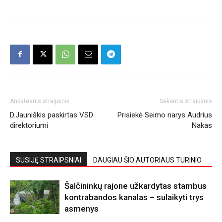
Ankstesnis straipsnis
Sekantis straipsnis
D.Jauniškis paskirtas VSD
Prisiekė Seimo narys Audrius
direktoriumi
Nakas
SUSIJĘ STRAIPSNIAI
DAUGIAU ŠIO AUTORIAUS TURINIO
Šalčininkų rajone užkardytas stambus
kontrabandos kanalas – sulaikyti trys
asmenys