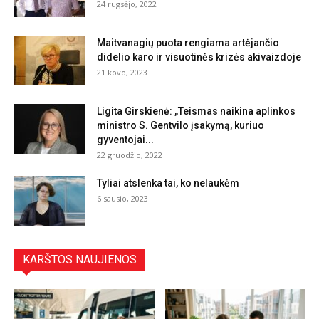
24 rugsėjo, 2022
Maitvanagių puota rengiama artėjančio
didelio karo ir visuotinės krizės akivaizdoje
21 kovo, 2023
Ligita Girskienė: „Teismas naikina aplinkos
ministro S. Gentvilo įsakymą, kuriuo
gyventojai...
22 gruodžio, 2022
Tyliai atslenka tai, ko nelaukėm
6 sausio, 2023
KARŠTOS NAUJIENOS