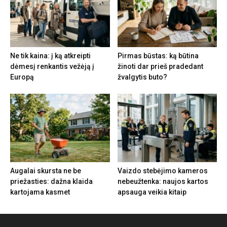
Ne tik kaina: į ką atkreipti
Pirmas būstas: ką būtina
dėmesį renkantis vežėją į
žinoti dar prieš pradedant
Europą
žvalgytis buto?
Augalai skursta ne be
Vaizdo stebėjimo kameros
priežasties: dažna klaida
nebeužtenka: naujos kartos
kartojama kasmet
apsauga veikia kitaip