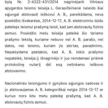
bylą Nr. 2-4222-431/2014 nagrinėjanti Vilniaus
apygardos teismo teisėja L. Gerasičkinienė neleido šiai
sąjungai atstovauti ieškovui A. B., pareikšdama, neva
posėdžio išvakarėse, 2014-12-17, A. B. elektroniniu būdu
pateikęs teismui prašymą leisti, kad jam atstovautų fizinis
asmuo. Posėdžio metu teisėja pateikė šio tariamo
prašymo tekstą, kuriame nebuvo nei A. B. parašo, nei
datos, nei teismo, kuriam jis skirtas, pavadinimo.
Nepaisydama pastabos, kad A. B. tokio prašymo
nepateikė, teisėja jį išnagrinėjo ir juo remdamasi priėmė
protokolinę nutartį dėl esą netinkamo ieškovo
atstovavimo.
Nacionalinės teisingumo ir gynybos sąjungos vadovas ir
jo atstovaujamas A. B. kategoriškai neigia 2014-12-17 ar
kuriuo nors kitu metu pateikę prašymą, kad A. B.
atstovautų fizinis asmuo.