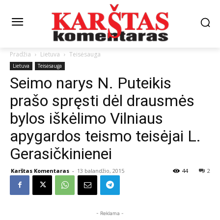
Pradžia
Lietuva
Teisėsauga
Lietuva
Teisėsauga
Seimo narys N. Puteikis
prašo spręsti dėl drausmės
bylos iškėlimo Vilniaus
apygardos teismo teisėjai L.
Gerasičkinienei
Karštas Komentaras
-
13 balandžio, 2015
44
2
- Reklama -