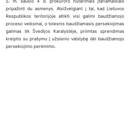
Š. m. sausio 4 d. prokuroro nutarimais įtariamaisiais
pripažinti du asmenys. Atsižvelgiant į tai, kad Lietuvos
Respublikos teritorijoje atlikti visi galimi baudžiamojo
proceso veiksmai, o tolesnis baudžiamasis persekiojimas
galimas tik Švedijos Karalystėje, priimtas sprendimas
kreiptis su prašymu į užsienio valstybę dėl baudžiamojo
persekiojimo perėmimo.