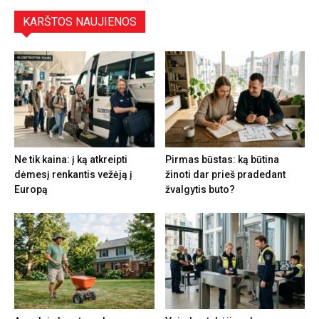
KARŠTOS NAUJIENOS
Ne tik kaina: į ką atkreipti
Pirmas būstas: ką būtina
dėmesį renkantis vežėją į
žinoti dar prieš pradedant
Europą
žvalgytis buto?