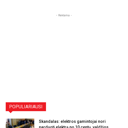
- Reklama -
POPULIARIAUSI
Skandalas: elektros gamintojai nori
parduoti elektrą po 10 centų, valdžios