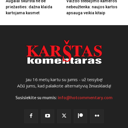
Augalai skursta ne be
Vaizdo stebėjimo kameros
priežasties: dažna klaida
nebeužtenka: naujos kartos
kartojama kasmet
apsauga veikia kitaip
Jau 16 metų kartu su jumis - už teisybę!
Ačiū jums, kad palaikote alternatyvią žiniasklaidą!
Susisiekite su mumis:
info@hotcommentary.com