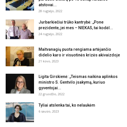
atstovai...
28 rugsėjo, 2022
Jurbarkiečiui trūko kantrybė: „Pone
prezidente, jei mes – NIEKAS, tai kodėl...
24 rugsėjo, 2022
Maitvanagių puota rengiama artėjančio
didelio karo ir visuotinės krizės akivaizdoje
21 kovo, 2023
Ligita Girskienė: „Teismas naikina aplinkos
ministro S. Gentvilo įsakymą, kuriuo
gyventojai...
22 gruodžio, 2022
Tyliai atslenka tai, ko nelaukėm
6 sausio, 2023