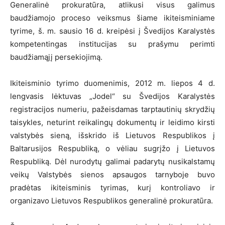
Generalinė prokuratūra, atlikusi visus galimus
baudžiamojo proceso veiksmus šiame ikiteisminiame
tyrime, š. m. sausio 16 d. kreipėsi į Švedijos Karalystės
kompetentingas institucijas su prašymu perimti
baudžiamąjį persekiojimą.
Ikiteisminio tyrimo duomenimis, 2012 m. liepos 4 d.
lengvasis lėktuvas „Jodel“ su Švedijos Karalystės
registracijos numeriu, pažeisdamas tarptautinių skrydžių
taisykles, neturint reikalingų dokumentų ir leidimo kirsti
valstybės sieną, išskrido iš Lietuvos Respublikos į
Baltarusijos Respubliką, o vėliau sugrįžo į Lietuvos
Respubliką. Dėl nurodytų galimai padarytų nusikalstamų
veikų Valstybės sienos apsaugos tarnyboje buvo
pradėtas ikiteisminis tyrimas, kurį kontroliavo ir
organizavo Lietuvos Respublikos generalinė prokuratūra.