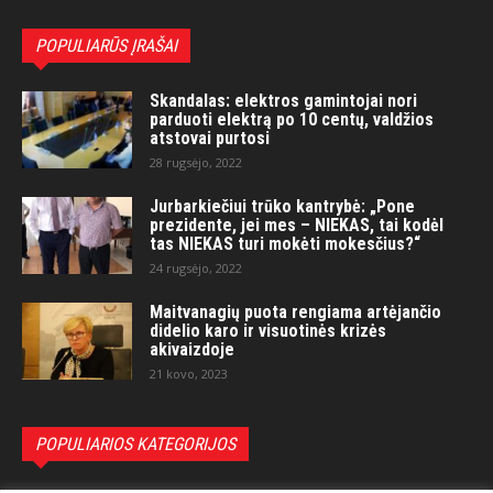
POPULIARŪS ĮRAŠAI
Skandalas: elektros gamintojai nori
parduoti elektrą po 10 centų, valdžios
atstovai purtosi
28 rugsėjo, 2022
Jurbarkiečiui trūko kantrybė: „Pone
prezidente, jei mes – NIEKAS, tai kodėl
tas NIEKAS turi mokėti mokesčius?“
24 rugsėjo, 2022
Maitvanagių puota rengiama artėjančio
didelio karo ir visuotinės krizės
akivaizdoje
21 kovo, 2023
POPULIARIOS KATEGORIJOS