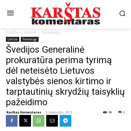
Pradžia
Lietuva
Teisėsauga
Lietuva
Teisėsauga
Švedijos Generalinė
prokuratūra perima tyrimą
dėl neteisėto Lietuvos
valstybės sienos kirtimo ir
tarptautinių skrydžių taisyklių
pažeidimo
Karštas Komentaras
-
8 balandžio, 2013
69
0