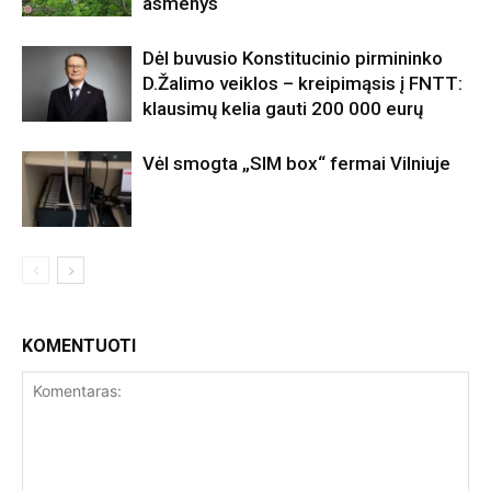
asmenys
Dėl buvusio Konstitucinio pirmininko
D.Žalimo veiklos – kreipimąsis į FNTT:
klausimų kelia gauti 200 000 eurų
Vėl smogta „SIM box“ fermai Vilniuje
KOMENTUOTI