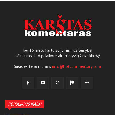
Jau 16 metų kartu su jumis - už teisybę!
Ačiū jums, kad palaikote alternatyvią žiniasklaidą!
Susisiekite su mumis:
info@hotcommentary.com
POPULIARŪS ĮRAŠAI