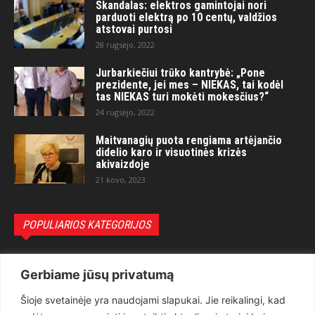
Skandalas: elektros gamintojai nori
parduoti elektrą po 10 centų, valdžios
atstovai purtosi
28 rugsėjo, 2022
Jurbarkiečiui trūko kantrybė: „Pone
prezidente, jei mes – NIEKAS, tai kodėl
tas NIEKAS turi mokėti mokesčius?“
24 rugsėjo, 2022
Maitvanagių puota rengiama artėjančio
didelio karo ir visuotinės krizės
akivaizdoje
21 kovo, 2023
POPULIARIOS KATEGORIJOS
Politika
3281
Gerbiame jūsų privatumą
Nuomonės
2174
Šioje svetainėje yra naudojami slapukai. Jie reikalingi, kad
Teisėsauga
1497