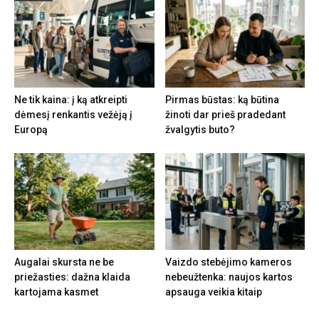
Ne tik kaina: į ką atkreipti
Pirmas būstas: ką būtina
dėmesį renkantis vežėją į
žinoti dar prieš pradedant
Europą
žvalgytis buto?
Augalai skursta ne be
Vaizdo stebėjimo kameros
priežasties: dažna klaida
nebeužtenka: naujos kartos
kartojama kasmet
apsauga veikia kitaip