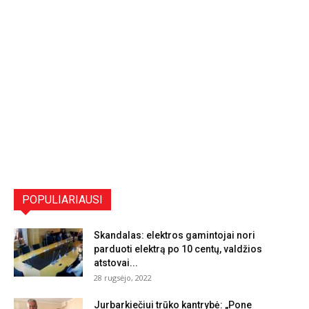
POPULIARIAUSI
Skandalas: elektros gamintojai nori
parduoti elektrą po 10 centų, valdžios
atstovai...
28 rugsėjo, 2022
Jurbarkiečiui trūko kantrybė: „Pone