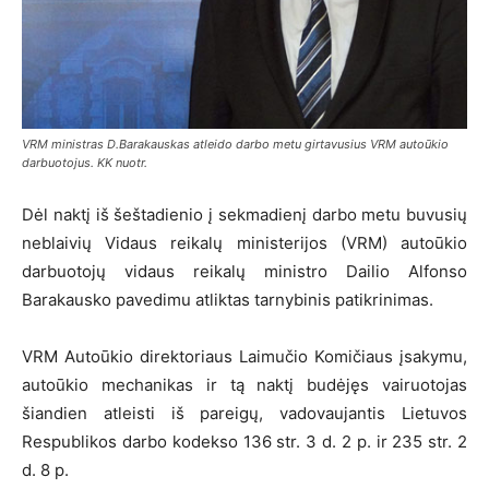
VRM ministras D.Barakauskas atleido darbo metu girtavusius VRM autoūkio
darbuotojus. KK nuotr.
Dėl naktį iš šeštadienio į sekmadienį darbo metu buvusių
neblaivių Vidaus reikalų ministerijos (VRM) autoūkio
darbuotojų vidaus reikalų ministro Dailio Alfonso
Barakausko pavedimu atliktas tarnybinis patikrinimas.
VRM Autoūkio direktoriaus Laimučio Komičiaus įsakymu,
autoūkio mechanikas ir tą naktį budėjęs vairuotojas
šiandien atleisti iš pareigų, vadovaujantis Lietuvos
Respublikos darbo kodekso 136 str. 3 d. 2 p. ir 235 str. 2
d. 8 p.