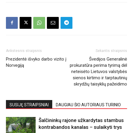
Ankstesnis straipsnis
Sekantis straipsnis
Prezidentė išvyko darbo vizito į
Švedijos Generalinė
Norvegiją
prokuratūra perima tyrimą dėl
neteisėto Lietuvos valstybės
sienos kirtimo ir tarptautinių
skrydžių taisyklių pažeidimo
SUSIJĘ STRAIPSNIAI
DAUGIAU ŠIO AUTORIAUS TURINIO
Šalčininkų rajone užkardytas stambus
kontrabandos kanalas – sulaikyti trys