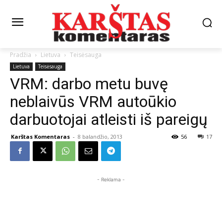
Pradžia
Lietuva
Teisėsauga
Lietuva
Teisėsauga
VRM: darbo metu buvę
neblaivūs VRM autoūkio
darbuotojai atleisti iš pareigų
Karštas Komentaras
-
8 balandžio, 2013
56
17
- Reklama -