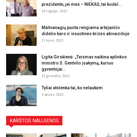
prezidente, jei mes – NIEKAS, tai kodėl...
24 rugsėjo, 2022
Maitvanagių puota rengiama artėjančio
didelio karo ir visuotinės krizės akivaizdoje
21 kovo, 2023
Ligita Girskienė: „Teismas naikina aplinkos
ministro S. Gentvilo įsakymą, kuriuo
gyventojai...
22 gruodžio, 2022
Tyliai atslenka tai, ko nelaukėm
6 sausio, 2023
KARŠTOS NAUJIENOS