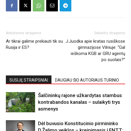
Ankstesnis straipsnis
Sekantis straipsnis
Ar tikrai galime prekiauti tik su
J.Juodka apie kratas rusiškose
Rusija ir ES?
gimnazijose Vilniuje: “Gal
ieškoma KGB ar GRU agentų
po suolais?”
SUSIJĘ STRAIPSNIAI
DAUGIAU ŠIO AUTORIAUS TURINIO
Šalčininkų rajone užkardytas stambus
kontrabandos kanalas – sulaikyti trys
asmenys
Dėl buvusio Konstitucinio pirmininko
D.Žalimo veiklos – kreipimąsis į FNTT: