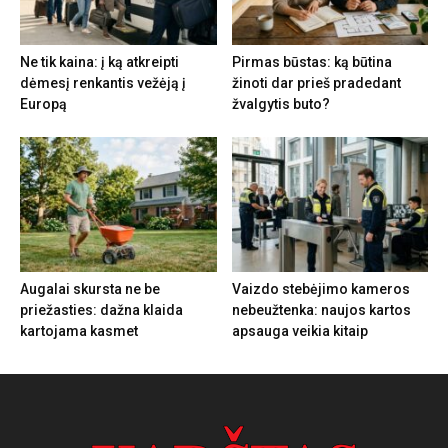
Ne tik kaina: į ką atkreipti
Pirmas būstas: ką būtina
dėmesį renkantis vežėją į
žinoti dar prieš pradedant
Europą
žvalgytis buto?
Augalai skursta ne be
Vaizdo stebėjimo kameros
priežasties: dažna klaida
nebeužtenka: naujos kartos
kartojama kasmet
apsauga veikia kitaip