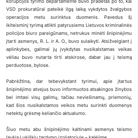
korupcijos tyrimo departamente buvo pradėtas po to, kai
VSD prokuratūrai pateikė ilgą laiką vykdytos žvalgybos
operacijos metu surinktus duomenis. Pavedus šį
ikiteisminį tyrimą atlikti patyrusiems Lietuvos kriminalinės
policijos biuro pareigūnams, netrukus minėti šnipinėjimu
įtarti asmenys, R. L. ir A. O., buvo sulaikyti. Atsižvelgiant į
aplinkybes, galimai jų įvykdytas nusikalstamas veikas
vėliau buvo nutarta tirti atskirose, dabar jau į teismą
perduotose, bylose.
Pabrėžtina, dar tebevykstant tyrimui, apie įtartus
šnipinėjimo atvejus buvo informuotos atsakingos žinybos
bei imtasi visų galimų, tačiau neviešinamų, priemonių,
kad šios nusikalstamos veikos metu surinkti duomenys
netektų grėsmę keliančio aktualumo.
Šiuo metu abu šnipinėjimo kaltinami asmenys teismo
laukia Lukiškių tardymo izoliatoriuje – kalėjime.