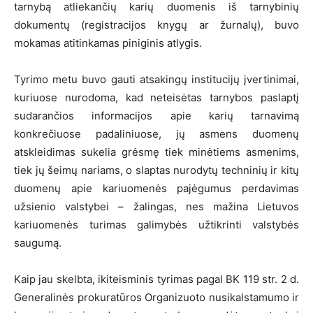
tarnybą atliekančių karių duomenis iš tarnybinių
dokumentų (registracijos knygų ar žurnalų), buvo
mokamas atitinkamas piniginis atlygis.
Tyrimo metu buvo gauti atsakingų institucijų įvertinimai,
kuriuose nurodoma, kad neteisėtas tarnybos paslaptį
sudarančios informacijos apie karių tarnavimą
konkrečiuose padaliniuose, jų asmens duomenų
atskleidimas sukelia grėsmę tiek minėtiems asmenims,
tiek jų šeimų nariams, o slaptas nurodytų techninių ir kitų
duomenų apie kariuomenės pajėgumus perdavimas
užsienio valstybei – žalingas, nes mažina Lietuvos
kariuomenės turimas galimybės užtikrinti valstybės
saugumą.
Kaip jau skelbta, ikiteisminis tyrimas pagal BK 119 str. 2 d.
Generalinės prokuratūros Organizuoto nusikalstamumo ir