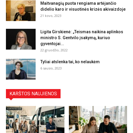
Maitvanagių puota rengiama artėjančio
didelio karo ir visuotinės krizės akivaizdoje
21 kovo, 2023
Ligita Girskienė: „Teismas naikina aplinkos
ministro S. Gentvilo įsakymą, kuriuo
gyventojai...
22 gruodžio, 2022
Tyliai atslenka tai, ko nelaukėm
6 sausio, 2023
KARŠTOS NAUJIENOS