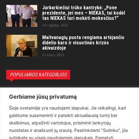
Jurbarkiečiui trūko kantrybė: „Pone
prezidente, jei mes – NIEKAS, tai kodėl
tas NIEKAS turi mokėti mokesčius?“
24 rugsėjo, 2022
Maitvanagių puota rengiama artėjančio
didelio karo ir visuotinės krizės
akivaizdoje
21 kovo, 2023
POPULIARIOS KATEGORIJOS
Politika
3281
Gerbiame jūsų privatumą
Nuomonės
2174
Šioje svetainėje yra naudojami slapukai. Jie reikalingi, kad
Teisėsauga
1497
galėtume suasmeninti ir pateikti aktualiausią turinį bei
Aktualu
1373
skelbimus, atpažinti vartotojus, prisiminti lankytojų
Lietuva
619
nuostatas ir analizuoti jų srautą. Pasirinkdami "Sutinku", jūs
sutinkate su visais naudojamais slapukais. Pamatyti
Pasaulis
560