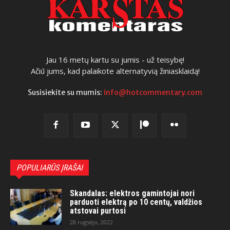
Jau 16 metų kartu su jumis - už teisybę!
Ačiū jums, kad palaikote alternatyvią žiniasklaidą!
Susisiekite su mumis:
info@hotcommentary.com
POPULIARŪS ĮRAŠAI
Skandalas: elektros gamintojai nori
parduoti elektrą po 10 centų, valdžios
atstovai purtosi
28 rugsėjo, 2022