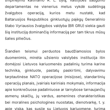
šnipinėjimu kaltinamo R. L. bylą, Valstybės saugumo
departamentas ne vienerius metus vykdė sudėtingą
žvalgybos operaciją, kurios metu nustatė, kad
Baltarusijos Respublikos ginkluotųjų pajėgų Generalinio
štabo Vyriausios žvalgybos valdyba (BR GRU) siekia gauti
šią instituciją dominančią informaciją per tam tikrus mūsų
šalies piliečius.
Šiandien teismui perduotos baudžiamosios bylos
duomenimis, minėta užsienio valstybės institucija itin
domėjosi Lietuvos kariuomenės padalinių turima karine
technika, ginkluote, pastatų paskirtimi, dalyvavimu
tarptautinėse NATO operacijose (misijose), standartinių
operacijų planais, įvairiais kariniais mokymais, informacija
apie konkrečiuose padaliniuose ar tarnybose tarnaujančių
asmenų skaičių, jų vardus, asmenines charakteristikas
bei moralines psichologines nuostatas, dienotvarkę, t. y.
apie viską, kas susiję su Lietuvos kariuomene, turima