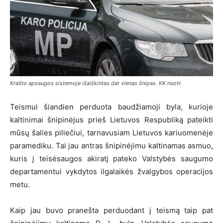
Krašto apsaugos sistemoje išaiškintas dar vienas šnipas. KK nuotr.
Teismui šiandien perduota baudžiamoji byla, kurioje
kaltinimai šnipinėjus prieš Lietuvos Respubliką pateikti
mūsų šalies piliečiui, tarnavusiam Lietuvos kariuomenėje
paramediku. Tai jau antras šnipinėjimu kaltinamas asmuo,
kuris į teisėsaugos akiratį pateko Valstybės saugumo
departamentui vykdytos ilgalaikės žvalgybos operacijos
metu.
Kaip jau buvo pranešta perduodant į teismą taip pat