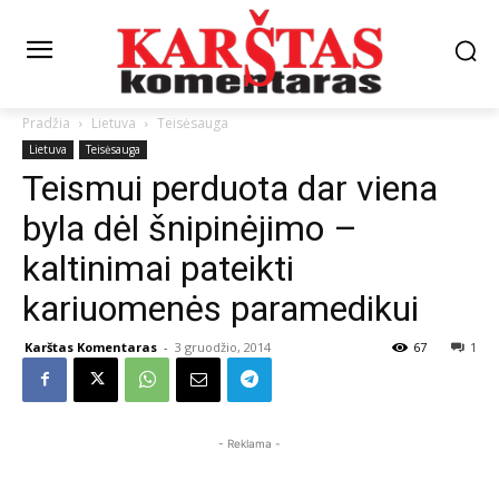
Pradžia
Lietuva
Teisėsauga
Lietuva
Teisėsauga
Teismui perduota dar viena
byla dėl šnipinėjimo –
kaltinimai pateikti
kariuomenės paramedikui
Karštas Komentaras
-
3 gruodžio, 2014
67
1
- Reklama -