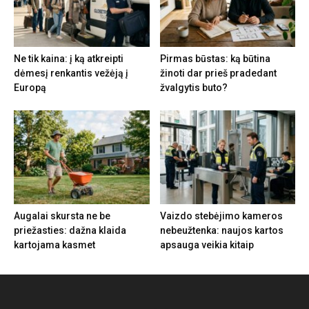
Ne tik kaina: į ką atkreipti
Pirmas būstas: ką būtina
dėmesį renkantis vežėją į
žinoti dar prieš pradedant
Europą
žvalgytis buto?
Augalai skursta ne be
Vaizdo stebėjimo kameros
priežasties: dažna klaida
nebeužtenka: naujos kartos
kartojama kasmet
apsauga veikia kitaip