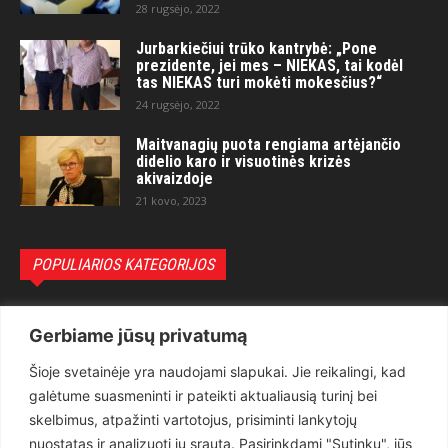
28 rugsėjo, 2022
Jurbarkiečiui trūko kantrybė: „Pone
prezidente, jei mes – NIEKAS, tai kodėl
tas NIEKAS turi mokėti mokesčius?“
24 rugsėjo, 2022
Maitvanagių puota rengiama artėjančio
didelio karo ir visuotinės krizės
akivaizdoje
21 kovo, 2023
POPULIARIOS KATEGORIJOS
Politika
3281
Gerbiame jūsų privatumą
Nuomonės
2174
Šioje svetainėje yra naudojami slapukai. Jie reikalingi, kad
Teisėsauga
1497
galėtume suasmeninti ir pateikti aktualiausią turinį bei
Aktualu
1373
skelbimus, atpažinti vartotojus, prisiminti lankytojų
Lietuva
619
nuostatas ir analizuoti jų srautą. Pasirinkdami "Sutinku", jūs