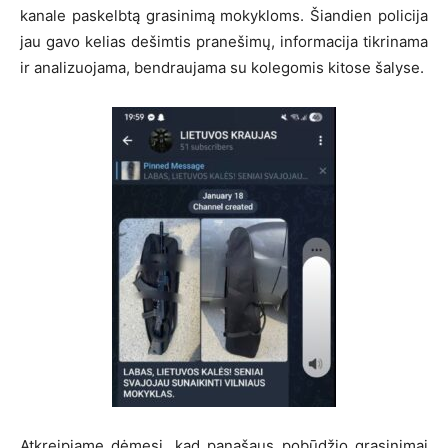
kanale paskelbtą grasinimą mokykloms. Šiandien policija
jau gavo kelias dešimtis pranešimų, informacija tikrinama
ir analizuojama, bendraujama su kolegomis kitose šalyse.
Atkreipiame dėmesį, kad panašaus pobūdžio grasinimai