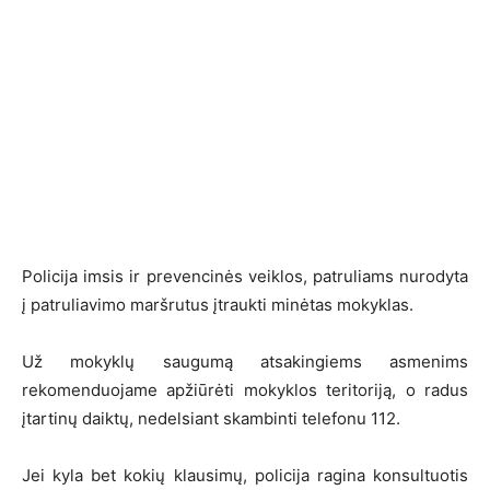
Policija imsis ir prevencinės veiklos, patruliams nurodyta
į patruliavimo maršrutus įtraukti minėtas mokyklas.
Už mokyklų saugumą atsakingiems asmenims
rekomenduojame apžiūrėti mokyklos teritoriją, o radus
įtartinų daiktų, nedelsiant skambinti telefonu 112.
Jei kyla bet kokių klausimų, policija ragina konsultuotis