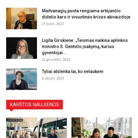
Maitvanagių puota rengiama artėjančio
didelio karo ir visuotinės krizės akivaizdoje
21 kovo, 2023
Ligita Girskienė: „Teismas naikina aplinkos
ministro S. Gentvilo įsakymą, kuriuo
gyventojai...
22 gruodžio, 2022
Tyliai atslenka tai, ko nelaukėm
6 sausio, 2023
KARŠTOS NAUJIENOS