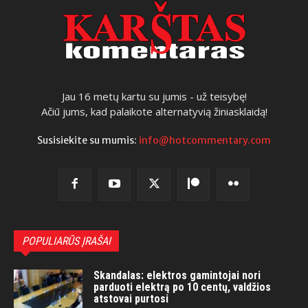
Jau 16 metų kartu su jumis - už teisybę!
Ačiū jums, kad palaikote alternatyvią žiniasklaidą!
Susisiekite su mumis:
info@hotcommentary.com
POPULIARŪS ĮRAŠAI
Skandalas: elektros gamintojai nori
parduoti elektrą po 10 centų, valdžios
atstovai purtosi