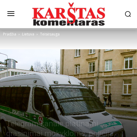
Pradžia
Lietuva
Teisėsauga
Lietuva
Teisėsauga
Telegram kanale platinami
grasinimai mokykloms, policija