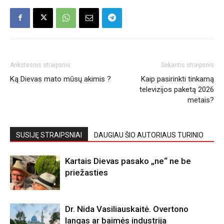
Ankstesnis straipsnis
Sekantis straipsnis
Ką Dievas mato mūsų akimis ?
Kaip pasirinkti tinkamą
televizijos paketą 2026
metais?
SUSIJĘ STRAIPSNIAI
DAUGIAU ŠIO AUTORIAUS TURINIO
Kartais Dievas pasako „ne“ ne be
priežasties
Dr. Nida Vasiliauskaitė. Overtono
langas ar baimės industrija