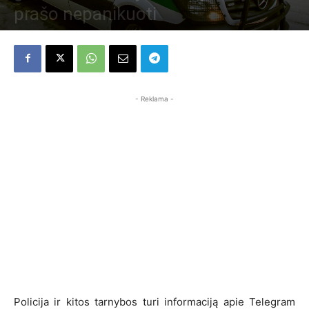
prašo nepanikuoti
Karštas Komentaras
-
18 sausio, 2026
4814
0
- Reklama -
Policija ir kitos tarnybos turi informaciją apie Telegram