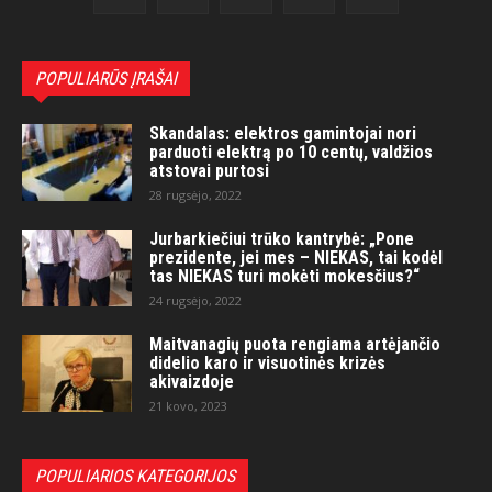
POPULIARŪS ĮRAŠAI
Skandalas: elektros gamintojai nori
parduoti elektrą po 10 centų, valdžios
atstovai purtosi
28 rugsėjo, 2022
Jurbarkiečiui trūko kantrybė: „Pone
prezidente, jei mes – NIEKAS, tai kodėl
tas NIEKAS turi mokėti mokesčius?“
24 rugsėjo, 2022
Maitvanagių puota rengiama artėjančio
didelio karo ir visuotinės krizės
akivaizdoje
21 kovo, 2023
POPULIARIOS KATEGORIJOS