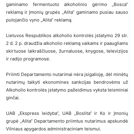
gaminamo fermentuoto alkoholinio gėrimo „Bosca“
reklamą ir Įmonių grupės „Alita“ gaminamo pusiau sauso
putojančio vyno „Alita“ reklamą.
Lietuvos Respublikos alkoholio kontrolės įstatymo 29 str.
2 d. 2 p. draudžia alkoholio reklamą vaikams ir paaugliams
skirtuose laikraščiuose, žurnaluose, knygose, televizijos
ir radijo programose.
Priimti Departamento nutarimai nėra įsigalioję, dėl minėtų
nutarimų taikyti ekonomines sankcijas bendrovėms už
Alkoholio kontrolės įstatymo pažeidimus vyksta teisminiai
ginčai.
UAB „Ekspress leidyba“, UAB „Boslita“ ir Ko ir Įmonių
grupė „Alita“ Departamento priimtus nutarimus apskundė
Vilniaus apygardos administraciniam teismui.