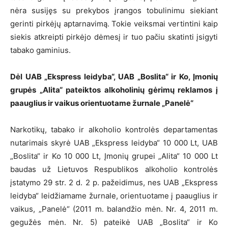
nėra susijęs su prekybos įrangos tobulinimu siekiant
gerinti pirkėjų aptarnavimą. Tokie veiksmai vertintini kaip
siekis atkreipti pirkėjo dėmesį ir tuo pačiu skatinti įsigyti
tabako gaminius.
Dėl UAB „Ekspress leidyba“, UAB „Boslita“ ir Ko, Įmonių
grupės „Alita“ pateiktos alkoholinių gėrimų reklamos į
paauglius ir vaikus orientuotame žurnale „Panelė“
Narkotikų, tabako ir alkoholio kontrolės departamentas
nutarimais skyrė UAB „Ekspress leidyba“ 10 000 Lt, UAB
„Boslita“ ir Ko 10 000 Lt, Įmonių grupei „Alita“ 10 000 Lt
baudas už Lietuvos Respublikos alkoholio kontrolės
įstatymo 29 str. 2 d. 2 p. pažeidimus, nes UAB „Ekspress
leidyba“ leidžiamame žurnale, orientuotame į paauglius ir
vaikus, „Panelė“ (2011 m. balandžio mėn. Nr. 4, 2011 m.
gegužės mėn. Nr. 5) pateikė UAB „Boslita“ ir Ko