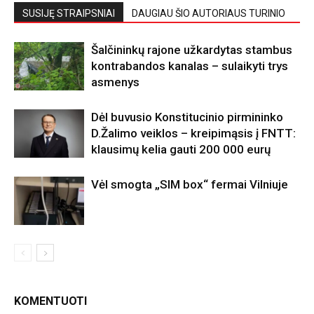
SUSIJĘ STRAIPSNIAI
DAUGIAU ŠIO AUTORIAUS TURINIO
Šalčininkų rajone užkardytas stambus
kontrabandos kanalas – sulaikyti trys
asmenys
Dėl buvusio Konstitucinio pirmininko
D.Žalimo veiklos – kreipimąsis į FNTT:
klausimų kelia gauti 200 000 eurų
Vėl smogta „SIM box“ fermai Vilniuje
KOMENTUOTI