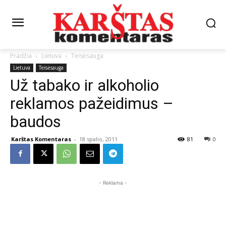
Pradžia
Lietuva
Teisėsauga
Lietuva
Teisėsauga
Už tabako ir alkoholio
reklamos pažeidimus –
baudos
Karštas Komentaras
-
18 spalio, 2011
81
0
- Reklama -