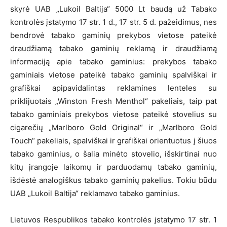
skyrė UAB „Lukoil Baltija“ 5000 Lt baudą už Tabako
kontrolės įstatymo 17 str. 1 d., 17 str. 5 d. pažeidimus, nes
bendrovė tabako gaminių prekybos vietose pateikė
draudžiamą tabako gaminių reklamą ir draudžiamą
informaciją apie tabako gaminius: prekybos tabako
gaminiais vietose pateikė tabako gaminių spalviškai ir
grafiškai apipavidalintas reklamines lenteles su
priklijuotais „Winston Fresh Menthol“ pakeliais, taip pat
tabako gaminiais prekybos vietose pateikė stovelius su
cigarečių „Marlboro Gold Original“ ir „Marlboro Gold
Touch“ pakeliais, spalviškai ir grafiškai orientuotus į šiuos
tabako gaminius, o šalia minėto stovelio, išskirtinai nuo
kitų įrangoje laikomų ir parduodamų tabako gaminių,
išdėstė analogiškus tabako gaminių pakelius. Tokiu būdu
UAB „Lukoil Baltija“ reklamavo tabako gaminius.
Lietuvos Respublikos tabako kontrolės įstatymo 17 str. 1