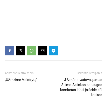
Ankstesnis straipsnis
Sekantis straipsnis
„Užimkime Volstrytą”
J.Šimėno vadovaujamas
Seimo Aplinkos apsaugos
komitetas labai įsižeidė dėl
kritikos