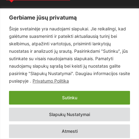
Politika
3281
Gerbiame jūsų privatumą
Nuomonės
2174
Šioje svetainėje yra naudojami slapukai. Jie reikalingi, kad
Teisėsauga
1497
galėtume suasmeninti ir pateikti aktualiausią turinį bei
Aktualu
1373
skelbimus, atpažinti vartotojus, prisiminti lankytojų
Lietuva
619
nuostatas ir analizuoti jų srautą. Pasirinkdami "Sutinku", jūs
sutinkate su visais naudojamais slapukais. Pamatyti
Pasaulis
560
naudojamų slapukų sąrašą bei keisti jų nuostatas galite
Статьи на русском
282
pasirinkę "Slapukų Nustatymai". Daugiau informacijos rasite
Articles in english
160
puslapyje .
Privatumo Politika
Muzika
116
Sutinku
Copyright © 2026 UAB „Goruva“. Visos teisės saugomos.
Slapukų Nustatymai
Kontaktai
Prenumerata
Privatumo Politika
Naudojimosi Taisyklės
Atmesti
Svetainės sprendimas:
EastWestHost