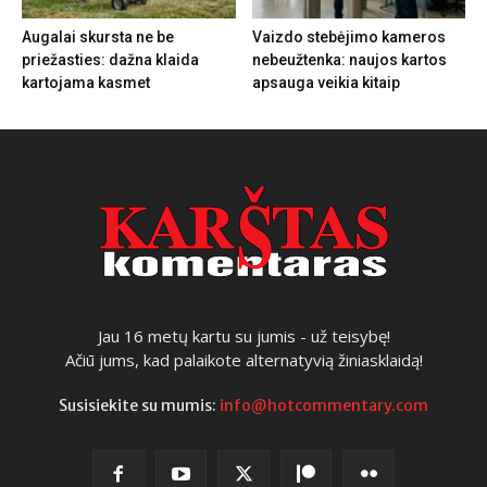
Augalai skursta ne be
Vaizdo stebėjimo kameros
priežasties: dažna klaida
nebeužtenka: naujos kartos
kartojama kasmet
apsauga veikia kitaip
Jau 16 metų kartu su jumis - už teisybę!
Ačiū jums, kad palaikote alternatyvią žiniasklaidą!
Susisiekite su mumis:
info@hotcommentary.com