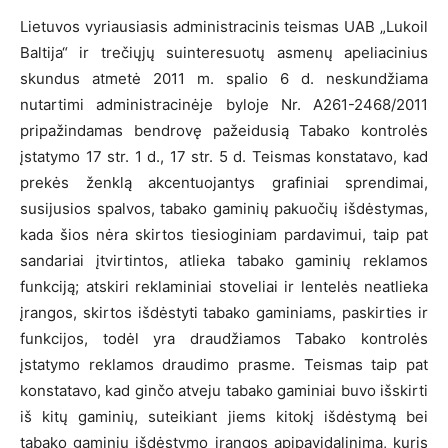
Lietuvos vyriausiasis administracinis teismas UAB „Lukoil
Baltija“ ir trečiųjų suinteresuotų asmenų apeliacinius
skundus atmetė 2011 m. spalio 6 d. neskundžiama
nutartimi administracinėje byloje Nr. A261-2468/2011
pripažindamas bendrovę pažeidusią Tabako kontrolės
įstatymo 17 str. 1 d., 17 str. 5 d. Teismas konstatavo, kad
prekės ženklą akcentuojantys grafiniai sprendimai,
susijusios spalvos, tabako gaminių pakuočių išdėstymas,
kada šios nėra skirtos tiesioginiam pardavimui, taip pat
sandariai įtvirtintos, atlieka tabako gaminių reklamos
funkciją; atskiri reklaminiai stoveliai ir lentelės neatlieka
įrangos, skirtos išdėstyti tabako gaminiams, paskirties ir
funkcijos, todėl yra draudžiamos Tabako kontrolės
įstatymo reklamos draudimo prasme. Teismas taip pat
konstatavo, kad ginčo atveju tabako gaminiai buvo išskirti
iš kitų gaminių, suteikiant jiems kitokį išdėstymą bei
tabako gaminių išdėstymo įrangos apipavidalinimą, kuris