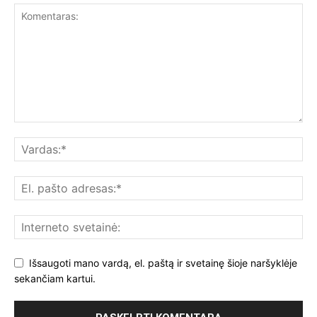
Išsaugoti mano vardą, el. paštą ir svetainę šioje naršyklėje
sekančiam kartui.