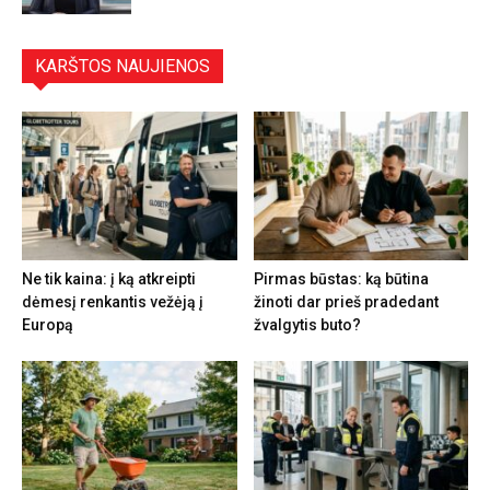
KARŠTOS NAUJIENOS
Ne tik kaina: į ką atkreipti
Pirmas būstas: ką būtina
dėmesį renkantis vežėją į
žinoti dar prieš pradedant
Europą
žvalgytis buto?