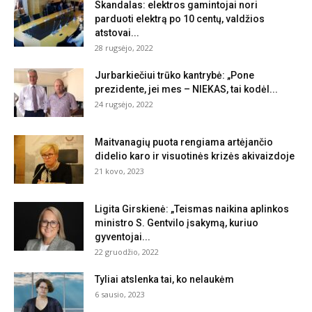
Skandalas: elektros gamintojai nori
parduoti elektrą po 10 centų, valdžios
atstovai...
28 rugsėjo, 2022
Jurbarkiečiui trūko kantrybė: „Pone
prezidente, jei mes – NIEKAS, tai kodėl...
24 rugsėjo, 2022
Maitvanagių puota rengiama artėjančio
didelio karo ir visuotinės krizės akivaizdoje
21 kovo, 2023
Ligita Girskienė: „Teismas naikina aplinkos
ministro S. Gentvilo įsakymą, kuriuo
gyventojai...
22 gruodžio, 2022
Tyliai atslenka tai, ko nelaukėm
6 sausio, 2023