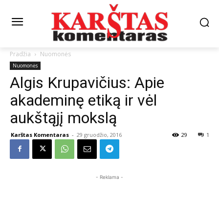
Pradžia
Nuomonės
Nuomonės
Algis Krupavičius: Apie
akademinę etiką ir vėl
aukštąjį mokslą
Karštas Komentaras
-
29 gruodžio, 2016
29
1
- Reklama -