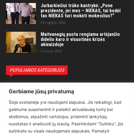
Jurbarkiečiui trūko kantrybė: „Pone
prezidente, jei mes – NIEKAS, tai kodėl
tas NIEKAS turi mokėti mokesčius?“
24 rugsėjo, 2022
Maitvanagių puota rengiama artėjančio
didelio karo ir visuotinės krizės
akivaizdoje
21 kovo, 2023
POPULIARIOS KATEGORIJOS
Politika
3281
Gerbiame jūsų privatumą
Nuomonės
2174
Šioje svetainėje yra naudojami slapukai. Jie reikalingi, kad
Teisėsauga
1497
galėtume suasmeninti ir pateikti aktualiausią turinį bei
Aktualu
1373
skelbimus, atpažinti vartotojus, prisiminti lankytojų
Lietuva
619
nuostatas ir analizuoti jų srautą. Pasirinkdami "Sutinku", jūs
sutinkate su visais naudojamais slapukais. Pamatyti
Pasaulis
560