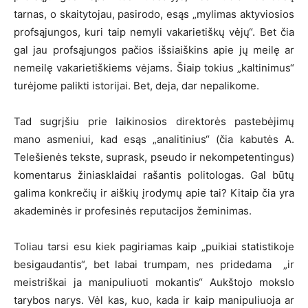
tarnas, o skaitytojau, pasirodo, esąs „mylimas aktyviosios
profsąjungos, kuri taip nemyli vakarietiškų vėjų“. Bet čia
gal jau profsąjungos pačios išsiaiškins apie jų meilę ar
nemeilę vakarietiškiems vėjams. Šiaip tokius „kaltinimus“
turėjome palikti istorijai. Bet, deja, dar nepalikome.
Tad sugrįšiu prie laikinosios direktorės pastebėjimų
mano asmeniui, kad esąs „analitinius“ (čia kabutės A.
Telešienės tekste, suprask, pseudo ir nekompetentingus)
komentarus žiniasklaidai rašantis politologas. Gal būtų
galima konkrečių ir aiškių įrodymų apie tai? Kitaip čia yra
akademinės ir profesinės reputacijos žeminimas.
Toliau tarsi esu kiek pagiriamas kaip „puikiai statistikoje
besigaudantis“, bet labai trumpam, nes pridedama „ir
meistriškai ja manipuliuoti mokantis“ Aukštojo mokslo
tarybos narys. Vėl kas, kuo, kada ir kaip manipuliuoja ar