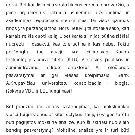
gerai. Bet kai diskusija virsta tik susierzinimo proveržiu, o
jame argumentus pakeičia asmeniniai užsipuolimai ir
akademinės reputacijos menkinimas, tai visos galimos
ribos yra peržengiamos. Nors lietuvių tautosaka sako, kad
kartais reikia duoti kelią…, bet kartais linijas būtina aiškiai
nubrėžti ir pasakyti, kas toleruotina ir kas nebe. Tokių
peržengtų ribų atvejis yra laikinosios Kauno
technologijos universiteto (KTU) Viešosios politikos ir
administravimo instituto direktorės A. Telešienės
pasvarstymai ar gal viešas kreipimasis: Gerb.
A.Krupavičiau, universitetų konsolidacija – blogis,
išskyrus VDU ir LEU jungimąsi?
Bet pradžiai dar vienas pastebėjimas, kai mokslininkai
viešai teigia vienus ar kitus dalykus, tai jų įžvalgos turėtų
būti pagrįstos moksline analize. Kuo ši skiriasi nuo šiaip
bendrų pasvarstymų? Mokslinė analizė yra ir turi būti