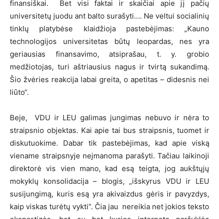
finansiškai. Bet visi faktai ir skaičiai apie jį pačių
universitetų juodu ant balto surašyti…. Ne veltui socialinių
tinklų platybėse klaidžioja pastebėjimas: „Kauno
technologijos universitetas būtų leopardas, nes yra
geriausias finansavimo, atsiprašau, t. y. grobio
medžiotojas, turi aštriausius nagus ir tvirtą sukandimą.
Šio žvėries reakcija labai greita, o apetitas – didesnis nei
liūto“.
Beje, VDU ir LEU galimas jungimas nebuvo ir nėra to
straipsnio objektas. Kai apie tai bus straipsnis, tuomet ir
diskutuokime. Dabar tik pastebėjimas, kad apie viską
viename straipsnyje neįmanoma parašyti. Tačiau laikinoji
direktorė vis vien mano, kad esą teigta, jog aukštųjų
mokyklų konsolidacija – blogis, „išskyrus VDU ir LEU
susijungimą, kuris esą yra akivaizdus gėris ir pavyzdys,
kaip viskas turėtų vykti“. Čia jau nereikia net jokios teksto