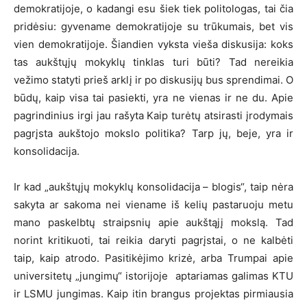
demokratijoje, o kadangi esu šiek tiek politologas, tai čia
pridėsiu: gyvename demokratijoje su trūkumais, bet vis
vien demokratijoje. Šiandien vyksta vieša diskusija: koks
tas aukštųjų mokyklų tinklas turi būti? Tad nereikia
vežimo statyti prieš arklį ir po diskusijų bus sprendimai. O
būdų, kaip visa tai pasiekti, yra ne vienas ir ne du. Apie
pagrindinius irgi jau rašyta Kaip turėtų atsirasti įrodymais
pagrįsta aukštojo mokslo politika? Tarp jų, beje, yra ir
konsolidacija.
Ir kad „aukštųjų mokyklų konsolidacija – blogis“, taip nėra
sakyta ar sakoma nei viename iš kelių pastaruoju metu
mano paskelbtų straipsnių apie aukštąjį mokslą. Tad
norint kritikuoti, tai reikia daryti pagrįstai, o ne kalbėti
taip, kaip atrodo. Pasitikėjimo krizė, arba Trumpai apie
universitetų „jungimų“ istorijoje aptariamas galimas KTU
ir LSMU jungimas. Kaip itin brangus projektas pirmiausia