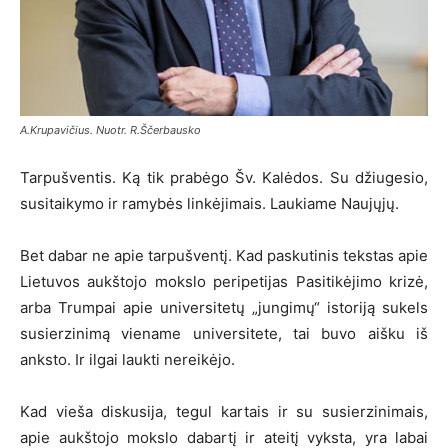
A.Krupavičius. Nuotr. R.Ščerbausko
Tarpušventis. Ką tik prabėgo Šv. Kalėdos. Su džiugesio,
susitaikymo ir ramybės linkėjimais. Laukiame Naujųjų.
Bet dabar ne apie tarpušventį. Kad paskutinis tekstas apie
Lietuvos aukštojo mokslo peripetijas Pasitikėjimo krizė,
arba Trumpai apie universitetų „jungimų“ istoriją sukels
susierzinimą viename universitete, tai buvo aišku iš
anksto. Ir ilgai laukti nereikėjo.
Kad vieša diskusija, tegul kartais ir su susierzinimais,
apie aukštojo mokslo dabartį ir ateitį vyksta, yra labai