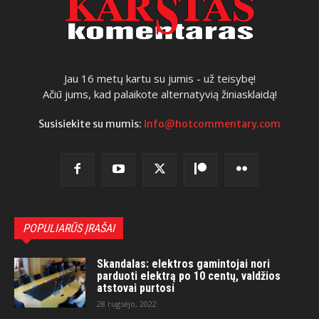
Jau 16 metų kartu su jumis - už teisybę!
Ačiū jums, kad palaikote alternatyvią žiniasklaidą!
Susisiekite su mumis:
info@hotcommentary.com
POPULIARŪS ĮRAŠAI
Skandalas: elektros gamintojai nori
parduoti elektrą po 10 centų, valdžios
atstovai purtosi
28 rugsėjo, 2022