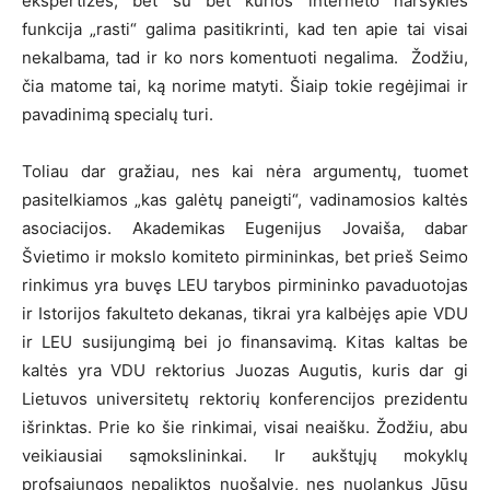
ekspertizės, bet su bet kurios interneto naršyklės
funkcija „rasti“ galima pasitikrinti, kad ten apie tai visai
nekalbama, tad ir ko nors komentuoti negalima. Žodžiu,
čia matome tai, ką norime matyti. Šiaip tokie regėjimai ir
pavadinimą specialų turi.
Toliau dar gražiau, nes kai nėra argumentų, tuomet
pasitelkiamos „kas galėtų paneigti“, vadinamosios kaltės
asociacijos. Akademikas Eugenijus Jovaiša, dabar
Švietimo ir mokslo komiteto pirmininkas, bet prieš Seimo
rinkimus yra buvęs LEU tarybos pirmininko pavaduotojas
ir Istorijos fakulteto dekanas, tikrai yra kalbėjęs apie VDU
ir LEU susijungimą bei jo finansavimą. Kitas kaltas be
kaltės yra VDU rektorius Juozas Augutis, kuris dar gi
Lietuvos universitetų rektorių konferencijos prezidentu
išrinktas. Prie ko šie rinkimai, visai neaišku. Žodžiu, abu
veikiausiai sąmokslininkai. Ir aukštųjų mokyklų
profsąjungos nepaliktos nuošalyje, nes nuolankus Jūsų