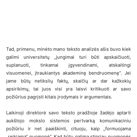
Tad, primenu, minėto mano teksto analizės ašis buvo kiek
galimi universitetų „jungimai turi būti apskaičiuoti,
suplanuoti, tinkamai įgyvendinami, atskaitingi
visuomenei, įtraukiantys akademinę bendruomenę“. Jei
jame būtų netikslių faktų, skaičių ar dar kažkokių
apsirikimų, tai juos visi yra laisvi kritikuoti ar savo
požiūrius pagrįsti kitais įrodymais ir argumentais.
Laikinoji direktorė savo teksto pradžioje žadėjo aptarti
aukštojo mokslo sistemos pertvarką komunikaciniu
požiūriu ir net paaiškinti, cituoju, kaip „formuojama
„reikiama“ nuomonė“. Kad būtų galima stipriau nuomonės