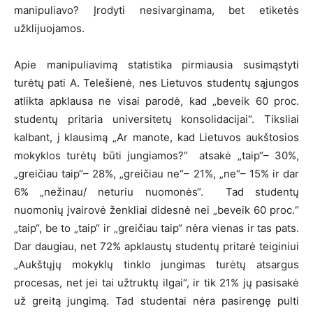
manipuliavo? Įrodyti nesivarginama, bet etiketės
užklijuojamos.
Apie manipuliavimą statistika pirmiausia susimąstyti
turėtų pati A. Telešienė, nes Lietuvos studentų sąjungos
atlikta apklausa ne visai parodė, kad „beveik 60 proc.
studentų pritaria universitetų konsolidacijai“. Tiksliai
kalbant, į klausimą „Ar manote, kad Lietuvos aukštosios
mokyklos turėtų būti jungiamos?“ atsakė „taip“– 30%,
„greičiau taip“– 28%, „greičiau ne“– 21%, „ne“– 15% ir dar
6% „nežinau/ neturiu nuomonės“. Tad studentų
nuomonių įvairovė ženkliai didesnė nei „beveik 60 proc.“
„taip“, be to „taip“ ir „greičiau taip“ nėra vienas ir tas pats.
Dar daugiau, net 72% apklaustų studentų pritarė teiginiui
„Aukštųjų mokyklų tinklo jungimas turėtų atsargus
procesas, net jei tai užtruktų ilgai“, ir tik 21% jų pasisakė
už greitą jungimą. Tad studentai nėra pasirengę pulti