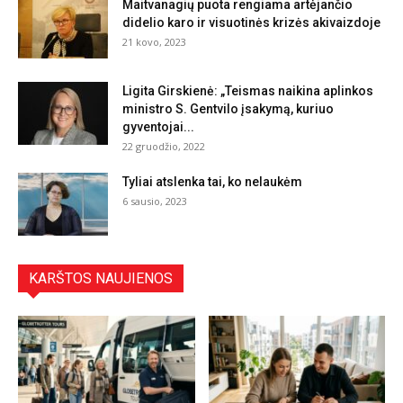
Maitvanagių puota rengiama artėjančio
didelio karo ir visuotinės krizės akivaizdoje
21 kovo, 2023
Ligita Girskienė: „Teismas naikina aplinkos
ministro S. Gentvilo įsakymą, kuriuo
gyventojai...
22 gruodžio, 2022
Tyliai atslenka tai, ko nelaukėm
6 sausio, 2023
KARŠTOS NAUJIENOS