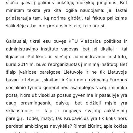
stačia galva į galimus aukštųjų mokyklų jungimus. Bet
minėtam tekste yra kita logika naudojama: jei faktai
prieštarauja tam, ką norima girdėti, tai faktus paliksime
šalikelėje arba interpretuosime taip, kaip norisi.
Galiausiai, tikrai esu buvęs KTU Viešosios politikos ir
administravimo instituto vadovas, bet jei tiksliai – tai
ilgiausiai Politikos ir viešojo administravimo instituto,
kuris 2014 m. buvo reorganizuotas į minimą institutą. Bet
šiaip įvairiose pareigose Lietuvoje ir ne tik Lietuvoje
buvau ir tebesu, įskaitant ir šiuo metu užimamą Europos
socialinio tyrimo generalinės asamblėjos vicepirmininko
postą. Nors už visokius postus gyvenime ir pasaulyje yra
daug prasmingesnių dalykų, bet didžioji mįslė yra
skliaustuose – „taip ir negavęs svajotų aukštesnių
pareigų“. Todėl, matyt, tas Krupavičius yra tik koks nors
perdėtai ambicingas nevykėlis? Rimtai žiūrint, apie kokias