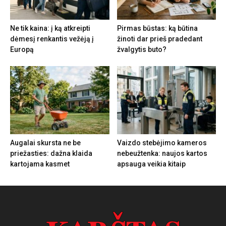
Ne tik kaina: į ką atkreipti
Pirmas būstas: ką būtina
dėmesį renkantis vežėją į
žinoti dar prieš pradedant
Europą
žvalgytis buto?
Augalai skursta ne be
Vaizdo stebėjimo kameros
priežasties: dažna klaida
nebeužtenka: naujos kartos
kartojama kasmet
apsauga veikia kitaip