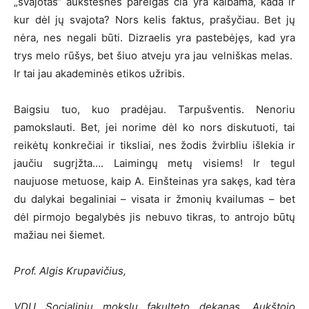
„svajotas“ aukštesnes pareigas čia yra kalbama, kada ir
kur dėl jų svajota? Nors kelis faktus, prašyčiau. Bet jų
nėra, nes negali būti. Dizraelis yra pastebėjęs, kad yra
trys melo rūšys, bet šiuo atveju yra jau velniškas melas.
Ir tai jau akademinės etikos užribis.
Baigsiu tuo, kuo pradėjau. Tarpušventis. Nenoriu
pamokslauti. Bet, jei norime dėl ko nors diskutuoti, tai
reikėtų konkrečiai ir tiksliai, nes žodis žvirbliu išlekia ir
jaučiu sugrįžta…. Laimingų metų visiems! Ir tegul
naujuose metuose, kaip A. Einšteinas yra sakęs, kad tėra
du dalykai begaliniai – visata ir žmonių kvailumas – bet
dėl pirmojo begalybės jis nebuvo tikras, to antrojo būtų
mažiau nei šiemet.
Prof. Algis Krupavičius,
VDU Socialinių mokslų fakulteto dekanas, Aukštojo