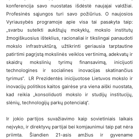
konferencija savo nuostatas išdėstė naujajai valdžiai.
Profesinės sąjungos turi savo požiūrius. O naujosios
Vyriausybės programoje apie visa tai pasakyta taip:
„svarbu sutelkti aukštųjų mokyklų, mokslo institutų
žmogiškuosius išteklius, racionaliai ir tikslingai panaudoti
mokslo infrastruktūrą, užtikrinti geriausia tarptautine
patirtimi pagrįstą mokslinės veiklos vertinimą, adekvatų ir
skaidrų mokslinių tyrimų finansavimą, inicijuoti
technologines ir socialines inovacijas skatinančius
tyrimus“. LR Prezidentės inicijuotose Lietuvos mokslo ir
inovacijų politikos kaitos gairėse yra viena aiški nuostata,
kad reikia „konsoliduoti mokslo ir studijų institucijų,
slėnių, technologijų parkų potencialą“.
Ir jokio partijos suvažiavimo kaip sovietiniais laikais
neįvyko, ir direktyvų partijai bei komjaunimui taip pat nėra
priimta. Šiandien 21-asis amžius ir gyvename