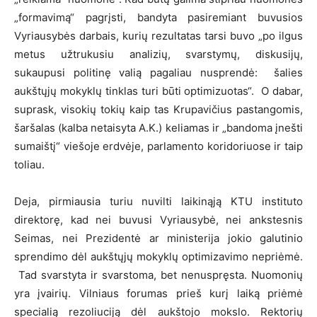
„formavimą“ pagrįsti, bandyta pasiremiant buvusios
Vyriausybės darbais, kurių rezultatas tarsi buvo „po ilgus
metus užtrukusiu analizių, svarstymų, diskusijų,
sukaupusi politinę valią pagaliau nusprendė: šalies
aukštųjų mokyklų tinklas turi būti optimizuotas“. O dabar,
suprask, visokių tokių kaip tas Krupavičius pastangomis,
šaršalas (kalba netaisyta A.K.) keliamas ir „bandoma įnešti
sumaištį“ viešoje erdvėje, parlamento koridoriuose ir taip
toliau.
Deja, pirmiausia turiu nuvilti laikinąją KTU instituto
direktorę, kad nei buvusi Vyriausybė, nei ankstesnis
Seimas, nei Prezidentė ar ministerija jokio galutinio
sprendimo dėl aukštųjų mokyklų optimizavimo nepriėmė.
Tad svarstyta ir svarstoma, bet nenuspręsta. Nuomonių
yra įvairių. Vilniaus forumas prieš kurį laiką priėmė
specialią rezoliuciją dėl aukštojo mokslo. Rektorių