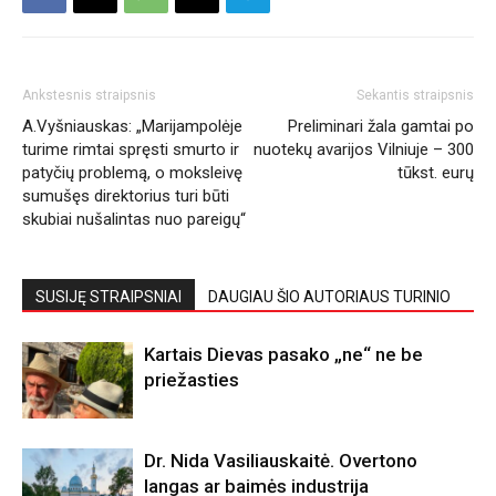
Ankstesnis straipsnis
Sekantis straipsnis
A.Vyšniauskas: „Marijampolėje
Preliminari žala gamtai po
turime rimtai spręsti smurto ir
nuotekų avarijos Vilniuje – 300
patyčių problemą, o moksleivę
tūkst. eurų
sumušęs direktorius turi būti
skubiai nušalintas nuo pareigų“
SUSIJĘ STRAIPSNIAI
DAUGIAU ŠIO AUTORIAUS TURINIO
Kartais Dievas pasako „ne“ ne be
priežasties
Dr. Nida Vasiliauskaitė. Overtono
langas ar baimės industrija