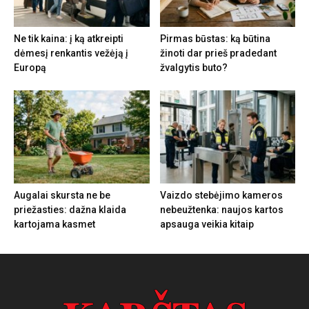
Ne tik kaina: į ką atkreipti
Pirmas būstas: ką būtina
dėmesį renkantis vežėją į
žinoti dar prieš pradedant
Europą
žvalgytis buto?
Augalai skursta ne be
Vaizdo stebėjimo kameros
priežasties: dažna klaida
nebeužtenka: naujos kartos
kartojama kasmet
apsauga veikia kitaip