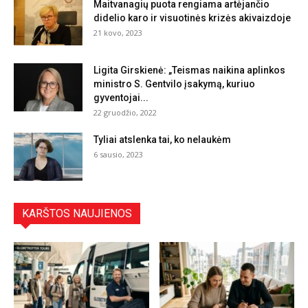
Maitvanagių puota rengiama artėjančio
didelio karo ir visuotinės krizės akivaizdoje
21 kovo, 2023
Ligita Girskienė: „Teismas naikina aplinkos
ministro S. Gentvilo įsakymą, kuriuo
gyventojai...
22 gruodžio, 2022
Tyliai atslenka tai, ko nelaukėm
6 sausio, 2023
KARŠTOS NAUJIENOS