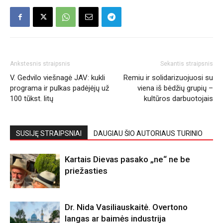
Ankstesnis straipsnis
Sekantis straipsnis
V. Gedvilo viešnagė JAV: kukli
Remiu ir solidarizuojuosi su
programa ir pulkas padėjėjų už
viena iš bėdžių grupių –
100 tūkst. litų
kultūros darbuotojais
SUSIJĘ STRAIPSNIAI
DAUGIAU ŠIO AUTORIAUS TURINIO
Kartais Dievas pasako „ne“ ne be
priežasties
Dr. Nida Vasiliauskaitė. Overtono
langas ar baimės industrija