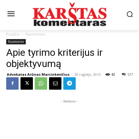
Pradžia
Nuomonės
Nuomonės
Apie tyrimo kriterijus ir
objektyvumą
Advokatas Arūnas Marcinkevičius
-
20 rugsėjo, 2013
42
127
- Reklama -