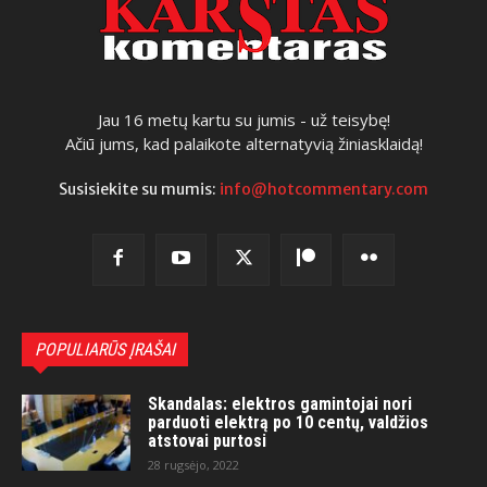
Jau 16 metų kartu su jumis - už teisybę!
Ačiū jums, kad palaikote alternatyvią žiniasklaidą!
Susisiekite su mumis:
info@hotcommentary.com
POPULIARŪS ĮRAŠAI
Skandalas: elektros gamintojai nori
parduoti elektrą po 10 centų, valdžios
atstovai purtosi
28 rugsėjo, 2022