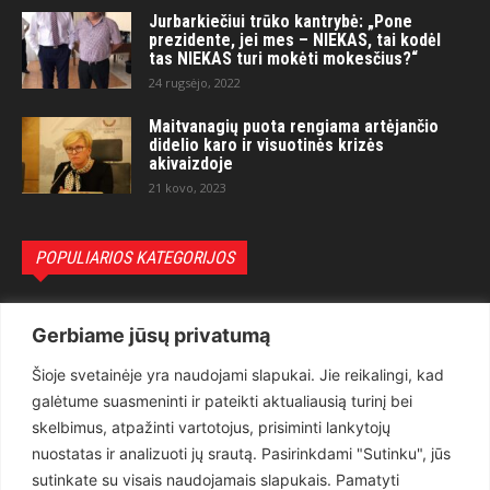
Jurbarkiečiui trūko kantrybė: „Pone
prezidente, jei mes – NIEKAS, tai kodėl
tas NIEKAS turi mokėti mokesčius?“
24 rugsėjo, 2022
Maitvanagių puota rengiama artėjančio
didelio karo ir visuotinės krizės
akivaizdoje
21 kovo, 2023
POPULIARIOS KATEGORIJOS
Politika
3281
Gerbiame jūsų privatumą
Nuomonės
2174
Šioje svetainėje yra naudojami slapukai. Jie reikalingi, kad
Teisėsauga
1497
galėtume suasmeninti ir pateikti aktualiausią turinį bei
Aktualu
1373
skelbimus, atpažinti vartotojus, prisiminti lankytojų
Lietuva
619
nuostatas ir analizuoti jų srautą. Pasirinkdami "Sutinku", jūs
sutinkate su visais naudojamais slapukais. Pamatyti
Pasaulis
560