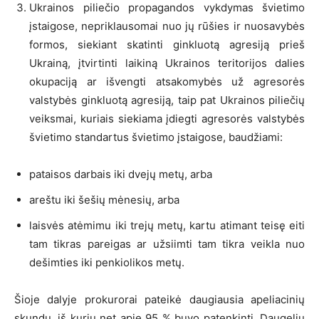
Ukrainos piliečio propagandos vykdymas švietimo
įstaigose, nepriklausomai nuo jų rūšies ir nuosavybės
formos, siekiant skatinti ginkluotą agresiją prieš
Ukrainą, įtvirtinti laikiną Ukrainos teritorijos dalies
okupaciją ar išvengti atsakomybės už agresorės
valstybės ginkluotą agresiją, taip pat Ukrainos piliečių
veiksmai, kuriais siekiama įdiegti agresorės valstybės
švietimo standartus švietimo įstaigose, baudžiami:
pataisos darbais iki dvejų metų, arba
areštu iki šešių mėnesių, arba
laisvės atėmimu iki trejų metų, kartu atimant teisę eiti
tam tikras pareigas ar užsiimti tam tikra veikla nuo
dešimties iki penkiolikos metų.
Šioje dalyje prokurorai pateikė daugiausia apeliacinių
skundų, iš kurių net apie 95 % buvo patenkinti. Daugeliu