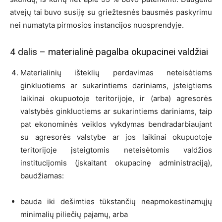
atvejų tai buvo susiję su griežtesnės bausmės paskyrimu
nei numatyta pirmosios instancijos nuosprendyje.
4 dalis – materialinė pagalba okupacinei valdžiai
Materialinių išteklių perdavimas neteisėtiems
ginkluotiems ar sukarintiems dariniams, įsteigtiems
laikinai okupuotoje teritorijoje, ir (arba) agresorės
valstybės ginkluotiems ar sukarintiems dariniams, taip
pat ekonominės veiklos vykdymas bendradarbiaujant
su agresorės valstybe ar jos laikinai okupuotoje
teritorijoje įsteigtomis neteisėtomis valdžios
institucijomis (įskaitant okupacinę administraciją),
baudžiamas:
bauda iki dešimties tūkstančių neapmokestinamųjų
minimalių piliečių pajamų, arba