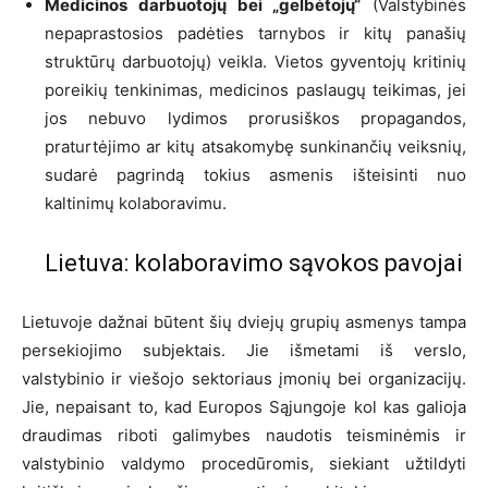
Medicinos darbuotojų bei „gelbėtojų“
(Valstybinės
nepaprastosios padėties tarnybos ir kitų panašių
struktūrų darbuotojų) veikla. Vietos gyventojų kritinių
poreikių tenkinimas, medicinos paslaugų teikimas, jei
jos nebuvo lydimos prorusiškos propagandos,
praturtėjimo ar kitų atsakomybę sunkinančių veiksnių,
sudarė pagrindą tokius asmenis išteisinti nuo
kaltinimų kolaboravimu.
Lietuva: kolaboravimo sąvokos pavojai
Lietuvoje dažnai būtent šių dviejų grupių asmenys tampa
persekiojimo subjektais. Jie išmetami iš verslo,
valstybinio ir viešojo sektoriaus įmonių bei organizacijų.
Jie, nepaisant to, kad Europos Sąjungoje kol kas galioja
draudimas riboti galimybes naudotis teisminėmis ir
valstybinio valdymo procedūromis, siekiant užtildyti