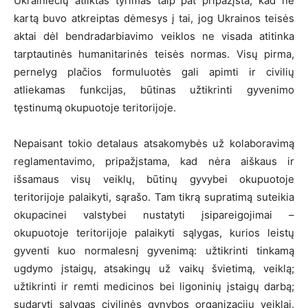
Ukrainiečių atliktas tyrimas taip pat pripažįsta, kad ne
kartą buvo atkreiptas dėmesys į tai, jog Ukrainos teisės
aktai dėl bendradarbiavimo veiklos ne visada atitinka
tarptautinės humanitarinės teisės normas. Visų pirma,
pernelyg plačios formuluotės gali apimti ir civilių
atliekamas funkcijas, būtinas užtikrinti gyvenimo
tęstinumą okupuotoje teritorijoje.
Nepaisant tokio detalaus atsakomybės už kolaboravimą
reglamentavimo, pripažįstama, kad nėra aiškaus ir
išsamaus visų veiklų, būtinų gyvybei okupuotoje
teritorijoje palaikyti, sąrašo. Tam tikrą supratimą suteikia
okupacinei valstybei nustatyti įsipareigojimai –
okupuotoje teritorijoje palaikyti sąlygas, kurios leistų
gyventi kuo normalesnį gyvenimą: užtikrinti tinkamą
ugdymo įstaigų, atsakingų už vaikų švietimą, veiklą;
užtikrinti ir remti medicinos bei ligoninių įstaigų darbą;
sudaryti sąlygas civilinės gynybos organizacijų veiklai.