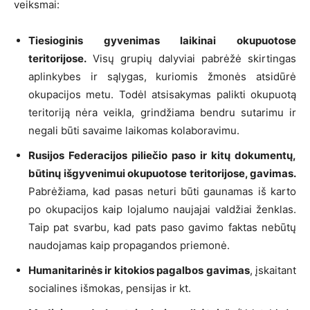
veiksmai:
Tiesioginis gyvenimas laikinai okupuotose
teritorijose.
Visų grupių dalyviai pabrėžė skirtingas
aplinkybes ir sąlygas, kuriomis žmonės atsidūrė
okupacijos metu. Todėl atsisakymas palikti okupuotą
teritoriją nėra veikla, grindžiama bendru sutarimu ir
negali būti savaime laikomas kolaboravimu.
Rusijos Federacijos piliečio paso ir kitų dokumentų,
būtinų išgyvenimui okupuotose teritorijose, gavimas.
Pabrėžiama, kad pasas neturi būti gaunamas iš karto
po okupacijos kaip lojalumo naujajai valdžiai ženklas.
Taip pat svarbu, kad pats paso gavimo faktas nebūtų
naudojamas kaip propagandos priemonė.
Humanitarinės ir kitokios pagalbos gavimas
, įskaitant
socialines išmokas, pensijas ir kt.