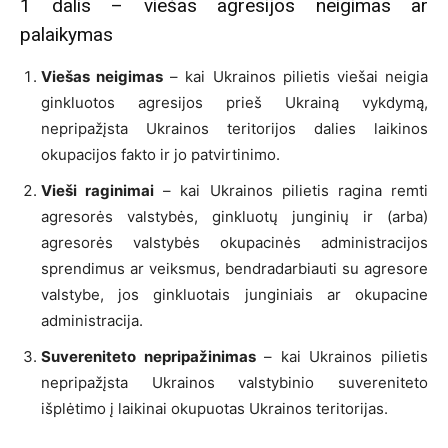
1 dalis – viešas agresijos neigimas ar
palaikymas
Viešas neigimas
– kai Ukrainos pilietis viešai neigia
ginkluotos agresijos prieš Ukrainą vykdymą,
nepripažįsta Ukrainos teritorijos dalies laikinos
okupacijos fakto ir jo patvirtinimo.
Vieši raginimai
– kai Ukrainos pilietis ragina remti
agresorės valstybės, ginkluotų junginių ir (arba)
agresorės valstybės okupacinės administracijos
sprendimus ar veiksmus, bendradarbiauti su agresore
valstybe, jos ginkluotais junginiais ar okupacine
administracija.
Suvereniteto nepripažinimas
– kai Ukrainos pilietis
nepripažįsta Ukrainos valstybinio suvereniteto
išplėtimo į laikinai okupuotas Ukrainos teritorijas.