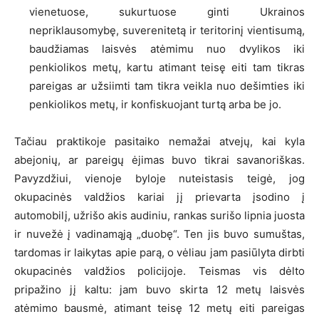
vienetuose, sukurtuose ginti Ukrainos
nepriklausomybę, suverenitetą ir teritorinį vientisumą,
baudžiamas laisvės atėmimu nuo dvylikos iki
penkiolikos metų, kartu atimant teisę eiti tam tikras
pareigas ar užsiimti tam tikra veikla nuo dešimties iki
penkiolikos metų, ir konfiskuojant turtą arba be jo.
Tačiau praktikoje pasitaiko nemažai atvejų, kai kyla
abejonių, ar pareigų ėjimas buvo tikrai savanoriškas.
Pavyzdžiui, vienoje byloje nuteistasis teigė, jog
okupacinės valdžios kariai jį prievarta įsodino į
automobilį, užrišo akis audiniu, rankas surišo lipnia juosta
ir nuvežė į vadinamąją „duobę“. Ten jis buvo sumuštas,
tardomas ir laikytas apie parą, o vėliau jam pasiūlyta dirbti
okupacinės valdžios policijoje. Teismas vis dėlto
pripažino jį kaltu: jam buvo skirta 12 metų laisvės
atėmimo bausmė, atimant teisę 12 metų eiti pareigas