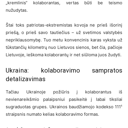
„kremlinis“ kolaborantas, vertas būti be teismo
nužudytas.
Štai toks patriotas-ekstremistas kovoja ne prieš išorinį
priešą, o prieš savo tautiečius – už svetimos valstybės
nepriklausomybę. Tuo metu konvencinis karas vyksta už
tūkstančių kilometrų nuo Lietuvos sienos, bet čia, pačioje
Lietuvoje, ieškoma kolaborantų ir net siūloma juos žudyti.
Ukraina: kolaboravimo sampratos
detalizavimas
Tačiau Ukrainoje požiūris į kolaborantus iš
nevienareikšmio palaipsniui pasikeitė į labai tiksliai
sugraduotas grupes. Ukrainos baudžiamojo kodekso 111¹
straipsnis numato kelias kolaboravimo formas.