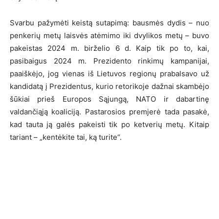
Svarbu pažymėti keistą sutapimą: bausmės dydis – nuo
penkerių metų laisvės atėmimo iki dvylikos metų – buvo
pakeistas 2024 m. birželio 6 d. Kaip tik po to, kai,
pasibaigus 2024 m. Prezidento rinkimų kampanijai,
paaiškėjo, jog vienas iš Lietuvos regionų prabalsavo už
kandidatą į Prezidentus, kurio retorikoje dažnai skambėjo
šūkiai prieš Europos Sąjungą, NATO ir dabartinę
valdančiąją koaliciją. Pastarosios premjerė tada pasakė,
kad tauta ją galės pakeisti tik po ketverių metų. Kitaip
tariant – „kentėkite tai, ką turite“.