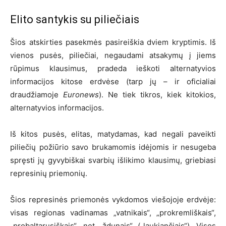
Elito santykis su piliečiais
Šios atskirties pasekmės pasireiškia dviem kryptimis. Iš
vienos pusės, piliečiai, negaudami atsakymų į jiems
rūpimus klausimus, pradeda ieškoti alternatyvios
informacijos kitose erdvėse (tarp jų – ir oficialiai
draudžiamoje
Euronews
). Ne tiek tikros, kiek kitokios,
alternatyvios informacijos.
Iš kitos pusės, elitas, matydamas, kad negali paveikti
piliečių požiūrio savo brukamomis idėjomis ir nesugeba
spręsti jų gyvybiškai svarbių išlikimo klausimų, griebiasi
represinių priemonių.
Šios represinės priemonės vykdomos viešojoje erdvėje:
visas regionas vadinamas „vatnikais“, „prokremliškais“,
„probaltarusiškais“, net „ždunais“ („laukiančiais“). Visos