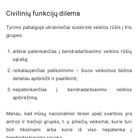
Civilinių funkcijų dilema
Tyrimo pabaigoje ukrainiečiai suskirstė veiklos rūšis į tris
grupes:
aiškiai patenkančias į bendradarbiavimo veiklos rūšių
sąrašą;
reikalaujančias patikslinimo – šiuos veiksmus būtina
detaliau apibrėžti ir paaiškinti;
nepatenkančias į bendradarbiavimo veiklos
apibrėžimą.
Manau, kad mūsų nacionalinei teisei ypač svarbios yra
antroji ir trečioji grupės, t. y. piliečių veiksmai, kurie turi
būti tikslinami arba kurie iš viso nepatenka į
bendradarbiavimo sąvoką.