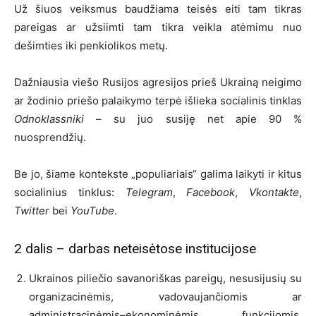
Už šiuos veiksmus baudžiama teisės eiti tam tikras
pareigas ar užsiimti tam tikra veikla atėmimu nuo
dešimties iki penkiolikos metų.
Dažniausia viešo Rusijos agresijos prieš Ukrainą neigimo
ar žodinio priešo palaikymo terpė išlieka socialinis tinklas
Odnoklassniki
– su juo susiję net apie 90 %
nuosprendžių.
Be jo, šiame kontekste „populiariais“ galima laikyti ir kitus
socialinius tinklus:
Telegram
,
Facebook
,
Vkontakte
,
Twitter
bei
YouTube
.
2 dalis – darbas neteisėtose institucijose
Ukrainos piliečio savanoriškas pareigų, nesusijusių su
organizacinėmis, vadovaujančiomis ar
administracinėmis–ekonominėmis funkcijomis,