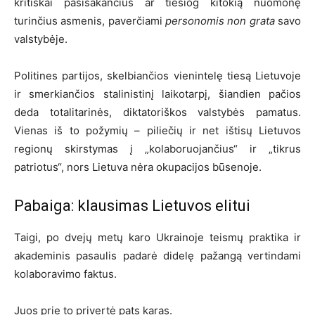
kritiškai pasisakančius ar tiesiog kitokią nuomonę
turinčius asmenis, paverčiami
personomis non grata
savo
valstybėje.
Politines partijos, skelbiančios vienintelę tiesą Lietuvoje
ir smerkiančios stalinistinį laikotarpį, šiandien pačios
deda totalitarinės, diktatoriškos valstybės pamatus.
Vienas iš to požymių – piliečių ir net ištisų Lietuvos
regionų skirstymas į „kolaboruojančius“ ir „tikrus
patriotus“, nors Lietuva nėra okupacijos būsenoje.
Pabaiga: klausimas
Lietuvos elitui
Taigi, po dvejų metų karo Ukrainoje teismų praktika ir
akademinis pasaulis padarė didelę pažangą vertindami
kolaboravimo faktus.
Juos prie to privertė pats karas.