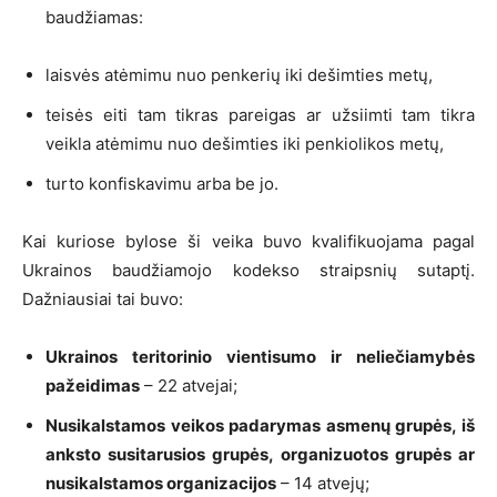
baudžiamas:
laisvės atėmimu nuo penkerių iki dešimties metų,
teisės eiti tam tikras pareigas ar užsiimti tam tikra
veikla atėmimu nuo dešimties iki penkiolikos metų,
turto konfiskavimu arba be jo.
Kai kuriose bylose ši veika buvo kvalifikuojama pagal
Ukrainos baudžiamojo kodekso straipsnių sutaptį.
Dažniausiai tai buvo:
Ukrainos teritorinio vientisumo ir neliečiamybės
pažeidimas
– 22 atvejai;
Nusikalstamos veikos padarymas asmenų grupės, iš
anksto susitarusios grupės, organizuotos grupės ar
nusikalstamos organizacijos
– 14 atvejų;