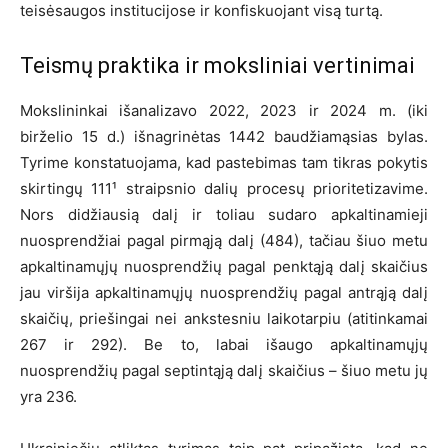
teisėsaugos institucijose ir konfiskuojant visą turtą.
Teismų praktika ir moksliniai vertinimai
Mokslininkai išanalizavo 2022, 2023 ir 2024 m. (iki
birželio 15 d.) išnagrinėtas 1442 baudžiamąsias bylas.
Tyrime konstatuojama, kad pastebimas tam tikras pokytis
skirtingų 111¹ straipsnio dalių procesų prioritetizavime.
Nors didžiausią dalį ir toliau sudaro apkaltinamieji
nuosprendžiai pagal pirmąją dalį (484), tačiau šiuo metu
apkaltinamųjų nuosprendžių pagal penktąją dalį skaičius
jau viršija apkaltinamųjų nuosprendžių pagal antrąją dalį
skaičių, priešingai nei ankstesniu laikotarpiu (atitinkamai
267 ir 292). Be to, labai išaugo apkaltinamųjų
nuosprendžių pagal septintąją dalį skaičius – šiuo metu jų
yra 236.