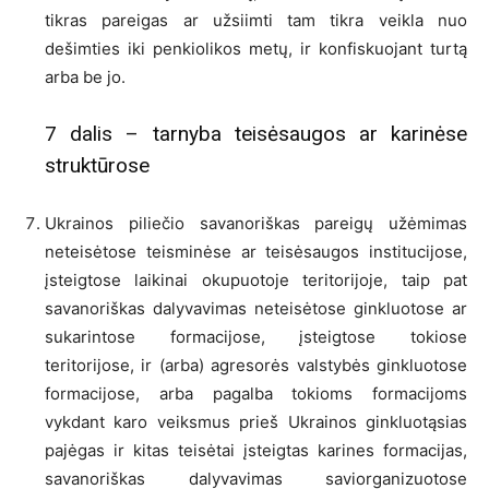
tikras pareigas ar užsiimti tam tikra veikla nuo
dešimties iki penkiolikos metų, ir konfiskuojant turtą
arba be jo.
7 dalis – tarnyba teisėsaugos ar karinėse
struktūrose
Ukrainos piliečio savanoriškas pareigų užėmimas
neteisėtose teisminėse ar teisėsaugos institucijose,
įsteigtose laikinai okupuotoje teritorijoje, taip pat
savanoriškas dalyvavimas neteisėtose ginkluotose ar
sukarintose formacijose, įsteigtose tokiose
teritorijose, ir (arba) agresorės valstybės ginkluotose
formacijose, arba pagalba tokioms formacijoms
vykdant karo veiksmus prieš Ukrainos ginkluotąsias
pajėgas ir kitas teisėtai įsteigtas karines formacijas,
savanoriškas dalyvavimas saviorganizuotose