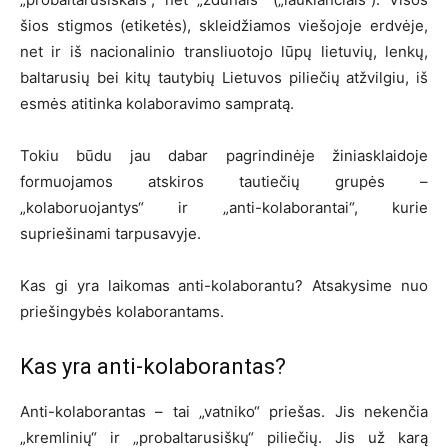
šios stigmos (etiketės), skleidžiamos viešojoje erdvėje,
net ir iš nacionalinio transliuotojo lūpų lietuvių, lenkų,
baltarusių bei kitų tautybių Lietuvos piliečių atžvilgiu, iš
esmės atitinka kolaboravimo sampratą.
Tokiu būdu jau dabar pagrindinėje žiniasklaidoje
formuojamos atskiros tautiečių grupės –
„kolaboruojantys“ ir
„anti-kolaborantai“,
kurie
supriešinami tarpusavyje.
Kas gi yra laikomas anti-kolaborantu? Atsakysime nuo
priešingybės kolaborantams.
Kas yra anti-kolaborantas?
Anti-kolaborantas – tai „vatniko“ priešas. Jis nekenčia
„kremlinių“ ir „probaltarusiškų“ piliečių. Jis už karą