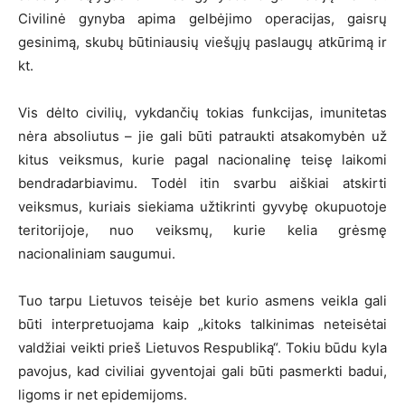
Civilinė gynyba apima gelbėjimo operacijas, gaisrų
gesinimą, skubų būtiniausių viešųjų paslaugų atkūrimą ir
kt.
Vis dėlto civilių, vykdančių tokias funkcijas, imunitetas
nėra absoliutus – jie gali būti patraukti atsakomybėn už
kitus veiksmus, kurie pagal nacionalinę teisę laikomi
bendradarbiavimu. Todėl itin svarbu aiškiai atskirti
veiksmus, kuriais siekiama užtikrinti gyvybę okupuotoje
teritorijoje, nuo veiksmų, kurie kelia grėsmę
nacionaliniam saugumui.
Tuo tarpu Lietuvos teisėje bet kurio asmens veikla gali
būti interpretuojama kaip „kitoks talkinimas neteisėtai
valdžiai veikti prieš Lietuvos Respubliką“. Tokiu būdu kyla
pavojus, kad civiliai gyventojai gali būti pasmerkti badui,
ligoms ir net epidemijoms.