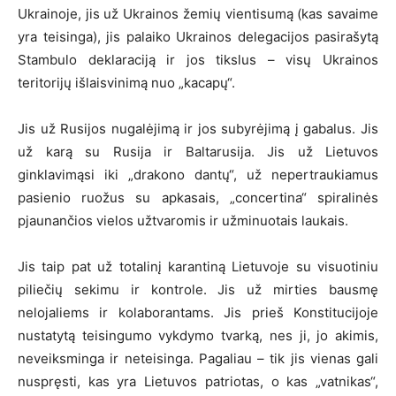
Ukrainoje, jis už Ukrainos žemių vientisumą (kas savaime
yra teisinga), jis palaiko Ukrainos delegacijos pasirašytą
Stambulo deklaraciją ir jos tikslus – visų Ukrainos
teritorijų išlaisvinimą nuo „kacapų“.
Jis už Rusijos nugalėjimą ir jos subyrėjimą į gabalus. Jis
už karą su Rusija ir Baltarusija. Jis už Lietuvos
ginklavimąsi iki „drakono dantų“, už nepertraukiamus
pasienio ruožus su apkasais, „concertina“ spiralinės
pjaunančios vielos užtvaromis ir užminuotais laukais.
Jis taip pat už totalinį karantiną Lietuvoje su visuotiniu
piliečių sekimu ir kontrole. Jis už mirties bausmę
nelojaliems ir kolaborantams. Jis prieš Konstitucijoje
nustatytą teisingumo vykdymo tvarką, nes ji, jo akimis,
neveiksminga ir neteisinga. Pagaliau – tik jis vienas gali
nuspręsti, kas yra Lietuvos patriotas, o kas „vatnikas“,