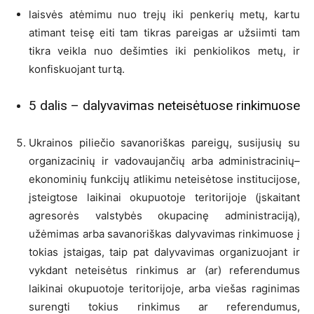
laisvės atėmimu nuo trejų iki penkerių metų, kartu
atimant teisę eiti tam tikras pareigas ar užsiimti tam
tikra veikla nuo dešimties iki penkiolikos metų, ir
konfiskuojant turtą.
5 dalis – dalyvavimas neteisėtuose rinkimuose
Ukrainos piliečio savanoriškas pareigų, susijusių su
organizacinių ir vadovaujančių arba administracinių–
ekonominių funkcijų atlikimu neteisėtose institucijose,
įsteigtose laikinai okupuotoje teritorijoje (įskaitant
agresorės valstybės okupacinę administraciją),
užėmimas arba savanoriškas dalyvavimas rinkimuose į
tokias įstaigas, taip pat dalyvavimas organizuojant ir
vykdant neteisėtus rinkimus ar (ar) referendumus
laikinai okupuotoje teritorijoje, arba viešas raginimas
surengti tokius rinkimus ar referendumus,