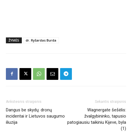
ŽYMĖS
dr. Ryšardas Burda
Ankstesnis straipsnis
Sekantis straipsnis
Dangus be skydų: dronų
Wagnergate šešėlis:
incidentai ir Lietuvos saugumo
žvalgybininko, tapusio
iliuzija
patogiausiu taikiniu Kijeve, byla
(1)