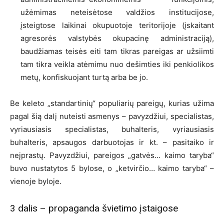
užėmimas neteisėtose valdžios institucijose,
įsteigtose laikinai okupuotoje teritorijoje (įskaitant
agresorės valstybės okupacinę administraciją),
baudžiamas teisės eiti tam tikras pareigas ar užsiimti
tam tikra veikla atėmimu nuo dešimties iki penkiolikos
metų, konfiskuojant turtą arba be jo.
Be keleto „standartinių“ populiarių pareigų, kurias užima
pagal šią dalį nuteisti asmenys – pavyzdžiui, specialistas,
vyriausiasis specialistas, buhalteris, vyriausiasis
buhalteris, apsaugos darbuotojas ir kt. – pasitaiko ir
neįprastų. Pavyzdžiui, pareigos „gatvės… kaimo taryba“
buvo nustatytos 5 bylose, o „ketvirčio… kaimo taryba“ –
vienoje byloje.
3 dalis – propaganda švietimo įstaigose