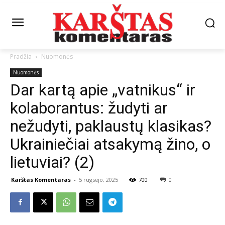
Pradžia
Nuomonės
Nuomonės
Dar kartą apie „vatnikus“ ir
kolaborantus: žudyti ar
nežudyti, paklaustų klasikas?
Ukrainiečiai atsakymą žino, o
lietuviai? (2)
Karštas Komentaras
-
5 rugsėjo, 2025
700
0