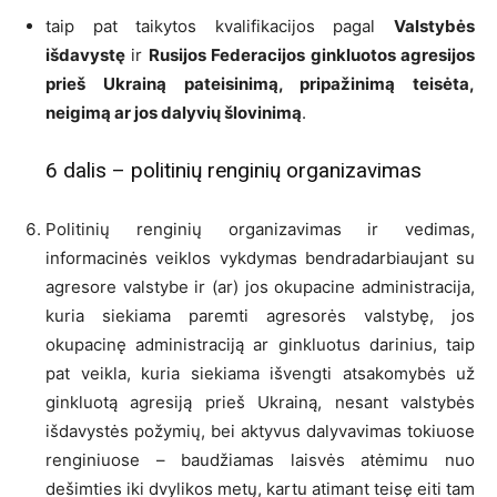
taip pat taikytos kvalifikacijos pagal
Valstybės
išdavystę
ir
Rusijos Federacijos ginkluotos agresijos
prieš Ukrainą pateisinimą, pripažinimą teisėta,
neigimą ar jos dalyvių šlovinimą
.
6 dalis – politinių renginių organizavimas
Politinių renginių organizavimas ir vedimas,
informacinės veiklos vykdymas bendradarbiaujant su
agresore valstybe ir (ar) jos okupacine administracija,
kuria siekiama paremti agresorės valstybę, jos
okupacinę administraciją ar ginkluotus darinius, taip
pat veikla, kuria siekiama išvengti atsakomybės už
ginkluotą agresiją prieš Ukrainą, nesant valstybės
išdavystės požymių, bei aktyvus dalyvavimas tokiuose
renginiuose – baudžiamas laisvės atėmimu nuo
dešimties iki dvylikos metų, kartu atimant teisę eiti tam